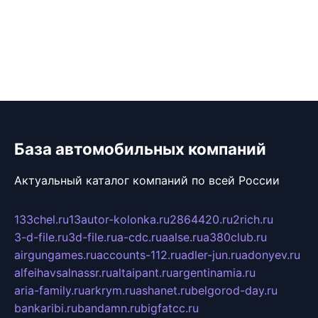
База автомобильных компаний
Актуальный каталог компаний по всей России
133chel.ru
13autor-kolonka.ru
2864420.ru
2rich.ru
3-d-file.ru
3d-file.ru
a-cdc.ru
aalse.ru
a380club.ru
airgungames.ru
accounts-112.ru
adler-jun.ru
adonyev.ru
alfeihavsalnassr.ru
altaipant.ru
argentinamia.ru
aria-family.ru
arkrym.ru
ashanet.ru
belgorod-day.ru
bankaribi.ru
bandamn.ru
bigfatcc.ru