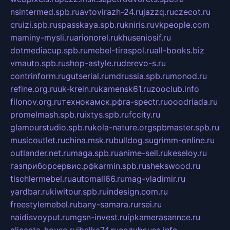
nsintermed.spb.ru
avtovirazh-24.ru
jazzq.ru
czecot.ru
cruizi.spb.ru
spasskaya.spb.ru
kniris.ru
vkpeople.com
maminy-mysli.ru
arionorel.ru
khuseniosif.ru
dotmediacup.spb.ru
mebel-tiraspol.ru
all-books.biz
vmauto.spb.ru
shop-astyle.ru
derevo-s.ru
contrinform.ru
gutserial.ru
mdrussia.spb.ru
monod.ru
refine.org.ru
uk-krein.ru
kamensk61.ru
zooclub.info
filonov.org.ru
технокамск.рф
ra-spectr.ru
ooodriada.ru
promelmash.spb.ru
ixtys.spb.ru
fccity.ru
glamourstudio.spb.ru
kola-nature.org
spbmaster.spb.ru
musicoutlet.ru
china.msk.ru
bulldog.su
grimm-online.ru
outlander.net.ru
maga.spb.ru
anime-sell.ru
keseloy.ru
газприборсервис.рф
karmin.spb.ru
shekswood.ru
tischlermebel.ru
automall66.ru
mag-vladimir.ru
yardbar.ru
kiwitour.spb.ru
indesign.com.ru
freestylemebel.ru
bany-samara.ru
rsei.ru
naidisvoyput.ru
mgsn-invest.ru
ipkamerasannce.ru