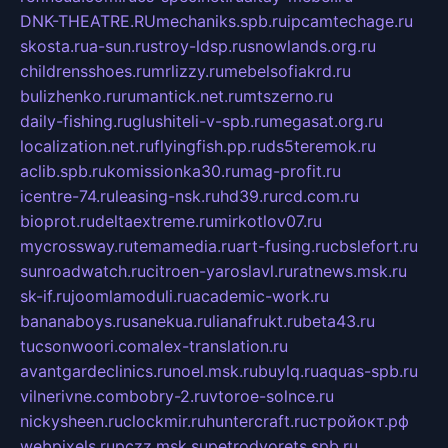
DNK-THEATRE.RU
mechaniks.spb.ru
ipcamtechage.ru
skosta.ru
a-sun.ru
stroy-ldsp.ru
snowlands.org.ru
childrensshoes.ru
mrlizzy.ru
mebelsofiakrd.ru
bulizhenko.ru
rumantick.net.ru
mtszerno.ru
daily-fishing.ru
glushiteli-v-spb.ru
megasat.org.ru
localization.net.ru
flyingfish.pp.ru
ds5teremok.ru
aclib.spb.ru
komissionka30.ru
mag-profit.ru
icentre-74.ru
leasing-nsk.ru
hd39.ru
rcd.com.ru
bioprot.ru
deltaextreme.ru
mirkotlov07.ru
mycrossway.ru
temamedia.ru
art-fusing.ru
cbslefort.ru
sunroadwatch.ru
citroen-yaroslavl.ru
ratnews.msk.ru
sk-if.ru
joomlamoduli.ru
academic-work.ru
bananaboys.ru
sanekua.ru
lianafrukt.ru
beta43.ru
tucsonwoori.com
alex-translation.ru
avantgardeclinics.ru
noel.msk.ru
buylq.ru
aquas-spb.ru
vilnerivne.com
bobry-2.ru
vtoroe-solnce.ru
nickysheen.ru
clockmir.ru
huntercraft.ru
стройокт.рф
webpixels.ru
pczz.msk.su
petrodvorets.spb.ru