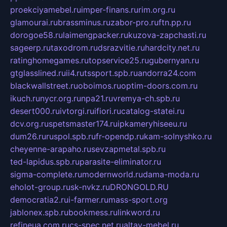
proekciyamebel.ru
imper-finans.ru
rim.org.ru
glamourai.ru
brassminus.ru
zabor-pro.ru
ftn.pp.ru
dorogoe58.ru
laimengpacker.ru
kuzova-zapchasti.ru
sageerp.ru
taxodrom.ru
dsrazvitie.ru
hardcity.net.ru
ratinghomegames.ru
topservice25.ru
gubernyan.ru
gtglasslined.ru
ii4.ru
tssport.spb.ru
andorra24.com
blackwallstreet.ru
oboimos.ru
optim-doors.com.ru
ikuch.ru
nycr.org.ru
npa21.ru
vremya-ch.spb.ru
desert000.ru
ivtorgi.ru
ifiori.ru
catalog-statei.ru
dcv.org.ru
spetsmaster174.ru
ipkameryhiseeu.ru
dum26.ru
ruspol.spb.ru
fr-opendp.ru
kam-solnyshko.ru
cheyenne-arapaho.ru
sevzapmetal.spb.ru
ted-lapidus.spb.ru
parasite-eliminator.ru
sigma-complete.ru
modernworld.ru
dama-moda.ru
eholot-group.ru
sk-nvkz.ru
DRONGOLD.RU
democratia2.ru
i-farmer.ru
mass-sport.org
jablonex.spb.ru
bookmess.ru
linkword.ru
refineua.com.ru
cs-spec.net.ru
altay-mebel.ru