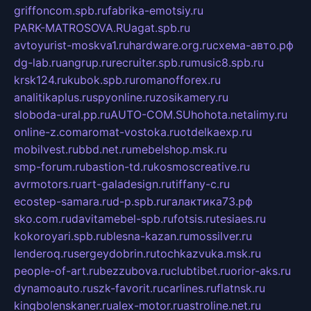
griffoncom.spb.ru
fabrika-emotsiy.ru
PARK-MATROSOVA.RU
agat.spb.ru
avtoyurist-moskva1.ru
hardware.org.ru
схема-авто.рф
dg-lab.ru
angrup.ru
recruiter.spb.ru
music8.spb.ru
krsk124.ru
kubok.spb.ru
romanofforex.ru
analitikaplus.ru
spyonline.ru
zosikamery.ru
sloboda-ural.pp.ru
AUTO-COM.SU
hohota.net
alimy.ru
online-z.com
aromat-vostoka.ru
otdelkaexp.ru
mobilvest.ru
bbd.net.ru
mebelshop.msk.ru
smp-forum.ru
bastion-td.ru
kosmoscreative.ru
avrmotors.ru
art-galadesign.ru
tiffany-c.ru
ecostep-samara.ru
d-p.spb.ru
галактика73.рф
sko.com.ru
davitamebel-spb.ru
fotsis.ru
tesiaes.ru
kokoroyari.spb.ru
blesna-kazan.ru
mossilver.ru
lenderoq.ru
sergeydobrin.ru
tochkazvuka.msk.ru
people-of-art.ru
bezzubova.ru
clubtibet.ru
orior-aks.ru
dynamoauto.ru
szk-favorit.ru
carlines.ru
flatnsk.ru
kingbolenskaner.ru
alex-motor.ru
astroline.net.ru