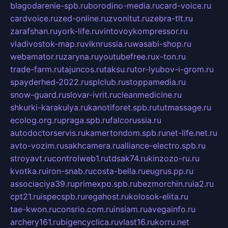
blagodarenie-spb.ru
borodino-media.ru
card-voice.ru
cardvoice.ru
zed-online.ru
zvonitut.ru
zebra-tlt.ru
zarafshan.ru
york-life.ru
vintovoykompressor.ru
vladivostok-map.ru
vlknrussia.ru
wasabi-shop.ru
webamator.ru
zaryna.ru
youtubefree.ru
x-ton.ru
trade-farm.ru
tajuncos.ru
taksu.ru
tor-lyubov-i-grom.ru
spayderhed-2022.ru
splclub.ru
stoppamedia.ru
snow-guard.ru
slovar-ivrit.ru
cleanmedicine.ru
shkurki-karakulya.ru
kanotiforet.spb.ru
tutmassage.ru
ecolog.org.ru
praga.spb.ru
falcorussia.ru
autodoctorservis.ru
kamertondom.spb.ru
net-life.net.ru
avto-vozim.ru
sakhcamera.ru
alliance-electro.spb.ru
stroyavt.ru
controlweb1.ru
tdsak74.ru
kinzozo-ru.ru
kvotka.ru
iron-snab.ru
costa-bella.ru
eugrus.pp.ru
associaciya39.ru
primexpo.spb.ru
bezmorchin.ru
ia2.ru
cpt21.ru
ispecspb.ru
regahost.ru
kolosok-elita.ru
tae-kwon.ru
consrio.com.ru
insiam.ru
avegainfo.ru
archery161.ru
bigencyclica.ru
vlast16.ru
korru.net