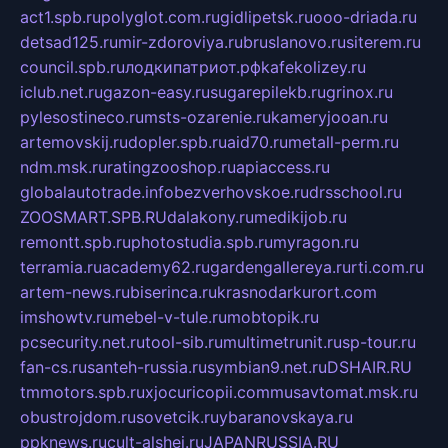
act1.spb.ru
polyglot.com.ru
gidlipetsk.ru
ooo-driada.ru
detsad125.ru
mir-zdoroviya.ru
bruslanovo.ru
siterem.ru
council.spb.ru
лодкипатриот.рф
kafekolizey.ru
iclub.net.ru
gazon-easy.ru
sugarepilekb.ru
grinox.ru
pylesostineco.ru
msts-ozarenie.ru
kameryjooan.ru
artemovskij.ru
dopler.spb.ru
aid70.ru
metall-perm.ru
ndm.msk.ru
ratingzooshop.ru
apiaccess.ru
globalautotrade.info
bezverhovskoe.ru
drsschool.ru
ZOOSMART.SPB.RU
dalakony.ru
medikijob.ru
remontt.spb.ru
photostudia.spb.ru
myragon.ru
terramia.ru
academy62.ru
gardengallereya.ru
rti.com.ru
artem-news.ru
biserinca.ru
krasnodarkurort.com
imshowtv.ru
mebel-v-tule.ru
mobtopik.ru
pcsecurity.net.ru
tool-sib.ru
multimetrunit.ru
sp-tour.ru
fan-cs.ru
santeh-russia.ru
symbian9.net.ru
DSHAIR.RU
tmmotors.spb.ru
xjocuricopii.com
musavtomat.msk.ru
obustrojdom.ru
sovetcik.ru
ybaranovskaya.ru
ppknews.ru
cult-alshei.ru
JAPANRUSSIA.RU