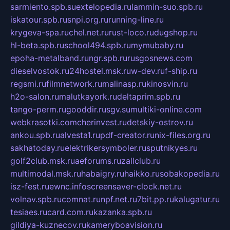
sarmiento.spb.su
extelopedia.ru
lammin-suo.spb.ru
iskatour.spb.ru
snpi.org.ru
running-line.ru
krygeva-spa.ru
chel.net.ru
rust-loco.ru
dugshop.ru
hl-beta.spb.ru
school494.spb.ru
mymubaby.ru
epoha-metalband.ru
ngr.spb.ru
rusgosnews.com
dieselvostok.ru
24hostel.msk.ru
w-dev.ru
f-ship.ru
regsmi.ru
filmnetwork.ru
malinasp.ru
kinosvin.ru
h2o-salon.ru
malutkayork.ru
deltaprim.spb.ru
tango-perm.ru
gooddir.ru
sgv.su
multiki-online.com
webkrasotki.com
cherinvest.ru
detskiy-ostrov.ru
ankou.spb.ru
alvesta1.ru
pdf-creator.ru
nix-files.org.ru
sakhatoday.ru
elektrikersymboler.ru
sputnikyes.ru
golf2club.msk.ru
aeforums.ru
zallclub.ru
multimodal.msk.ru
habaigry.ru
haikko.ru
sobakopedia.ru
isz-fest.ru
ewnc.info
screensaver-clock.net.ru
volnav.spb.ru
comnat.ru
npf.net.ru
7bit.pp.ru
kalugatur.ru
tesiaes.ru
card.com.ru
kazanka.spb.ru
gildiya-kuznecov.ru
kameryboavision.ru