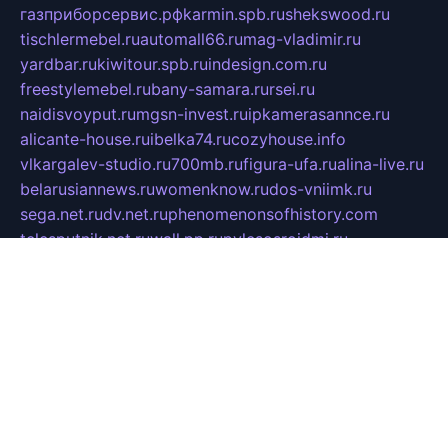
газприборсервис.рф
karmin.spb.ru
shekswood.ru
tischlermebel.ru
automall66.ru
mag-vladimir.ru
yardbar.ru
kiwitour.spb.ru
indesign.com.ru
freestylemebel.ru
bany-samara.ru
rsei.ru
naidisvoyput.ru
mgsn-invest.ru
ipkamerasannce.ru
alicante-house.ru
ibelka74.ru
cozyhouse.info
vlkargalev-studio.ru
700mb.ru
figura-ufa.ru
alina-live.ru
belarusiannews.ru
womenknow.ru
dos-vniimk.ru
sega.net.ru
dv.net.ru
phenomenonsofhistory.com
telesputnik.net.ru
wall.pp.ru
pylesosroidmi.ru
gtc-clan.ru
cligs.ru
bibikazap.ru
popova.org.ru
netwhistler.spb.ru
bellvil.ru
bonzon.ru
iss-vladik.ru
defiparis.net.ru
las-gryzas.ru
amku.ru
electednews.spb.ru
feather.org.ru
spar72.ru
tankiigri.ru
dominus.com.ru
ibtree.ru
sanykool.pp.ru
unixlib.org.ru
menatep.spb.ru
gartenterrassen.ru
printeka.ru
skvozilka.com.ru
parkovka-pub.ru
lovemobi.ru
art-ru.ru
emulatorz.com.ru
alucomp.com.ru
tatforum.com.ru