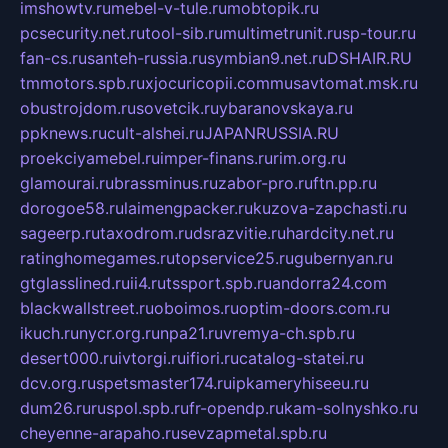
imshowtv.ru
mebel-v-tule.ru
mobtopik.ru
pcsecurity.net.ru
tool-sib.ru
multimetrunit.ru
sp-tour.ru
fan-cs.ru
santeh-russia.ru
symbian9.net.ru
DSHAIR.RU
tmmotors.spb.ru
xjocuricopii.com
musavtomat.msk.ru
obustrojdom.ru
sovetcik.ru
ybaranovskaya.ru
ppknews.ru
cult-alshei.ru
JAPANRUSSIA.RU
proekciyamebel.ru
imper-finans.ru
rim.org.ru
glamourai.ru
brassminus.ru
zabor-pro.ru
ftn.pp.ru
dorogoe58.ru
laimengpacker.ru
kuzova-zapchasti.ru
sageerp.ru
taxodrom.ru
dsrazvitie.ru
hardcity.net.ru
ratinghomegames.ru
topservice25.ru
gubernyan.ru
gtglasslined.ru
ii4.ru
tssport.spb.ru
andorra24.com
blackwallstreet.ru
oboimos.ru
optim-doors.com.ru
ikuch.ru
nycr.org.ru
npa21.ru
vremya-ch.spb.ru
desert000.ru
ivtorgi.ru
ifiori.ru
catalog-statei.ru
dcv.org.ru
spetsmaster174.ru
ipkameryhiseeu.ru
dum26.ru
ruspol.spb.ru
fr-opendp.ru
kam-solnyshko.ru
cheyenne-arapaho.ru
sevzapmetal.spb.ru