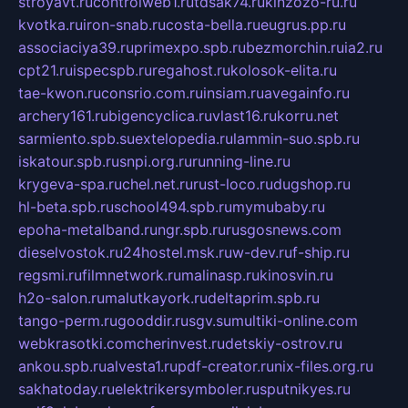
stroyavt.ru
controlweb1.ru
tdsak74.ru
kinzozo-ru.ru
kvotka.ru
iron-snab.ru
costa-bella.ru
eugrus.pp.ru
associaciya39.ru
primexpo.spb.ru
bezmorchin.ru
ia2.ru
cpt21.ru
ispecspb.ru
regahost.ru
kolosok-elita.ru
tae-kwon.ru
consrio.com.ru
insiam.ru
avegainfo.ru
archery161.ru
bigencyclica.ru
vlast16.ru
korru.net
sarmiento.spb.su
extelopedia.ru
lammin-suo.spb.ru
iskatour.spb.ru
snpi.org.ru
running-line.ru
krygeva-spa.ru
chel.net.ru
rust-loco.ru
dugshop.ru
hl-beta.spb.ru
school494.spb.ru
mymubaby.ru
epoha-metalband.ru
ngr.spb.ru
rusgosnews.com
dieselvostok.ru
24hostel.msk.ru
w-dev.ru
f-ship.ru
regsmi.ru
filmnetwork.ru
malinasp.ru
kinosvin.ru
h2o-salon.ru
malutkayork.ru
deltaprim.spb.ru
tango-perm.ru
gooddir.ru
sgv.su
multiki-online.com
webkrasotki.com
cherinvest.ru
detskiy-ostrov.ru
ankou.spb.ru
alvesta1.ru
pdf-creator.ru
nix-files.org.ru
sakhatoday.ru
elektrikersymboler.ru
sputnikyes.ru