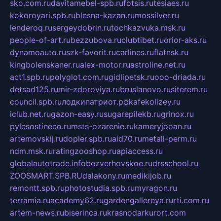
sko.com.ru
davitamebel-spb.ru
fotsis.ru
tesiaes.ru
kokoroyari.spb.ru
blesna-kazan.ru
mossilver.ru
lenderoq.ru
sergeydobrin.ru
tochkazvuka.msk.ru
people-of-art.ru
bezzubova.ru
clubtibet.ru
orior-aks.ru
dynamoauto.ru
szk-favorit.ru
carlines.ru
flatnsk.ru
kingbolenskaner.ru
alex-motor.ru
astroline.net.ru
act1.spb.ru
polyglot.com.ru
gidlipetsk.ru
ooo-driada.ru
detsad125.ru
mir-zdoroviya.ru
bruslanovo.ru
siterem.ru
council.spb.ru
лодкипатриот.рф
kafekolizey.ru
iclub.net.ru
gazon-easy.ru
sugarepilekb.ru
grinox.ru
pylesostineco.ru
msts-ozarenie.ru
kameryjooan.ru
artemovskij.ru
dopler.spb.ru
aid70.ru
metall-perm.ru
ndm.msk.ru
ratingzooshop.ru
apiaccess.ru
globalautotrade.info
bezverhovskoe.ru
drsschool.ru
ZOOSMART.SPB.RU
dalakony.ru
medikijob.ru
remontt.spb.ru
photostudia.spb.ru
myragon.ru
terramia.ru
academy62.ru
gardengallereya.ru
rti.com.ru
artem-news.ru
biserinca.ru
krasnodarkurort.com