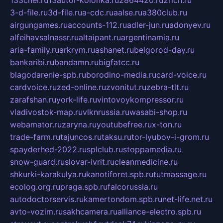
133chel.ru
13autor-kolonka.ru
2864420.ru
2rich.ru
3-d-file.ru
3d-file.ru
a-cdc.ru
aalse.ru
a380club.ru
airgungames.ru
accounts-112.ru
adler-jun.ru
adonyev.ru
alfeihavsalnassr.ru
altaipant.ru
argentinamia.ru
aria-family.ru
arkrym.ru
ashanet.ru
belgorod-day.ru
bankaribi.ru
bandamn.ru
bigfatcc.ru
blagodarenie-spb.ru
borodino-media.ru
card-voice.ru
cardvoice.ru
zed-online.ru
zvonitut.ru
zebra-tlt.ru
zarafshan.ru
york-life.ru
vintovoykompressor.ru
vladivostok-map.ru
vlknrussia.ru
wasabi-shop.ru
webamator.ru
zaryna.ru
youtubefree.ru
x-ton.ru
trade-farm.ru
tajuncos.ru
taksu.ru
tor-lyubov-i-grom.ru
spayderhed-2022.ru
splclub.ru
stoppamedia.ru
snow-guard.ru
slovar-ivrit.ru
cleanmedicine.ru
shkurki-karakulya.ru
kanotiforet.spb.ru
tutmassage.ru
ecolog.org.ru
praga.spb.ru
falcorussia.ru
autodoctorservis.ru
kamertondom.spb.ru
net-life.net.ru
avto-vozim.ru
sakhcamera.ru
alliance-electro.spb.ru