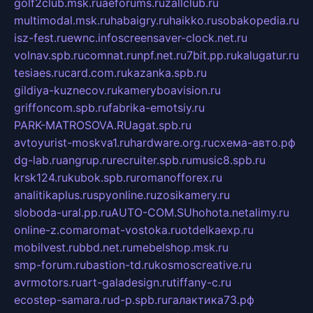
golf2club.msk.ru
aeforums.ru
zallclub.ru
multimodal.msk.ru
habaigry.ru
haikko.ru
sobakopedia.ru
isz-fest.ru
ewnc.info
screensaver-clock.net.ru
volnav.spb.ru
comnat.ru
npf.net.ru
7bit.pp.ru
kalugatur.ru
tesiaes.ru
card.com.ru
kazanka.spb.ru
gildiya-kuznecov.ru
kameryboavision.ru
griffoncom.spb.ru
fabrika-emotsiy.ru
PARK-MATROSOVA.RU
agat.spb.ru
avtoyurist-moskva1.ru
hardware.org.ru
схема-авто.рф
dg-lab.ru
angrup.ru
recruiter.spb.ru
music8.spb.ru
krsk124.ru
kubok.spb.ru
romanofforex.ru
analitikaplus.ru
spyonline.ru
zosikamery.ru
sloboda-ural.pp.ru
AUTO-COM.SU
hohota.net
alimy.ru
online-z.com
aromat-vostoka.ru
otdelkaexp.ru
mobilvest.ru
bbd.net.ru
mebelshop.msk.ru
smp-forum.ru
bastion-td.ru
kosmoscreative.ru
avrmotors.ru
art-galadesign.ru
tiffany-c.ru
ecostep-samara.ru
d-p.spb.ru
галактика73.рф