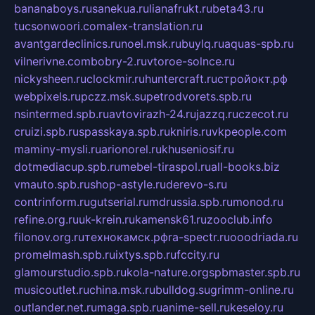
bananaboys.ru
sanekua.ru
lianafrukt.ru
beta43.ru
tucsonwoori.com
alex-translation.ru
avantgardeclinics.ru
noel.msk.ru
buylq.ru
aquas-spb.ru
vilnerivne.com
bobry-2.ru
vtoroe-solnce.ru
nickysheen.ru
clockmir.ru
huntercraft.ru
стройокт.рф
webpixels.ru
pczz.msk.su
petrodvorets.spb.ru
nsintermed.spb.ru
avtovirazh-24.ru
jazzq.ru
czecot.ru
cruizi.spb.ru
spasskaya.spb.ru
kniris.ru
vkpeople.com
maminy-mysli.ru
arionorel.ru
khuseniosif.ru
dotmediacup.spb.ru
mebel-tiraspol.ru
all-books.biz
vmauto.spb.ru
shop-astyle.ru
derevo-s.ru
contrinform.ru
gutserial.ru
mdrussia.spb.ru
monod.ru
refine.org.ru
uk-krein.ru
kamensk61.ru
zooclub.info
filonov.org.ru
технокамск.рф
ra-spectr.ru
ooodriada.ru
promelmash.spb.ru
ixtys.spb.ru
fccity.ru
glamourstudio.spb.ru
kola-nature.org
spbmaster.spb.ru
musicoutlet.ru
china.msk.ru
bulldog.su
grimm-online.ru
outlander.net.ru
maga.spb.ru
anime-sell.ru
keseloy.ru