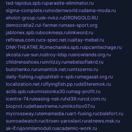
ted-lapidus.spb.ru
parasite-eliminator.ru
sigma-complete.ru
modernworld.ru
dama-moda.ru
eholot-group.ru
sk-nvkz.ru
DRONGOLD.RU
democratia2.ru
i-farmer.ru
mass-sport.org
jablonex.spb.ru
bookmess.ru
linkword.ru
refineua.com.ru
cs-spec.net.ru
altay-mebel.ru
DNK-THEATRE.RU
mechaniks.spb.ru
ipcamtechage.ru
skosta.ru
a-sun.ru
stroy-ldsp.ru
snowlands.org.ru
childrensshoes.ru
mrlizzy.ru
mebelsofiakrd.ru
bulizhenko.ru
rumantick.net.ru
mtszerno.ru
daily-fishing.ru
glushiteli-v-spb.ru
megasat.org.ru
localization.net.ru
flyingfish.pp.ru
ds5teremok.ru
aclib.spb.ru
komissionka30.ru
mag-profit.ru
icentre-74.ru
leasing-nsk.ru
hd39.ru
rcd.com.ru
bioprot.ru
deltaextreme.ru
mirkotlov07.ru
mycrossway.ru
temamedia.ru
art-fusing.ru
cbslefort.ru
sunroadwatch.ru
citroen-yaroslavl.ru
ratnews.msk.ru
sk-if.ru
joomlamoduli.ru
academic-work.ru