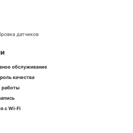
ибровка датчиков
ми
вное обслуживание
роль качества
е работы
запись
 с Wi‑Fi