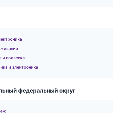
лектроника
уживание
е и подвеска
рика и электроника
альный федеральный округ
неж