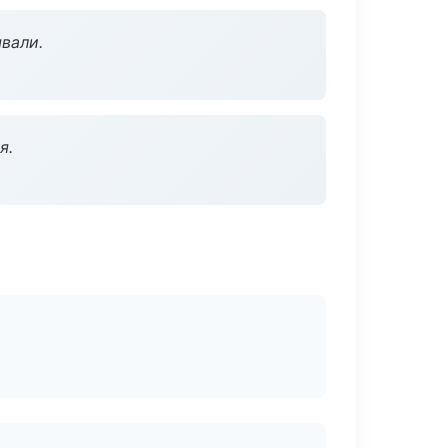
вали.
я.