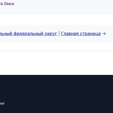
 в Омск
альный федеральный округ
|
Главная страница
→
сии