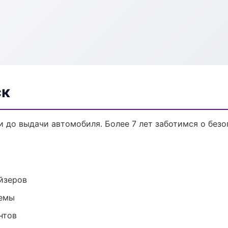
ск
и до выдачи автомобиля. Более 7 лет заботимся о безо
йзеров
темы
нтов