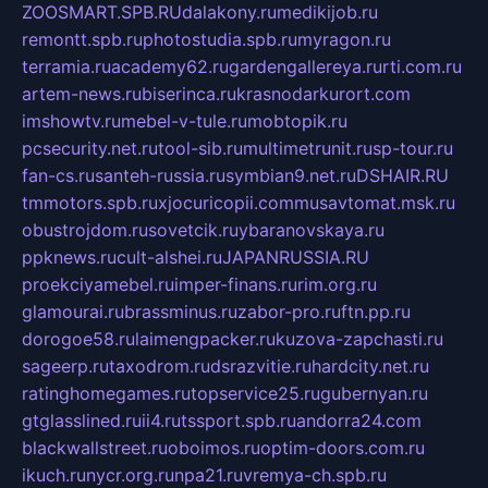
ZOOSMART.SPB.RU
dalakony.ru
medikijob.ru
remontt.spb.ru
photostudia.spb.ru
myragon.ru
terramia.ru
academy62.ru
gardengallereya.ru
rti.com.ru
artem-news.ru
biserinca.ru
krasnodarkurort.com
imshowtv.ru
mebel-v-tule.ru
mobtopik.ru
pcsecurity.net.ru
tool-sib.ru
multimetrunit.ru
sp-tour.ru
fan-cs.ru
santeh-russia.ru
symbian9.net.ru
DSHAIR.RU
tmmotors.spb.ru
xjocuricopii.com
musavtomat.msk.ru
obustrojdom.ru
sovetcik.ru
ybaranovskaya.ru
ppknews.ru
cult-alshei.ru
JAPANRUSSIA.RU
proekciyamebel.ru
imper-finans.ru
rim.org.ru
glamourai.ru
brassminus.ru
zabor-pro.ru
ftn.pp.ru
dorogoe58.ru
laimengpacker.ru
kuzova-zapchasti.ru
sageerp.ru
taxodrom.ru
dsrazvitie.ru
hardcity.net.ru
ratinghomegames.ru
topservice25.ru
gubernyan.ru
gtglasslined.ru
ii4.ru
tssport.spb.ru
andorra24.com
blackwallstreet.ru
oboimos.ru
optim-doors.com.ru
ikuch.ru
nycr.org.ru
npa21.ru
vremya-ch.spb.ru