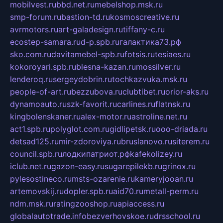
mobilvest.ru
bbd.net.ru
mebelshop.msk.ru
smp-forum.ru
bastion-td.ru
kosmoscreative.ru
avrmotors.ru
art-galadesign.ru
tiffany-c.ru
ecostep-samara.ru
d-p.spb.ru
галактика73.рф
sko.com.ru
davitamebel-spb.ru
fotsis.ru
tesiaes.ru
kokoroyari.spb.ru
blesna-kazan.ru
mossilver.ru
lenderoq.ru
sergeydobrin.ru
tochkazvuka.msk.ru
people-of-art.ru
bezzubova.ru
clubtibet.ru
orior-aks.ru
dynamoauto.ru
szk-favorit.ru
carlines.ru
flatnsk.ru
kingbolenskaner.ru
alex-motor.ru
astroline.net.ru
act1.spb.ru
polyglot.com.ru
gidlipetsk.ru
ooo-driada.ru
detsad125.ru
mir-zdoroviya.ru
bruslanovo.ru
siterem.ru
council.spb.ru
лодкипатриот.рф
kafekolizey.ru
iclub.net.ru
gazon-easy.ru
sugarepilekb.ru
grinox.ru
pylesostineco.ru
msts-ozarenie.ru
kameryjooan.ru
artemovskij.ru
dopler.spb.ru
aid70.ru
metall-perm.ru
ndm.msk.ru
ratingzooshop.ru
apiaccess.ru
globalautotrade.info
bezverhovskoe.ru
drsschool.ru