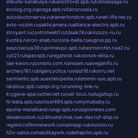
shkurki-karakulya.ru
kanotiforet.spb.ru
tutmassage.ru
ecolog.org.ru
praga.spb.ru
falcorussia.ru
autodoctorservis.ru
kamertondom.spb.ru
net-life.net.ru
avto-vozim.ru
sakhcamera.ru
alliance-electro.spb.ru
stroyavt.ru
controlweb1.ru
tdsak74.ru
kinzozo-ru.ru
kvotka.ru
iron-snab.ru
costa-bella.ru
eugrus.pp.ru
associaciya39.ru
primexpo.spb.ru
bezmorchin.ru
ia2.ru
cpt21.ru
ispecspb.ru
regahost.ru
kolosok-elita.ru
tae-kwon.ru
consrio.com.ru
insiam.ru
avegainfo.ru
archery161.ru
bigencyclica.ru
vlast16.ru
korru.net
sarmiento.spb.su
extelopedia.ru
lammin-suo.spb.ru
iskatour.spb.ru
snpi.org.ru
running-line.ru
krygeva-spa.ru
chel.net.ru
rust-loco.ru
dugshop.ru
hl-beta.spb.ru
school494.spb.ru
mymubaby.ru
epoha-metalband.ru
ngr.spb.ru
rusgosnews.com
dieselvostok.ru
24hostel.msk.ru
w-dev.ru
f-ship.ru
regsmi.ru
filmnetwork.ru
malinasp.ru
kinosvin.ru
h2o-salon.ru
malutkayork.ru
deltaprim.spb.ru