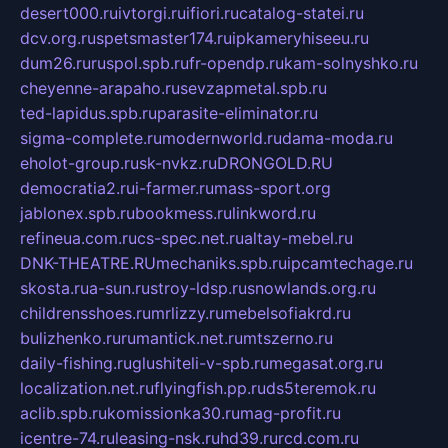
desert000.ru
ivtorgi.ru
ifiori.ru
catalog-statei.ru
dcv.org.ru
spetsmaster174.ru
ipkameryhiseeu.ru
dum26.ru
ruspol.spb.ru
fr-opendp.ru
kam-solnyshko.ru
cheyenne-arapaho.ru
sevzapmetal.spb.ru
ted-lapidus.spb.ru
parasite-eliminator.ru
sigma-complete.ru
modernworld.ru
dama-moda.ru
eholot-group.ru
sk-nvkz.ru
DRONGOLD.RU
democratia2.ru
i-farmer.ru
mass-sport.org
jablonex.spb.ru
bookmess.ru
linkword.ru
refineua.com.ru
cs-spec.net.ru
altay-mebel.ru
DNK-THEATRE.RU
mechaniks.spb.ru
ipcamtechage.ru
skosta.ru
a-sun.ru
stroy-ldsp.ru
snowlands.org.ru
childrensshoes.ru
mrlizzy.ru
mebelsofiakrd.ru
bulizhenko.ru
rumantick.net.ru
mtszerno.ru
daily-fishing.ru
glushiteli-v-spb.ru
megasat.org.ru
localization.net.ru
flyingfish.pp.ru
ds5teremok.ru
aclib.spb.ru
komissionka30.ru
mag-profit.ru
icentre-74.ru
leasing-nsk.ru
hd39.ru
rcd.com.ru