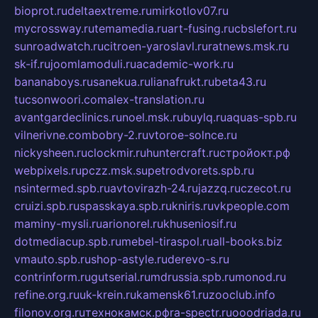
bioprot.ru
deltaextreme.ru
mirkotlov07.ru
mycrossway.ru
temamedia.ru
art-fusing.ru
cbslefort.ru
sunroadwatch.ru
citroen-yaroslavl.ru
ratnews.msk.ru
sk-if.ru
joomlamoduli.ru
academic-work.ru
bananaboys.ru
sanekua.ru
lianafrukt.ru
beta43.ru
tucsonwoori.com
alex-translation.ru
avantgardeclinics.ru
noel.msk.ru
buylq.ru
aquas-spb.ru
vilnerivne.com
bobry-2.ru
vtoroe-solnce.ru
nickysheen.ru
clockmir.ru
huntercraft.ru
стройокт.рф
webpixels.ru
pczz.msk.su
petrodvorets.spb.ru
nsintermed.spb.ru
avtovirazh-24.ru
jazzq.ru
czecot.ru
cruizi.spb.ru
spasskaya.spb.ru
kniris.ru
vkpeople.com
maminy-mysli.ru
arionorel.ru
khuseniosif.ru
dotmediacup.spb.ru
mebel-tiraspol.ru
all-books.biz
vmauto.spb.ru
shop-astyle.ru
derevo-s.ru
contrinform.ru
gutserial.ru
mdrussia.spb.ru
monod.ru
refine.org.ru
uk-krein.ru
kamensk61.ru
zooclub.info
filonov.org.ru
технокамск.рф
ra-spectr.ru
ooodriada.ru