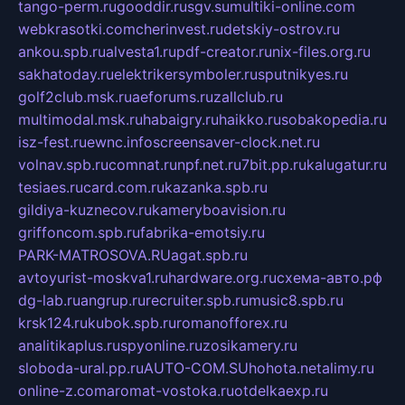
tango-perm.ru
gooddir.ru
sgv.su
multiki-online.com
webkrasotki.com
cherinvest.ru
detskiy-ostrov.ru
ankou.spb.ru
alvesta1.ru
pdf-creator.ru
nix-files.org.ru
sakhatoday.ru
elektrikersymboler.ru
sputnikyes.ru
golf2club.msk.ru
aeforums.ru
zallclub.ru
multimodal.msk.ru
habaigry.ru
haikko.ru
sobakopedia.ru
isz-fest.ru
ewnc.info
screensaver-clock.net.ru
volnav.spb.ru
comnat.ru
npf.net.ru
7bit.pp.ru
kalugatur.ru
tesiaes.ru
card.com.ru
kazanka.spb.ru
gildiya-kuznecov.ru
kameryboavision.ru
griffoncom.spb.ru
fabrika-emotsiy.ru
PARK-MATROSOVA.RU
agat.spb.ru
avtoyurist-moskva1.ru
hardware.org.ru
схема-авто.рф
dg-lab.ru
angrup.ru
recruiter.spb.ru
music8.spb.ru
krsk124.ru
kubok.spb.ru
romanofforex.ru
analitikaplus.ru
spyonline.ru
zosikamery.ru
sloboda-ural.pp.ru
AUTO-COM.SU
hohota.net
alimy.ru
online-z.com
aromat-vostoka.ru
otdelkaexp.ru