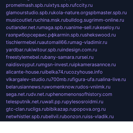
promelmash.spb.ru
ixtys.spb.ru
fccity.ru
glamourstudio.spb.ru
kola-nature.org
spbmaster.spb.ru
musicoutlet.ru
china.msk.ru
bulldog.su
grimm-online.ru
outlander.net.ru
maga.spb.ru
anime-sell.ru
keseloy.ru
газприборсервис.рф
karmin.spb.ru
shekswood.ru
tischlermebel.ru
automall66.ru
mag-vladimir.ru
yardbar.ru
kiwitour.spb.ru
indesign.com.ru
freestylemebel.ru
bany-samara.ru
rsei.ru
naidisvoyput.ru
mgsn-invest.ru
ipkamerasannce.ru
alicante-house.ru
ibelka74.ru
cozyhouse.info
vlkargalev-studio.ru
700mb.ru
figura-ufa.ru
alina-live.ru
belarusiannews.ru
womenknow.ru
dos-vniimk.ru
sega.net.ru
dv.net.ru
phenomenonsofhistory.com
telesputnik.net.ru
wall.pp.ru
pylesosroidmi.ru
gtc-clan.ru
cligs.ru
bibikazap.ru
popova.org.ru
netwhistler.spb.ru
bellvil.ru
bonzon.ru
iss-vladik.ru
defiparis.net.ru
las-gryzas.ru
amku.ru
electednews.spb.ru
feather.org.ru
spar72.ru
tankiigri.ru