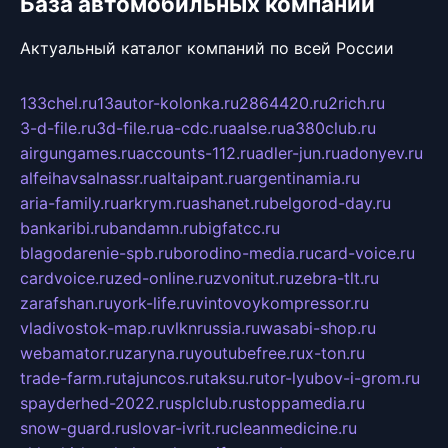
База автомобильных компаний
Актуальный каталог компаний по всей России
133chel.ru
13autor-kolonka.ru
2864420.ru
2rich.ru
3-d-file.ru
3d-file.ru
a-cdc.ru
aalse.ru
a380club.ru
airgungames.ru
accounts-112.ru
adler-jun.ru
adonyev.ru
alfeihavsalnassr.ru
altaipant.ru
argentinamia.ru
aria-family.ru
arkrym.ru
ashanet.ru
belgorod-day.ru
bankaribi.ru
bandamn.ru
bigfatcc.ru
blagodarenie-spb.ru
borodino-media.ru
card-voice.ru
cardvoice.ru
zed-online.ru
zvonitut.ru
zebra-tlt.ru
zarafshan.ru
york-life.ru
vintovoykompressor.ru
vladivostok-map.ru
vlknrussia.ru
wasabi-shop.ru
webamator.ru
zaryna.ru
youtubefree.ru
x-ton.ru
trade-farm.ru
tajuncos.ru
taksu.ru
tor-lyubov-i-grom.ru
spayderhed-2022.ru
splclub.ru
stoppamedia.ru
snow-guard.ru
slovar-ivrit.ru
cleanmedicine.ru