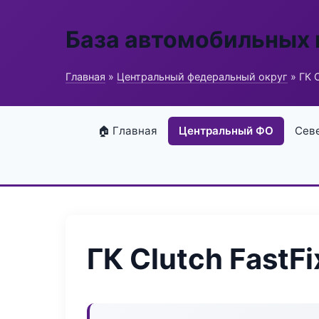
База автомобильных
Главная
»
Центральный федеральный округ
» ГК C
🏠 Главная
Центральный ФО
Сев
ГК Clutch FastFi