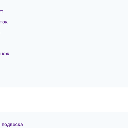
ут
ток
ь
онеж
и подвеска