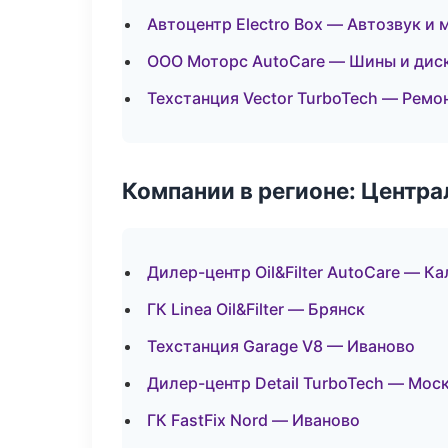
Автоцентр Electro Box — Автозвук и
ООО Моторс AutoCare — Шины и дис
Техстанция Vector TurboTech — Ремо
Компании в регионе: Центр
Дилер-центр Oil&Filter AutoCare — Ка
ГК Linea Oil&Filter — Брянск
Техстанция Garage V8 — Иваново
Дилер-центр Detail TurboTech — Мос
ГК FastFix Nord — Иваново