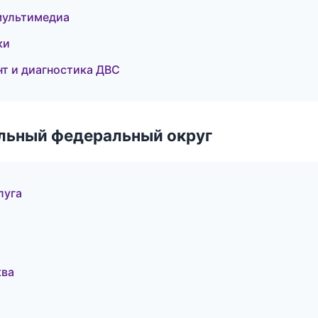
 мультимедиа
ки
нт и диагностика ДВС
альный федеральный округ
луга
ква