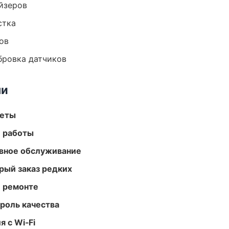
йзеров
стка
ов
ибровка датчиков
ми
меты
е работы
вное обслуживание
рый заказ редких
и ремонте
роль качества
 с Wi‑Fi