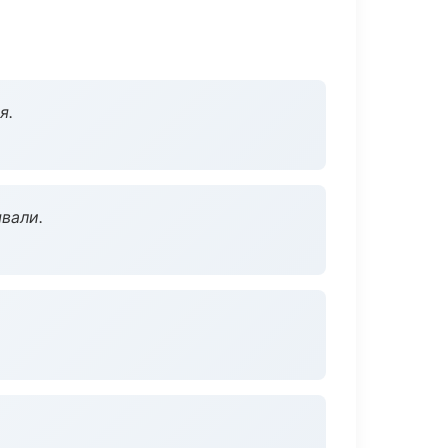
я.
вали.