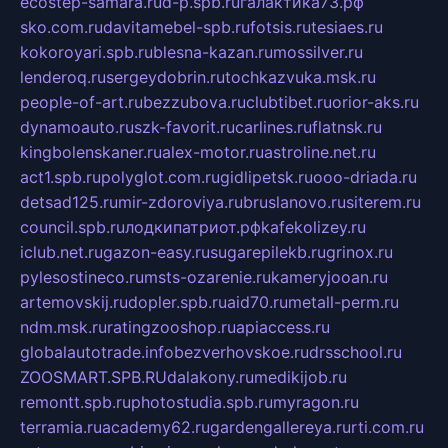
ecostep-samara.ru
d-p.spb.ru
галактика73.рф
sko.com.ru
davitamebel-spb.ru
fotsis.ru
tesiaes.ru
kokoroyari.spb.ru
blesna-kazan.ru
mossilver.ru
lenderoq.ru
sergeydobrin.ru
tochkazvuka.msk.ru
people-of-art.ru
bezzubova.ru
clubtibet.ru
orior-aks.ru
dynamoauto.ru
szk-favorit.ru
carlines.ru
flatnsk.ru
kingbolenskaner.ru
alex-motor.ru
astroline.net.ru
act1.spb.ru
polyglot.com.ru
gidlipetsk.ru
ooo-driada.ru
detsad125.ru
mir-zdoroviya.ru
bruslanovo.ru
siterem.ru
council.spb.ru
лодкипатриот.рф
kafekolizey.ru
iclub.net.ru
gazon-easy.ru
sugarepilekb.ru
grinox.ru
pylesostineco.ru
msts-ozarenie.ru
kameryjooan.ru
artemovskij.ru
dopler.spb.ru
aid70.ru
metall-perm.ru
ndm.msk.ru
ratingzooshop.ru
apiaccess.ru
globalautotrade.info
bezverhovskoe.ru
drsschool.ru
ZOOSMART.SPB.RU
dalakony.ru
medikijob.ru
remontt.spb.ru
photostudia.spb.ru
myragon.ru
terramia.ru
academy62.ru
gardengallereya.ru
rti.com.ru