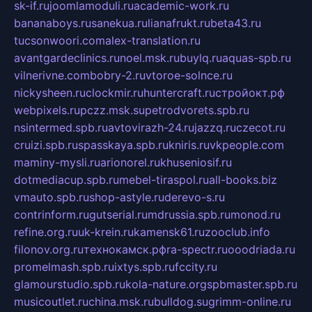
sk-if.ru
joomlamoduli.ru
academic-work.ru
bananaboys.ru
sanekua.ru
lianafrukt.ru
beta43.ru
tucsonwoori.com
alex-translation.ru
avantgardeclinics.ru
noel.msk.ru
buylq.ru
aquas-spb.ru
vilnerivne.com
bobry-2.ru
vtoroe-solnce.ru
nickysheen.ru
clockmir.ru
huntercraft.ru
стройокт.рф
webpixels.ru
pczz.msk.su
petrodvorets.spb.ru
nsintermed.spb.ru
avtovirazh-24.ru
jazzq.ru
czecot.ru
cruizi.spb.ru
spasskaya.spb.ru
kniris.ru
vkpeople.com
maminy-mysli.ru
arionorel.ru
khuseniosif.ru
dotmediacup.spb.ru
mebel-tiraspol.ru
all-books.biz
vmauto.spb.ru
shop-astyle.ru
derevo-s.ru
contrinform.ru
gutserial.ru
mdrussia.spb.ru
monod.ru
refine.org.ru
uk-krein.ru
kamensk61.ru
zooclub.info
filonov.org.ru
технокамск.рф
ra-spectr.ru
ooodriada.ru
promelmash.spb.ru
ixtys.spb.ru
fccity.ru
glamourstudio.spb.ru
kola-nature.org
spbmaster.spb.ru
musicoutlet.ru
china.msk.ru
bulldog.su
grimm-online.ru