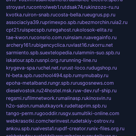
stroyavt.ru
controlweb1.ru
tdsak74.ru
kinzozo-ru.ru
kvotka.ru
iron-snab.ru
costa-bella.ru
eugrus.pp.ru
associaciya39.ru
primexpo.spb.ru
bezmorchin.ru
ia2.ru
cpt21.ru
ispecspb.ru
regahost.ru
kolosok-elita.ru
tae-kwon.ru
consrio.com.ru
insiam.ru
avegainfo.ru
archery161.ru
bigencyclica.ru
vlast16.ru
korru.net
sarmiento.spb.su
extelopedia.ru
lammin-suo.spb.ru
iskatour.spb.ru
snpi.org.ru
running-line.ru
krygeva-spa.ru
chel.net.ru
rust-loco.ru
dugshop.ru
hl-beta.spb.ru
school494.spb.ru
mymubaby.ru
epoha-metalband.ru
ngr.spb.ru
rusgosnews.com
dieselvostok.ru
24hostel.msk.ru
w-dev.ru
f-ship.ru
regsmi.ru
filmnetwork.ru
malinasp.ru
kinosvin.ru
h2o-salon.ru
malutkayork.ru
deltaprim.spb.ru
tango-perm.ru
gooddir.ru
sgv.su
multiki-online.com
webkrasotki.com
cherinvest.ru
detskiy-ostrov.ru
ankou.spb.ru
alvesta1.ru
pdf-creator.ru
nix-files.org.ru