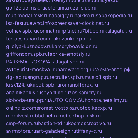
sakhatoday.ru
elektrikersymboler.ru
sputnikyes.ru
golf2club.msk.ru
aeforums.ru
zallclub.ru
multimodal.msk.ru
habaigry.ru
haikko.ru
sobakopedia.ru
isz-fest.ru
ewnc.info
screensaver-clock.net.ru
volnav.spb.ru
comnat.ru
npf.net.ru
7bit.pp.ru
kalugatur.ru
tesiaes.ru
card.com.ru
kazanka.spb.ru
gildiya-kuznecov.ru
kameryboavision.ru
griffoncom.spb.ru
fabrika-emotsiy.ru
PARK-MATROSOVA.RU
agat.spb.ru
avtoyurist-moskva1.ru
hardware.org.ru
схема-авто.рф
dg-lab.ru
angrup.ru
recruiter.spb.ru
music8.spb.ru
krsk124.ru
kubok.spb.ru
romanofforex.ru
analitikaplus.ru
spyonline.ru
zosikamery.ru
sloboda-ural.pp.ru
AUTO-COM.SU
hohota.net
alimy.ru
online-z.com
aromat-vostoka.ru
otdelkaexp.ru
mobilvest.ru
bbd.net.ru
mebelshop.msk.ru
smp-forum.ru
bastion-td.ru
kosmoscreative.ru
avrmotors.ru
art-galadesign.ru
tiffany-c.ru