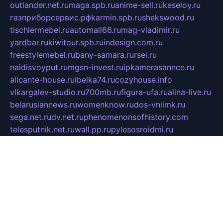
outlander.net.ru
maga.spb.ru
anime-sell.ru
keseloy.ru
газприборсервис.рф
karmin.spb.ru
shekswood.ru
tischlermebel.ru
automall66.ru
mag-vladimir.ru
yardbar.ru
kiwitour.spb.ru
indesign.com.ru
freestylemebel.ru
bany-samara.ru
rsei.ru
naidisvoyput.ru
mgsn-invest.ru
ipkamerasannce.ru
alicante-house.ru
ibelka74.ru
cozyhouse.info
vlkargalev-studio.ru
700mb.ru
figura-ufa.ru
alina-live.ru
belarusiannews.ru
womenknow.ru
dos-vniimk.ru
sega.net.ru
dv.net.ru
phenomenonsofhistory.com
telesputnik.net.ru
wall.pp.ru
pylesosroidmi.ru
gtc-clan.ru
cligs.ru
bibikazap.ru
popova.org.ru
netwhistler.spb.ru
bellvil.ru
bonzon.ru
iss-vladik.ru
defiparis.net.ru
las-gryzas.ru
amku.ru
electednews.spb.ru
feather.org.ru
spar72.ru
tankiigri.ru
dominus.com.ru
ibtree.ru
sanykool.pp.ru
unixlib.org.ru
menatep.spb.ru
gartenterrassen.ru
printeka.ru
skvozilka.com.ru
parkovka-pub.ru
lovemobi.ru
art-ru.ru