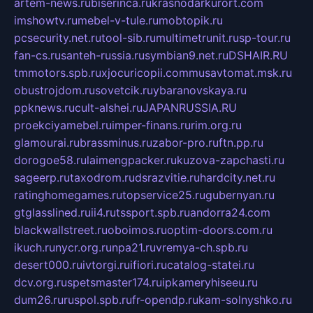
artem-news.ru
biserinca.ru
krasnodarkurort.com
imshowtv.ru
mebel-v-tule.ru
mobtopik.ru
pcsecurity.net.ru
tool-sib.ru
multimetrunit.ru
sp-tour.ru
fan-cs.ru
santeh-russia.ru
symbian9.net.ru
DSHAIR.RU
tmmotors.spb.ru
xjocuricopii.com
musavtomat.msk.ru
obustrojdom.ru
sovetcik.ru
ybaranovskaya.ru
ppknews.ru
cult-alshei.ru
JAPANRUSSIA.RU
proekciyamebel.ru
imper-finans.ru
rim.org.ru
glamourai.ru
brassminus.ru
zabor-pro.ru
ftn.pp.ru
dorogoe58.ru
laimengpacker.ru
kuzova-zapchasti.ru
sageerp.ru
taxodrom.ru
dsrazvitie.ru
hardcity.net.ru
ratinghomegames.ru
topservice25.ru
gubernyan.ru
gtglasslined.ru
ii4.ru
tssport.spb.ru
andorra24.com
blackwallstreet.ru
oboimos.ru
optim-doors.com.ru
ikuch.ru
nycr.org.ru
npa21.ru
vremya-ch.spb.ru
desert000.ru
ivtorgi.ru
ifiori.ru
catalog-statei.ru
dcv.org.ru
spetsmaster174.ru
ipkameryhiseeu.ru
dum26.ru
ruspol.spb.ru
fr-opendp.ru
kam-solnyshko.ru