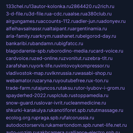
133chel.ru
13autor-kolonka.ru
2864420.ru
2rich.ru
3-d-file.ru
3d-file.ru
a-cdc.ru
aalse.ru
a380club.ru
airgungames.ru
accounts-112.ru
adler-jun.ru
adonyev.ru
alfeihavsalnassr.ru
altaipant.ru
argentinamia.ru
aria-family.ru
arkrym.ru
ashanet.ru
belgorod-day.ru
bankaribi.ru
bandamn.ru
bigfatcc.ru
blagodarenie-spb.ru
borodino-media.ru
card-voice.ru
cardvoice.ru
zed-online.ru
zvonitut.ru
zebra-tlt.ru
zarafshan.ru
york-life.ru
vintovoykompressor.ru
vladivostok-map.ru
vlknrussia.ru
wasabi-shop.ru
webamator.ru
zaryna.ru
youtubefree.ru
x-ton.ru
trade-farm.ru
tajuncos.ru
taksu.ru
tor-lyubov-i-grom.ru
spayderhed-2022.ru
splclub.ru
stoppamedia.ru
snow-guard.ru
slovar-ivrit.ru
cleanmedicine.ru
shkurki-karakulya.ru
kanotiforet.spb.ru
tutmassage.ru
ecolog.org.ru
praga.spb.ru
falcorussia.ru
autodoctorservis.ru
kamertondom.spb.ru
net-life.net.ru
avto-vozim.ru
sakhcamera.ru
alliance-electro.spb.ru