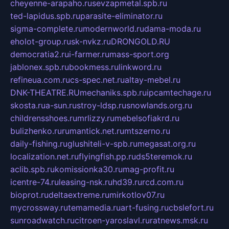
cheyenne-arapaho.ru
sevzapmetal.spb.ru
ted-lapidus.spb.ru
parasite-eliminator.ru
sigma-complete.ru
modernworld.ru
dama-moda.ru
eholot-group.ru
sk-nvkz.ru
DRONGOLD.RU
democratia2.ru
i-farmer.ru
mass-sport.org
jablonex.spb.ru
bookmess.ru
linkword.ru
refineua.com.ru
cs-spec.net.ru
altay-mebel.ru
DNK-THEATRE.RU
mechaniks.spb.ru
ipcamtechage.ru
skosta.ru
a-sun.ru
stroy-ldsp.ru
snowlands.org.ru
childrensshoes.ru
mrlizzy.ru
mebelsofiakrd.ru
bulizhenko.ru
rumantick.net.ru
mtszerno.ru
daily-fishing.ru
glushiteli-v-spb.ru
megasat.org.ru
localization.net.ru
flyingfish.pp.ru
ds5teremok.ru
aclib.spb.ru
komissionka30.ru
mag-profit.ru
icentre-74.ru
leasing-nsk.ru
hd39.ru
rcd.com.ru
bioprot.ru
deltaextreme.ru
mirkotlov07.ru
mycrossway.ru
temamedia.ru
art-fusing.ru
cbslefort.ru
sunroadwatch.ru
citroen-yaroslavl.ru
ratnews.msk.ru