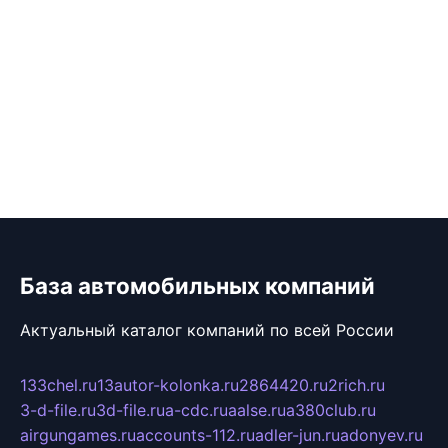
База автомобильных компаний
Актуальный каталог компаний по всей России
133chel.ru
13autor-kolonka.ru
2864420.ru
2rich.ru
3-d-file.ru
3d-file.ru
a-cdc.ru
aalse.ru
a380club.ru
airgungames.ru
accounts-112.ru
adler-jun.ru
adonyev.ru