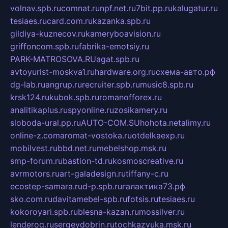
volnav.spb.ru
comnat.ru
npf.net.ru
7bit.pp.ru
kalugatur.ru
tesiaes.ru
card.com.ru
kazanka.spb.ru
gildiya-kuznecov.ru
kameryboavision.ru
griffoncom.spb.ru
fabrika-emotsiy.ru
PARK-MATROSOVA.RU
agat.spb.ru
avtoyurist-moskva1.ru
hardware.org.ru
схема-авто.рф
dg-lab.ru
angrup.ru
recruiter.spb.ru
music8.spb.ru
krsk124.ru
kubok.spb.ru
romanofforex.ru
analitikaplus.ru
spyonline.ru
zosikamery.ru
sloboda-ural.pp.ru
AUTO-COM.SU
hohota.net
alimy.ru
online-z.com
aromat-vostoka.ru
otdelkaexp.ru
mobilvest.ru
bbd.net.ru
mebelshop.msk.ru
smp-forum.ru
bastion-td.ru
kosmoscreative.ru
avrmotors.ru
art-galadesign.ru
tiffany-c.ru
ecostep-samara.ru
d-p.spb.ru
галактика73.рф
sko.com.ru
davitamebel-spb.ru
fotsis.ru
tesiaes.ru
kokoroyari.spb.ru
blesna-kazan.ru
mossilver.ru
lenderoq.ru
sergeydobrin.ru
tochkazvuka.msk.ru