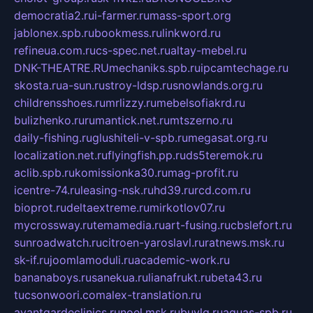
democratia2.ru
i-farmer.ru
mass-sport.org
jablonex.spb.ru
bookmess.ru
linkword.ru
refineua.com.ru
cs-spec.net.ru
altay-mebel.ru
DNK-THEATRE.RU
mechaniks.spb.ru
ipcamtechage.ru
skosta.ru
a-sun.ru
stroy-ldsp.ru
snowlands.org.ru
childrensshoes.ru
mrlizzy.ru
mebelsofiakrd.ru
bulizhenko.ru
rumantick.net.ru
mtszerno.ru
daily-fishing.ru
glushiteli-v-spb.ru
megasat.org.ru
localization.net.ru
flyingfish.pp.ru
ds5teremok.ru
aclib.spb.ru
komissionka30.ru
mag-profit.ru
icentre-74.ru
leasing-nsk.ru
hd39.ru
rcd.com.ru
bioprot.ru
deltaextreme.ru
mirkotlov07.ru
mycrossway.ru
temamedia.ru
art-fusing.ru
cbslefort.ru
sunroadwatch.ru
citroen-yaroslavl.ru
ratnews.msk.ru
sk-if.ru
joomlamoduli.ru
academic-work.ru
bananaboys.ru
sanekua.ru
lianafrukt.ru
beta43.ru
tucsonwoori.com
alex-translation.ru
avantgardeclinics.ru
noel.msk.ru
buylq.ru
aquas-spb.ru