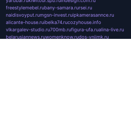
yardbar.ru
kiwitour.spb.ru
indesign.com.ru
freestylemebel.ru
bany-samara.ru
rsei.ru
naidisvoyput.ru
mgsn-invest.ru
ipkamerasannce.ru
alicante-house.ru
ibelka74.ru
cozyhouse.info
vlkargalev-studio.ru
700mb.ru
figura-ufa.ru
alina-live.ru
belarusiannews.ru
womenknow.ru
dos-vniimk.ru
sega.net.ru
dv.net.ru
phenomenonsofhistory.com
telesputnik.net.ru
wall.pp.ru
pylesosroidmi.ru
gtc-clan.ru
cligs.ru
bibikazap.ru
popova.org.ru
netwhistler.spb.ru
bellvil.ru
bonzon.ru
iss-vladik.ru
defiparis.net.ru
las-gryzas.ru
amku.ru
electednews.spb.ru
feather.org.ru
spar72.ru
tankiigri.ru
dominus.com.ru
ibtree.ru
sanykool.pp.ru
unixlib.org.ru
menatep.spb.ru
gartenterrassen.ru
printeka.ru
skvozilka.com.ru
parkovka-pub.ru
lovemobi.ru
art-ru.ru
emulatorz.com.ru
alucomp.com.ru
tatforum.com.ru
alternativa-profi.ru
dermakler.ru
artsurvey.ru
aredir.ru
khimspas.ru
centr-maxi.ru
2018r.ru