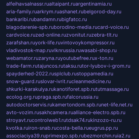
alfeihavsalnassr.ru
altaipant.ru
argentinamia.ru
aria-family.ru
arkrym.ru
ashanet.ru
belgorod-day.ru
bankaribi.ru
bandamn.ru
bigfatcc.ru
blagodarenie-spb.ru
borodino-media.ru
card-voice.ru
cardvoice.ru
zed-online.ru
zvonitut.ru
zebra-tlt.ru
zarafshan.ru
york-life.ru
vintovoykompressor.ru
vladivostok-map.ru
vlknrussia.ru
wasabi-shop.ru
webamator.ru
zaryna.ru
youtubefree.ru
x-ton.ru
trade-farm.ru
tajuncos.ru
taksu.ru
tor-lyubov-i-grom.ru
spayderhed-2022.ru
splclub.ru
stoppamedia.ru
snow-guard.ru
slovar-ivrit.ru
cleanmedicine.ru
shkurki-karakulya.ru
kanotiforet.spb.ru
tutmassage.ru
ecolog.org.ru
praga.spb.ru
falcorussia.ru
autodoctorservis.ru
kamertondom.spb.ru
net-life.net.ru
avto-vozim.ru
sakhcamera.ru
alliance-electro.spb.ru
stroyavt.ru
controlweb1.ru
tdsak74.ru
kinzozo-ru.ru
kvotka.ru
iron-snab.ru
costa-bella.ru
eugrus.pp.ru
associaciya39.ru
primexpo.spb.ru
bezmorchin.ru
ia2.ru