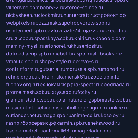
vilnerivne.com
bobry-2.ru
vtoroe-solnce.ru
nickysheen.ru
clockmir.ru
huntercraft.ru
стройокт.рф
webpixels.ru
pczz.msk.su
petrodvorets.spb.ru
nsintermed.spb.ru
avtovirazh-24.ru
jazzq.ru
czecot.ru
cruizi.spb.ru
spasskaya.spb.ru
kniris.ru
vkpeople.com
maminy-mysli.ru
arionorel.ru
khuseniosif.ru
dotmediacup.spb.ru
mebel-tiraspol.ru
all-books.biz
vmauto.spb.ru
shop-astyle.ru
derevo-s.ru
contrinform.ru
gutserial.ru
mdrussia.spb.ru
monod.ru
refine.org.ru
uk-krein.ru
kamensk61.ru
zooclub.info
filonov.org.ru
технокамск.рф
ra-spectr.ru
ooodriada.ru
promelmash.spb.ru
ixtys.spb.ru
fccity.ru
glamourstudio.spb.ru
kola-nature.org
spbmaster.spb.ru
musicoutlet.ru
china.msk.ru
bulldog.su
grimm-online.ru
outlander.net.ru
maga.spb.ru
anime-sell.ru
keseloy.ru
газприборсервис.рф
karmin.spb.ru
shekswood.ru
tischlermebel.ru
automall66.ru
mag-vladimir.ru