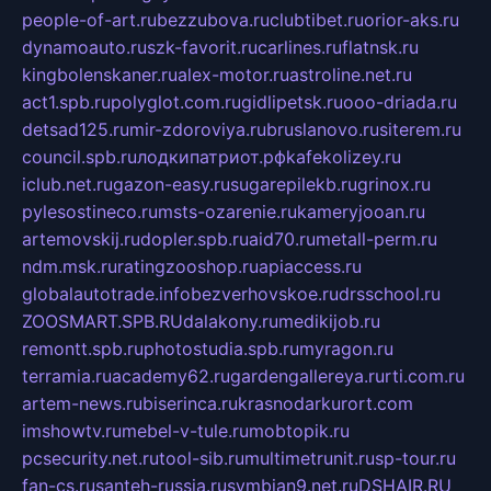
people-of-art.ru
bezzubova.ru
clubtibet.ru
orior-aks.ru
dynamoauto.ru
szk-favorit.ru
carlines.ru
flatnsk.ru
kingbolenskaner.ru
alex-motor.ru
astroline.net.ru
act1.spb.ru
polyglot.com.ru
gidlipetsk.ru
ooo-driada.ru
detsad125.ru
mir-zdoroviya.ru
bruslanovo.ru
siterem.ru
council.spb.ru
лодкипатриот.рф
kafekolizey.ru
iclub.net.ru
gazon-easy.ru
sugarepilekb.ru
grinox.ru
pylesostineco.ru
msts-ozarenie.ru
kameryjooan.ru
artemovskij.ru
dopler.spb.ru
aid70.ru
metall-perm.ru
ndm.msk.ru
ratingzooshop.ru
apiaccess.ru
globalautotrade.info
bezverhovskoe.ru
drsschool.ru
ZOOSMART.SPB.RU
dalakony.ru
medikijob.ru
remontt.spb.ru
photostudia.spb.ru
myragon.ru
terramia.ru
academy62.ru
gardengallereya.ru
rti.com.ru
artem-news.ru
biserinca.ru
krasnodarkurort.com
imshowtv.ru
mebel-v-tule.ru
mobtopik.ru
pcsecurity.net.ru
tool-sib.ru
multimetrunit.ru
sp-tour.ru
fan-cs.ru
santeh-russia.ru
symbian9.net.ru
DSHAIR.RU