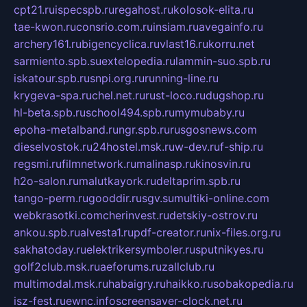
cpt21.ru
ispecspb.ru
regahost.ru
kolosok-elita.ru
tae-kwon.ru
consrio.com.ru
insiam.ru
avegainfo.ru
archery161.ru
bigencyclica.ru
vlast16.ru
korru.net
sarmiento.spb.su
extelopedia.ru
lammin-suo.spb.ru
iskatour.spb.ru
snpi.org.ru
running-line.ru
krygeva-spa.ru
chel.net.ru
rust-loco.ru
dugshop.ru
hl-beta.spb.ru
school494.spb.ru
mymubaby.ru
epoha-metalband.ru
ngr.spb.ru
rusgosnews.com
dieselvostok.ru
24hostel.msk.ru
w-dev.ru
f-ship.ru
regsmi.ru
filmnetwork.ru
malinasp.ru
kinosvin.ru
h2o-salon.ru
malutkayork.ru
deltaprim.spb.ru
tango-perm.ru
gooddir.ru
sgv.su
multiki-online.com
webkrasotki.com
cherinvest.ru
detskiy-ostrov.ru
ankou.spb.ru
alvesta1.ru
pdf-creator.ru
nix-files.org.ru
sakhatoday.ru
elektrikersymboler.ru
sputnikyes.ru
golf2club.msk.ru
aeforums.ru
zallclub.ru
multimodal.msk.ru
habaigry.ru
haikko.ru
sobakopedia.ru
isz-fest.ru
ewnc.info
screensaver-clock.net.ru