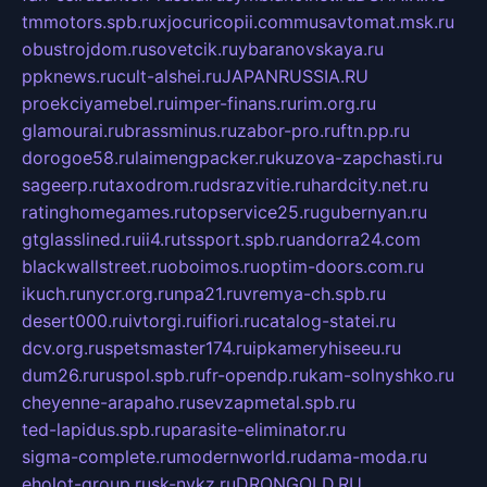
tmmotors.spb.ru
xjocuricopii.com
musavtomat.msk.ru
obustrojdom.ru
sovetcik.ru
ybaranovskaya.ru
ppknews.ru
cult-alshei.ru
JAPANRUSSIA.RU
proekciyamebel.ru
imper-finans.ru
rim.org.ru
glamourai.ru
brassminus.ru
zabor-pro.ru
ftn.pp.ru
dorogoe58.ru
laimengpacker.ru
kuzova-zapchasti.ru
sageerp.ru
taxodrom.ru
dsrazvitie.ru
hardcity.net.ru
ratinghomegames.ru
topservice25.ru
gubernyan.ru
gtglasslined.ru
ii4.ru
tssport.spb.ru
andorra24.com
blackwallstreet.ru
oboimos.ru
optim-doors.com.ru
ikuch.ru
nycr.org.ru
npa21.ru
vremya-ch.spb.ru
desert000.ru
ivtorgi.ru
ifiori.ru
catalog-statei.ru
dcv.org.ru
spetsmaster174.ru
ipkameryhiseeu.ru
dum26.ru
ruspol.spb.ru
fr-opendp.ru
kam-solnyshko.ru
cheyenne-arapaho.ru
sevzapmetal.spb.ru
ted-lapidus.spb.ru
parasite-eliminator.ru
sigma-complete.ru
modernworld.ru
dama-moda.ru
eholot-group.ru
sk-nvkz.ru
DRONGOLD.RU