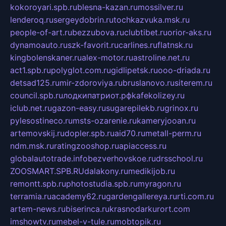
kokoroyari.spb.ru
blesna-kazan.ru
mossilver.ru
lenderoq.ru
sergeydobrin.ru
tochkazvuka.msk.ru
people-of-art.ru
bezzubova.ru
clubtibet.ru
orior-aks.ru
dynamoauto.ru
szk-favorit.ru
carlines.ru
flatnsk.ru
kingbolenskaner.ru
alex-motor.ru
astroline.net.ru
act1.spb.ru
polyglot.com.ru
gidlipetsk.ru
ooo-driada.ru
detsad125.ru
mir-zdoroviya.ru
bruslanovo.ru
siterem.ru
council.spb.ru
лодкипатриот.рф
kafekolizey.ru
iclub.net.ru
gazon-easy.ru
sugarepilekb.ru
grinox.ru
pylesostineco.ru
msts-ozarenie.ru
kameryjooan.ru
artemovskij.ru
dopler.spb.ru
aid70.ru
metall-perm.ru
ndm.msk.ru
ratingzooshop.ru
apiaccess.ru
globalautotrade.info
bezverhovskoe.ru
drsschool.ru
ZOOSMART.SPB.RU
dalakony.ru
medikijob.ru
remontt.spb.ru
photostudia.spb.ru
myragon.ru
terramia.ru
academy62.ru
gardengallereya.ru
rti.com.ru
artem-news.ru
biserinca.ru
krasnodarkurort.com
imshowtv.ru
mebel-v-tule.ru
mobtopik.ru