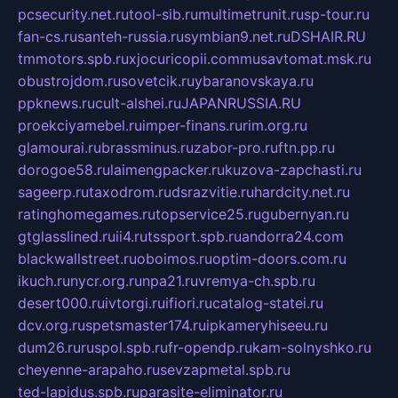
pcsecurity.net.ru
tool-sib.ru
multimetrunit.ru
sp-tour.ru
fan-cs.ru
santeh-russia.ru
symbian9.net.ru
DSHAIR.RU
tmmotors.spb.ru
xjocuricopii.com
musavtomat.msk.ru
obustrojdom.ru
sovetcik.ru
ybaranovskaya.ru
ppknews.ru
cult-alshei.ru
JAPANRUSSIA.RU
proekciyamebel.ru
imper-finans.ru
rim.org.ru
glamourai.ru
brassminus.ru
zabor-pro.ru
ftn.pp.ru
dorogoe58.ru
laimengpacker.ru
kuzova-zapchasti.ru
sageerp.ru
taxodrom.ru
dsrazvitie.ru
hardcity.net.ru
ratinghomegames.ru
topservice25.ru
gubernyan.ru
gtglasslined.ru
ii4.ru
tssport.spb.ru
andorra24.com
blackwallstreet.ru
oboimos.ru
optim-doors.com.ru
ikuch.ru
nycr.org.ru
npa21.ru
vremya-ch.spb.ru
desert000.ru
ivtorgi.ru
ifiori.ru
catalog-statei.ru
dcv.org.ru
spetsmaster174.ru
ipkameryhiseeu.ru
dum26.ru
ruspol.spb.ru
fr-opendp.ru
kam-solnyshko.ru
cheyenne-arapaho.ru
sevzapmetal.spb.ru
ted-lapidus.spb.ru
parasite-eliminator.ru