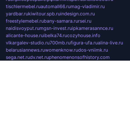
tischlermebel.ru
automall66.ru
mag-vladimir.ru
yardbar.ru
kiwitour.spb.ru
indesign.com.ru
freestylemebel.ru
bany-samara.ru
rsei.ru
naidisvoyput.ru
mgsn-invest.ru
ipkamerasannce.ru
alicante-house.ru
ibelka74.ru
cozyhouse.info
vlkargalev-studio.ru
700mb.ru
figura-ufa.ru
alina-live.ru
belarusiannews.ru
womenknow.ru
dos-vniimk.ru
sega.net.ru
dv.net.ru
phenomenonsofhistory.com
telesputnik.net.ru
wall.pp.ru
pylesosroidmi.ru
gtc-clan.ru
cligs.ru
bibikazap.ru
popova.org.ru
netwhistler.spb.ru
bellvil.ru
bonzon.ru
iss-vladik.ru
defiparis.net.ru
las-gryzas.ru
amku.ru
electednews.spb.ru
feather.org.ru
spar72.ru
tankiigri.ru
dominus.com.ru
ibtree.ru
sanykool.pp.ru
unixlib.org.ru
menatep.spb.ru
gartenterrassen.ru
printeka.ru
skvozilka.com.ru
parkovka-pub.ru
lovemobi.ru
art-ru.ru
emulatorz.com.ru
alucomp.com.ru
tatforum.com.ru
alternativa-profi.ru
dermakler.ru
artsurvey.ru
aredir.ru