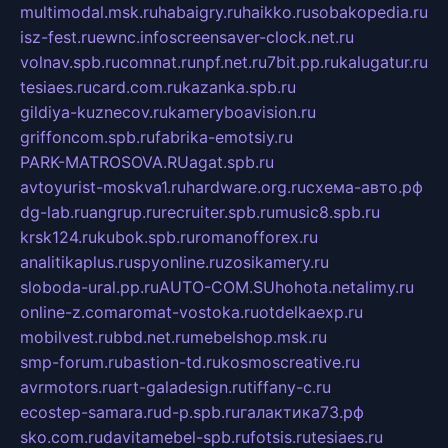
multimodal.msk.ru
habaigry.ru
haikko.ru
sobakopedia.ru
isz-fest.ru
ewnc.info
screensaver-clock.net.ru
volnav.spb.ru
comnat.ru
npf.net.ru
7bit.pp.ru
kalugatur.ru
tesiaes.ru
card.com.ru
kazanka.spb.ru
gildiya-kuznecov.ru
kameryboavision.ru
griffoncom.spb.ru
fabrika-emotsiy.ru
PARK-MATROSOVA.RU
agat.spb.ru
avtoyurist-moskva1.ru
hardware.org.ru
схема-авто.рф
dg-lab.ru
angrup.ru
recruiter.spb.ru
music8.spb.ru
krsk124.ru
kubok.spb.ru
romanofforex.ru
analitikaplus.ru
spyonline.ru
zosikamery.ru
sloboda-ural.pp.ru
AUTO-COM.SU
hohota.net
alimy.ru
online-z.com
aromat-vostoka.ru
otdelkaexp.ru
mobilvest.ru
bbd.net.ru
mebelshop.msk.ru
smp-forum.ru
bastion-td.ru
kosmoscreative.ru
avrmotors.ru
art-galadesign.ru
tiffany-c.ru
ecostep-samara.ru
d-p.spb.ru
галактика73.рф
sko.com.ru
davitamebel-spb.ru
fotsis.ru
tesiaes.ru