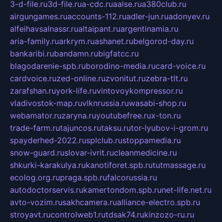
3-d-file.ru
3d-file.ru
a-cdc.ru
aalse.ru
a380club.ru
airgungames.ru
accounts-112.ru
adler-jun.ru
adonyev.ru
alfeihavsalnassr.ru
altaipant.ru
argentinamia.ru
aria-family.ru
arkrym.ru
ashanet.ru
belgorod-day.ru
bankaribi.ru
bandamn.ru
bigfatcc.ru
blagodarenie-spb.ru
borodino-media.ru
card-voice.ru
cardvoice.ru
zed-online.ru
zvonitut.ru
zebra-tlt.ru
zarafshan.ru
york-life.ru
vintovoykompressor.ru
vladivostok-map.ru
vlknrussia.ru
wasabi-shop.ru
webamator.ru
zaryna.ru
youtubefree.ru
x-ton.ru
trade-farm.ru
tajuncos.ru
taksu.ru
tor-lyubov-i-grom.ru
spayderhed-2022.ru
splclub.ru
stoppamedia.ru
snow-guard.ru
slovar-ivrit.ru
cleanmedicine.ru
shkurki-karakulya.ru
kanotiforet.spb.ru
tutmassage.ru
ecolog.org.ru
praga.spb.ru
falcorussia.ru
autodoctorservis.ru
kamertondom.spb.ru
net-life.net.ru
avto-vozim.ru
sakhcamera.ru
alliance-electro.spb.ru
stroyavt.ru
controlweb1.ru
tdsak74.ru
kinzozo-ru.ru