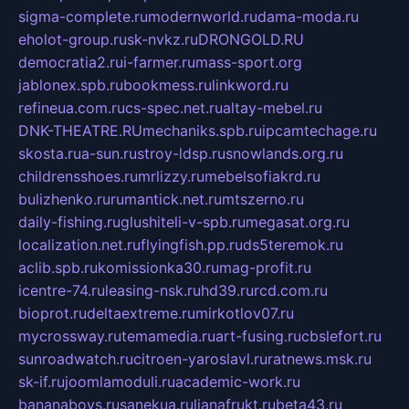
sigma-complete.ru
modernworld.ru
dama-moda.ru
eholot-group.ru
sk-nvkz.ru
DRONGOLD.RU
democratia2.ru
i-farmer.ru
mass-sport.org
jablonex.spb.ru
bookmess.ru
linkword.ru
refineua.com.ru
cs-spec.net.ru
altay-mebel.ru
DNK-THEATRE.RU
mechaniks.spb.ru
ipcamtechage.ru
skosta.ru
a-sun.ru
stroy-ldsp.ru
snowlands.org.ru
childrensshoes.ru
mrlizzy.ru
mebelsofiakrd.ru
bulizhenko.ru
rumantick.net.ru
mtszerno.ru
daily-fishing.ru
glushiteli-v-spb.ru
megasat.org.ru
localization.net.ru
flyingfish.pp.ru
ds5teremok.ru
aclib.spb.ru
komissionka30.ru
mag-profit.ru
icentre-74.ru
leasing-nsk.ru
hd39.ru
rcd.com.ru
bioprot.ru
deltaextreme.ru
mirkotlov07.ru
mycrossway.ru
temamedia.ru
art-fusing.ru
cbslefort.ru
sunroadwatch.ru
citroen-yaroslavl.ru
ratnews.msk.ru
sk-if.ru
joomlamoduli.ru
academic-work.ru
bananaboys.ru
sanekua.ru
lianafrukt.ru
beta43.ru