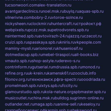
tucsonwoori.com
alex-translation.ru
avantgardeclinics.ru
noel.msk.ru
buylq.ru
aquas-spb.ru
vilnerivne.com
bobry-2.ru
vtoroe-solnce.ru
nickysheen.ru
clockmir.ru
huntercraft.ru
стройокт.рф
webpixels.ru
pczz.msk.su
petrodvorets.spb.ru
nsintermed.spb.ru
avtovirazh-24.ru
jazzq.ru
czecot.ru
cruizi.spb.ru
spasskaya.spb.ru
kniris.ru
vkpeople.com
maminy-mysli.ru
arionorel.ru
khuseniosif.ru
dotmediacup.spb.ru
mebel-tiraspol.ru
all-books.biz
vmauto.spb.ru
shop-astyle.ru
derevo-s.ru
contrinform.ru
gutserial.ru
mdrussia.spb.ru
monod.ru
refine.org.ru
uk-krein.ru
kamensk61.ru
zooclub.info
filonov.org.ru
технокамск.рф
ra-spectr.ru
ooodriada.ru
promelmash.spb.ru
ixtys.spb.ru
fccity.ru
glamourstudio.spb.ru
kola-nature.org
spbmaster.spb.ru
musicoutlet.ru
china.msk.ru
bulldog.su
grimm-online.ru
outlander.net.ru
maga.spb.ru
anime-sell.ru
keseloy.ru
газприборсервис.рф
karmin.spb.ru
shekswood.ru