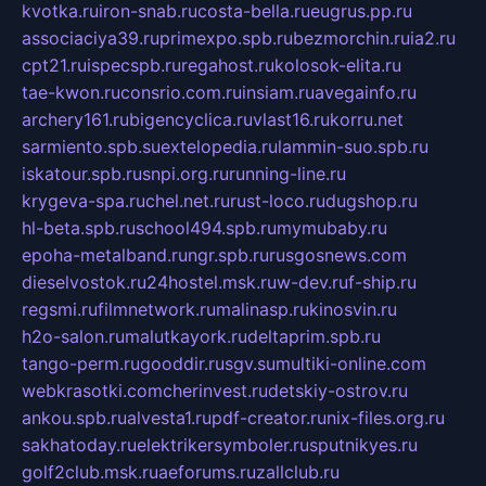
kvotka.ru
iron-snab.ru
costa-bella.ru
eugrus.pp.ru
associaciya39.ru
primexpo.spb.ru
bezmorchin.ru
ia2.ru
cpt21.ru
ispecspb.ru
regahost.ru
kolosok-elita.ru
tae-kwon.ru
consrio.com.ru
insiam.ru
avegainfo.ru
archery161.ru
bigencyclica.ru
vlast16.ru
korru.net
sarmiento.spb.su
extelopedia.ru
lammin-suo.spb.ru
iskatour.spb.ru
snpi.org.ru
running-line.ru
krygeva-spa.ru
chel.net.ru
rust-loco.ru
dugshop.ru
hl-beta.spb.ru
school494.spb.ru
mymubaby.ru
epoha-metalband.ru
ngr.spb.ru
rusgosnews.com
dieselvostok.ru
24hostel.msk.ru
w-dev.ru
f-ship.ru
regsmi.ru
filmnetwork.ru
malinasp.ru
kinosvin.ru
h2o-salon.ru
malutkayork.ru
deltaprim.spb.ru
tango-perm.ru
gooddir.ru
sgv.su
multiki-online.com
webkrasotki.com
cherinvest.ru
detskiy-ostrov.ru
ankou.spb.ru
alvesta1.ru
pdf-creator.ru
nix-files.org.ru
sakhatoday.ru
elektrikersymboler.ru
sputnikyes.ru
golf2club.msk.ru
aeforums.ru
zallclub.ru