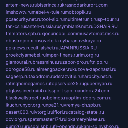
artem-news.ru
biserinca.ru
krasnodarkurort.com
imshowtv.ru
mebel-v-tule.ru
mobtopik.ru
pcsecurity.net.ru
tool-sib.ru
multimetrunit.ru
sp-tour.ru
fan-cs.ru
santeh-russia.ru
symbian9.net.ru
DSHAIR.RU
tmmotors.spb.ru
xjocuricopii.com
musavtomat.msk.ru
obustrojdom.ru
sovetcik.ru
ybaranovskaya.ru
ppknews.ru
cult-alshei.ru
JAPANRUSSIA.RU
proekciyamebel.ru
imper-finans.ru
rim.org.ru
glamourai.ru
brassminus.ru
zabor-pro.ru
ftn.pp.ru
dorogoe58.ru
laimengpacker.ru
kuzova-zapchasti.ru
sageerp.ru
taxodrom.ru
dsrazvitie.ru
hardcity.net.ru
ratinghomegames.ru
topservice25.ru
gubernyan.ru
gtglasslined.ru
ii4.ru
tssport.spb.ru
andorra24.com
blackwallstreet.ru
oboimos.ru
optim-doors.com.ru
ikuch.ru
nycr.org.ru
npa21.ru
vremya-ch.spb.ru
desert000.ru
ivtorgi.ru
ifiori.ru
catalog-statei.ru
dcv.org.ru
spetsmaster174.ru
ipkameryhiseeu.ru
dum26.ru
ruspol.spb.ru
fr-opendp.ru
kam-solnyshko.ru