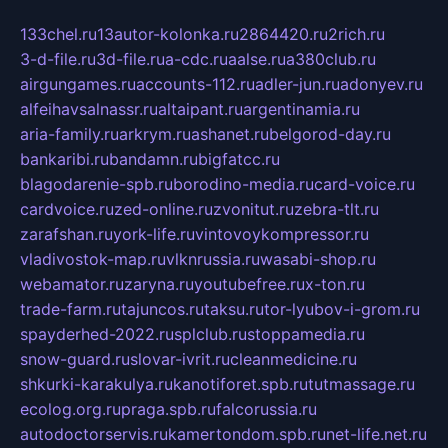
133chel.ru
13autor-kolonka.ru
2864420.ru
2rich.ru
3-d-file.ru
3d-file.ru
a-cdc.ru
aalse.ru
a380club.ru
airgungames.ru
accounts-112.ru
adler-jun.ru
adonyev.ru
alfeihavsalnassr.ru
altaipant.ru
argentinamia.ru
aria-family.ru
arkrym.ru
ashanet.ru
belgorod-day.ru
bankaribi.ru
bandamn.ru
bigfatcc.ru
blagodarenie-spb.ru
borodino-media.ru
card-voice.ru
cardvoice.ru
zed-online.ru
zvonitut.ru
zebra-tlt.ru
zarafshan.ru
york-life.ru
vintovoykompressor.ru
vladivostok-map.ru
vlknrussia.ru
wasabi-shop.ru
webamator.ru
zaryna.ru
youtubefree.ru
x-ton.ru
trade-farm.ru
tajuncos.ru
taksu.ru
tor-lyubov-i-grom.ru
spayderhed-2022.ru
splclub.ru
stoppamedia.ru
snow-guard.ru
slovar-ivrit.ru
cleanmedicine.ru
shkurki-karakulya.ru
kanotiforet.spb.ru
tutmassage.ru
ecolog.org.ru
praga.spb.ru
falcorussia.ru
autodoctorservis.ru
kamertondom.spb.ru
net-life.net.ru