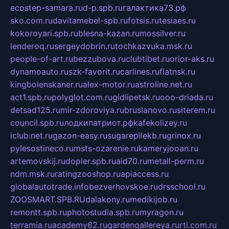
ecostep-samara.ru
d-p.spb.ru
галактика73.рф
sko.com.ru
davitamebel-spb.ru
fotsis.ru
tesiaes.ru
kokoroyari.spb.ru
blesna-kazan.ru
mossilver.ru
lenderoq.ru
sergeydobrin.ru
tochkazvuka.msk.ru
people-of-art.ru
bezzubova.ru
clubtibet.ru
orior-aks.ru
dynamoauto.ru
szk-favorit.ru
carlines.ru
flatnsk.ru
kingbolenskaner.ru
alex-motor.ru
astroline.net.ru
act1.spb.ru
polyglot.com.ru
gidlipetsk.ru
ooo-driada.ru
detsad125.ru
mir-zdoroviya.ru
bruslanovo.ru
siterem.ru
council.spb.ru
лодкипатриот.рф
kafekolizey.ru
iclub.net.ru
gazon-easy.ru
sugarepilekb.ru
grinox.ru
pylesostineco.ru
msts-ozarenie.ru
kameryjooan.ru
artemovskij.ru
dopler.spb.ru
aid70.ru
metall-perm.ru
ndm.msk.ru
ratingzooshop.ru
apiaccess.ru
globalautotrade.info
bezverhovskoe.ru
drsschool.ru
ZOOSMART.SPB.RU
dalakony.ru
medikijob.ru
remontt.spb.ru
photostudia.spb.ru
myragon.ru
terramia.ru
academy62.ru
gardengallereya.ru
rti.com.ru