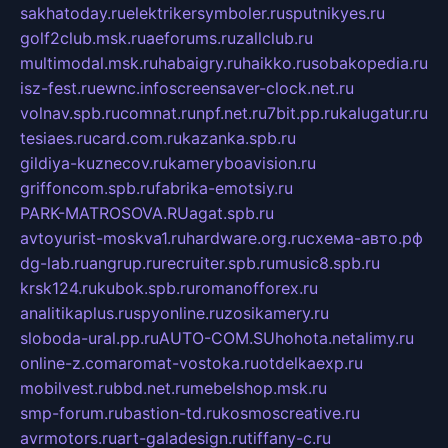
sakhatoday.ru
elektrikersymboler.ru
sputnikyes.ru
golf2club.msk.ru
aeforums.ru
zallclub.ru
multimodal.msk.ru
habaigry.ru
haikko.ru
sobakopedia.ru
isz-fest.ru
ewnc.info
screensaver-clock.net.ru
volnav.spb.ru
comnat.ru
npf.net.ru
7bit.pp.ru
kalugatur.ru
tesiaes.ru
card.com.ru
kazanka.spb.ru
gildiya-kuznecov.ru
kameryboavision.ru
griffoncom.spb.ru
fabrika-emotsiy.ru
PARK-MATROSOVA.RU
agat.spb.ru
avtoyurist-moskva1.ru
hardware.org.ru
схема-авто.рф
dg-lab.ru
angrup.ru
recruiter.spb.ru
music8.spb.ru
krsk124.ru
kubok.spb.ru
romanofforex.ru
analitikaplus.ru
spyonline.ru
zosikamery.ru
sloboda-ural.pp.ru
AUTO-COM.SU
hohota.net
alimy.ru
online-z.com
aromat-vostoka.ru
otdelkaexp.ru
mobilvest.ru
bbd.net.ru
mebelshop.msk.ru
smp-forum.ru
bastion-td.ru
kosmoscreative.ru
avrmotors.ru
art-galadesign.ru
tiffany-c.ru