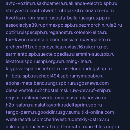
avto-vozim.ru
sakhcamera.ru
alliance-electro.spb.ru
stroyavt.ru
controlweb1.ru
tdsak74.ru
kinzozo-ru.ru
kvotka.ru
iron-snab.ru
costa-bella.ru
eugrus.pp.ru
associaciya39.ru
primexpo.spb.ru
bezmorchin.ru
ia2.ru
cpt21.ru
ispecspb.ru
regahost.ru
kolosok-elita.ru
tae-kwon.ru
consrio.com.ru
insiam.ru
avegainfo.ru
archery161.ru
bigencyclica.ru
vlast16.ru
korru.net
sarmiento.spb.su
extelopedia.ru
lammin-suo.spb.ru
iskatour.spb.ru
snpi.org.ru
running-line.ru
krygeva-spa.ru
chel.net.ru
rust-loco.ru
dugshop.ru
hl-beta.spb.ru
school494.spb.ru
mymubaby.ru
epoha-metalband.ru
ngr.spb.ru
rusgosnews.com
dieselvostok.ru
24hostel.msk.ru
w-dev.ru
f-ship.ru
regsmi.ru
filmnetwork.ru
malinasp.ru
kinosvin.ru
h2o-salon.ru
malutkayork.ru
deltaprim.spb.ru
tango-perm.ru
gooddir.ru
sgv.su
multiki-online.com
webkrasotki.com
cherinvest.ru
detskiy-ostrov.ru
ankou.spb.ru
alvesta1.ru
pdf-creator.ru
nix-files.org.ru