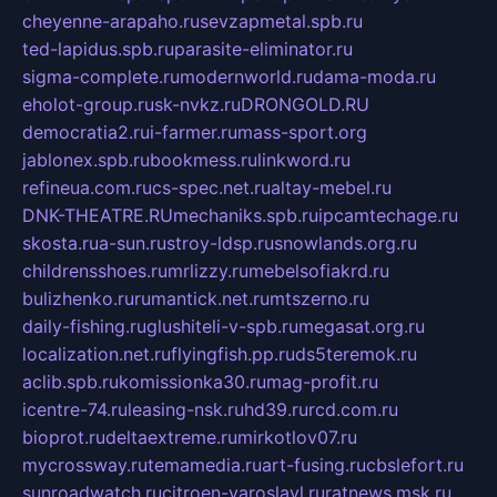
cheyenne-arapaho.ru
sevzapmetal.spb.ru
ted-lapidus.spb.ru
parasite-eliminator.ru
sigma-complete.ru
modernworld.ru
dama-moda.ru
eholot-group.ru
sk-nvkz.ru
DRONGOLD.RU
democratia2.ru
i-farmer.ru
mass-sport.org
jablonex.spb.ru
bookmess.ru
linkword.ru
refineua.com.ru
cs-spec.net.ru
altay-mebel.ru
DNK-THEATRE.RU
mechaniks.spb.ru
ipcamtechage.ru
skosta.ru
a-sun.ru
stroy-ldsp.ru
snowlands.org.ru
childrensshoes.ru
mrlizzy.ru
mebelsofiakrd.ru
bulizhenko.ru
rumantick.net.ru
mtszerno.ru
daily-fishing.ru
glushiteli-v-spb.ru
megasat.org.ru
localization.net.ru
flyingfish.pp.ru
ds5teremok.ru
aclib.spb.ru
komissionka30.ru
mag-profit.ru
icentre-74.ru
leasing-nsk.ru
hd39.ru
rcd.com.ru
bioprot.ru
deltaextreme.ru
mirkotlov07.ru
mycrossway.ru
temamedia.ru
art-fusing.ru
cbslefort.ru
sunroadwatch.ru
citroen-yaroslavl.ru
ratnews.msk.ru