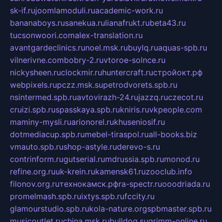
sk-if.ru
joomlamoduli.ru
academic-work.ru
bananaboys.ru
sanekua.ru
lianafrukt.ru
beta43.ru
tucsonwoori.com
alex-translation.ru
avantgardeclinics.ru
noel.msk.ru
buylq.ru
aquas-spb.ru
vilnerivne.com
bobry-2.ru
vtoroe-solnce.ru
nickysheen.ru
clockmir.ru
huntercraft.ru
стройокт.рф
webpixels.ru
pczz.msk.su
petrodvorets.spb.ru
nsintermed.spb.ru
avtovirazh-24.ru
jazzq.ru
czecot.ru
cruizi.spb.ru
spasskaya.spb.ru
kniris.ru
vkpeople.com
maminy-mysli.ru
arionorel.ru
khuseniosif.ru
dotmediacup.spb.ru
mebel-tiraspol.ru
all-books.biz
vmauto.spb.ru
shop-astyle.ru
derevo-s.ru
contrinform.ru
gutserial.ru
mdrussia.spb.ru
monod.ru
refine.org.ru
uk-krein.ru
kamensk61.ru
zooclub.info
filonov.org.ru
технокамск.рф
ra-spectr.ru
ooodriada.ru
promelmash.spb.ru
ixtys.spb.ru
fccity.ru
glamourstudio.spb.ru
kola-nature.org
spbmaster.spb.ru
musicoutlet.ru
china.msk.ru
bulldog.su
grimm-online.ru