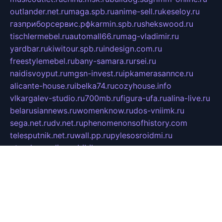
outlander.net.ru
maga.spb.ru
anime-sell.ru
keseloy.ru
газприборсервис.рф
karmin.spb.ru
shekswood.ru
tischlermebel.ru
automall66.ru
mag-vladimir.ru
yardbar.ru
kiwitour.spb.ru
indesign.com.ru
freestylemebel.ru
bany-samara.ru
rsei.ru
naidisvoyput.ru
mgsn-invest.ru
ipkamerasannce.ru
alicante-house.ru
ibelka74.ru
cozyhouse.info
vlkargalev-studio.ru
700mb.ru
figura-ufa.ru
alina-live.ru
belarusiannews.ru
womenknow.ru
dos-vniimk.ru
sega.net.ru
dv.net.ru
phenomenonsofhistory.com
telesputnik.net.ru
wall.pp.ru
pylesosroidmi.ru
gtc-clan.ru
cligs.ru
bibikazap.ru
popova.org.ru
netwhistler.spb.ru
bellvil.ru
bonzon.ru
iss-vladik.ru
defiparis.net.ru
las-gryzas.ru
amku.ru
electednews.spb.ru
feather.org.ru
spar72.ru
tankiigri.ru
dominus.com.ru
ibtree.ru
sanykool.pp.ru
unixlib.org.ru
menatep.spb.ru
gartenterrassen.ru
printeka.ru
skvozilka.com.ru
parkovka-pub.ru
lovemobi.ru
art-ru.ru