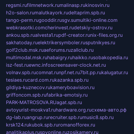
regsmi.ru
filmnetwork.ru
malinasp.ru
kinosvin.ru
h2o-salon.ru
malutkayork.ru
deltaprim.spb.ru
tango-perm.ru
gooddir.ru
sgv.su
multiki-online.com
webkrasotki.com
cherinvest.ru
detskiy-ostrov.ru
ankou.spb.ru
alvesta1.ru
pdf-creator.ru
nix-files.org.ru
sakhatoday.ru
elektrikersymboler.ru
sputnikyes.ru
golf2club.msk.ru
aeforums.ru
zallclub.ru
multimodal.msk.ru
habaigry.ru
haikko.ru
sobakopedia.ru
isz-fest.ru
ewnc.info
screensaver-clock.net.ru
volnav.spb.ru
comnat.ru
npf.net.ru
7bit.pp.ru
kalugatur.ru
tesiaes.ru
card.com.ru
kazanka.spb.ru
gildiya-kuznecov.ru
kameryboavision.ru
griffoncom.spb.ru
fabrika-emotsiy.ru
PARK-MATROSOVA.RU
agat.spb.ru
avtoyurist-moskva1.ru
hardware.org.ru
схема-авто.рф
dg-lab.ru
angrup.ru
recruiter.spb.ru
music8.spb.ru
krsk124.ru
kubok.spb.ru
romanofforex.ru
analitikaplus.ru
spyonline.ru
zosikamery.ru