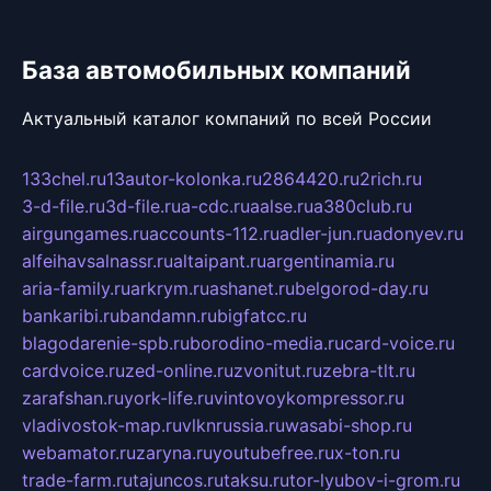
База автомобильных компаний
Актуальный каталог компаний по всей России
133chel.ru
13autor-kolonka.ru
2864420.ru
2rich.ru
3-d-file.ru
3d-file.ru
a-cdc.ru
aalse.ru
a380club.ru
airgungames.ru
accounts-112.ru
adler-jun.ru
adonyev.ru
alfeihavsalnassr.ru
altaipant.ru
argentinamia.ru
aria-family.ru
arkrym.ru
ashanet.ru
belgorod-day.ru
bankaribi.ru
bandamn.ru
bigfatcc.ru
blagodarenie-spb.ru
borodino-media.ru
card-voice.ru
cardvoice.ru
zed-online.ru
zvonitut.ru
zebra-tlt.ru
zarafshan.ru
york-life.ru
vintovoykompressor.ru
vladivostok-map.ru
vlknrussia.ru
wasabi-shop.ru
webamator.ru
zaryna.ru
youtubefree.ru
x-ton.ru
trade-farm.ru
tajuncos.ru
taksu.ru
tor-lyubov-i-grom.ru