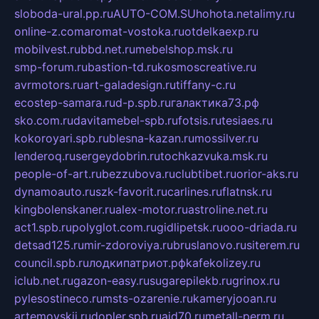
sloboda-ural.pp.ru
AUTO-COM.SU
hohota.net
alimy.ru
online-z.com
aromat-vostoka.ru
otdelkaexp.ru
mobilvest.ru
bbd.net.ru
mebelshop.msk.ru
smp-forum.ru
bastion-td.ru
kosmoscreative.ru
avrmotors.ru
art-galadesign.ru
tiffany-c.ru
ecostep-samara.ru
d-p.spb.ru
галактика73.рф
sko.com.ru
davitamebel-spb.ru
fotsis.ru
tesiaes.ru
kokoroyari.spb.ru
blesna-kazan.ru
mossilver.ru
lenderoq.ru
sergeydobrin.ru
tochkazvuka.msk.ru
people-of-art.ru
bezzubova.ru
clubtibet.ru
orior-aks.ru
dynamoauto.ru
szk-favorit.ru
carlines.ru
flatnsk.ru
kingbolenskaner.ru
alex-motor.ru
astroline.net.ru
act1.spb.ru
polyglot.com.ru
gidlipetsk.ru
ooo-driada.ru
detsad125.ru
mir-zdoroviya.ru
bruslanovo.ru
siterem.ru
council.spb.ru
лодкипатриот.рф
kafekolizey.ru
iclub.net.ru
gazon-easy.ru
sugarepilekb.ru
grinox.ru
pylesostineco.ru
msts-ozarenie.ru
kameryjooan.ru
artemovskij.ru
dopler.spb.ru
aid70.ru
metall-perm.ru