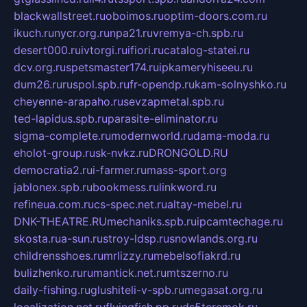
blackwallstreet.ru
oboimos.ru
optim-doors.com.ru
ikuch.ru
nycr.org.ru
npa21.ru
vremya-ch.spb.ru
desert000.ru
ivtorgi.ru
ifiori.ru
catalog-statei.ru
dcv.org.ru
spetsmaster174.ru
ipkameryhiseeu.ru
dum26.ru
ruspol.spb.ru
fr-opendp.ru
kam-solnyshko.ru
cheyenne-arapaho.ru
sevzapmetal.spb.ru
ted-lapidus.spb.ru
parasite-eliminator.ru
sigma-complete.ru
modernworld.ru
dama-moda.ru
eholot-group.ru
sk-nvkz.ru
DRONGOLD.RU
democratia2.ru
i-farmer.ru
mass-sport.org
jablonex.spb.ru
bookmess.ru
linkword.ru
refineua.com.ru
cs-spec.net.ru
altay-mebel.ru
DNK-THEATRE.RU
mechaniks.spb.ru
ipcamtechage.ru
skosta.ru
a-sun.ru
stroy-ldsp.ru
snowlands.org.ru
childrensshoes.ru
mrlizzy.ru
mebelsofiakrd.ru
bulizhenko.ru
rumantick.net.ru
mtszerno.ru
daily-fishing.ru
glushiteli-v-spb.ru
megasat.org.ru