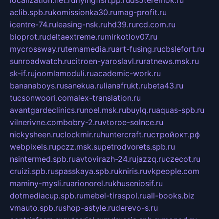
localization.net.ru
flyingfish.pp.ru
ds5teremok.ru
aclib.spb.ru
komissionka30.ru
mag-profit.ru
icentre-74.ru
leasing-nsk.ru
hd39.ru
rcd.com.ru
bioprot.ru
deltaextreme.ru
mirkotlov07.ru
mycrossway.ru
temamedia.ru
art-fusing.ru
cbslefort.ru
sunroadwatch.ru
citroen-yaroslavl.ru
ratnews.msk.ru
sk-if.ru
joomlamoduli.ru
academic-work.ru
bananaboys.ru
sanekua.ru
lianafrukt.ru
beta43.ru
tucsonwoori.com
alex-translation.ru
avantgardeclinics.ru
noel.msk.ru
buylq.ru
aquas-spb.ru
vilnerivne.com
bobry-2.ru
vtoroe-solnce.ru
nickysheen.ru
clockmir.ru
huntercraft.ru
стройокт.рф
webpixels.ru
pczz.msk.su
petrodvorets.spb.ru
nsintermed.spb.ru
avtovirazh-24.ru
jazzq.ru
czecot.ru
cruizi.spb.ru
spasskaya.spb.ru
kniris.ru
vkpeople.com
maminy-mysli.ru
arionorel.ru
khuseniosif.ru
dotmediacup.spb.ru
mebel-tiraspol.ru
all-books.biz
vmauto.spb.ru
shop-astyle.ru
derevo-s.ru