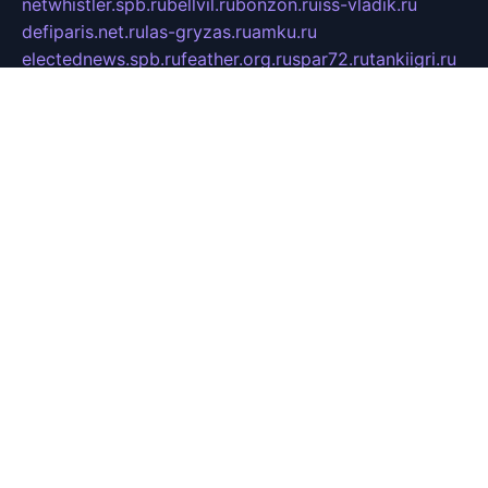
netwhistler.spb.ru
bellvil.ru
bonzon.ru
iss-vladik.ru
defiparis.net.ru
las-gryzas.ru
amku.ru
electednews.spb.ru
feather.org.ru
spar72.ru
tankiigri.ru
dominus.com.ru
ibtree.ru
sanykool.pp.ru
unixlib.org.ru
menatep.spb.ru
gartenterrassen.ru
printeka.ru
skvozilka.com.ru
parkovka-pub.ru
lovemobi.ru
art-ru.ru
emulatorz.com.ru
alucomp.com.ru
tatforum.com.ru
alternativa-profi.ru
dermakler.ru
artsurvey.ru
aredir.ru
khimspas.ru
centr-maxi.ru
2018r.ru
bort-stomer-defort.ru
professional2.ru
gibsons.ru
artselena.ru
art-pilot.ru
ingredient.spb.ru
npfpolimer.spb.ru
argentum.spb.ru
hom-edu.ru
af-num.ru
cashadvanceamericasev.org
trexp.spb.ru
apteka-gerzena.ru
vasilyevka.msk.ru
personalloanrgx.org
tishanskiysdk.ru
atma-volga.ru
yoga-media.ru
asmirnov.ru
betonvodincovo.ru
panonature.spb.ru
altai-team.ru
svobodatort.ru
taxi-rating.ru
icats24.ru
galeksy.ru
fixdream.ru