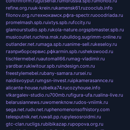
contrinform.ru
gutserial.ru
mdrussia.spb.ru
monod.ru
refine.org.ru
uk-krein.ru
kamensk61.ru
zooclub.info
filonov.org.ru
технокамск.рф
ra-spectr.ru
ooodriada.ru
promelmash.spb.ru
ixtys.spb.ru
fccity.ru
glamourstudio.spb.ru
kola-nature.org
spbmaster.spb.ru
musicoutlet.ru
china.msk.ru
bulldog.su
grimm-online.ru
outlander.net.ru
maga.spb.ru
anime-sell.ru
keseloy.ru
газприборсервис.рф
karmin.spb.ru
shekswood.ru
tischlermebel.ru
automall66.ru
mag-vladimir.ru
yardbar.ru
kiwitour.spb.ru
indesign.com.ru
freestylemebel.ru
bany-samara.ru
rsei.ru
naidisvoyput.ru
mgsn-invest.ru
ipkamerasannce.ru
alicante-house.ru
ibelka74.ru
cozyhouse.info
vlkargalev-studio.ru
700mb.ru
figura-ufa.ru
alina-live.ru
belarusiannews.ru
womenknow.ru
dos-vniimk.ru
sega.net.ru
dv.net.ru
phenomenonsofhistory.com
telesputnik.net.ru
wall.pp.ru
pylesosroidmi.ru
gtc-clan.ru
cligs.ru
bibikazap.ru
popova.org.ru