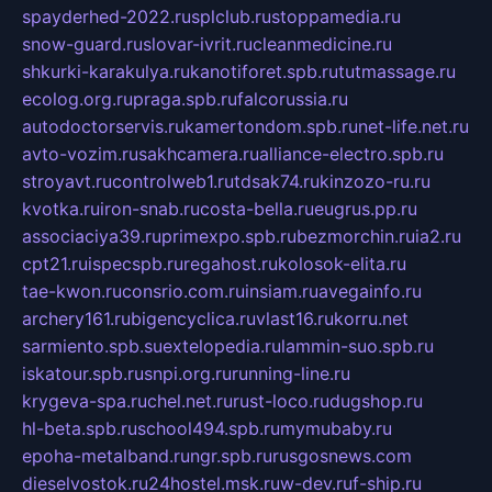
spayderhed-2022.ru
splclub.ru
stoppamedia.ru
snow-guard.ru
slovar-ivrit.ru
cleanmedicine.ru
shkurki-karakulya.ru
kanotiforet.spb.ru
tutmassage.ru
ecolog.org.ru
praga.spb.ru
falcorussia.ru
autodoctorservis.ru
kamertondom.spb.ru
net-life.net.ru
avto-vozim.ru
sakhcamera.ru
alliance-electro.spb.ru
stroyavt.ru
controlweb1.ru
tdsak74.ru
kinzozo-ru.ru
kvotka.ru
iron-snab.ru
costa-bella.ru
eugrus.pp.ru
associaciya39.ru
primexpo.spb.ru
bezmorchin.ru
ia2.ru
cpt21.ru
ispecspb.ru
regahost.ru
kolosok-elita.ru
tae-kwon.ru
consrio.com.ru
insiam.ru
avegainfo.ru
archery161.ru
bigencyclica.ru
vlast16.ru
korru.net
sarmiento.spb.su
extelopedia.ru
lammin-suo.spb.ru
iskatour.spb.ru
snpi.org.ru
running-line.ru
krygeva-spa.ru
chel.net.ru
rust-loco.ru
dugshop.ru
hl-beta.spb.ru
school494.spb.ru
mymubaby.ru
epoha-metalband.ru
ngr.spb.ru
rusgosnews.com
dieselvostok.ru
24hostel.msk.ru
w-dev.ru
f-ship.ru