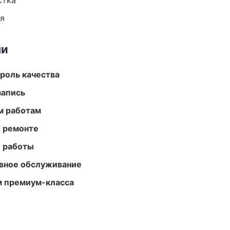
стка
ия
ми
роль качества
запись
м работам
и ремонте
е работы
вное обслуживание
м премиум-класса