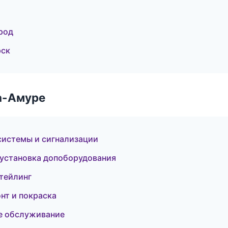
род
рск
а-Амуре
 системы и сигнализации
установка допоборудования
етейлинг
нт и покраска
ое обслуживание