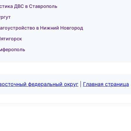
остика ДВС в Ставрополь
ургут
лагоустройство в Нижний Новгород
 Пятигорск
имферополь
евосточный федеральный округ
|
Главная страница