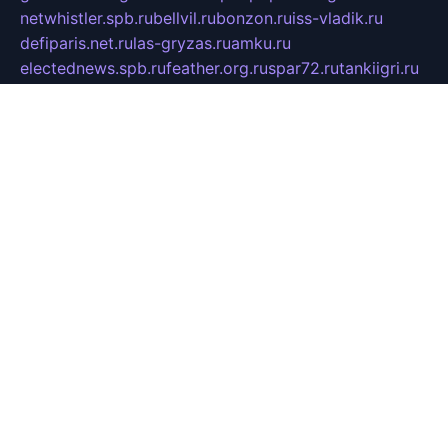
netwhistler.spb.ru
bellvil.ru
bonzon.ru
iss-vladik.ru
defiparis.net.ru
las-gryzas.ru
amku.ru
electednews.spb.ru
feather.org.ru
spar72.ru
tankiigri.ru
dominus.com.ru
ibtree.ru
sanykool.pp.ru
unixlib.org.ru
menatep.spb.ru
gartenterrassen.ru
printeka.ru
skvozilka.com.ru
parkovka-pub.ru
lovemobi.ru
art-ru.ru
emulatorz.com.ru
alucomp.com.ru
tatforum.com.ru
alternativa-profi.ru
dermakler.ru
artsurvey.ru
aredir.ru
khimspas.ru
centr-maxi.ru
2018r.ru
bort-stomer-defort.ru
professional2.ru
gibsons.ru
artselena.ru
art-pilot.ru
ingredient.spb.ru
npfpolimer.spb.ru
argentum.spb.ru
hom-edu.ru
af-num.ru
cashadvanceamericasev.org
trexp.spb.ru
apteka-gerzena.ru
vasilyevka.msk.ru
personalloanrgx.org
tishanskiysdk.ru
atma-volga.ru
yoga-media.ru
asmirnov.ru
betonvodincovo.ru
panonature.spb.ru
altai-team.ru
svobodatort.ru
taxi-rating.ru
icats24.ru
galeksy.ru
fixdream.ru