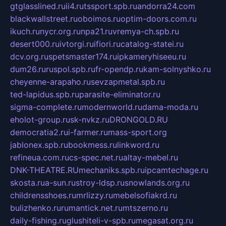
gtglasslined.ru
ii4.ru
tssport.spb.ru
andorra24.com
blackwallstreet.ru
oboimos.ru
optim-doors.com.ru
ikuch.ru
nycr.org.ru
npa21.ru
vremya-ch.spb.ru
desert000.ru
ivtorgi.ru
ifiori.ru
catalog-statei.ru
dcv.org.ru
spetsmaster174.ru
ipkameryhiseeu.ru
dum26.ru
ruspol.spb.ru
fr-opendp.ru
kam-solnyshko.ru
cheyenne-arapaho.ru
sevzapmetal.spb.ru
ted-lapidus.spb.ru
parasite-eliminator.ru
sigma-complete.ru
modernworld.ru
dama-moda.ru
eholot-group.ru
sk-nvkz.ru
DRONGOLD.RU
democratia2.ru
i-farmer.ru
mass-sport.org
jablonex.spb.ru
bookmess.ru
linkword.ru
refineua.com.ru
cs-spec.net.ru
altay-mebel.ru
DNK-THEATRE.RU
mechaniks.spb.ru
ipcamtechage.ru
skosta.ru
a-sun.ru
stroy-ldsp.ru
snowlands.org.ru
childrensshoes.ru
mrlizzy.ru
mebelsofiakrd.ru
bulizhenko.ru
rumantick.net.ru
mtszerno.ru
daily-fishing.ru
glushiteli-v-spb.ru
megasat.org.ru