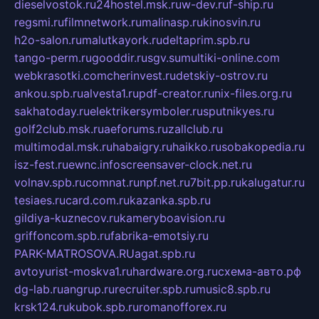
dieselvostok.ru
24hostel.msk.ru
w-dev.ru
f-ship.ru
regsmi.ru
filmnetwork.ru
malinasp.ru
kinosvin.ru
h2o-salon.ru
malutkayork.ru
deltaprim.spb.ru
tango-perm.ru
gooddir.ru
sgv.su
multiki-online.com
webkrasotki.com
cherinvest.ru
detskiy-ostrov.ru
ankou.spb.ru
alvesta1.ru
pdf-creator.ru
nix-files.org.ru
sakhatoday.ru
elektrikersymboler.ru
sputnikyes.ru
golf2club.msk.ru
aeforums.ru
zallclub.ru
multimodal.msk.ru
habaigry.ru
haikko.ru
sobakopedia.ru
isz-fest.ru
ewnc.info
screensaver-clock.net.ru
volnav.spb.ru
comnat.ru
npf.net.ru
7bit.pp.ru
kalugatur.ru
tesiaes.ru
card.com.ru
kazanka.spb.ru
gildiya-kuznecov.ru
kameryboavision.ru
griffoncom.spb.ru
fabrika-emotsiy.ru
PARK-MATROSOVA.RU
agat.spb.ru
avtoyurist-moskva1.ru
hardware.org.ru
схема-авто.рф
dg-lab.ru
angrup.ru
recruiter.spb.ru
music8.spb.ru
krsk124.ru
kubok.spb.ru
romanofforex.ru