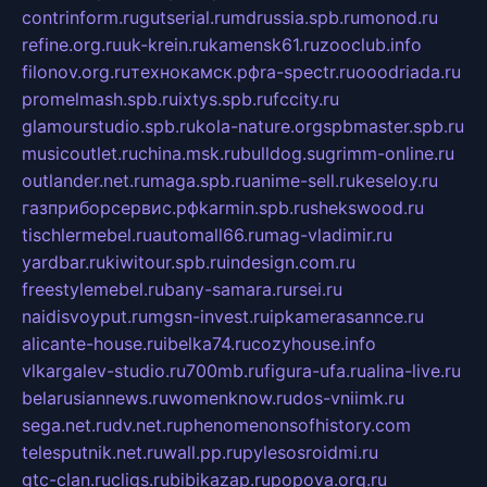
contrinform.ru
gutserial.ru
mdrussia.spb.ru
monod.ru
refine.org.ru
uk-krein.ru
kamensk61.ru
zooclub.info
filonov.org.ru
технокамск.рф
ra-spectr.ru
ooodriada.ru
promelmash.spb.ru
ixtys.spb.ru
fccity.ru
glamourstudio.spb.ru
kola-nature.org
spbmaster.spb.ru
musicoutlet.ru
china.msk.ru
bulldog.su
grimm-online.ru
outlander.net.ru
maga.spb.ru
anime-sell.ru
keseloy.ru
газприборсервис.рф
karmin.spb.ru
shekswood.ru
tischlermebel.ru
automall66.ru
mag-vladimir.ru
yardbar.ru
kiwitour.spb.ru
indesign.com.ru
freestylemebel.ru
bany-samara.ru
rsei.ru
naidisvoyput.ru
mgsn-invest.ru
ipkamerasannce.ru
alicante-house.ru
ibelka74.ru
cozyhouse.info
vlkargalev-studio.ru
700mb.ru
figura-ufa.ru
alina-live.ru
belarusiannews.ru
womenknow.ru
dos-vniimk.ru
sega.net.ru
dv.net.ru
phenomenonsofhistory.com
telesputnik.net.ru
wall.pp.ru
pylesosroidmi.ru
gtc-clan.ru
cligs.ru
bibikazap.ru
popova.org.ru