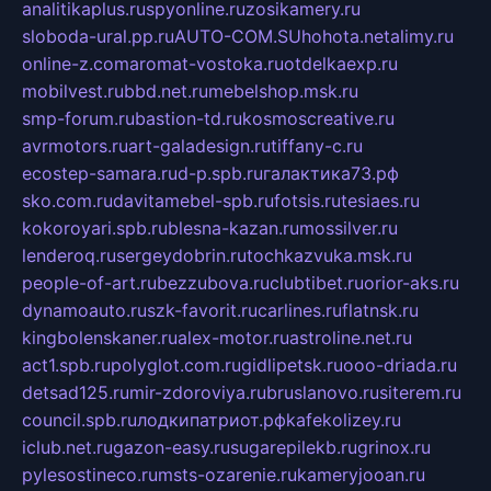
analitikaplus.ru
spyonline.ru
zosikamery.ru
sloboda-ural.pp.ru
AUTO-COM.SU
hohota.net
alimy.ru
online-z.com
aromat-vostoka.ru
otdelkaexp.ru
mobilvest.ru
bbd.net.ru
mebelshop.msk.ru
smp-forum.ru
bastion-td.ru
kosmoscreative.ru
avrmotors.ru
art-galadesign.ru
tiffany-c.ru
ecostep-samara.ru
d-p.spb.ru
галактика73.рф
sko.com.ru
davitamebel-spb.ru
fotsis.ru
tesiaes.ru
kokoroyari.spb.ru
blesna-kazan.ru
mossilver.ru
lenderoq.ru
sergeydobrin.ru
tochkazvuka.msk.ru
people-of-art.ru
bezzubova.ru
clubtibet.ru
orior-aks.ru
dynamoauto.ru
szk-favorit.ru
carlines.ru
flatnsk.ru
kingbolenskaner.ru
alex-motor.ru
astroline.net.ru
act1.spb.ru
polyglot.com.ru
gidlipetsk.ru
ooo-driada.ru
detsad125.ru
mir-zdoroviya.ru
bruslanovo.ru
siterem.ru
council.spb.ru
лодкипатриот.рф
kafekolizey.ru
iclub.net.ru
gazon-easy.ru
sugarepilekb.ru
grinox.ru
pylesostineco.ru
msts-ozarenie.ru
kameryjooan.ru