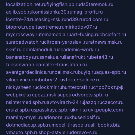
localization.net.ru
flyingfish.pp.ru
ds5teremok.ru
aclib.spb.ru
komissionka30.ru
mag-profit.ru
icentre-74.ru
leasing-nsk.ru
hd39.ru
rcd.com.ru
bioprot.ru
deltaextreme.ru
mirkotlov07.ru
mycrossway.ru
temamedia.ru
art-fusing.ru
cbslefort.ru
sunroadwatch.ru
citroen-yaroslavl.ru
ratnews.msk.ru
sk-if.ru
joomlamoduli.ru
academic-work.ru
bananaboys.ru
sanekua.ru
lianafrukt.ru
beta43.ru
tucsonwoori.com
alex-translation.ru
avantgardeclinics.ru
noel.msk.ru
buylq.ru
aquas-spb.ru
vilnerivne.com
bobry-2.ru
vtoroe-solnce.ru
nickysheen.ru
clockmir.ru
huntercraft.ru
стройокт.рф
webpixels.ru
pczz.msk.su
petrodvorets.spb.ru
nsintermed.spb.ru
avtovirazh-24.ru
jazzq.ru
czecot.ru
cruizi.spb.ru
spasskaya.spb.ru
kniris.ru
vkpeople.com
maminy-mysli.ru
arionorel.ru
khuseniosif.ru
dotmediacup.spb.ru
mebel-tiraspol.ru
all-books.biz
vmauto.spb.ru
shop-astyle.ru
derevo-s.ru