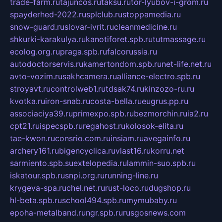
trade-farm.ru
tajuncos.ru
taksu.ru
tor-lyubov-i-grom.ru
spayderhed-2022.ru
splclub.ru
stoppamedia.ru
snow-guard.ru
slovar-ivrit.ru
cleanmedicine.ru
shkurki-karakulya.ru
kanotiforet.spb.ru
tutmassage.ru
ecolog.org.ru
praga.spb.ru
falcorussia.ru
autodoctorservis.ru
kamertondom.spb.ru
net-life.net.ru
avto-vozim.ru
sakhcamera.ru
alliance-electro.spb.ru
stroyavt.ru
controlweb1.ru
tdsak74.ru
kinzozo-ru.ru
kvotka.ru
iron-snab.ru
costa-bella.ru
eugrus.pp.ru
associaciya39.ru
primexpo.spb.ru
bezmorchin.ru
ia2.ru
cpt21.ru
ispecspb.ru
regahost.ru
kolosok-elita.ru
tae-kwon.ru
consrio.com.ru
insiam.ru
avegainfo.ru
archery161.ru
bigencyclica.ru
vlast16.ru
korru.net
sarmiento.spb.su
extelopedia.ru
lammin-suo.spb.ru
iskatour.spb.ru
snpi.org.ru
running-line.ru
krygeva-spa.ru
chel.net.ru
rust-loco.ru
dugshop.ru
hl-beta.spb.ru
school494.spb.ru
mymubaby.ru
epoha-metalband.ru
ngr.spb.ru
rusgosnews.com