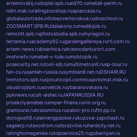
artemovskij.ru
dopler.spb.ru
aid70.ru
metall-perm.ru
ndm.msk.ru
ratingzooshop.ru
apiaccess.ru
globalautotrade.info
bezverhovskoe.ru
drsschool.ru
ZOOSMART.SPB.RU
dalakony.ru
medikijob.ru
remontt.spb.ru
photostudia.spb.ru
myragon.ru
terramia.ru
academy62.ru
gardengallereya.ru
rti.com.ru
artem-news.ru
biserinca.ru
krasnodarkurort.com
imshowtv.ru
mebel-v-tule.ru
mobtopik.ru
pcsecurity.net.ru
tool-sib.ru
multimetrunit.ru
sp-tour.ru
fan-cs.ru
santeh-russia.ru
symbian9.net.ru
DSHAIR.RU
tmmotors.spb.ru
xjocuricopii.com
musavtomat.msk.ru
obustrojdom.ru
sovetcik.ru
ybaranovskaya.ru
ppknews.ru
cult-alshei.ru
JAPANRUSSIA.RU
proekciyamebel.ru
imper-finans.ru
rim.org.ru
glamourai.ru
brassminus.ru
zabor-pro.ru
ftn.pp.ru
dorogoe58.ru
laimengpacker.ru
kuzova-zapchasti.ru
sageerp.ru
taxodrom.ru
dsrazvitie.ru
hardcity.net.ru
ratinghomegames.ru
topservice25.ru
gubernyan.ru