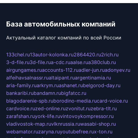
База автомобильных компаний
Актуальный каталог компаний по всей России
133chel.ru
13autor-kolonka.ru
2864420.ru
2rich.ru
3-d-file.ru
3d-file.ru
a-cdc.ru
aalse.ru
a380club.ru
airgungames.ru
accounts-112.ru
adler-jun.ru
adonyev.ru
alfeihavsalnassr.ru
altaipant.ru
argentinamia.ru
aria-family.ru
arkrym.ru
ashanet.ru
belgorod-day.ru
bankaribi.ru
bandamn.ru
bigfatcc.ru
blagodarenie-spb.ru
borodino-media.ru
card-voice.ru
cardvoice.ru
zed-online.ru
zvonitut.ru
zebra-tlt.ru
zarafshan.ru
york-life.ru
vintovoykompressor.ru
vladivostok-map.ru
vlknrussia.ru
wasabi-shop.ru
webamator.ru
zaryna.ru
youtubefree.ru
x-ton.ru