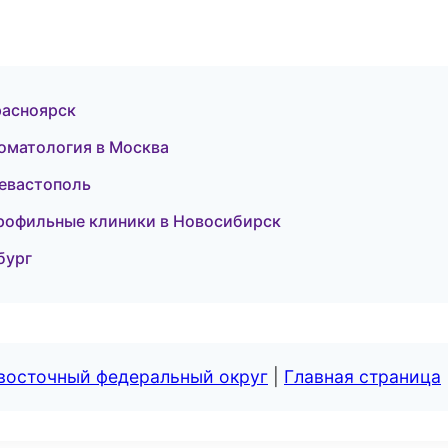
Красноярск
томатология в Москва
Севастополь
профильные клиники в Новосибирск
бург
евосточный федеральный округ
|
Главная страница