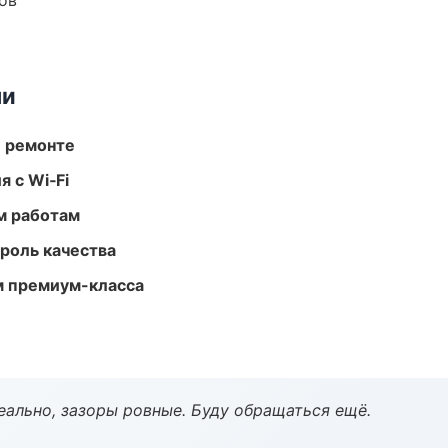
ов
ми
и ремонте
 с Wi‑Fi
м работам
роль качества
м премиум-класса
еально, зазоры ровные. Буду обращаться ещё.