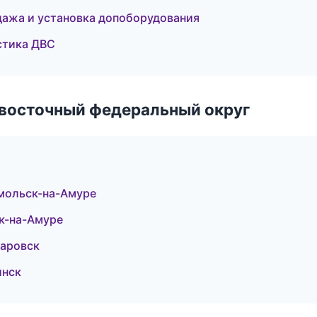
дажа и установка допоборудования
стика ДВС
евосточный федеральный округ
мольск-на-Амуре
к-на-Амуре
баровск
инск