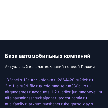
База автомобильных компаний
Актуальный каталог компаний по всей России
133chel.ru
13autor-kolonka.ru
2864420.ru
2rich.ru
3-d-file.ru
3d-file.ru
a-cdc.ru
aalse.ru
a380club.ru
airgungames.ru
accounts-112.ru
adler-jun.ru
adonyev.ru
alfeihavsalnassr.ru
altaipant.ru
argentinamia.ru
aria-family.ru
arkrym.ru
ashanet.ru
belgorod-day.ru