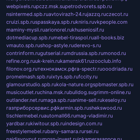
webpixels.ru
pczz.msk.su
petrodvorets.spb.ru
nsintermed.spb.ru
avtovirazh-24.ru
jazzq.ru
czecot.ru
cruizi.spb.ru
spasskaya.spb.ru
kniris.ru
vkpeople.com
maminy-mysli.ru
arionorel.ru
khuseniosif.ru
dotmediacup.spb.ru
mebel-tiraspol.ru
all-books.biz
vmauto.spb.ru
shop-astyle.ru
derevo-s.ru
contrinform.ru
gutserial.ru
mdrussia.spb.ru
monod.ru
refine.org.ru
uk-krein.ru
kamensk61.ru
zooclub.info
filonov.org.ru
технокамск.рф
ra-spectr.ru
ooodriada.ru
promelmash.spb.ru
ixtys.spb.ru
fccity.ru
glamourstudio.spb.ru
kola-nature.org
spbmaster.spb.ru
musicoutlet.ru
china.msk.ru
bulldog.su
grimm-online.ru
outlander.net.ru
maga.spb.ru
anime-sell.ru
keseloy.ru
газприборсервис.рф
karmin.spb.ru
shekswood.ru
tischlermebel.ru
automall66.ru
mag-vladimir.ru
yardbar.ru
kiwitour.spb.ru
indesign.com.ru
freestylemebel.ru
bany-samara.ru
rsei.ru
naidisvoyput.ru
mgsn-invest.ru
ipkamerasannce.ru