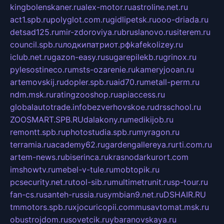
kingbolenskaner.ru
alex-motor.ru
astroline.net.ru
act1.spb.ru
polyglot.com.ru
gidlipetsk.ru
ooo-driada.ru
detsad125.ru
mir-zdoroviya.ru
bruslanovo.ru
siterem.ru
council.spb.ru
лодкипатриот.рф
kafekolizey.ru
iclub.net.ru
gazon-easy.ru
sugarepilekb.ru
grinox.ru
pylesostineco.ru
msts-ozarenie.ru
kameryjooan.ru
artemovskij.ru
dopler.spb.ru
aid70.ru
metall-perm.ru
ndm.msk.ru
ratingzooshop.ru
apiaccess.ru
globalautotrade.info
bezverhovskoe.ru
drsschool.ru
ZOOSMART.SPB.RU
dalakony.ru
medikijob.ru
remontt.spb.ru
photostudia.spb.ru
myragon.ru
terramia.ru
academy62.ru
gardengallereya.ru
rti.com.ru
artem-news.ru
biserinca.ru
krasnodarkurort.com
imshowtv.ru
mebel-v-tule.ru
mobtopik.ru
pcsecurity.net.ru
tool-sib.ru
multimetrunit.ru
sp-tour.ru
fan-cs.ru
santeh-russia.ru
symbian9.net.ru
DSHAIR.RU
tmmotors.spb.ru
xjocuricopii.com
musavtomat.msk.ru
obustrojdom.ru
sovetcik.ru
ybaranovskaya.ru