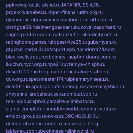
ppknews.ru
cult-alshei.ru
JAPANRUSSIA.RU
proekciyamebel.ru
imper-finans.ru
rim.org.ru
glamourai.ru
brassminus.ru
zabor-pro.ru
ftn.pp.ru
dorogoe58.ru
laimengpacker.ru
kuzova-zapchasti.ru
sageerp.ru
taxodrom.ru
dsrazvitie.ru
hardcity.net.ru
ratinghomegames.ru
topservice25.ru
gubernyan.ru
gtglasslined.ru
ii4.ru
tssport.spb.ru
andorra24.com
blackwallstreet.ru
oboimos.ru
optim-doors.com.ru
ikuch.ru
nycr.org.ru
npa21.ru
vremya-ch.spb.ru
desert000.ru
ivtorgi.ru
ifiori.ru
catalog-statei.ru
dcv.org.ru
spetsmaster174.ru
ipkameryhiseeu.ru
dum26.ru
ruspol.spb.ru
fr-opendp.ru
kam-solnyshko.ru
cheyenne-arapaho.ru
sevzapmetal.spb.ru
ted-lapidus.spb.ru
parasite-eliminator.ru
sigma-complete.ru
modernworld.ru
dama-moda.ru
eholot-group.ru
sk-nvkz.ru
DRONGOLD.RU
democratia2.ru
i-farmer.ru
mass-sport.org
jablonex.spb.ru
bookmess.ru
linkword.ru