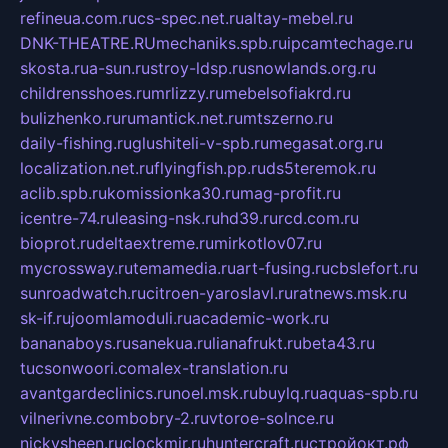
refineua.com.ru
cs-spec.net.ru
altay-mebel.ru
DNK-THEATRE.RU
mechaniks.spb.ru
ipcamtechage.ru
skosta.ru
a-sun.ru
stroy-ldsp.ru
snowlands.org.ru
childrensshoes.ru
mrlizzy.ru
mebelsofiakrd.ru
bulizhenko.ru
rumantick.net.ru
mtszerno.ru
daily-fishing.ru
glushiteli-v-spb.ru
megasat.org.ru
localization.net.ru
flyingfish.pp.ru
ds5teremok.ru
aclib.spb.ru
komissionka30.ru
mag-profit.ru
icentre-74.ru
leasing-nsk.ru
hd39.ru
rcd.com.ru
bioprot.ru
deltaextreme.ru
mirkotlov07.ru
mycrossway.ru
temamedia.ru
art-fusing.ru
cbslefort.ru
sunroadwatch.ru
citroen-yaroslavl.ru
ratnews.msk.ru
sk-if.ru
joomlamoduli.ru
academic-work.ru
bananaboys.ru
sanekua.ru
lianafrukt.ru
beta43.ru
tucsonwoori.com
alex-translation.ru
avantgardeclinics.ru
noel.msk.ru
buylq.ru
aquas-spb.ru
vilnerivne.com
bobry-2.ru
vtoroe-solnce.ru
nickysheen.ru
clockmir.ru
huntercraft.ru
стройокт.рф