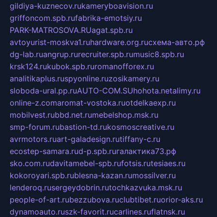
gildiya-kuznecov.ru
kameryboavision.ru
griffoncom.spb.ru
fabrika-emotsiy.ru
PARK-MATROSOVA.RU
agat.spb.ru
avtoyurist-moskva1.ru
hardware.org.ru
схема-авто.рф
dg-lab.ru
angrup.ru
recruiter.spb.ru
music8.spb.ru
krsk124.ru
kubok.spb.ru
romanofforex.ru
analitikaplus.ru
spyonline.ru
zosikamery.ru
sloboda-ural.pp.ru
AUTO-COM.SU
hohota.net
alimy.ru
online-z.com
aromat-vostoka.ru
otdelkaexp.ru
mobilvest.ru
bbd.net.ru
mebelshop.msk.ru
smp-forum.ru
bastion-td.ru
kosmoscreative.ru
avrmotors.ru
art-galadesign.ru
tiffany-c.ru
ecostep-samara.ru
d-p.spb.ru
галактика73.рф
sko.com.ru
davitamebel-spb.ru
fotsis.ru
tesiaes.ru
kokoroyari.spb.ru
blesna-kazan.ru
mossilver.ru
lenderoq.ru
sergeydobrin.ru
tochkazvuka.msk.ru
people-of-art.ru
bezzubova.ru
clubtibet.ru
orior-aks.ru
dynamoauto.ru
szk-favorit.ru
carlines.ru
flatnsk.ru