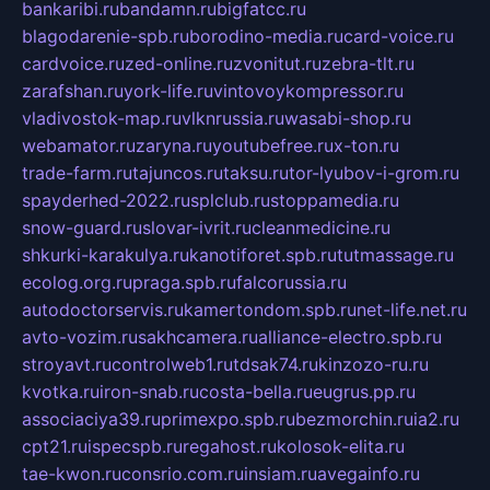
bankaribi.ru
bandamn.ru
bigfatcc.ru
blagodarenie-spb.ru
borodino-media.ru
card-voice.ru
cardvoice.ru
zed-online.ru
zvonitut.ru
zebra-tlt.ru
zarafshan.ru
york-life.ru
vintovoykompressor.ru
vladivostok-map.ru
vlknrussia.ru
wasabi-shop.ru
webamator.ru
zaryna.ru
youtubefree.ru
x-ton.ru
trade-farm.ru
tajuncos.ru
taksu.ru
tor-lyubov-i-grom.ru
spayderhed-2022.ru
splclub.ru
stoppamedia.ru
snow-guard.ru
slovar-ivrit.ru
cleanmedicine.ru
shkurki-karakulya.ru
kanotiforet.spb.ru
tutmassage.ru
ecolog.org.ru
praga.spb.ru
falcorussia.ru
autodoctorservis.ru
kamertondom.spb.ru
net-life.net.ru
avto-vozim.ru
sakhcamera.ru
alliance-electro.spb.ru
stroyavt.ru
controlweb1.ru
tdsak74.ru
kinzozo-ru.ru
kvotka.ru
iron-snab.ru
costa-bella.ru
eugrus.pp.ru
associaciya39.ru
primexpo.spb.ru
bezmorchin.ru
ia2.ru
cpt21.ru
ispecspb.ru
regahost.ru
kolosok-elita.ru
tae-kwon.ru
consrio.com.ru
insiam.ru
avegainfo.ru