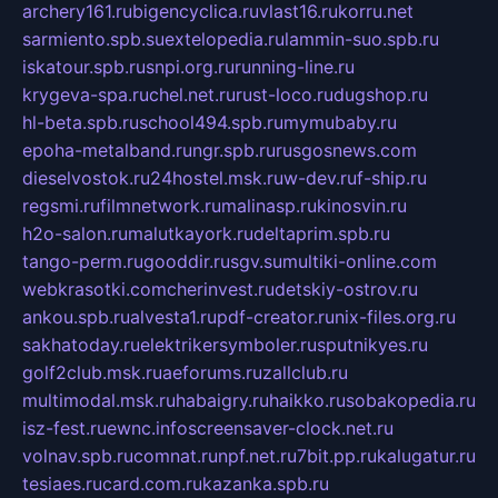
archery161.ru
bigencyclica.ru
vlast16.ru
korru.net
sarmiento.spb.su
extelopedia.ru
lammin-suo.spb.ru
iskatour.spb.ru
snpi.org.ru
running-line.ru
krygeva-spa.ru
chel.net.ru
rust-loco.ru
dugshop.ru
hl-beta.spb.ru
school494.spb.ru
mymubaby.ru
epoha-metalband.ru
ngr.spb.ru
rusgosnews.com
dieselvostok.ru
24hostel.msk.ru
w-dev.ru
f-ship.ru
regsmi.ru
filmnetwork.ru
malinasp.ru
kinosvin.ru
h2o-salon.ru
malutkayork.ru
deltaprim.spb.ru
tango-perm.ru
gooddir.ru
sgv.su
multiki-online.com
webkrasotki.com
cherinvest.ru
detskiy-ostrov.ru
ankou.spb.ru
alvesta1.ru
pdf-creator.ru
nix-files.org.ru
sakhatoday.ru
elektrikersymboler.ru
sputnikyes.ru
golf2club.msk.ru
aeforums.ru
zallclub.ru
multimodal.msk.ru
habaigry.ru
haikko.ru
sobakopedia.ru
isz-fest.ru
ewnc.info
screensaver-clock.net.ru
volnav.spb.ru
comnat.ru
npf.net.ru
7bit.pp.ru
kalugatur.ru
tesiaes.ru
card.com.ru
kazanka.spb.ru