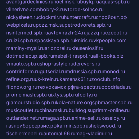
avantgardeclinics.ru
noel.msk.ru
buylq.ru
aquas-spb.ru
vilnerivne.com
bobry-2.ru
vtoroe-solnce.ru
nickysheen.ru
clockmir.ru
huntercraft.ru
стройокт.рф
webpixels.ru
pczz.msk.su
petrodvorets.spb.ru
nsintermed.spb.ru
avtovirazh-24.ru
jazzq.ru
czecot.ru
cruizi.spb.ru
spasskaya.spb.ru
kniris.ru
vkpeople.com
maminy-mysli.ru
arionorel.ru
khuseniosif.ru
dotmediacup.spb.ru
mebel-tiraspol.ru
all-books.biz
vmauto.spb.ru
shop-astyle.ru
derevo-s.ru
contrinform.ru
gutserial.ru
mdrussia.spb.ru
monod.ru
refine.org.ru
uk-krein.ru
kamensk61.ru
zooclub.info
filonov.org.ru
технокамск.рф
ra-spectr.ru
ooodriada.ru
promelmash.spb.ru
ixtys.spb.ru
fccity.ru
glamourstudio.spb.ru
kola-nature.org
spbmaster.spb.ru
musicoutlet.ru
china.msk.ru
bulldog.su
grimm-online.ru
outlander.net.ru
maga.spb.ru
anime-sell.ru
keseloy.ru
газприборсервис.рф
karmin.spb.ru
shekswood.ru
tischlermebel.ru
automall66.ru
mag-vladimir.ru