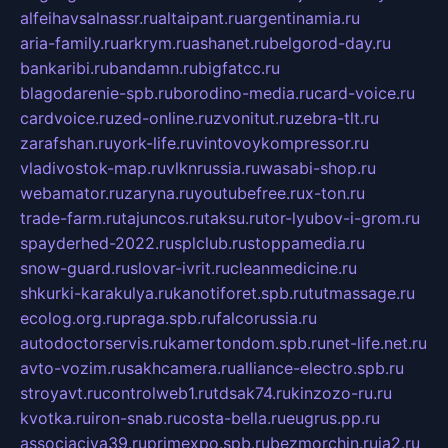
alfeihavsalnassr.ru
altaipant.ru
argentinamia.ru
aria-family.ru
arkrym.ru
ashanet.ru
belgorod-day.ru
bankaribi.ru
bandamn.ru
bigfatcc.ru
blagodarenie-spb.ru
borodino-media.ru
card-voice.ru
cardvoice.ru
zed-online.ru
zvonitut.ru
zebra-tlt.ru
zarafshan.ru
york-life.ru
vintovoykompressor.ru
vladivostok-map.ru
vlknrussia.ru
wasabi-shop.ru
webamator.ru
zaryna.ru
youtubefree.ru
x-ton.ru
trade-farm.ru
tajuncos.ru
taksu.ru
tor-lyubov-i-grom.ru
spayderhed-2022.ru
splclub.ru
stoppamedia.ru
snow-guard.ru
slovar-ivrit.ru
cleanmedicine.ru
shkurki-karakulya.ru
kanotiforet.spb.ru
tutmassage.ru
ecolog.org.ru
praga.spb.ru
falcorussia.ru
autodoctorservis.ru
kamertondom.spb.ru
net-life.net.ru
avto-vozim.ru
sakhcamera.ru
alliance-electro.spb.ru
stroyavt.ru
controlweb1.ru
tdsak74.ru
kinzozo-ru.ru
kvotka.ru
iron-snab.ru
costa-bella.ru
eugrus.pp.ru
associaciya39.ru
primexpo.spb.ru
bezmorchin.ru
ia2.ru