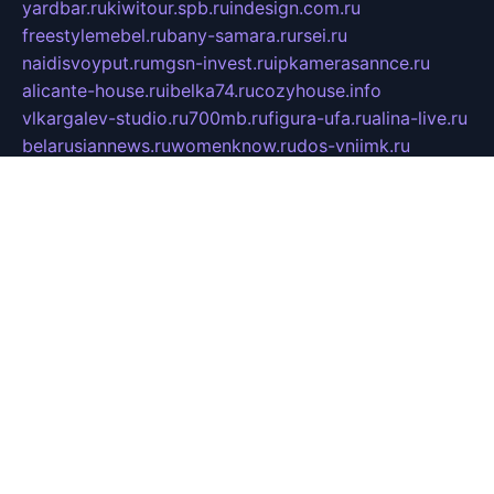
yardbar.ru
kiwitour.spb.ru
indesign.com.ru
freestylemebel.ru
bany-samara.ru
rsei.ru
naidisvoyput.ru
mgsn-invest.ru
ipkamerasannce.ru
alicante-house.ru
ibelka74.ru
cozyhouse.info
vlkargalev-studio.ru
700mb.ru
figura-ufa.ru
alina-live.ru
belarusiannews.ru
womenknow.ru
dos-vniimk.ru
sega.net.ru
dv.net.ru
phenomenonsofhistory.com
telesputnik.net.ru
wall.pp.ru
pylesosroidmi.ru
gtc-clan.ru
cligs.ru
bibikazap.ru
popova.org.ru
netwhistler.spb.ru
bellvil.ru
bonzon.ru
iss-vladik.ru
defiparis.net.ru
las-gryzas.ru
amku.ru
electednews.spb.ru
feather.org.ru
spar72.ru
tankiigri.ru
dominus.com.ru
ibtree.ru
sanykool.pp.ru
unixlib.org.ru
menatep.spb.ru
gartenterrassen.ru
printeka.ru
skvozilka.com.ru
parkovka-pub.ru
lovemobi.ru
art-ru.ru
emulatorz.com.ru
alucomp.com.ru
tatforum.com.ru
alternativa-profi.ru
dermakler.ru
artsurvey.ru
aredir.ru
khimspas.ru
centr-maxi.ru
2018r.ru