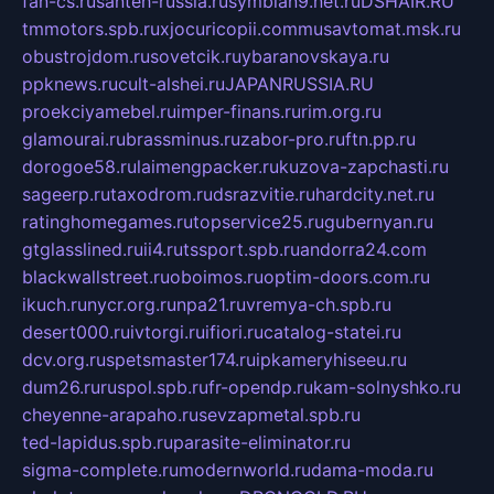
fan-cs.ru
santeh-russia.ru
symbian9.net.ru
DSHAIR.RU
tmmotors.spb.ru
xjocuricopii.com
musavtomat.msk.ru
obustrojdom.ru
sovetcik.ru
ybaranovskaya.ru
ppknews.ru
cult-alshei.ru
JAPANRUSSIA.RU
proekciyamebel.ru
imper-finans.ru
rim.org.ru
glamourai.ru
brassminus.ru
zabor-pro.ru
ftn.pp.ru
dorogoe58.ru
laimengpacker.ru
kuzova-zapchasti.ru
sageerp.ru
taxodrom.ru
dsrazvitie.ru
hardcity.net.ru
ratinghomegames.ru
topservice25.ru
gubernyan.ru
gtglasslined.ru
ii4.ru
tssport.spb.ru
andorra24.com
blackwallstreet.ru
oboimos.ru
optim-doors.com.ru
ikuch.ru
nycr.org.ru
npa21.ru
vremya-ch.spb.ru
desert000.ru
ivtorgi.ru
ifiori.ru
catalog-statei.ru
dcv.org.ru
spetsmaster174.ru
ipkameryhiseeu.ru
dum26.ru
ruspol.spb.ru
fr-opendp.ru
kam-solnyshko.ru
cheyenne-arapaho.ru
sevzapmetal.spb.ru
ted-lapidus.spb.ru
parasite-eliminator.ru
sigma-complete.ru
modernworld.ru
dama-moda.ru