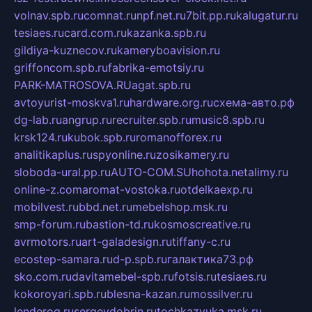
volnav.spb.ru
comnat.ru
npf.net.ru
7bit.pp.ru
kalugatur.ru
tesiaes.ru
card.com.ru
kazanka.spb.ru
gildiya-kuznecov.ru
kameryboavision.ru
griffoncom.spb.ru
fabrika-emotsiy.ru
PARK-MATROSOVA.RU
agat.spb.ru
avtoyurist-moskva1.ru
hardware.org.ru
схема-авто.рф
dg-lab.ru
angrup.ru
recruiter.spb.ru
music8.spb.ru
krsk124.ru
kubok.spb.ru
romanofforex.ru
analitikaplus.ru
spyonline.ru
zosikamery.ru
sloboda-ural.pp.ru
AUTO-COM.SU
hohota.net
alimy.ru
online-z.com
aromat-vostoka.ru
otdelkaexp.ru
mobilvest.ru
bbd.net.ru
mebelshop.msk.ru
smp-forum.ru
bastion-td.ru
kosmoscreative.ru
avrmotors.ru
art-galadesign.ru
tiffany-c.ru
ecostep-samara.ru
d-p.spb.ru
галактика73.рф
sko.com.ru
davitamebel-spb.ru
fotsis.ru
tesiaes.ru
kokoroyari.spb.ru
blesna-kazan.ru
mossilver.ru
lenderoq.ru
sergeydobrin.ru
tochkazvuka.msk.ru