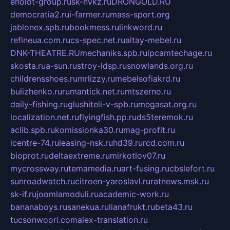
eholot-group.ru
sk-nvkz.ru
DRONGOLD.RU
democratia2.ru
i-farmer.ru
mass-sport.org
jablonex.spb.ru
bookmess.ru
linkword.ru
refineua.com.ru
cs-spec.net.ru
altay-mebel.ru
DNK-THEATRE.RU
mechaniks.spb.ru
ipcamtechage.ru
skosta.ru
a-sun.ru
stroy-ldsp.ru
snowlands.org.ru
childrensshoes.ru
mrlizzy.ru
mebelsofiakrd.ru
bulizhenko.ru
rumantick.net.ru
mtszerno.ru
daily-fishing.ru
glushiteli-v-spb.ru
megasat.org.ru
localization.net.ru
flyingfish.pp.ru
ds5teremok.ru
aclib.spb.ru
komissionka30.ru
mag-profit.ru
icentre-74.ru
leasing-nsk.ru
hd39.ru
rcd.com.ru
bioprot.ru
deltaextreme.ru
mirkotlov07.ru
mycrossway.ru
temamedia.ru
art-fusing.ru
cbslefort.ru
sunroadwatch.ru
citroen-yaroslavl.ru
ratnews.msk.ru
sk-if.ru
joomlamoduli.ru
academic-work.ru
bananaboys.ru
sanekua.ru
lianafrukt.ru
beta43.ru
tucsonwoori.com
alex-translation.ru