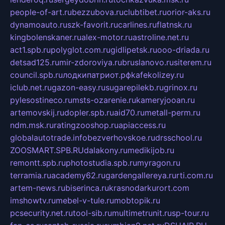
people-of-art.ru
bezzubova.ru
clubtibet.ru
orior-aks.ru
dynamoauto.ru
szk-favorit.ru
carlines.ru
flatnsk.ru
kingbolenskaner.ru
alex-motor.ru
astroline.net.ru
act1.spb.ru
polyglot.com.ru
gidlipetsk.ru
ooo-driada.ru
detsad125.ru
mir-zdoroviya.ru
bruslanovo.ru
siterem.ru
council.spb.ru
лодкипатриот.рф
kafekolizey.ru
iclub.net.ru
gazon-easy.ru
sugarepilekb.ru
grinox.ru
pylesostineco.ru
msts-ozarenie.ru
kameryjooan.ru
artemovskij.ru
dopler.spb.ru
aid70.ru
metall-perm.ru
ndm.msk.ru
ratingzooshop.ru
apiaccess.ru
globalautotrade.info
bezverhovskoe.ru
drsschool.ru
ZOOSMART.SPB.RU
dalakony.ru
medikijob.ru
remontt.spb.ru
photostudia.spb.ru
myragon.ru
terramia.ru
academy62.ru
gardengallereya.ru
rti.com.ru
artem-news.ru
biserinca.ru
krasnodarkurort.com
imshowtv.ru
mebel-v-tule.ru
mobtopik.ru
pcsecurity.net.ru
tool-sib.ru
multimetrunit.ru
sp-tour.ru