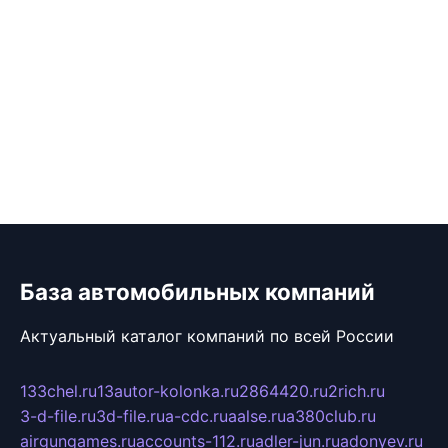
База автомобильных компаний
Актуальный каталог компаний по всей России
133chel.ru
13autor-kolonka.ru
2864420.ru
2rich.ru
3-d-file.ru
3d-file.ru
a-cdc.ru
aalse.ru
a380club.ru
airgungames.ru
accounts-112.ru
adler-jun.ru
adonyev.ru