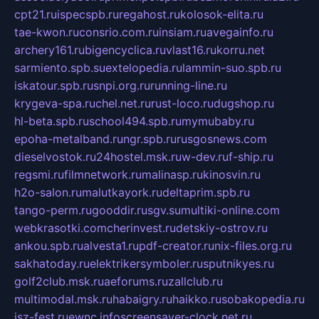
cpt21.ru
ispecspb.ru
regahost.ru
kolosok-elita.ru
tae-kwon.ru
consrio.com.ru
insiam.ru
avegainfo.ru
archery161.ru
bigencyclica.ru
vlast16.ru
korru.net
sarmiento.spb.su
extelopedia.ru
lammin-suo.spb.ru
iskatour.spb.ru
snpi.org.ru
running-line.ru
krygeva-spa.ru
chel.net.ru
rust-loco.ru
dugshop.ru
hl-beta.spb.ru
school494.spb.ru
mymubaby.ru
epoha-metalband.ru
ngr.spb.ru
rusgosnews.com
dieselvostok.ru
24hostel.msk.ru
w-dev.ru
f-ship.ru
regsmi.ru
filmnetwork.ru
malinasp.ru
kinosvin.ru
h2o-salon.ru
malutkayork.ru
deltaprim.spb.ru
tango-perm.ru
gooddir.ru
sgv.su
multiki-online.com
webkrasotki.com
cherinvest.ru
detskiy-ostrov.ru
ankou.spb.ru
alvesta1.ru
pdf-creator.ru
nix-files.org.ru
sakhatoday.ru
elektrikersymboler.ru
sputnikyes.ru
golf2club.msk.ru
aeforums.ru
zallclub.ru
multimodal.msk.ru
habaigry.ru
haikko.ru
sobakopedia.ru
isz-fest.ru
ewnc.info
screensaver-clock.net.ru