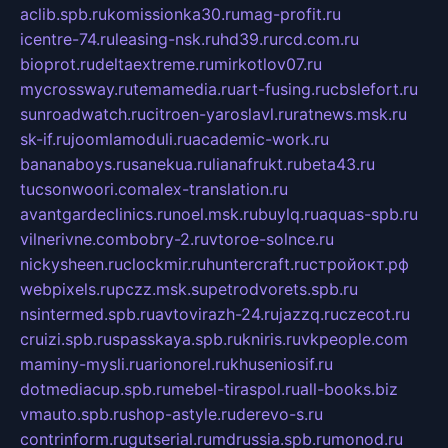
aclib.spb.ru
komissionka30.ru
mag-profit.ru
icentre-74.ru
leasing-nsk.ru
hd39.ru
rcd.com.ru
bioprot.ru
deltaextreme.ru
mirkotlov07.ru
mycrossway.ru
temamedia.ru
art-fusing.ru
cbslefort.ru
sunroadwatch.ru
citroen-yaroslavl.ru
ratnews.msk.ru
sk-if.ru
joomlamoduli.ru
academic-work.ru
bananaboys.ru
sanekua.ru
lianafrukt.ru
beta43.ru
tucsonwoori.com
alex-translation.ru
avantgardeclinics.ru
noel.msk.ru
buylq.ru
aquas-spb.ru
vilnerivne.com
bobry-2.ru
vtoroe-solnce.ru
nickysheen.ru
clockmir.ru
huntercraft.ru
стройокт.рф
webpixels.ru
pczz.msk.su
petrodvorets.spb.ru
nsintermed.spb.ru
avtovirazh-24.ru
jazzq.ru
czecot.ru
cruizi.spb.ru
spasskaya.spb.ru
kniris.ru
vkpeople.com
maminy-mysli.ru
arionorel.ru
khuseniosif.ru
dotmediacup.spb.ru
mebel-tiraspol.ru
all-books.biz
vmauto.spb.ru
shop-astyle.ru
derevo-s.ru
contrinform.ru
gutserial.ru
mdrussia.spb.ru
monod.ru