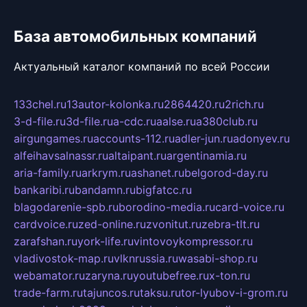
База автомобильных компаний
Актуальный каталог компаний по всей России
133chel.ru
13autor-kolonka.ru
2864420.ru
2rich.ru
3-d-file.ru
3d-file.ru
a-cdc.ru
aalse.ru
a380club.ru
airgungames.ru
accounts-112.ru
adler-jun.ru
adonyev.ru
alfeihavsalnassr.ru
altaipant.ru
argentinamia.ru
aria-family.ru
arkrym.ru
ashanet.ru
belgorod-day.ru
bankaribi.ru
bandamn.ru
bigfatcc.ru
blagodarenie-spb.ru
borodino-media.ru
card-voice.ru
cardvoice.ru
zed-online.ru
zvonitut.ru
zebra-tlt.ru
zarafshan.ru
york-life.ru
vintovoykompressor.ru
vladivostok-map.ru
vlknrussia.ru
wasabi-shop.ru
webamator.ru
zaryna.ru
youtubefree.ru
x-ton.ru
trade-farm.ru
tajuncos.ru
taksu.ru
tor-lyubov-i-grom.ru