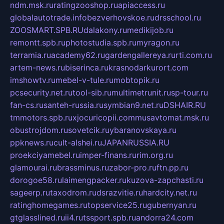
ndm.msk.ru
ratingzooshop.ru
apiaccess.ru
globalautotrade.info
bezverhovskoe.ru
drsschool.ru
ZOOSMART.SPB.RU
dalakony.ru
medikijob.ru
remontt.spb.ru
photostudia.spb.ru
myragon.ru
terramia.ru
academy62.ru
gardengallereya.ru
rti.com.ru
artem-news.ru
biserinca.ru
krasnodarkurort.com
imshowtv.ru
mebel-v-tule.ru
mobtopik.ru
pcsecurity.net.ru
tool-sib.ru
multimetrunit.ru
sp-tour.ru
fan-cs.ru
santeh-russia.ru
symbian9.net.ru
DSHAIR.RU
tmmotors.spb.ru
xjocuricopii.com
musavtomat.msk.ru
obustrojdom.ru
sovetcik.ru
ybaranovskaya.ru
ppknews.ru
cult-alshei.ru
JAPANRUSSIA.RU
proekciyamebel.ru
imper-finans.ru
rim.org.ru
glamourai.ru
brassminus.ru
zabor-pro.ru
ftn.pp.ru
dorogoe58.ru
laimengpacker.ru
kuzova-zapchasti.ru
sageerp.ru
taxodrom.ru
dsrazvitie.ru
hardcity.net.ru
ratinghomegames.ru
topservice25.ru
gubernyan.ru
gtglasslined.ru
ii4.ru
tssport.spb.ru
andorra24.com