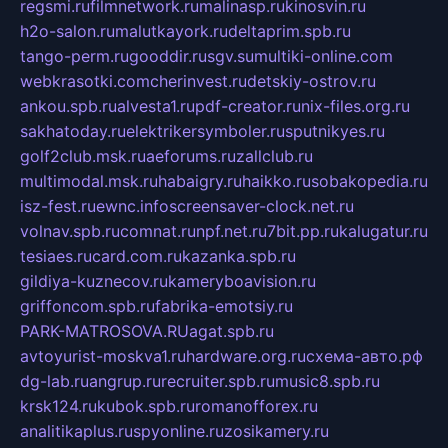
regsmi.ru
filmnetwork.ru
malinasp.ru
kinosvin.ru
h2o-salon.ru
malutkayork.ru
deltaprim.spb.ru
tango-perm.ru
gooddir.ru
sgv.su
multiki-online.com
webkrasotki.com
cherinvest.ru
detskiy-ostrov.ru
ankou.spb.ru
alvesta1.ru
pdf-creator.ru
nix-files.org.ru
sakhatoday.ru
elektrikersymboler.ru
sputnikyes.ru
golf2club.msk.ru
aeforums.ru
zallclub.ru
multimodal.msk.ru
habaigry.ru
haikko.ru
sobakopedia.ru
isz-fest.ru
ewnc.info
screensaver-clock.net.ru
volnav.spb.ru
comnat.ru
npf.net.ru
7bit.pp.ru
kalugatur.ru
tesiaes.ru
card.com.ru
kazanka.spb.ru
gildiya-kuznecov.ru
kameryboavision.ru
griffoncom.spb.ru
fabrika-emotsiy.ru
PARK-MATROSOVA.RU
agat.spb.ru
avtoyurist-moskva1.ru
hardware.org.ru
схема-авто.рф
dg-lab.ru
angrup.ru
recruiter.spb.ru
music8.spb.ru
krsk124.ru
kubok.spb.ru
romanofforex.ru
analitikaplus.ru
spyonline.ru
zosikamery.ru