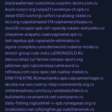
blackwallstreet.ru
oboimos.ru
optim-doors.com.ru
ikuch.ru
nycr.org.ru
npa21.ru
vremya-ch.spb.ru
desert000.ru
ivtorgi.ru
ifiori.ru
catalog-statei.ru
dcv.org.ru
spetsmaster174.ru
ipkameryhiseeu.ru
dum26.ru
ruspol.spb.ru
fr-opendp.ru
kam-solnyshko.ru
cheyenne-arapaho.ru
sevzapmetal.spb.ru
ted-lapidus.spb.ru
parasite-eliminator.ru
sigma-complete.ru
modernworld.ru
dama-moda.ru
eholot-group.ru
sk-nvkz.ru
DRONGOLD.RU
democratia2.ru
i-farmer.ru
mass-sport.org
jablonex.spb.ru
bookmess.ru
linkword.ru
refineua.com.ru
cs-spec.net.ru
altay-mebel.ru
DNK-THEATRE.RU
mechaniks.spb.ru
ipcamtechage.ru
skosta.ru
a-sun.ru
stroy-ldsp.ru
snowlands.org.ru
childrensshoes.ru
mrlizzy.ru
mebelsofiakrd.ru
bulizhenko.ru
rumantick.net.ru
mtszerno.ru
daily-fishing.ru
glushiteli-v-spb.ru
megasat.org.ru
localization.net.ru
flyingfish.pp.ru
ds5teremok.ru