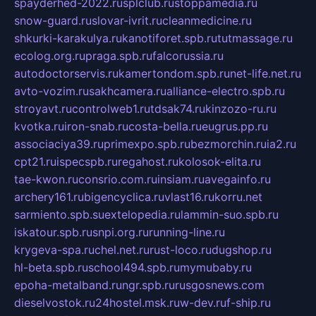
spayderhed-2022.ru
splclub.ru
stoppamedia.ru
snow-guard.ru
slovar-ivrit.ru
cleanmedicine.ru
shkurki-karakulya.ru
kanotiforet.spb.ru
tutmassage.ru
ecolog.org.ru
praga.spb.ru
falcorussia.ru
autodoctorservis.ru
kamertondom.spb.ru
net-life.net.ru
avto-vozim.ru
sakhcamera.ru
alliance-electro.spb.ru
stroyavt.ru
controlweb1.ru
tdsak74.ru
kinzozo-ru.ru
kvotka.ru
iron-snab.ru
costa-bella.ru
eugrus.pp.ru
associaciya39.ru
primexpo.spb.ru
bezmorchin.ru
ia2.ru
cpt21.ru
ispecspb.ru
regahost.ru
kolosok-elita.ru
tae-kwon.ru
consrio.com.ru
insiam.ru
avegainfo.ru
archery161.ru
bigencyclica.ru
vlast16.ru
korru.net
sarmiento.spb.su
extelopedia.ru
lammin-suo.spb.ru
iskatour.spb.ru
snpi.org.ru
running-line.ru
krygeva-spa.ru
chel.net.ru
rust-loco.ru
dugshop.ru
hl-beta.spb.ru
school494.spb.ru
mymubaby.ru
epoha-metalband.ru
ngr.spb.ru
rusgosnews.com
dieselvostok.ru
24hostel.msk.ru
w-dev.ru
f-ship.ru