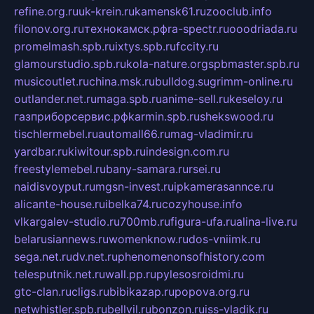
refine.org.ru
uk-krein.ru
kamensk61.ru
zooclub.info
filonov.org.ru
технокамск.рф
ra-spectr.ru
ooodriada.ru
promelmash.spb.ru
ixtys.spb.ru
fccity.ru
glamourstudio.spb.ru
kola-nature.org
spbmaster.spb.ru
musicoutlet.ru
china.msk.ru
bulldog.su
grimm-online.ru
outlander.net.ru
maga.spb.ru
anime-sell.ru
keseloy.ru
газприборсервис.рф
karmin.spb.ru
shekswood.ru
tischlermebel.ru
automall66.ru
mag-vladimir.ru
yardbar.ru
kiwitour.spb.ru
indesign.com.ru
freestylemebel.ru
bany-samara.ru
rsei.ru
naidisvoyput.ru
mgsn-invest.ru
ipkamerasannce.ru
alicante-house.ru
ibelka74.ru
cozyhouse.info
vlkargalev-studio.ru
700mb.ru
figura-ufa.ru
alina-live.ru
belarusiannews.ru
womenknow.ru
dos-vniimk.ru
sega.net.ru
dv.net.ru
phenomenonsofhistory.com
telesputnik.net.ru
wall.pp.ru
pylesosroidmi.ru
gtc-clan.ru
cligs.ru
bibikazap.ru
popova.org.ru
netwhistler.spb.ru
bellvil.ru
bonzon.ru
iss-vladik.ru