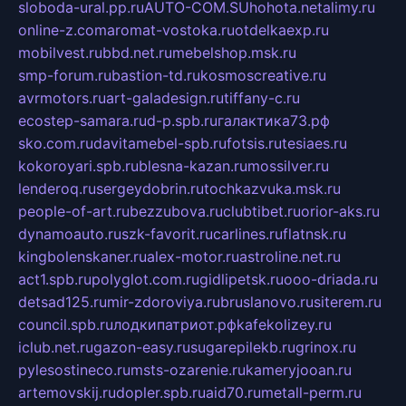
sloboda-ural.pp.ru
AUTO-COM.SU
hohota.net
alimy.ru
online-z.com
aromat-vostoka.ru
otdelkaexp.ru
mobilvest.ru
bbd.net.ru
mebelshop.msk.ru
smp-forum.ru
bastion-td.ru
kosmoscreative.ru
avrmotors.ru
art-galadesign.ru
tiffany-c.ru
ecostep-samara.ru
d-p.spb.ru
галактика73.рф
sko.com.ru
davitamebel-spb.ru
fotsis.ru
tesiaes.ru
kokoroyari.spb.ru
blesna-kazan.ru
mossilver.ru
lenderoq.ru
sergeydobrin.ru
tochkazvuka.msk.ru
people-of-art.ru
bezzubova.ru
clubtibet.ru
orior-aks.ru
dynamoauto.ru
szk-favorit.ru
carlines.ru
flatnsk.ru
kingbolenskaner.ru
alex-motor.ru
astroline.net.ru
act1.spb.ru
polyglot.com.ru
gidlipetsk.ru
ooo-driada.ru
detsad125.ru
mir-zdoroviya.ru
bruslanovo.ru
siterem.ru
council.spb.ru
лодкипатриот.рф
kafekolizey.ru
iclub.net.ru
gazon-easy.ru
sugarepilekb.ru
grinox.ru
pylesostineco.ru
msts-ozarenie.ru
kameryjooan.ru
artemovskij.ru
dopler.spb.ru
aid70.ru
metall-perm.ru