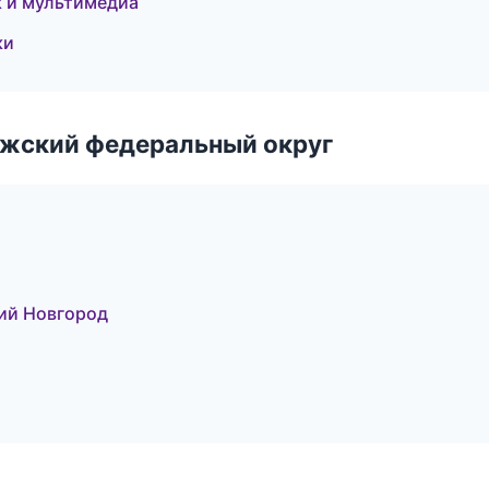
к и мультимедиа
ки
лжский федеральный округ
ний Новгород