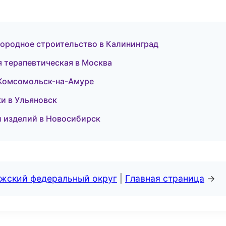
городное строительство в Калининград
я терапевтическая в Москва
в Комсомольск-на-Амуре
ки в Ульяновск
 изделий в Новосибирск
лжский федеральный округ
|
Главная страница
→