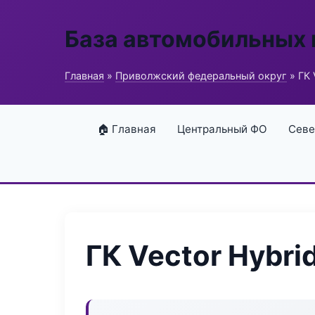
База автомобильных
Главная
»
Приволжский федеральный округ
» ГК 
🏠 Главная
Центральный ФО
Севе
ГК Vector Hybri