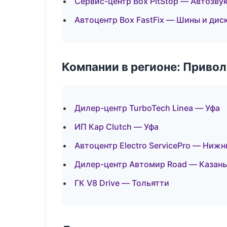
Сервис-центр Box PitStop — Автозву
Автоцентр Box FastFix — Шины и дис
Компании в регионе: Приво
Дилер-центр TurboTech Linea — Уфа
ИП Кар Clutch — Уфа
Автоцентр Electro ServicePro — Ниж
Дилер-центр Автомир Road — Казань
ГК V8 Drive — Тольятти