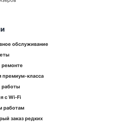
йзеров
ми
вное обслуживание
меты
и ремонте
м премиум-класса
е работы
 с Wi‑Fi
м работам
рый заказ редких