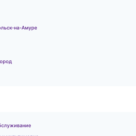
ольск-на-Амуре
город
обслуживание