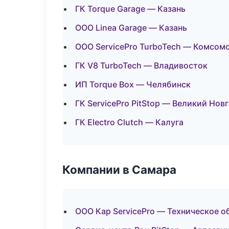
ГК Torque Garage — Казань
ООО Linea Garage — Казань
ООО ServicePro TurboTech — Комсом
ГК V8 TurboTech — Владивосток
ИП Torque Box — Челябинск
ГК ServicePro PitStop — Великий Нов
ГК Electro Clutch — Калуга
Компании в Самара
ООО Кар ServicePro — Техническое 