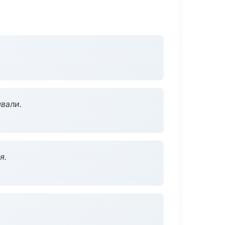
вали.
я.