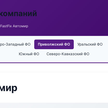
 компаний
FastFix Автомир
ро-Западный ФО
Приволжский ФО
Уральский ФО
Южный ФО
Северо-Кавказский ФО
омир