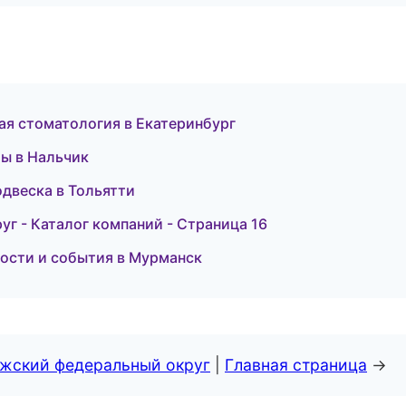
ая стоматология в Екатеринбург
бы в Нальчик
одвеска в Тольятти
г - Каталог компаний - Страница 16
вости и события в Мурманск
лжский федеральный округ
|
Главная страница
→