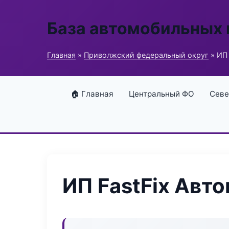
База автомобильных
Главная
»
Приволжский федеральный округ
» ИП 
🏠 Главная
Центральный ФО
Севе
ИП FastFix Авт