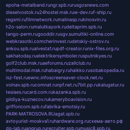
epoha-metalband.ru
ngr.spb.ru
rusgosnews.com
dieselvostok.ru
24hostel.msk.ru
w-dev.ru
f-ship.ru
regsmi.ru
filmnetwork.ru
malinasp.ru
kinosvin.ru
h2o-salon.ru
malutkayork.ru
deltaprim.spb.ru
tango-perm.ru
gooddir.ru
sgv.su
multiki-online.com
webkrasotki.com
cherinvest.ru
detskiy-ostrov.ru
ankou.spb.ru
alvesta1.ru
pdf-creator.ru
nix-files.org.ru
sakhatoday.ru
elektrikersymboler.ru
sputnikyes.ru
golf2club.msk.ru
aeforums.ru
zallclub.ru
multimodal.msk.ru
habaigry.ru
haikko.ru
sobakopedia.ru
isz-fest.ru
ewnc.info
screensaver-clock.net.ru
volnav.spb.ru
comnat.ru
npf.net.ru
7bit.pp.ru
kalugatur.ru
tesiaes.ru
card.com.ru
kazanka.spb.ru
gildiya-kuznecov.ru
kameryboavision.ru
griffoncom.spb.ru
fabrika-emotsiy.ru
PARK-MATROSOVA.RU
agat.spb.ru
avtoyurist-moskva1.ru
hardware.org.ru
схема-авто.рф
dg-lab.ru
angrup.ru
recruiter.spb.ru
music8.spb.ru