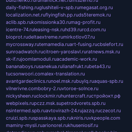
daily-fishing.ru
glushiteli-v-spb.ru
megasat.org.ru
localization.net.ru
flyingfish.pp.ru
ds5teremok.ru
aclib.spb.ru
komissionka30.ru
mag-profit.ru
icentre-74.ru
leasing-nsk.ru
hd39.ru
rcd.com.ru
bioprot.ru
deltaextreme.ru
mirkotlov07.ru
mycrossway.ru
temamedia.ru
art-fusing.ru
cbslefort.ru
sunroadwatch.ru
citroen-yaroslavl.ru
ratnews.msk.ru
sk-if.ru
joomlamoduli.ru
academic-work.ru
bananaboys.ru
sanekua.ru
lianafrukt.ru
beta43.ru
tucsonwoori.com
alex-translation.ru
avantgardeclinics.ru
noel.msk.ru
buylq.ru
aquas-spb.ru
vilnerivne.com
bobry-2.ru
vtoroe-solnce.ru
nickysheen.ru
clockmir.ru
huntercraft.ru
стройокт.рф
webpixels.ru
pczz.msk.su
petrodvorets.spb.ru
nsintermed.spb.ru
avtovirazh-24.ru
jazzq.ru
czecot.ru
cruizi.spb.ru
spasskaya.spb.ru
kniris.ru
vkpeople.com
maminy-mysli.ru
arionorel.ru
khuseniosif.ru