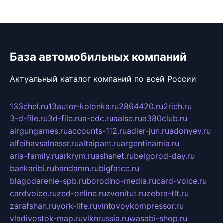
База автомобильных компаний
Актуальный каталог компаний по всей России
133chel.ru
13autor-kolonka.ru
2864420.ru
2rich.ru
3-d-file.ru
3d-file.ru
a-cdc.ru
aalse.ru
a380club.ru
airgungames.ru
accounts-112.ru
adler-jun.ru
adonyev.ru
alfeihavsalnassr.ru
altaipant.ru
argentinamia.ru
aria-family.ru
arkrym.ru
ashanet.ru
belgorod-day.ru
bankaribi.ru
bandamn.ru
bigfatcc.ru
blagodarenie-spb.ru
borodino-media.ru
card-voice.ru
cardvoice.ru
zed-online.ru
zvonitut.ru
zebra-tlt.ru
zarafshan.ru
york-life.ru
vintovoykompressor.ru
vladivostok-map.ru
vlknrussia.ru
wasabi-shop.ru