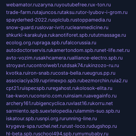
webamator.ru
zaryna.ru
youtubefree.ru
x-ton.ru
trade-farm.ru
tajuncos.ru
taksu.ru
tor-lyubov-i-grom.ru
spayderhed-2022.ru
splclub.ru
stoppamedia.ru
snow-guard.ru
slovar-ivrit.ru
cleanmedicine.ru
shkurki-karakulya.ru
kanotiforet.spb.ru
tutmassage.ru
ecolog.org.ru
praga.spb.ru
falcorussia.ru
autodoctorservis.ru
kamertondom.spb.ru
net-life.net.ru
avto-vozim.ru
sakhcamera.ru
alliance-electro.spb.ru
stroyavt.ru
controlweb1.ru
tdsak74.ru
kinzozo-ru.ru
kvotka.ru
iron-snab.ru
costa-bella.ru
eugrus.pp.ru
associaciya39.ru
primexpo.spb.ru
bezmorchin.ru
ia2.ru
cpt21.ru
ispecspb.ru
regahost.ru
kolosok-elita.ru
tae-kwon.ru
consrio.com.ru
insiam.ru
avegainfo.ru
archery161.ru
bigencyclica.ru
vlast16.ru
korru.net
sarmiento.spb.su
extelopedia.ru
lammin-suo.spb.ru
iskatour.spb.ru
snpi.org.ru
running-line.ru
krygeva-spa.ru
chel.net.ru
rust-loco.ru
dugshop.ru
hl-beta.spb.ru
school494.spb.ru
mymubaby.ru