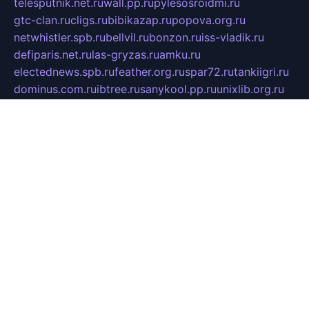
telesputnik.net.ru
wall.pp.ru
pylesosroidmi.ru
gtc-clan.ru
cligs.ru
bibikazap.ru
popova.org.ru
netwhistler.spb.ru
bellvil.ru
bonzon.ru
iss-vladik.ru
defiparis.net.ru
las-gryzas.ru
amku.ru
electednews.spb.ru
feather.org.ru
spar72.ru
tankiigri.ru
dominus.com.ru
ibtree.ru
sanykool.pp.ru
unixlib.org.ru
menatep.spb.ru
gartenterrassen.ru
printeka.ru
skvozilka.com.ru
parkovka-pub.ru
lovemobi.ru
art-ru.ru
emulatorz.com.ru
alucomp.com.ru
tatforum.com.ru
alternativa-profi.ru
dermakler.ru
artsurvey.ru
aredir.ru
khimspas.ru
centr-maxi.ru
2018r.ru
bort-stomer-defort.ru
professional2.ru
gibsons.ru
artselena.ru
art-pilot.ru
ingredient.spb.ru
npfpolimer.spb.ru
argentum.spb.ru
hom-edu.ru
af-num.ru
cashadvanceamericasev.org
trexp.spb.ru
apteka-gerzena.ru
vasilyevka.msk.ru
personalloanrgx.org
tishanskiysdk.ru
atma-volga.ru
yoga-media.ru
asmirnov.ru
betonvodincovo.ru