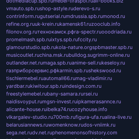
dotmediacup.spb.ru
mebel-tiraspol.ru
all-books.biz
vmauto.spb.ru
shop-astyle.ru
derevo-s.ru
contrinform.ru
gutserial.ru
mdrussia.spb.ru
monod.ru
refine.org.ru
uk-krein.ru
kamensk61.ru
zooclub.info
filonov.org.ru
технокамск.рф
ra-spectr.ru
ooodriada.ru
promelmash.spb.ru
ixtys.spb.ru
fccity.ru
glamourstudio.spb.ru
kola-nature.org
spbmaster.spb.ru
musicoutlet.ru
china.msk.ru
bulldog.su
grimm-online.ru
outlander.net.ru
maga.spb.ru
anime-sell.ru
keseloy.ru
газприборсервис.рф
karmin.spb.ru
shekswood.ru
tischlermebel.ru
automall66.ru
mag-vladimir.ru
yardbar.ru
kiwitour.spb.ru
indesign.com.ru
freestylemebel.ru
bany-samara.ru
rsei.ru
naidisvoyput.ru
mgsn-invest.ru
ipkamerasannce.ru
alicante-house.ru
ibelka74.ru
cozyhouse.info
vlkargalev-studio.ru
700mb.ru
figura-ufa.ru
alina-live.ru
belarusiannews.ru
womenknow.ru
dos-vniimk.ru
sega.net.ru
dv.net.ru
phenomenonsofhistory.com