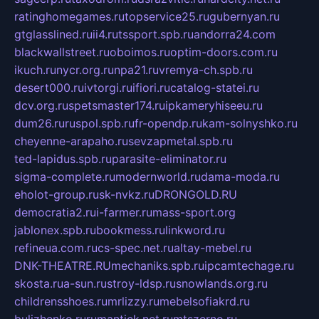
ratinghomegames.ru
topservice25.ru
gubernyan.ru
gtglasslined.ru
ii4.ru
tssport.spb.ru
andorra24.com
blackwallstreet.ru
oboimos.ru
optim-doors.com.ru
ikuch.ru
nycr.org.ru
npa21.ru
vremya-ch.spb.ru
desert000.ru
ivtorgi.ru
ifiori.ru
catalog-statei.ru
dcv.org.ru
spetsmaster174.ru
ipkameryhiseeu.ru
dum26.ru
ruspol.spb.ru
fr-opendp.ru
kam-solnyshko.ru
cheyenne-arapaho.ru
sevzapmetal.spb.ru
ted-lapidus.spb.ru
parasite-eliminator.ru
sigma-complete.ru
modernworld.ru
dama-moda.ru
eholot-group.ru
sk-nvkz.ru
DRONGOLD.RU
democratia2.ru
i-farmer.ru
mass-sport.org
jablonex.spb.ru
bookmess.ru
linkword.ru
refineua.com.ru
cs-spec.net.ru
altay-mebel.ru
DNK-THEATRE.RU
mechaniks.spb.ru
ipcamtechage.ru
skosta.ru
a-sun.ru
stroy-ldsp.ru
snowlands.org.ru
childrensshoes.ru
mrlizzy.ru
mebelsofiakrd.ru
bulizhenko.ru
rumantick.net.ru
mtszerno.ru