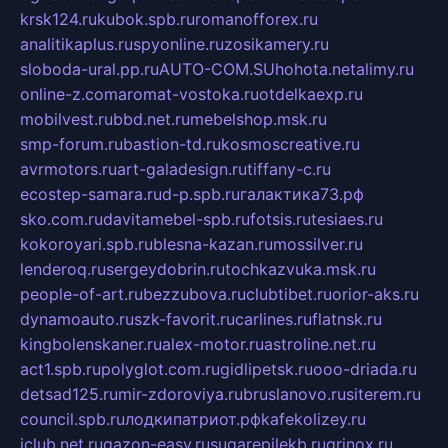
krsk124.ru
kubok.spb.ru
romanofforex.ru
analitikaplus.ru
spyonline.ru
zosikamery.ru
sloboda-ural.pp.ru
AUTO-COM.SU
hohota.net
alimy.ru
online-z.com
aromat-vostoka.ru
otdelkaexp.ru
mobilvest.ru
bbd.net.ru
mebelshop.msk.ru
smp-forum.ru
bastion-td.ru
kosmoscreative.ru
avrmotors.ru
art-galadesign.ru
tiffany-c.ru
ecostep-samara.ru
d-p.spb.ru
галактика73.рф
sko.com.ru
davitamebel-spb.ru
fotsis.ru
tesiaes.ru
kokoroyari.spb.ru
blesna-kazan.ru
mossilver.ru
lenderoq.ru
sergeydobrin.ru
tochkazvuka.msk.ru
people-of-art.ru
bezzubova.ru
clubtibet.ru
orior-aks.ru
dynamoauto.ru
szk-favorit.ru
carlines.ru
flatnsk.ru
kingbolenskaner.ru
alex-motor.ru
astroline.net.ru
act1.spb.ru
polyglot.com.ru
gidlipetsk.ru
ooo-driada.ru
detsad125.ru
mir-zdoroviya.ru
bruslanovo.ru
siterem.ru
council.spb.ru
лодкипатриот.рф
kafekolizey.ru
iclub.net.ru
gazon-easy.ru
sugarepilekb.ru
grinox.ru