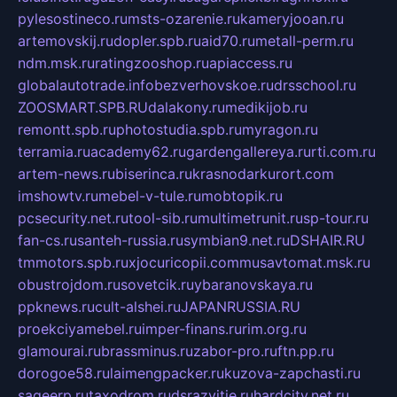
pylesostineco.ru
msts-ozarenie.ru
kameryjooan.ru
artemovskij.ru
dopler.spb.ru
aid70.ru
metall-perm.ru
ndm.msk.ru
ratingzooshop.ru
apiaccess.ru
globalautotrade.info
bezverhovskoe.ru
drsschool.ru
ZOOSMART.SPB.RU
dalakony.ru
medikijob.ru
remontt.spb.ru
photostudia.spb.ru
myragon.ru
terramia.ru
academy62.ru
gardengallereya.ru
rti.com.ru
artem-news.ru
biserinca.ru
krasnodarkurort.com
imshowtv.ru
mebel-v-tule.ru
mobtopik.ru
pcsecurity.net.ru
tool-sib.ru
multimetrunit.ru
sp-tour.ru
fan-cs.ru
santeh-russia.ru
symbian9.net.ru
DSHAIR.RU
tmmotors.spb.ru
xjocuricopii.com
musavtomat.msk.ru
obustrojdom.ru
sovetcik.ru
ybaranovskaya.ru
ppknews.ru
cult-alshei.ru
JAPANRUSSIA.RU
proekciyamebel.ru
imper-finans.ru
rim.org.ru
glamourai.ru
brassminus.ru
zabor-pro.ru
ftn.pp.ru
dorogoe58.ru
laimengpacker.ru
kuzova-zapchasti.ru
sageerp.ru
taxodrom.ru
dsrazvitie.ru
hardcity.net.ru