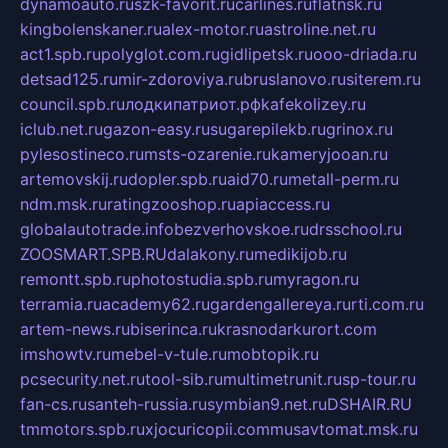
dynamoauto.ru
szk-favorit.ru
carlines.ru
flatnsk.ru
kingbolenskaner.ru
alex-motor.ru
astroline.net.ru
act1.spb.ru
polyglot.com.ru
gidlipetsk.ru
ooo-driada.ru
detsad125.ru
mir-zdoroviya.ru
bruslanovo.ru
siterem.ru
council.spb.ru
лодкипатриот.рф
kafekolizey.ru
iclub.net.ru
gazon-easy.ru
sugarepilekb.ru
grinox.ru
pylesostineco.ru
msts-ozarenie.ru
kameryjooan.ru
artemovskij.ru
dopler.spb.ru
aid70.ru
metall-perm.ru
ndm.msk.ru
ratingzooshop.ru
apiaccess.ru
globalautotrade.info
bezverhovskoe.ru
drsschool.ru
ZOOSMART.SPB.RU
dalakony.ru
medikijob.ru
remontt.spb.ru
photostudia.spb.ru
myragon.ru
terramia.ru
academy62.ru
gardengallereya.ru
rti.com.ru
artem-news.ru
biserinca.ru
krasnodarkurort.com
imshowtv.ru
mebel-v-tule.ru
mobtopik.ru
pcsecurity.net.ru
tool-sib.ru
multimetrunit.ru
sp-tour.ru
fan-cs.ru
santeh-russia.ru
symbian9.net.ru
DSHAIR.RU
tmmotors.spb.ru
xjocuricopii.com
musavtomat.msk.ru