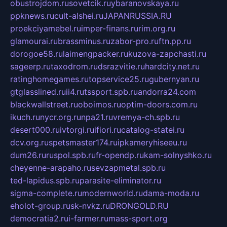
obustrojdom.ru
sovetcik.ru
ybaranovskaya.ru
ppknews.ru
cult-alshei.ru
JAPANRUSSIA.RU
proekciyamebel.ru
imper-finans.ru
rim.org.ru
glamourai.ru
brassminus.ru
zabor-pro.ru
ftn.pp.ru
dorogoe58.ru
laimengpacker.ru
kuzova-zapchasti.ru
sageerp.ru
taxodrom.ru
dsrazvitie.ru
hardcity.net.ru
ratinghomegames.ru
topservice25.ru
gubernyan.ru
gtglasslined.ru
ii4.ru
tssport.spb.ru
andorra24.com
blackwallstreet.ru
oboimos.ru
optim-doors.com.ru
ikuch.ru
nycr.org.ru
npa21.ru
vremya-ch.spb.ru
desert000.ru
ivtorgi.ru
ifiori.ru
catalog-statei.ru
dcv.org.ru
spetsmaster174.ru
ipkameryhiseeu.ru
dum26.ru
ruspol.spb.ru
fr-opendp.ru
kam-solnyshko.ru
cheyenne-arapaho.ru
sevzapmetal.spb.ru
ted-lapidus.spb.ru
parasite-eliminator.ru
sigma-complete.ru
modernworld.ru
dama-moda.ru
eholot-group.ru
sk-nvkz.ru
DRONGOLD.RU
democratia2.ru
i-farmer.ru
mass-sport.org