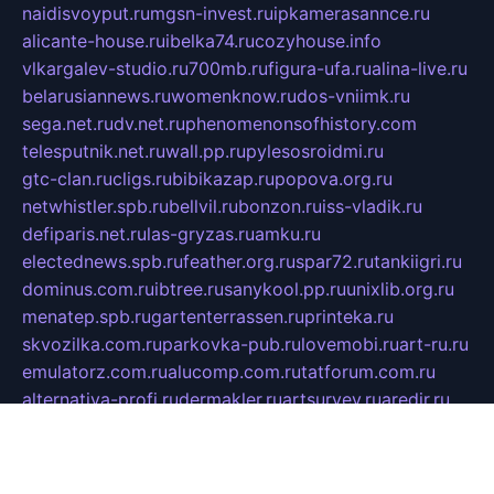
naidisvoyput.ru
mgsn-invest.ru
ipkamerasannce.ru
alicante-house.ru
ibelka74.ru
cozyhouse.info
vlkargalev-studio.ru
700mb.ru
figura-ufa.ru
alina-live.ru
belarusiannews.ru
womenknow.ru
dos-vniimk.ru
sega.net.ru
dv.net.ru
phenomenonsofhistory.com
telesputnik.net.ru
wall.pp.ru
pylesosroidmi.ru
gtc-clan.ru
cligs.ru
bibikazap.ru
popova.org.ru
netwhistler.spb.ru
bellvil.ru
bonzon.ru
iss-vladik.ru
defiparis.net.ru
las-gryzas.ru
amku.ru
electednews.spb.ru
feather.org.ru
spar72.ru
tankiigri.ru
dominus.com.ru
ibtree.ru
sanykool.pp.ru
unixlib.org.ru
menatep.spb.ru
gartenterrassen.ru
printeka.ru
skvozilka.com.ru
parkovka-pub.ru
lovemobi.ru
art-ru.ru
emulatorz.com.ru
alucomp.com.ru
tatforum.com.ru
alternativa-profi.ru
dermakler.ru
artsurvey.ru
aredir.ru
khimspas.ru
centr-maxi.ru
2018r.ru
bort-stomer-defort.ru
professional2.ru
gibsons.ru
artselena.ru
art-pilot.ru
ingredient.spb.ru