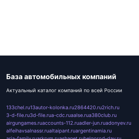
База автомобильных компаний
Актуальный каталог компаний по всей России
133chel.ru
13autor-kolonka.ru
2864420.ru
2rich.ru
3-d-file.ru
3d-file.ru
a-cdc.ru
aalse.ru
a380club.ru
airgungames.ru
accounts-112.ru
adler-jun.ru
adonyev.ru
alfeihavsalnassr.ru
altaipant.ru
argentinamia.ru
aria-family.ru
arkrym.ru
ashanet.ru
belgorod-day.ru