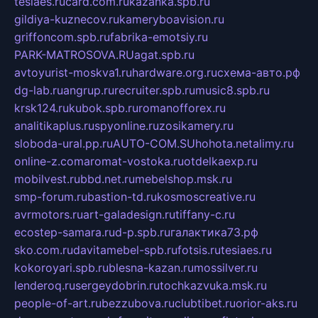
tesiaes.ru
card.com.ru
kazanka.spb.ru
gildiya-kuznecov.ru
kameryboavision.ru
griffoncom.spb.ru
fabrika-emotsiy.ru
PARK-MATROSOVA.RU
agat.spb.ru
avtoyurist-moskva1.ru
hardware.org.ru
схема-авто.рф
dg-lab.ru
angrup.ru
recruiter.spb.ru
music8.spb.ru
krsk124.ru
kubok.spb.ru
romanofforex.ru
analitikaplus.ru
spyonline.ru
zosikamery.ru
sloboda-ural.pp.ru
AUTO-COM.SU
hohota.net
alimy.ru
online-z.com
aromat-vostoka.ru
otdelkaexp.ru
mobilvest.ru
bbd.net.ru
mebelshop.msk.ru
smp-forum.ru
bastion-td.ru
kosmoscreative.ru
avrmotors.ru
art-galadesign.ru
tiffany-c.ru
ecostep-samara.ru
d-p.spb.ru
галактика73.рф
sko.com.ru
davitamebel-spb.ru
fotsis.ru
tesiaes.ru
kokoroyari.spb.ru
blesna-kazan.ru
mossilver.ru
lenderoq.ru
sergeydobrin.ru
tochkazvuka.msk.ru
people-of-art.ru
bezzubova.ru
clubtibet.ru
orior-aks.ru