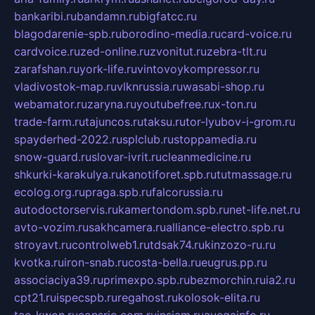
bankaribi.ru
bandamn.ru
bigfatcc.ru
blagodarenie-spb.ru
borodino-media.ru
card-voice.ru
cardvoice.ru
zed-online.ru
zvonitut.ru
zebra-tlt.ru
zarafshan.ru
york-life.ru
vintovoykompressor.ru
vladivostok-map.ru
vlknrussia.ru
wasabi-shop.ru
webamator.ru
zaryna.ru
youtubefree.ru
x-ton.ru
trade-farm.ru
tajuncos.ru
taksu.ru
tor-lyubov-i-grom.ru
spayderhed-2022.ru
splclub.ru
stoppamedia.ru
snow-guard.ru
slovar-ivrit.ru
cleanmedicine.ru
shkurki-karakulya.ru
kanotiforet.spb.ru
tutmassage.ru
ecolog.org.ru
praga.spb.ru
falcorussia.ru
autodoctorservis.ru
kamertondom.spb.ru
net-life.net.ru
avto-vozim.ru
sakhcamera.ru
alliance-electro.spb.ru
stroyavt.ru
controlweb1.ru
tdsak74.ru
kinzozo-ru.ru
kvotka.ru
iron-snab.ru
costa-bella.ru
eugrus.pp.ru
associaciya39.ru
primexpo.spb.ru
bezmorchin.ru
ia2.ru
cpt21.ru
ispecspb.ru
regahost.ru
kolosok-elita.ru
tae-kwon.ru
consrio.com.ru
insiam.ru
avegainfo.ru