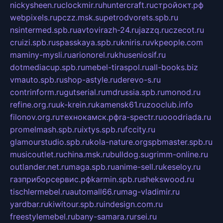
nickysheen.ru
clockmir.ru
huntercraft.ru
стройокт.рф
webpixels.ru
pczz.msk.su
petrodvorets.spb.ru
nsintermed.spb.ru
avtovirazh-24.ru
jazzq.ru
czecot.ru
cruizi.spb.ru
spasskaya.spb.ru
kniris.ru
vkpeople.com
maminy-mysli.ru
arionorel.ru
khuseniosif.ru
dotmediacup.spb.ru
mebel-tiraspol.ru
all-books.biz
vmauto.spb.ru
shop-astyle.ru
derevo-s.ru
contrinform.ru
gutserial.ru
mdrussia.spb.ru
monod.ru
refine.org.ru
uk-krein.ru
kamensk61.ru
zooclub.info
filonov.org.ru
технокамск.рф
ra-spectr.ru
ooodriada.ru
promelmash.spb.ru
ixtys.spb.ru
fccity.ru
glamourstudio.spb.ru
kola-nature.org
spbmaster.spb.ru
musicoutlet.ru
china.msk.ru
bulldog.su
grimm-online.ru
outlander.net.ru
maga.spb.ru
anime-sell.ru
keseloy.ru
газприборсервис.рф
karmin.spb.ru
shekswood.ru
tischlermebel.ru
automall66.ru
mag-vladimir.ru
yardbar.ru
kiwitour.spb.ru
indesign.com.ru
freestylemebel.ru
bany-samara.ru
rsei.ru