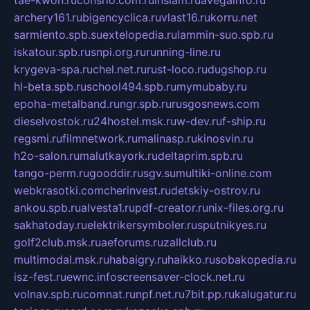
archery161.ru
bigencyclica.ru
vlast16.ru
korru.net
sarmiento.spb.su
extelopedia.ru
lammin-suo.spb.ru
iskatour.spb.ru
snpi.org.ru
running-line.ru
krygeva-spa.ru
chel.net.ru
rust-loco.ru
dugshop.ru
hl-beta.spb.ru
school494.spb.ru
mymubaby.ru
epoha-metalband.ru
ngr.spb.ru
rusgosnews.com
dieselvostok.ru
24hostel.msk.ru
w-dev.ru
f-ship.ru
regsmi.ru
filmnetwork.ru
malinasp.ru
kinosvin.ru
h2o-salon.ru
malutkayork.ru
deltaprim.spb.ru
tango-perm.ru
gooddir.ru
sgv.su
multiki-online.com
webkrasotki.com
cherinvest.ru
detskiy-ostrov.ru
ankou.spb.ru
alvesta1.ru
pdf-creator.ru
nix-files.org.ru
sakhatoday.ru
elektrikersymboler.ru
sputnikyes.ru
golf2club.msk.ru
aeforums.ru
zallclub.ru
multimodal.msk.ru
habaigry.ru
haikko.ru
sobakopedia.ru
isz-fest.ru
ewnc.info
screensaver-clock.net.ru
volnav.spb.ru
comnat.ru
npf.net.ru
7bit.pp.ru
kalugatur.ru