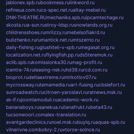
jablonex.spb.ru
bookmess.ru
linkword.ru
refineua.com.ru
cs-spec.net.ru
altay-mebel.ru
DNK-THEATRE.RU
mechaniks.spb.ru
ipcamtechage.ru
skosta.ru
a-sun.ru
stroy-ldsp.ru
snowlands.org.ru
childrensshoes.ru
mrlizzy.ru
mebelsofiakrd.ru
bulizhenko.ru
rumantick.net.ru
mtszerno.ru
daily-fishing.ru
glushiteli-v-spb.ru
megasat.org.ru
localization.net.ru
flyingfish.pp.ru
ds5teremok.ru
aclib.spb.ru
komissionka30.ru
mag-profit.ru
icentre-74.ru
leasing-nsk.ru
hd39.ru
rcd.com.ru
bioprot.ru
deltaextreme.ru
mirkotlov07.ru
mycrossway.ru
temamedia.ru
art-fusing.ru
cbslefort.ru
sunroadwatch.ru
citroen-yaroslavl.ru
ratnews.msk.ru
sk-if.ru
joomlamoduli.ru
academic-work.ru
bananaboys.ru
sanekua.ru
lianafrukt.ru
beta43.ru
tucsonwoori.com
alex-translation.ru
avantgardeclinics.ru
noel.msk.ru
buylq.ru
aquas-spb.ru
vilnerivne.com
bobry-2.ru
vtoroe-solnce.ru