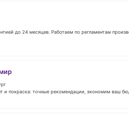
рантией до 24 месяцев. Работаем по регламентам произ
омир
ург
т и покраска: точные рекомендации, экономим ваш бюдж