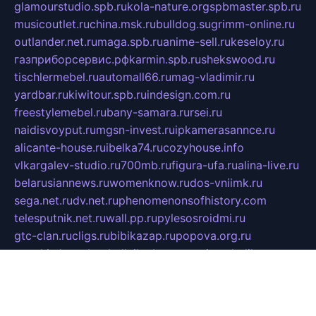
glamourstudio.spb.ru
kola-nature.org
spbmaster.spb.ru
musicoutlet.ru
china.msk.ru
bulldog.su
grimm-online.ru
outlander.net.ru
maga.spb.ru
anime-sell.ru
keseloy.ru
газприборсервис.рф
karmin.spb.ru
shekswood.ru
tischlermebel.ru
automall66.ru
mag-vladimir.ru
yardbar.ru
kiwitour.spb.ru
indesign.com.ru
freestylemebel.ru
bany-samara.ru
rsei.ru
naidisvoyput.ru
mgsn-invest.ru
ipkamerasannce.ru
alicante-house.ru
ibelka74.ru
cozyhouse.info
vlkargalev-studio.ru
700mb.ru
figura-ufa.ru
alina-live.ru
belarusiannews.ru
womenknow.ru
dos-vniimk.ru
sega.net.ru
dv.net.ru
phenomenonsofhistory.com
telesputnik.net.ru
wall.pp.ru
pylesosroidmi.ru
gtc-clan.ru
cligs.ru
bibikazap.ru
popova.org.ru
netwhistler.spb.ru
bellvil.ru
bonzon.ru
iss-vladik.ru
defiparis.net.ru
las-gryzas.ru
amku.ru
electednews.spb.ru
feather.org.ru
spar72.ru
tankiigri.ru
dominus.com.ru
ibtree.ru
sanykool.pp.ru
unixlib.org.ru