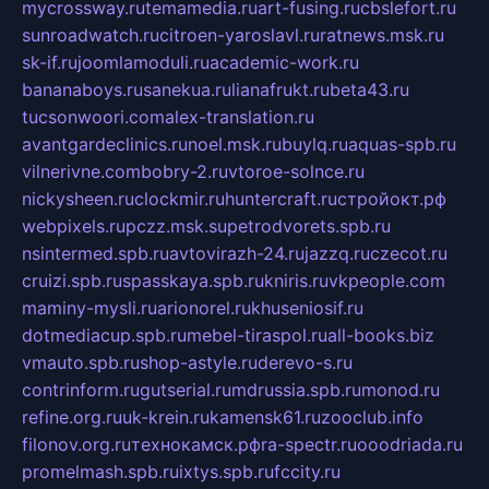
mycrossway.ru
temamedia.ru
art-fusing.ru
cbslefort.ru
sunroadwatch.ru
citroen-yaroslavl.ru
ratnews.msk.ru
sk-if.ru
joomlamoduli.ru
academic-work.ru
bananaboys.ru
sanekua.ru
lianafrukt.ru
beta43.ru
tucsonwoori.com
alex-translation.ru
avantgardeclinics.ru
noel.msk.ru
buylq.ru
aquas-spb.ru
vilnerivne.com
bobry-2.ru
vtoroe-solnce.ru
nickysheen.ru
clockmir.ru
huntercraft.ru
стройокт.рф
webpixels.ru
pczz.msk.su
petrodvorets.spb.ru
nsintermed.spb.ru
avtovirazh-24.ru
jazzq.ru
czecot.ru
cruizi.spb.ru
spasskaya.spb.ru
kniris.ru
vkpeople.com
maminy-mysli.ru
arionorel.ru
khuseniosif.ru
dotmediacup.spb.ru
mebel-tiraspol.ru
all-books.biz
vmauto.spb.ru
shop-astyle.ru
derevo-s.ru
contrinform.ru
gutserial.ru
mdrussia.spb.ru
monod.ru
refine.org.ru
uk-krein.ru
kamensk61.ru
zooclub.info
filonov.org.ru
технокамск.рф
ra-spectr.ru
ooodriada.ru
promelmash.spb.ru
ixtys.spb.ru
fccity.ru