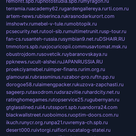
remontt.spb.ru
photostudia.spb.ru
myragon.ru
terramia.ru
academy62.ru
gardengallereya.ru
rti.com.ru
artem-news.ru
biserinca.ru
krasnodarkurort.com
imshowtv.ru
mebel-v-tule.ru
mobtopik.ru
pcsecurity.net.ru
tool-sib.ru
multimetrunit.ru
sp-tour.ru
fan-cs.ru
santeh-russia.ru
symbian9.net.ru
DSHAIR.RU
tmmotors.spb.ru
xjocuricopii.com
musavtomat.msk.ru
obustrojdom.ru
sovetcik.ru
ybaranovskaya.ru
ppknews.ru
cult-alshei.ru
JAPANRUSSIA.RU
proekciyamebel.ru
imper-finans.ru
rim.org.ru
glamourai.ru
brassminus.ru
zabor-pro.ru
ftn.pp.ru
dorogoe58.ru
laimengpacker.ru
kuzova-zapchasti.ru
sageerp.ru
taxodrom.ru
dsrazvitie.ru
hardcity.net.ru
ratinghomegames.ru
topservice25.ru
gubernyan.ru
gtglasslined.ru
ii4.ru
tssport.spb.ru
andorra24.com
blackwallstreet.ru
oboimos.ru
optim-doors.com.ru
ikuch.ru
nycr.org.ru
npa21.ru
vremya-ch.spb.ru
desert000.ru
ivtorgi.ru
ifiori.ru
catalog-statei.ru