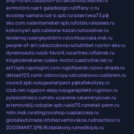
smp-forum.ru
bastion-td.ru
kosmoscreative.ru
avrmotors.ru
art-galadesign.ru
tiffany-c.ru
ecostep-samara.ru
d-p.spb.ru
галактика73.рф
sko.com.ru
davitamebel-spb.ru
fotsis.ru
tesiaes.ru
kokoroyari.spb.ru
blesna-kazan.ru
mossilver.ru
lenderoq.ru
sergeydobrin.ru
tochkazvuka.msk.ru
people-of-art.ru
bezzubova.ru
clubtibet.ru
orior-aks.ru
dynamoauto.ru
szk-favorit.ru
carlines.ru
flatnsk.ru
kingbolenskaner.ru
alex-motor.ru
astroline.net.ru
act1.spb.ru
polyglot.com.ru
gidlipetsk.ru
ooo-driada.ru
detsad125.ru
mir-zdoroviya.ru
bruslanovo.ru
siterem.ru
council.spb.ru
лодкипатриот.рф
kafekolizey.ru
iclub.net.ru
gazon-easy.ru
sugarepilekb.ru
grinox.ru
pylesostineco.ru
msts-ozarenie.ru
kameryjooan.ru
artemovskij.ru
dopler.spb.ru
aid70.ru
metall-perm.ru
ndm.msk.ru
ratingzooshop.ru
apiaccess.ru
globalautotrade.info
bezverhovskoe.ru
drsschool.ru
ZOOSMART.SPB.RU
dalakony.ru
medikijob.ru