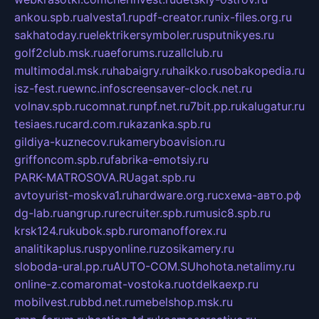
ankou.spb.ru
alvesta1.ru
pdf-creator.ru
nix-files.org.ru
sakhatoday.ru
elektrikersymboler.ru
sputnikyes.ru
golf2club.msk.ru
aeforums.ru
zallclub.ru
multimodal.msk.ru
habaigry.ru
haikko.ru
sobakopedia.ru
isz-fest.ru
ewnc.info
screensaver-clock.net.ru
volnav.spb.ru
comnat.ru
npf.net.ru
7bit.pp.ru
kalugatur.ru
tesiaes.ru
card.com.ru
kazanka.spb.ru
gildiya-kuznecov.ru
kameryboavision.ru
griffoncom.spb.ru
fabrika-emotsiy.ru
PARK-MATROSOVA.RU
agat.spb.ru
avtoyurist-moskva1.ru
hardware.org.ru
схема-авто.рф
dg-lab.ru
angrup.ru
recruiter.spb.ru
music8.spb.ru
krsk124.ru
kubok.spb.ru
romanofforex.ru
analitikaplus.ru
spyonline.ru
zosikamery.ru
sloboda-ural.pp.ru
AUTO-COM.SU
hohota.net
alimy.ru
online-z.com
aromat-vostoka.ru
otdelkaexp.ru
mobilvest.ru
bbd.net.ru
mebelshop.msk.ru