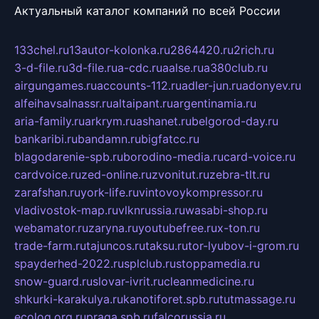
Актуальный каталог компаний по всей России
133chel.ru
13autor-kolonka.ru
2864420.ru
2rich.ru
3-d-file.ru
3d-file.ru
a-cdc.ru
aalse.ru
a380club.ru
airgungames.ru
accounts-112.ru
adler-jun.ru
adonyev.ru
alfeihavsalnassr.ru
altaipant.ru
argentinamia.ru
aria-family.ru
arkrym.ru
ashanet.ru
belgorod-day.ru
bankaribi.ru
bandamn.ru
bigfatcc.ru
blagodarenie-spb.ru
borodino-media.ru
card-voice.ru
cardvoice.ru
zed-online.ru
zvonitut.ru
zebra-tlt.ru
zarafshan.ru
york-life.ru
vintovoykompressor.ru
vladivostok-map.ru
vlknrussia.ru
wasabi-shop.ru
webamator.ru
zaryna.ru
youtubefree.ru
x-ton.ru
trade-farm.ru
tajuncos.ru
taksu.ru
tor-lyubov-i-grom.ru
spayderhed-2022.ru
splclub.ru
stoppamedia.ru
snow-guard.ru
slovar-ivrit.ru
cleanmedicine.ru
shkurki-karakulya.ru
kanotiforet.spb.ru
tutmassage.ru
ecolog.org.ru
praga.spb.ru
falcorussia.ru