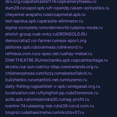
dcv.org.ru
spetsmaster174.ru
ipkameryhiseeu.ru
dum26.ru
ruspol.spb.ru
fr-opendp.ru
kam-solnyshko.ru
cheyenne-arapaho.ru
sevzapmetal.spb.ru
ted-lapidus.spb.ru
parasite-eliminator.ru
sigma-complete.ru
modernworld.ru
dama-moda.ru
eholot-group.ru
sk-nvkz.ru
DRONGOLD.RU
democratia2.ru
i-farmer.ru
mass-sport.org
jablonex.spb.ru
bookmess.ru
linkword.ru
refineua.com.ru
cs-spec.net.ru
altay-mebel.ru
DNK-THEATRE.RU
mechaniks.spb.ru
ipcamtechage.ru
skosta.ru
a-sun.ru
stroy-ldsp.ru
snowlands.org.ru
childrensshoes.ru
mrlizzy.ru
mebelsofiakrd.ru
bulizhenko.ru
rumantick.net.ru
mtszerno.ru
daily-fishing.ru
glushiteli-v-spb.ru
megasat.org.ru
localization.net.ru
flyingfish.pp.ru
ds5teremok.ru
aclib.spb.ru
komissionka30.ru
mag-profit.ru
icentre-74.ru
leasing-nsk.ru
hd39.ru
rcd.com.ru
bioprot.ru
deltaextreme.ru
mirkotlov07.ru