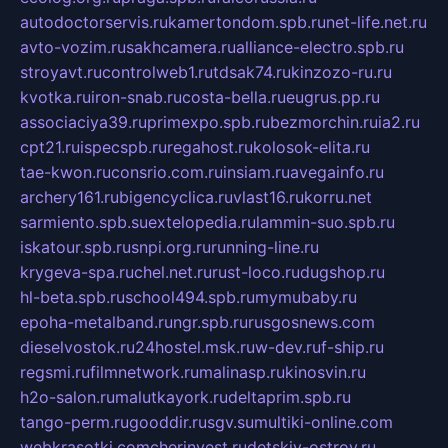
autodoctorservis.ru
kamertondom.spb.ru
net-life.net.ru
avto-vozim.ru
sakhcamera.ru
alliance-electro.spb.ru
stroyavt.ru
controlweb1.ru
tdsak74.ru
kinzozo-ru.ru
kvotka.ru
iron-snab.ru
costa-bella.ru
eugrus.pp.ru
associaciya39.ru
primexpo.spb.ru
bezmorchin.ru
ia2.ru
cpt21.ru
ispecspb.ru
regahost.ru
kolosok-elita.ru
tae-kwon.ru
consrio.com.ru
insiam.ru
avegainfo.ru
archery161.ru
bigencyclica.ru
vlast16.ru
korru.net
sarmiento.spb.su
extelopedia.ru
lammin-suo.spb.ru
iskatour.spb.ru
snpi.org.ru
running-line.ru
krygeva-spa.ru
chel.net.ru
rust-loco.ru
dugshop.ru
hl-beta.spb.ru
school494.spb.ru
mymubaby.ru
epoha-metalband.ru
ngr.spb.ru
rusgosnews.com
dieselvostok.ru
24hostel.msk.ru
w-dev.ru
f-ship.ru
regsmi.ru
filmnetwork.ru
malinasp.ru
kinosvin.ru
h2o-salon.ru
malutkayork.ru
deltaprim.spb.ru
tango-perm.ru
gooddir.ru
sgv.su
multiki-online.com
webkrasotki.com
cherinvest.ru
detskiy-ostrov.ru