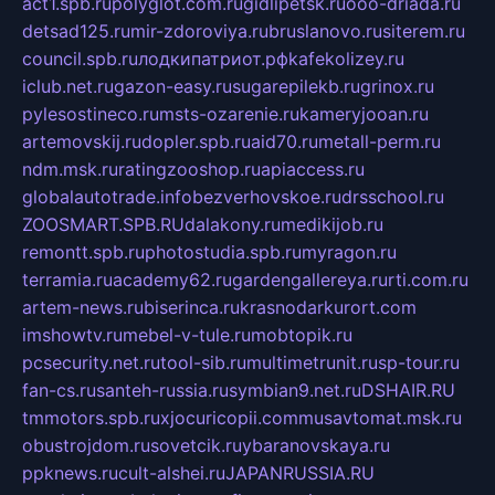
act1.spb.ru
polyglot.com.ru
gidlipetsk.ru
ooo-driada.ru
detsad125.ru
mir-zdoroviya.ru
bruslanovo.ru
siterem.ru
council.spb.ru
лодкипатриот.рф
kafekolizey.ru
iclub.net.ru
gazon-easy.ru
sugarepilekb.ru
grinox.ru
pylesostineco.ru
msts-ozarenie.ru
kameryjooan.ru
artemovskij.ru
dopler.spb.ru
aid70.ru
metall-perm.ru
ndm.msk.ru
ratingzooshop.ru
apiaccess.ru
globalautotrade.info
bezverhovskoe.ru
drsschool.ru
ZOOSMART.SPB.RU
dalakony.ru
medikijob.ru
remontt.spb.ru
photostudia.spb.ru
myragon.ru
terramia.ru
academy62.ru
gardengallereya.ru
rti.com.ru
artem-news.ru
biserinca.ru
krasnodarkurort.com
imshowtv.ru
mebel-v-tule.ru
mobtopik.ru
pcsecurity.net.ru
tool-sib.ru
multimetrunit.ru
sp-tour.ru
fan-cs.ru
santeh-russia.ru
symbian9.net.ru
DSHAIR.RU
tmmotors.spb.ru
xjocuricopii.com
musavtomat.msk.ru
obustrojdom.ru
sovetcik.ru
ybaranovskaya.ru
ppknews.ru
cult-alshei.ru
JAPANRUSSIA.RU