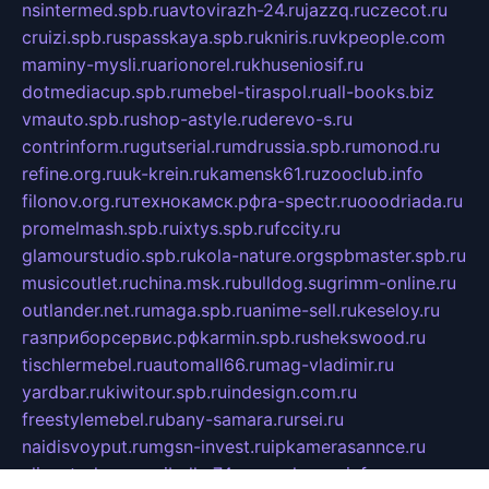
nsintermed.spb.ru
avtovirazh-24.ru
jazzq.ru
czecot.ru
cruizi.spb.ru
spasskaya.spb.ru
kniris.ru
vkpeople.com
maminy-mysli.ru
arionorel.ru
khuseniosif.ru
dotmediacup.spb.ru
mebel-tiraspol.ru
all-books.biz
vmauto.spb.ru
shop-astyle.ru
derevo-s.ru
contrinform.ru
gutserial.ru
mdrussia.spb.ru
monod.ru
refine.org.ru
uk-krein.ru
kamensk61.ru
zooclub.info
filonov.org.ru
технокамск.рф
ra-spectr.ru
ooodriada.ru
promelmash.spb.ru
ixtys.spb.ru
fccity.ru
glamourstudio.spb.ru
kola-nature.org
spbmaster.spb.ru
musicoutlet.ru
china.msk.ru
bulldog.su
grimm-online.ru
outlander.net.ru
maga.spb.ru
anime-sell.ru
keseloy.ru
газприборсервис.рф
karmin.spb.ru
shekswood.ru
tischlermebel.ru
automall66.ru
mag-vladimir.ru
yardbar.ru
kiwitour.spb.ru
indesign.com.ru
freestylemebel.ru
bany-samara.ru
rsei.ru
naidisvoyput.ru
mgsn-invest.ru
ipkamerasannce.ru
alicante-house.ru
ibelka74.ru
cozyhouse.info