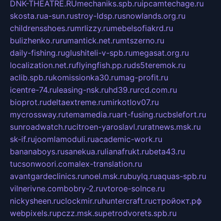
DNK-THEATRE.RU
mechaniks.spb.ru
ipcamtechage.ru
skosta.ru
a-sun.ru
stroy-ldsp.ru
snowlands.org.ru
childrensshoes.ru
mrlizzy.ru
mebelsofiakrd.ru
bulizhenko.ru
rumantick.net.ru
mtszerno.ru
daily-fishing.ru
glushiteli-v-spb.ru
megasat.org.ru
localization.net.ru
flyingfish.pp.ru
ds5teremok.ru
aclib.spb.ru
komissionka30.ru
mag-profit.ru
icentre-74.ru
leasing-nsk.ru
hd39.ru
rcd.com.ru
bioprot.ru
deltaextreme.ru
mirkotlov07.ru
mycrossway.ru
temamedia.ru
art-fusing.ru
cbslefort.ru
sunroadwatch.ru
citroen-yaroslavl.ru
ratnews.msk.ru
sk-if.ru
joomlamoduli.ru
academic-work.ru
bananaboys.ru
sanekua.ru
lianafrukt.ru
beta43.ru
tucsonwoori.com
alex-translation.ru
avantgardeclinics.ru
noel.msk.ru
buylq.ru
aquas-spb.ru
vilnerivne.com
bobry-2.ru
vtoroe-solnce.ru
nickysheen.ru
clockmir.ru
huntercraft.ru
стройокт.рф
webpixels.ru
pczz.msk.su
petrodvorets.spb.ru