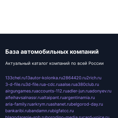
База автомобильных компаний
Актуальный каталог компаний по всей России
133chel.ru
13autor-kolonka.ru
2864420.ru
2rich.ru
3-d-file.ru
3d-file.ru
a-cdc.ru
aalse.ru
a380club.ru
airgungames.ru
accounts-112.ru
adler-jun.ru
adonyev.ru
alfeihavsalnassr.ru
altaipant.ru
argentinamia.ru
aria-family.ru
arkrym.ru
ashanet.ru
belgorod-day.ru
bankaribi.ru
bandamn.ru
bigfatcc.ru
blagodarenie-spb.ru
borodino-media.ru
card-voice.ru