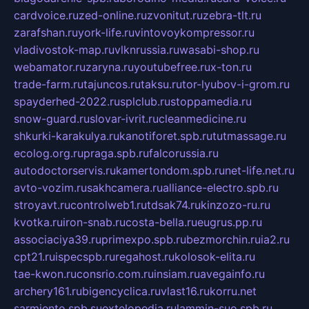
cardvoice.ru
zed-online.ru
zvonitut.ru
zebra-tlt.ru
zarafshan.ru
york-life.ru
vintovoykompressor.ru
vladivostok-map.ru
vlknrussia.ru
wasabi-shop.ru
webamator.ru
zaryna.ru
youtubefree.ru
x-ton.ru
trade-farm.ru
tajuncos.ru
taksu.ru
tor-lyubov-i-grom.ru
spayderhed-2022.ru
splclub.ru
stoppamedia.ru
snow-guard.ru
slovar-ivrit.ru
cleanmedicine.ru
shkurki-karakulya.ru
kanotiforet.spb.ru
tutmassage.ru
ecolog.org.ru
praga.spb.ru
falcorussia.ru
autodoctorservis.ru
kamertondom.spb.ru
net-life.net.ru
avto-vozim.ru
sakhcamera.ru
alliance-electro.spb.ru
stroyavt.ru
controlweb1.ru
tdsak74.ru
kinzozo-ru.ru
kvotka.ru
iron-snab.ru
costa-bella.ru
eugrus.pp.ru
associaciya39.ru
primexpo.spb.ru
bezmorchin.ru
ia2.ru
cpt21.ru
ispecspb.ru
regahost.ru
kolosok-elita.ru
tae-kwon.ru
consrio.com.ru
insiam.ru
avegainfo.ru
archery161.ru
bigencyclica.ru
vlast16.ru
korru.net
sarmiento.spb.su
extelopedia.ru
lammin-suo.spb.ru