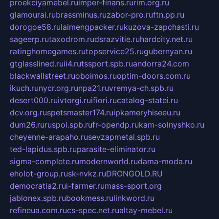
proekciyamebel.ru
imper-finans.ru
rim.org.ru
glamourai.ru
brassminus.ru
zabor-pro.ru
ftn.pp.ru
dorogoe58.ru
laimengpacker.ru
kuzova-zapchasti.ru
sageerp.ru
taxodrom.ru
dsrazvitie.ru
hardcity.net.ru
ratinghomegames.ru
topservice25.ru
gubernyan.ru
gtglasslined.ru
ii4.ru
tssport.spb.ru
andorra24.com
blackwallstreet.ru
oboimos.ru
optim-doors.com.ru
ikuch.ru
nycr.org.ru
npa21.ru
vremya-ch.spb.ru
desert000.ru
ivtorgi.ru
ifiori.ru
catalog-statei.ru
dcv.org.ru
spetsmaster174.ru
ipkameryhiseeu.ru
dum26.ru
ruspol.spb.ru
fr-opendp.ru
kam-solnyshko.ru
cheyenne-arapaho.ru
sevzapmetal.spb.ru
ted-lapidus.spb.ru
parasite-eliminator.ru
sigma-complete.ru
modernworld.ru
dama-moda.ru
eholot-group.ru
sk-nvkz.ru
DRONGOLD.RU
democratia2.ru
i-farmer.ru
mass-sport.org
jablonex.spb.ru
bookmess.ru
linkword.ru
refineua.com.ru
cs-spec.net.ru
altay-mebel.ru