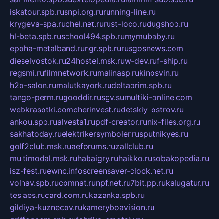
iskatour.spb.ru
snpi.org.ru
running-line.ru
krygeva-spa.ru
chel.net.ru
rust-loco.ru
dugshop.ru
hl-beta.spb.ru
school494.spb.ru
mymubaby.ru
epoha-metalband.ru
ngr.spb.ru
rusgosnews.com
dieselvostok.ru
24hostel.msk.ru
w-dev.ru
f-ship.ru
regsmi.ru
filmnetwork.ru
malinasp.ru
kinosvin.ru
h2o-salon.ru
malutkayork.ru
deltaprim.spb.ru
tango-perm.ru
gooddir.ru
sgv.su
multiki-online.com
webkrasotki.com
cherinvest.ru
detskiy-ostrov.ru
ankou.spb.ru
alvesta1.ru
pdf-creator.ru
nix-files.org.ru
sakhatoday.ru
elektrikersymboler.ru
sputnikyes.ru
golf2club.msk.ru
aeforums.ru
zallclub.ru
multimodal.msk.ru
habaigry.ru
haikko.ru
sobakopedia.ru
isz-fest.ru
ewnc.info
screensaver-clock.net.ru
volnav.spb.ru
comnat.ru
npf.net.ru
7bit.pp.ru
kalugatur.ru
tesiaes.ru
card.com.ru
kazanka.spb.ru
gildiya-kuznecov.ru
kameryboavision.ru