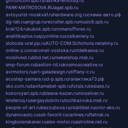
griffoncom.spb.ru
fabrika-emotsiy.ru
PARK-MATROSOVA.RU
agat.spb.ru
avtoyurist-moskva1.ru
hardware.org.ru
схема-авто.рф
dg-lab.ru
angrup.ru
recruiter.spb.ru
music8.spb.ru
krsk124.ru
kubok.spb.ru
romanofforex.ru
analitikaplus.ru
spyonline.ru
zosikamery.ru
sloboda-ural.pp.ru
AUTO-COM.SU
hohota.net
alimy.ru
online-z.com
aromat-vostoka.ru
otdelkaexp.ru
mobilvest.ru
bbd.net.ru
mebelshop.msk.ru
smp-forum.ru
bastion-td.ru
kosmoscreative.ru
avrmotors.ru
art-galadesign.ru
tiffany-c.ru
ecostep-samara.ru
d-p.spb.ru
галактика73.рф
sko.com.ru
davitamebel-spb.ru
fotsis.ru
tesiaes.ru
kokoroyari.spb.ru
blesna-kazan.ru
mossilver.ru
lenderoq.ru
sergeydobrin.ru
tochkazvuka.msk.ru
people-of-art.ru
bezzubova.ru
clubtibet.ru
orior-aks.ru
dynamoauto.ru
szk-favorit.ru
carlines.ru
flatnsk.ru
kingbolenskaner.ru
alex-motor.ru
astroline.net.ru