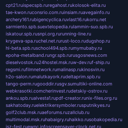
cpt21.ru
ispecspb.ru
regahost.ru
kolosok-elita.ru
tae-kwon.ru
consrio.com.ru
insiam.ru
avegainfo.ru
archery161.ru
bigencyclica.ru
vlast16.ru
korru.net
sarmiento.spb.su
extelopedia.ru
lammin-suo.spb.ru
iskatour.spb.ru
snpi.org.ru
running-line.ru
krygeva-spa.ru
chel.net.ru
rust-loco.ru
dugshop.ru
hl-beta.spb.ru
school494.spb.ru
mymubaby.ru
epoha-metalband.ru
ngr.spb.ru
rusgosnews.com
dieselvostok.ru
24hostel.msk.ru
w-dev.ru
f-ship.ru
regsmi.ru
filmnetwork.ru
malinasp.ru
kinosvin.ru
h2o-salon.ru
malutkayork.ru
deltaprim.spb.ru
tango-perm.ru
gooddir.ru
sgv.su
multiki-online.com
webkrasotki.com
cherinvest.ru
detskiy-ostrov.ru
ankou.spb.ru
alvesta1.ru
pdf-creator.ru
nix-files.org.ru
sakhatoday.ru
elektrikersymboler.ru
sputnikyes.ru
golf2club.msk.ru
aeforums.ru
zallclub.ru
multimodal.msk.ru
habaigry.ru
haikko.ru
sobakopedia.ru
isz-fest.ru
ewnc.info
screensaver-clock.net.ru