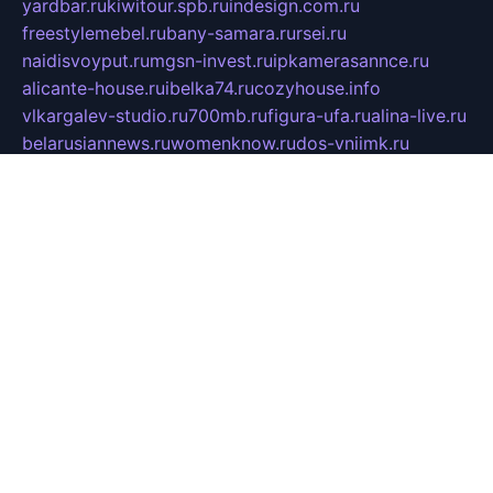
yardbar.ru
kiwitour.spb.ru
indesign.com.ru
freestylemebel.ru
bany-samara.ru
rsei.ru
naidisvoyput.ru
mgsn-invest.ru
ipkamerasannce.ru
alicante-house.ru
ibelka74.ru
cozyhouse.info
vlkargalev-studio.ru
700mb.ru
figura-ufa.ru
alina-live.ru
belarusiannews.ru
womenknow.ru
dos-vniimk.ru
sega.net.ru
dv.net.ru
phenomenonsofhistory.com
telesputnik.net.ru
wall.pp.ru
pylesosroidmi.ru
gtc-clan.ru
cligs.ru
bibikazap.ru
popova.org.ru
netwhistler.spb.ru
bellvil.ru
bonzon.ru
iss-vladik.ru
defiparis.net.ru
las-gryzas.ru
amku.ru
electednews.spb.ru
feather.org.ru
spar72.ru
tankiigri.ru
dominus.com.ru
ibtree.ru
sanykool.pp.ru
unixlib.org.ru
menatep.spb.ru
gartenterrassen.ru
printeka.ru
skvozilka.com.ru
parkovka-pub.ru
lovemobi.ru
art-ru.ru
emulatorz.com.ru
alucomp.com.ru
tatforum.com.ru
alternativa-profi.ru
dermakler.ru
artsurvey.ru
aredir.ru
khimspas.ru
centr-maxi.ru
2018r.ru