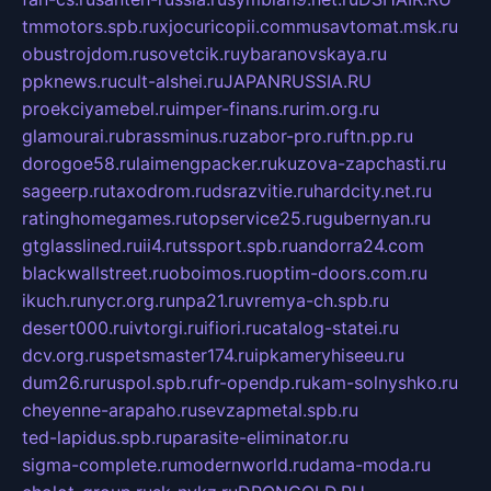
tmmotors.spb.ru
xjocuricopii.com
musavtomat.msk.ru
obustrojdom.ru
sovetcik.ru
ybaranovskaya.ru
ppknews.ru
cult-alshei.ru
JAPANRUSSIA.RU
proekciyamebel.ru
imper-finans.ru
rim.org.ru
glamourai.ru
brassminus.ru
zabor-pro.ru
ftn.pp.ru
dorogoe58.ru
laimengpacker.ru
kuzova-zapchasti.ru
sageerp.ru
taxodrom.ru
dsrazvitie.ru
hardcity.net.ru
ratinghomegames.ru
topservice25.ru
gubernyan.ru
gtglasslined.ru
ii4.ru
tssport.spb.ru
andorra24.com
blackwallstreet.ru
oboimos.ru
optim-doors.com.ru
ikuch.ru
nycr.org.ru
npa21.ru
vremya-ch.spb.ru
desert000.ru
ivtorgi.ru
ifiori.ru
catalog-statei.ru
dcv.org.ru
spetsmaster174.ru
ipkameryhiseeu.ru
dum26.ru
ruspol.spb.ru
fr-opendp.ru
kam-solnyshko.ru
cheyenne-arapaho.ru
sevzapmetal.spb.ru
ted-lapidus.spb.ru
parasite-eliminator.ru
sigma-complete.ru
modernworld.ru
dama-moda.ru