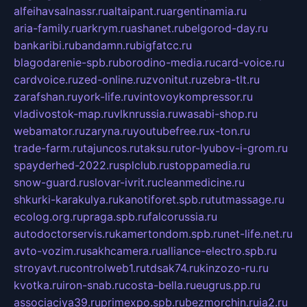
alfeihavsalnassr.ru
altaipant.ru
argentinamia.ru
aria-family.ru
arkrym.ru
ashanet.ru
belgorod-day.ru
bankaribi.ru
bandamn.ru
bigfatcc.ru
blagodarenie-spb.ru
borodino-media.ru
card-voice.ru
cardvoice.ru
zed-online.ru
zvonitut.ru
zebra-tlt.ru
zarafshan.ru
york-life.ru
vintovoykompressor.ru
vladivostok-map.ru
vlknrussia.ru
wasabi-shop.ru
webamator.ru
zaryna.ru
youtubefree.ru
x-ton.ru
trade-farm.ru
tajuncos.ru
taksu.ru
tor-lyubov-i-grom.ru
spayderhed-2022.ru
splclub.ru
stoppamedia.ru
snow-guard.ru
slovar-ivrit.ru
cleanmedicine.ru
shkurki-karakulya.ru
kanotiforet.spb.ru
tutmassage.ru
ecolog.org.ru
praga.spb.ru
falcorussia.ru
autodoctorservis.ru
kamertondom.spb.ru
net-life.net.ru
avto-vozim.ru
sakhcamera.ru
alliance-electro.spb.ru
stroyavt.ru
controlweb1.ru
tdsak74.ru
kinzozo-ru.ru
kvotka.ru
iron-snab.ru
costa-bella.ru
eugrus.pp.ru
associaciya39.ru
primexpo.spb.ru
bezmorchin.ru
ia2.ru