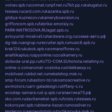
volnav.spb.ru
comnat.ru
npf.net.ru
7bit.pp.ru
kalugatur.ru
tesiaes.ru
card.com.ru
kazanka.spb.ru
gildiya-kuznecov.ru
kameryboavision.ru
griffoncom.spb.ru
fabrika-emotsiy.ru
PARK-MATROSOVA.RU
agat.spb.ru
avtoyurist-moskva1.ru
hardware.org.ru
схема-авто.рф
dg-lab.ru
angrup.ru
recruiter.spb.ru
music8.spb.ru
krsk124.ru
kubok.spb.ru
romanofforex.ru
analitikaplus.ru
spyonline.ru
zosikamery.ru
sloboda-ural.pp.ru
AUTO-COM.SU
hohota.net
alimy.ru
online-z.com
aromat-vostoka.ru
otdelkaexp.ru
mobilvest.ru
bbd.net.ru
mebelshop.msk.ru
smp-forum.ru
bastion-td.ru
kosmoscreative.ru
avrmotors.ru
art-galadesign.ru
tiffany-c.ru
ecostep-samara.ru
d-p.spb.ru
галактика73.рф
sko.com.ru
davitamebel-spb.ru
fotsis.ru
tesiaes.ru
kokoroyari.spb.ru
blesna-kazan.ru
mossilver.ru
lenderoq.ru
sergeydobrin.ru
tochkazvuka.msk.ru