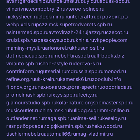
avantgardeclinics.ru
noel.msk.ru
buylq.ru
aquas-spb.ru
vilnerivne.com
bobry-2.ru
vtoroe-solnce.ru
nickysheen.ru
clockmir.ru
huntercraft.ru
стройокт.рф
webpixels.ru
pczz.msk.su
petrodvorets.spb.ru
nsintermed.spb.ru
avtovirazh-24.ru
jazzq.ru
czecot.ru
cruizi.spb.ru
spasskaya.spb.ru
kniris.ru
vkpeople.com
maminy-mysli.ru
arionorel.ru
khuseniosif.ru
dotmediacup.spb.ru
mebel-tiraspol.ru
all-books.biz
vmauto.spb.ru
shop-astyle.ru
derevo-s.ru
contrinform.ru
gutserial.ru
mdrussia.spb.ru
monod.ru
refine.org.ru
uk-krein.ru
kamensk61.ru
zooclub.info
filonov.org.ru
технокамск.рф
ra-spectr.ru
ooodriada.ru
promelmash.spb.ru
ixtys.spb.ru
fccity.ru
glamourstudio.spb.ru
kola-nature.org
spbmaster.spb.ru
musicoutlet.ru
china.msk.ru
bulldog.su
grimm-online.ru
outlander.net.ru
maga.spb.ru
anime-sell.ru
keseloy.ru
газприборсервис.рф
karmin.spb.ru
shekswood.ru
tischlermebel.ru
automall66.ru
mag-vladimir.ru