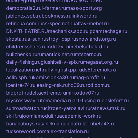
eholot-group.ru
sk-nvkz.ru
DRONGOLD.RU
democratia2.ru
i-farmer.ru
mass-sport.org
jablonex.spb.ru
bookmess.ru
linkword.ru
refineua.com.ru
cs-spec.net.ru
altay-mebel.ru
DNK-THEATRE.RU
mechaniks.spb.ru
ipcamtechage.ru
skosta.ru
a-sun.ru
stroy-ldsp.ru
snowlands.org.ru
childrensshoes.ru
mrlizzy.ru
mebelsofiakrd.ru
bulizhenko.ru
rumantick.net.ru
mtszerno.ru
daily-fishing.ru
glushiteli-v-spb.ru
megasat.org.ru
localization.net.ru
flyingfish.pp.ru
ds5teremok.ru
aclib.spb.ru
komissionka30.ru
mag-profit.ru
icentre-74.ru
leasing-nsk.ru
hd39.ru
rcd.com.ru
bioprot.ru
deltaextreme.ru
mirkotlov07.ru
mycrossway.ru
temamedia.ru
art-fusing.ru
cbslefort.ru
sunroadwatch.ru
citroen-yaroslavl.ru
ratnews.msk.ru
sk-if.ru
joomlamoduli.ru
academic-work.ru
bananaboys.ru
sanekua.ru
lianafrukt.ru
beta43.ru
tucsonwoori.com
alex-translation.ru