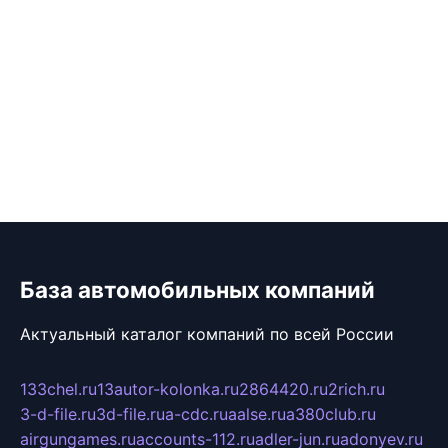
База автомобильных компаний
Актуальный каталог компаний по всей России
133chel.ru
13autor-kolonka.ru
2864420.ru
2rich.ru
3-d-file.ru
3d-file.ru
a-cdc.ru
aalse.ru
a380club.ru
airgungames.ru
accounts-112.ru
adler-jun.ru
adonyev.ru