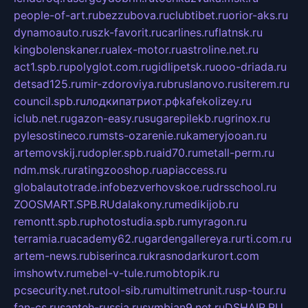
people-of-art.ru
bezzubova.ru
clubtibet.ru
orior-aks.ru
dynamoauto.ru
szk-favorit.ru
carlines.ru
flatnsk.ru
kingbolenskaner.ru
alex-motor.ru
astroline.net.ru
act1.spb.ru
polyglot.com.ru
gidlipetsk.ru
ooo-driada.ru
detsad125.ru
mir-zdoroviya.ru
bruslanovo.ru
siterem.ru
council.spb.ru
лодкипатриот.рф
kafekolizey.ru
iclub.net.ru
gazon-easy.ru
sugarepilekb.ru
grinox.ru
pylesostineco.ru
msts-ozarenie.ru
kameryjooan.ru
artemovskij.ru
dopler.spb.ru
aid70.ru
metall-perm.ru
ndm.msk.ru
ratingzooshop.ru
apiaccess.ru
globalautotrade.info
bezverhovskoe.ru
drsschool.ru
ZOOSMART.SPB.RU
dalakony.ru
medikijob.ru
remontt.spb.ru
photostudia.spb.ru
myragon.ru
terramia.ru
academy62.ru
gardengallereya.ru
rti.com.ru
artem-news.ru
biserinca.ru
krasnodarkurort.com
imshowtv.ru
mebel-v-tule.ru
mobtopik.ru
pcsecurity.net.ru
tool-sib.ru
multimetrunit.ru
sp-tour.ru
fan-cs.ru
santeh-russia.ru
symbian9.net.ru
DSHAIR.RU