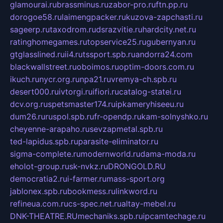
glamourai.ru
brassminus.ru
zabor-pro.ru
ftn.pp.ru
dorogoe58.ru
laimengpacker.ru
kuzova-zapchasti.ru
sageerp.ru
taxodrom.ru
dsrazvitie.ru
hardcity.net.ru
ratinghomegames.ru
topservice25.ru
gubernyan.ru
gtglasslined.ru
ii4.ru
tssport.spb.ru
andorra24.com
blackwallstreet.ru
oboimos.ru
optim-doors.com.ru
ikuch.ru
nycr.org.ru
npa21.ru
vremya-ch.spb.ru
desert000.ru
ivtorgi.ru
ifiori.ru
catalog-statei.ru
dcv.org.ru
spetsmaster174.ru
ipkameryhiseeu.ru
dum26.ru
ruspol.spb.ru
fr-opendp.ru
kam-solnyshko.ru
cheyenne-arapaho.ru
sevzapmetal.spb.ru
ted-lapidus.spb.ru
parasite-eliminator.ru
sigma-complete.ru
modernworld.ru
dama-moda.ru
eholot-group.ru
sk-nvkz.ru
DRONGOLD.RU
democratia2.ru
i-farmer.ru
mass-sport.org
jablonex.spb.ru
bookmess.ru
linkword.ru
refineua.com.ru
cs-spec.net.ru
altay-mebel.ru
DNK-THEATRE.RU
mechaniks.spb.ru
ipcamtechage.ru