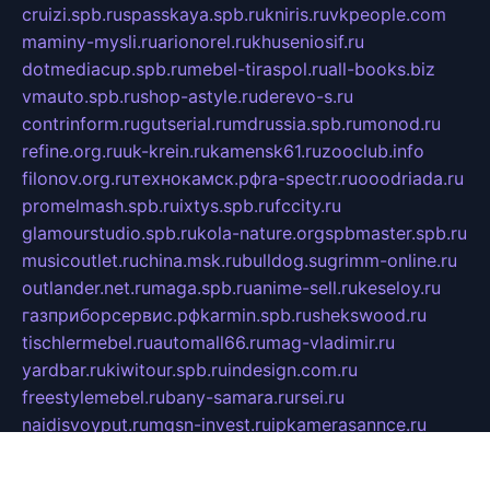
cruizi.spb.ru
spasskaya.spb.ru
kniris.ru
vkpeople.com
maminy-mysli.ru
arionorel.ru
khuseniosif.ru
dotmediacup.spb.ru
mebel-tiraspol.ru
all-books.biz
vmauto.spb.ru
shop-astyle.ru
derevo-s.ru
contrinform.ru
gutserial.ru
mdrussia.spb.ru
monod.ru
refine.org.ru
uk-krein.ru
kamensk61.ru
zooclub.info
filonov.org.ru
технокамск.рф
ra-spectr.ru
ooodriada.ru
promelmash.spb.ru
ixtys.spb.ru
fccity.ru
glamourstudio.spb.ru
kola-nature.org
spbmaster.spb.ru
musicoutlet.ru
china.msk.ru
bulldog.su
grimm-online.ru
outlander.net.ru
maga.spb.ru
anime-sell.ru
keseloy.ru
газприборсервис.рф
karmin.spb.ru
shekswood.ru
tischlermebel.ru
automall66.ru
mag-vladimir.ru
yardbar.ru
kiwitour.spb.ru
indesign.com.ru
freestylemebel.ru
bany-samara.ru
rsei.ru
naidisvoyput.ru
mgsn-invest.ru
ipkamerasannce.ru
alicante-house.ru
ibelka74.ru
cozyhouse.info
vlkargalev-studio.ru
700mb.ru
figura-ufa.ru
alina-live.ru