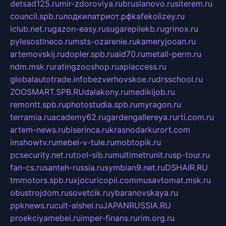
detsad125.ru
mir-zdoroviya.ru
bruslanovo.ru
siterem.ru
council.spb.ru
лодкипатриот.рф
kafekolizey.ru
iclub.net.ru
gazon-easy.ru
sugarepilekb.ru
grinox.ru
pylesostineco.ru
msts-ozarenie.ru
kameryjooan.ru
artemovskij.ru
dopler.spb.ru
aid70.ru
metall-perm.ru
ndm.msk.ru
ratingzooshop.ru
apiaccess.ru
globalautotrade.info
bezverhovskoe.ru
drsschool.ru
ZOOSMART.SPB.RU
dalakony.ru
medikijob.ru
remontt.spb.ru
photostudia.spb.ru
myragon.ru
terramia.ru
academy62.ru
gardengallereya.ru
rti.com.ru
artem-news.ru
biserinca.ru
krasnodarkurort.com
imshowtv.ru
mebel-v-tule.ru
mobtopik.ru
pcsecurity.net.ru
tool-sib.ru
multimetrunit.ru
sp-tour.ru
fan-cs.ru
santeh-russia.ru
symbian9.net.ru
DSHAIR.RU
tmmotors.spb.ru
xjocuricopii.com
musavtomat.msk.ru
obustrojdom.ru
sovetcik.ru
ybaranovskaya.ru
ppknews.ru
cult-alshei.ru
JAPANRUSSIA.RU
proekciyamebel.ru
imper-finans.ru
rim.org.ru