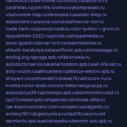
cardvoice.ru
zed-online.ru
zvonitut.ru
zebra-tlt.ru
zarafshan.ru
york-life.ru
vintovoykompressor.ru
vladivostok-map.ru
vlknrussia.ru
wasabi-shop.ru
webamator.ru
zaryna.ru
youtubefree.ru
x-ton.ru
trade-farm.ru
tajuncos.ru
taksu.ru
tor-lyubov-i-grom.ru
spayderhed-2022.ru
splclub.ru
stoppamedia.ru
snow-guard.ru
slovar-ivrit.ru
cleanmedicine.ru
shkurki-karakulya.ru
kanotiforet.spb.ru
tutmassage.ru
ecolog.org.ru
praga.spb.ru
falcorussia.ru
autodoctorservis.ru
kamertondom.spb.ru
net-life.net.ru
avto-vozim.ru
sakhcamera.ru
alliance-electro.spb.ru
stroyavt.ru
controlweb1.ru
tdsak74.ru
kinzozo-ru.ru
kvotka.ru
iron-snab.ru
costa-bella.ru
eugrus.pp.ru
associaciya39.ru
primexpo.spb.ru
bezmorchin.ru
ia2.ru
cpt21.ru
ispecspb.ru
regahost.ru
kolosok-elita.ru
tae-kwon.ru
consrio.com.ru
insiam.ru
avegainfo.ru
archery161.ru
bigencyclica.ru
vlast16.ru
korru.net
sarmiento.spb.su
extelopedia.ru
lammin-suo.spb.ru