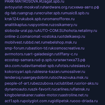
PARK-MATROSOVA.RU
agat.spb.ru
avtoyurist-moskva1.ru
hardware.org.ru
схема-авто.рф
dg-lab.ru
angrup.ru
recruiter.spb.ru
music8.spb.ru
krsk124.ru
kubok.spb.ru
romanofforex.ru
analitikaplus.ru
spyonline.ru
zosikamery.ru
sloboda-ural.pp.ru
AUTO-COM.SU
hohota.net
alimy.ru
online-z.com
aromat-vostoka.ru
otdelkaexp.ru
mobilvest.ru
bbd.net.ru
mebelshop.msk.ru
smp-forum.ru
bastion-td.ru
kosmoscreative.ru
avrmotors.ru
art-galadesign.ru
tiffany-c.ru
ecostep-samara.ru
d-p.spb.ru
галактика73.рф
sko.com.ru
davitamebel-spb.ru
fotsis.ru
tesiaes.ru
kokoroyari.spb.ru
blesna-kazan.ru
mossilver.ru
lenderoq.ru
sergeydobrin.ru
tochkazvuka.msk.ru
people-of-art.ru
bezzubova.ru
clubtibet.ru
orior-aks.ru
dynamoauto.ru
szk-favorit.ru
carlines.ru
flatnsk.ru
kingbolenskaner.ru
alex-motor.ru
astroline.net.ru
act1.spb.ru
polyglot.com.ru
gidlipetsk.ru
ooo-driada.ru