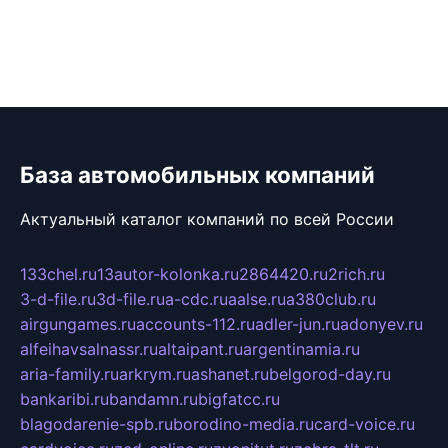
База автомобильных компаний
Актуальный каталог компаний по всей России
133chel.ru
13autor-kolonka.ru
2864420.ru
2rich.ru
3-d-file.ru
3d-file.ru
a-cdc.ru
aalse.ru
a380club.ru
airgungames.ru
accounts-112.ru
adler-jun.ru
adonyev.ru
alfeihavsalnassr.ru
altaipant.ru
argentinamia.ru
aria-family.ru
arkrym.ru
ashanet.ru
belgorod-day.ru
bankaribi.ru
bandamn.ru
bigfatcc.ru
blagodarenie-spb.ru
borodino-media.ru
card-voice.ru