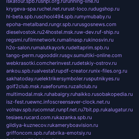
iskatour.spb.ru
snpi.org.ru
running-line.ru
krygeva-spa.ru
chel.net.ru
rust-loco.ru
dugshop.ru
hl-beta.spb.ru
school494.spb.ru
mymubaby.ru
epoha-metalband.ru
ngr.spb.ru
rusgosnews.com
dieselvostok.ru
24hostel.msk.ru
w-dev.ru
f-ship.ru
regsmi.ru
filmnetwork.ru
malinasp.ru
kinosvin.ru
h2o-salon.ru
malutkayork.ru
deltaprim.spb.ru
tango-perm.ru
gooddir.ru
sgv.su
multiki-online.com
webkrasotki.com
cherinvest.ru
detskiy-ostrov.ru
ankou.spb.ru
alvesta1.ru
pdf-creator.ru
nix-files.org.ru
sakhatoday.ru
elektrikersymboler.ru
sputnikyes.ru
golf2club.msk.ru
aeforums.ru
zallclub.ru
multimodal.msk.ru
habaigry.ru
haikko.ru
sobakopedia.ru
isz-fest.ru
ewnc.info
screensaver-clock.net.ru
volnav.spb.ru
comnat.ru
npf.net.ru
7bit.pp.ru
kalugatur.ru
tesiaes.ru
card.com.ru
kazanka.spb.ru
gildiya-kuznecov.ru
kameryboavision.ru
griffoncom.spb.ru
fabrika-emotsiy.ru