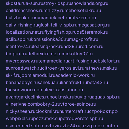
skosta.ru
a-sun.ru
stroy-ldsp.ru
snowlands.org.ru
childrensshoes.ru
mrlizzy.ru
mebelsofiakrd.ru
bulizhenko.ru
rumantick.net.ru
mtszerno.ru
daily-fishing.ru
glushiteli-v-spb.ru
megasat.org.ru
localization.net.ru
flyingfish.pp.ru
ds5teremok.ru
aclib.spb.ru
komissionka30.ru
mag-profit.ru
icentre-74.ru
leasing-nsk.ru
hd39.ru
rcd.com.ru
bioprot.ru
deltaextreme.ru
mirkotlov07.ru
mycrossway.ru
temamedia.ru
art-fusing.ru
cbslefort.ru
sunroadwatch.ru
citroen-yaroslavl.ru
ratnews.msk.ru
sk-if.ru
joomlamoduli.ru
academic-work.ru
bananaboys.ru
sanekua.ru
lianafrukt.ru
beta43.ru
tucsonwoori.com
alex-translation.ru
avantgardeclinics.ru
noel.msk.ru
buylq.ru
aquas-spb.ru
vilnerivne.com
bobry-2.ru
vtoroe-solnce.ru
nickysheen.ru
clockmir.ru
huntercraft.ru
стройокт.рф
webpixels.ru
pczz.msk.su
petrodvorets.spb.ru
nsintermed.spb.ru
avtovirazh-24.ru
jazzq.ru
czecot.ru