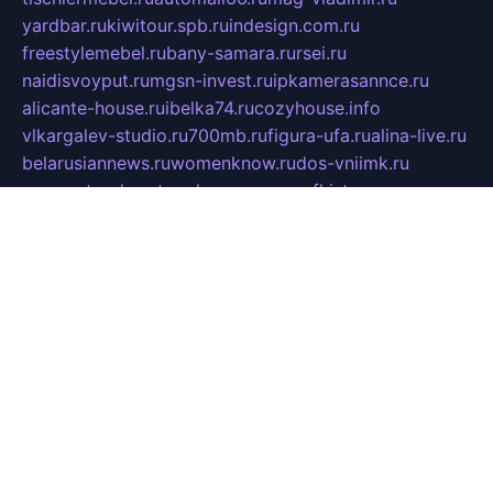
yardbar.ru
kiwitour.spb.ru
indesign.com.ru
freestylemebel.ru
bany-samara.ru
rsei.ru
naidisvoyput.ru
mgsn-invest.ru
ipkamerasannce.ru
alicante-house.ru
ibelka74.ru
cozyhouse.info
vlkargalev-studio.ru
700mb.ru
figura-ufa.ru
alina-live.ru
belarusiannews.ru
womenknow.ru
dos-vniimk.ru
sega.net.ru
dv.net.ru
phenomenonsofhistory.com
telesputnik.net.ru
wall.pp.ru
pylesosroidmi.ru
gtc-clan.ru
cligs.ru
bibikazap.ru
popova.org.ru
netwhistler.spb.ru
bellvil.ru
bonzon.ru
iss-vladik.ru
defiparis.net.ru
las-gryzas.ru
amku.ru
electednews.spb.ru
feather.org.ru
spar72.ru
tankiigri.ru
dominus.com.ru
ibtree.ru
sanykool.pp.ru
unixlib.org.ru
menatep.spb.ru
gartenterrassen.ru
printeka.ru
skvozilka.com.ru
parkovka-pub.ru
lovemobi.ru
art-ru.ru
emulatorz.com.ru
alucomp.com.ru
tatforum.com.ru
alternativa-profi.ru
dermakler.ru
artsurvey.ru
aredir.ru