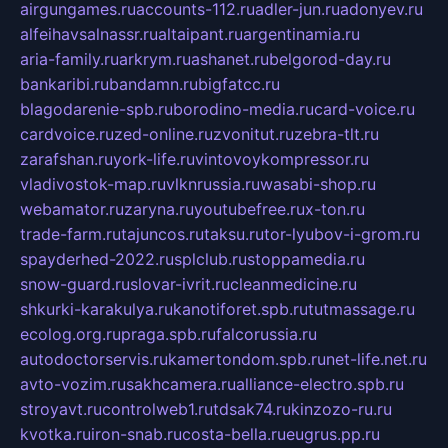
airgungames.ru
accounts-112.ru
adler-jun.ru
adonyev.ru
alfeihavsalnassr.ru
altaipant.ru
argentinamia.ru
aria-family.ru
arkrym.ru
ashanet.ru
belgorod-day.ru
bankaribi.ru
bandamn.ru
bigfatcc.ru
blagodarenie-spb.ru
borodino-media.ru
card-voice.ru
cardvoice.ru
zed-online.ru
zvonitut.ru
zebra-tlt.ru
zarafshan.ru
york-life.ru
vintovoykompressor.ru
vladivostok-map.ru
vlknrussia.ru
wasabi-shop.ru
webamator.ru
zaryna.ru
youtubefree.ru
x-ton.ru
trade-farm.ru
tajuncos.ru
taksu.ru
tor-lyubov-i-grom.ru
spayderhed-2022.ru
splclub.ru
stoppamedia.ru
snow-guard.ru
slovar-ivrit.ru
cleanmedicine.ru
shkurki-karakulya.ru
kanotiforet.spb.ru
tutmassage.ru
ecolog.org.ru
praga.spb.ru
falcorussia.ru
autodoctorservis.ru
kamertondom.spb.ru
net-life.net.ru
avto-vozim.ru
sakhcamera.ru
alliance-electro.spb.ru
stroyavt.ru
controlweb1.ru
tdsak74.ru
kinzozo-ru.ru
kvotka.ru
iron-snab.ru
costa-bella.ru
eugrus.pp.ru