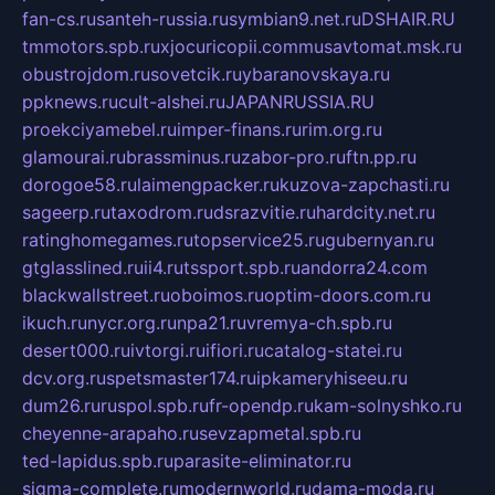
fan-cs.ru
santeh-russia.ru
symbian9.net.ru
DSHAIR.RU
tmmotors.spb.ru
xjocuricopii.com
musavtomat.msk.ru
obustrojdom.ru
sovetcik.ru
ybaranovskaya.ru
ppknews.ru
cult-alshei.ru
JAPANRUSSIA.RU
proekciyamebel.ru
imper-finans.ru
rim.org.ru
glamourai.ru
brassminus.ru
zabor-pro.ru
ftn.pp.ru
dorogoe58.ru
laimengpacker.ru
kuzova-zapchasti.ru
sageerp.ru
taxodrom.ru
dsrazvitie.ru
hardcity.net.ru
ratinghomegames.ru
topservice25.ru
gubernyan.ru
gtglasslined.ru
ii4.ru
tssport.spb.ru
andorra24.com
blackwallstreet.ru
oboimos.ru
optim-doors.com.ru
ikuch.ru
nycr.org.ru
npa21.ru
vremya-ch.spb.ru
desert000.ru
ivtorgi.ru
ifiori.ru
catalog-statei.ru
dcv.org.ru
spetsmaster174.ru
ipkameryhiseeu.ru
dum26.ru
ruspol.spb.ru
fr-opendp.ru
kam-solnyshko.ru
cheyenne-arapaho.ru
sevzapmetal.spb.ru
ted-lapidus.spb.ru
parasite-eliminator.ru
sigma-complete.ru
modernworld.ru
dama-moda.ru