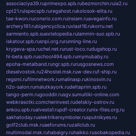
associaciya39.ru
primexpo.spb.ru
bezmorchin.ru
ia2.ru
cpt21.ru
ispecspb.ru
regahost.ru
kolosok-elita.ru
tae-kwon.ru
consrio.com.ru
insiam.ru
avegainfo.ru
archery161.ru
bigencyclica.ru
vlast16.ru
korru.net
sarmiento.spb.su
extelopedia.ru
lammin-suo.spb.ru
iskatour.spb.ru
snpi.org.ru
running-line.ru
krygeva-spa.ru
chel.net.ru
rust-loco.ru
dugshop.ru
hl-beta.spb.ru
school494.spb.ru
mymubaby.ru
epoha-metalband.ru
ngr.spb.ru
rusgosnews.com
dieselvostok.ru
24hostel.msk.ru
w-dev.ru
f-ship.ru
regsmi.ru
filmnetwork.ru
malinasp.ru
kinosvin.ru
h2o-salon.ru
malutkayork.ru
deltaprim.spb.ru
tango-perm.ru
gooddir.ru
sgv.su
multiki-online.com
webkrasotki.com
cherinvest.ru
detskiy-ostrov.ru
ankou.spb.ru
alvesta1.ru
pdf-creator.ru
nix-files.org.ru
sakhatoday.ru
elektrikersymboler.ru
sputnikyes.ru
golf2club.msk.ru
aeforums.ru
zallclub.ru
multimodal.msk.ru
habaigry.ru
haikko.ru
sobakopedia.ru