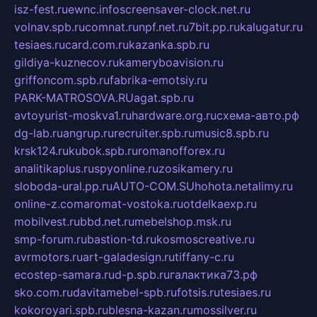
isz-fest.ru
ewnc.info
screensaver-clock.net.ru
volnav.spb.ru
comnat.ru
npf.net.ru
7bit.pp.ru
kalugatur.ru
tesiaes.ru
card.com.ru
kazanka.spb.ru
gildiya-kuznecov.ru
kameryboavision.ru
griffoncom.spb.ru
fabrika-emotsiy.ru
PARK-MATROSOVA.RU
agat.spb.ru
avtoyurist-moskva1.ru
hardware.org.ru
схема-авто.рф
dg-lab.ru
angrup.ru
recruiter.spb.ru
music8.spb.ru
krsk124.ru
kubok.spb.ru
romanofforex.ru
analitikaplus.ru
spyonline.ru
zosikamery.ru
sloboda-ural.pp.ru
AUTO-COM.SU
hohota.net
alimy.ru
online-z.com
aromat-vostoka.ru
otdelkaexp.ru
mobilvest.ru
bbd.net.ru
mebelshop.msk.ru
smp-forum.ru
bastion-td.ru
kosmoscreative.ru
avrmotors.ru
art-galadesign.ru
tiffany-c.ru
ecostep-samara.ru
d-p.spb.ru
галактика73.рф
sko.com.ru
davitamebel-spb.ru
fotsis.ru
tesiaes.ru
kokoroyari.spb.ru
blesna-kazan.ru
mossilver.ru