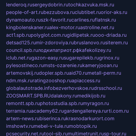
lenderoq.ru
sergeydobrin.ru
tochkazvuka.msk.ru
people-of-art.ru
bezzubova.ru
clubtibet.ru
orior-aks.ru
dynamoauto.ru
szk-favorit.ru
carlines.ru
flatnsk.ru
kingbolenskaner.ru
alex-motor.ru
astroline.net.ru
act1.spb.ru
polyglot.com.ru
gidlipetsk.ru
ooo-driada.ru
detsad125.ru
mir-zdoroviya.ru
bruslanovo.ru
siterem.ru
council.spb.ru
лодкипатриот.рф
kafekolizey.ru
iclub.net.ru
gazon-easy.ru
sugarepilekb.ru
grinox.ru
pylesostineco.ru
msts-ozarenie.ru
kameryjooan.ru
artemovskij.ru
dopler.spb.ru
aid70.ru
metall-perm.ru
ndm.msk.ru
ratingzooshop.ru
apiaccess.ru
globalautotrade.info
bezverhovskoe.ru
drsschool.ru
ZOOSMART.SPB.RU
dalakony.ru
medikijob.ru
remontt.spb.ru
photostudia.spb.ru
myragon.ru
terramia.ru
academy62.ru
gardengallereya.ru
rti.com.ru
artem-news.ru
biserinca.ru
krasnodarkurort.com
imshowtv.ru
mebel-v-tule.ru
mobtopik.ru
pcsecurity.net.ru
tool-sib.ru
multimetrunit.ru
sp-tour.ru