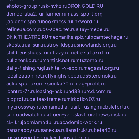
eholot-group.ru
sk-nvkz.ru
DRONGOLD.RU
democratia2.ru
i-farmer.ru
mass-sport.org
jablonex.spb.ru
bookmess.ru
linkword.ru
refineua.com.ru
cs-spec.net.ru
altay-mebel.ru
DNK-THEATRE.RU
mechaniks.spb.ru
ipcamtechage.ru
skosta.ru
a-sun.ru
stroy-ldsp.ru
snowlands.org.ru
childrensshoes.ru
mrlizzy.ru
mebelsofiakrd.ru
bulizhenko.ru
rumantick.net.ru
mtszerno.ru
daily-fishing.ru
glushiteli-v-spb.ru
megasat.org.ru
localization.net.ru
flyingfish.pp.ru
ds5teremok.ru
aclib.spb.ru
komissionka30.ru
mag-profit.ru
icentre-74.ru
leasing-nsk.ru
hd39.ru
rcd.com.ru
bioprot.ru
deltaextreme.ru
mirkotlov07.ru
mycrossway.ru
temamedia.ru
art-fusing.ru
cbslefort.ru
sunroadwatch.ru
citroen-yaroslavl.ru
ratnews.msk.ru
sk-if.ru
joomlamoduli.ru
academic-work.ru
bananaboys.ru
sanekua.ru
lianafrukt.ru
beta43.ru
tucsonwoori.com
alex-translation.ru