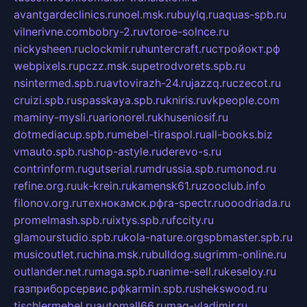
avantgardeclinics.ru
noel.msk.ru
buylq.ru
aquas-spb.ru
vilnerivne.com
bobry-2.ru
vtoroe-solnce.ru
nickysheen.ru
clockmir.ru
huntercraft.ru
стройокт.рф
webpixels.ru
pczz.msk.su
petrodvorets.spb.ru
nsintermed.spb.ru
avtovirazh-24.ru
jazzq.ru
czecot.ru
cruizi.spb.ru
spasskaya.spb.ru
kniris.ru
vkpeople.com
maminy-mysli.ru
arionorel.ru
khuseniosif.ru
dotmediacup.spb.ru
mebel-tiraspol.ru
all-books.biz
vmauto.spb.ru
shop-astyle.ru
derevo-s.ru
contrinform.ru
gutserial.ru
mdrussia.spb.ru
monod.ru
refine.org.ru
uk-krein.ru
kamensk61.ru
zooclub.info
filonov.org.ru
технокамск.рф
ra-spectr.ru
ooodriada.ru
promelmash.spb.ru
ixtys.spb.ru
fccity.ru
glamourstudio.spb.ru
kola-nature.org
spbmaster.spb.ru
musicoutlet.ru
china.msk.ru
bulldog.su
grimm-online.ru
outlander.net.ru
maga.spb.ru
anime-sell.ru
keseloy.ru
газприборсервис.рф
karmin.spb.ru
shekswood.ru
tischlermebel.ru
automall66.ru
mag-vladimir.ru