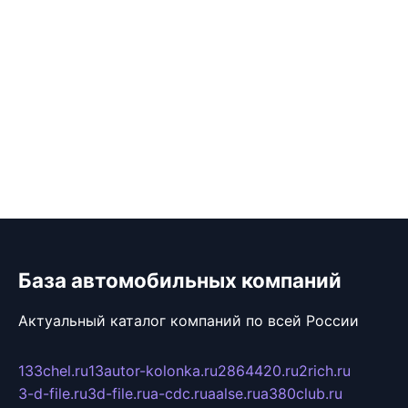
База автомобильных компаний
Актуальный каталог компаний по всей России
133chel.ru
13autor-kolonka.ru
2864420.ru
2rich.ru
3-d-file.ru
3d-file.ru
a-cdc.ru
aalse.ru
a380club.ru