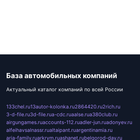
База автомобильных компаний
Актуальный каталог компаний по всей России
133chel.ru
13autor-kolonka.ru
2864420.ru
2rich.ru
3-d-file.ru
3d-file.ru
a-cdc.ru
aalse.ru
a380club.ru
airgungames.ru
accounts-112.ru
adler-jun.ru
adonyev.ru
alfeihavsalnassr.ru
altaipant.ru
argentinamia.ru
aria-family.ru
arkrym.ru
ashanet.ru
belgorod-day.ru