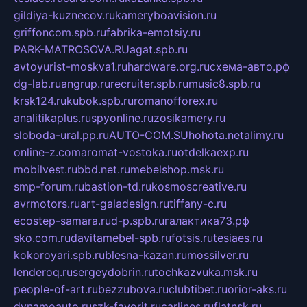
gildiya-kuznecov.ru
kameryboavision.ru
griffoncom.spb.ru
fabrika-emotsiy.ru
PARK-MATROSOVA.RU
agat.spb.ru
avtoyurist-moskva1.ru
hardware.org.ru
схема-авто.рф
dg-lab.ru
angrup.ru
recruiter.spb.ru
music8.spb.ru
krsk124.ru
kubok.spb.ru
romanofforex.ru
analitikaplus.ru
spyonline.ru
zosikamery.ru
sloboda-ural.pp.ru
AUTO-COM.SU
hohota.net
alimy.ru
online-z.com
aromat-vostoka.ru
otdelkaexp.ru
mobilvest.ru
bbd.net.ru
mebelshop.msk.ru
smp-forum.ru
bastion-td.ru
kosmoscreative.ru
avrmotors.ru
art-galadesign.ru
tiffany-c.ru
ecostep-samara.ru
d-p.spb.ru
галактика73.рф
sko.com.ru
davitamebel-spb.ru
fotsis.ru
tesiaes.ru
kokoroyari.spb.ru
blesna-kazan.ru
mossilver.ru
lenderoq.ru
sergeydobrin.ru
tochkazvuka.msk.ru
people-of-art.ru
bezzubova.ru
clubtibet.ru
orior-aks.ru
dynamoauto.ru
szk-favorit.ru
carlines.ru
flatnsk.ru