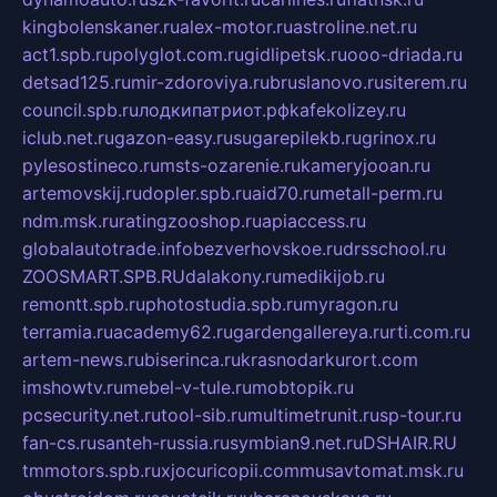
kingbolenskaner.ru
alex-motor.ru
astroline.net.ru
act1.spb.ru
polyglot.com.ru
gidlipetsk.ru
ooo-driada.ru
detsad125.ru
mir-zdoroviya.ru
bruslanovo.ru
siterem.ru
council.spb.ru
лодкипатриот.рф
kafekolizey.ru
iclub.net.ru
gazon-easy.ru
sugarepilekb.ru
grinox.ru
pylesostineco.ru
msts-ozarenie.ru
kameryjooan.ru
artemovskij.ru
dopler.spb.ru
aid70.ru
metall-perm.ru
ndm.msk.ru
ratingzooshop.ru
apiaccess.ru
globalautotrade.info
bezverhovskoe.ru
drsschool.ru
ZOOSMART.SPB.RU
dalakony.ru
medikijob.ru
remontt.spb.ru
photostudia.spb.ru
myragon.ru
terramia.ru
academy62.ru
gardengallereya.ru
rti.com.ru
artem-news.ru
biserinca.ru
krasnodarkurort.com
imshowtv.ru
mebel-v-tule.ru
mobtopik.ru
pcsecurity.net.ru
tool-sib.ru
multimetrunit.ru
sp-tour.ru
fan-cs.ru
santeh-russia.ru
symbian9.net.ru
DSHAIR.RU
tmmotors.spb.ru
xjocuricopii.com
musavtomat.msk.ru