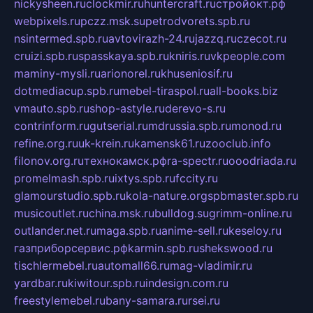
nickysheen.ru
clockmir.ru
huntercraft.ru
стройокт.рф
webpixels.ru
pczz.msk.su
petrodvorets.spb.ru
nsintermed.spb.ru
avtovirazh-24.ru
jazzq.ru
czecot.ru
cruizi.spb.ru
spasskaya.spb.ru
kniris.ru
vkpeople.com
maminy-mysli.ru
arionorel.ru
khuseniosif.ru
dotmediacup.spb.ru
mebel-tiraspol.ru
all-books.biz
vmauto.spb.ru
shop-astyle.ru
derevo-s.ru
contrinform.ru
gutserial.ru
mdrussia.spb.ru
monod.ru
refine.org.ru
uk-krein.ru
kamensk61.ru
zooclub.info
filonov.org.ru
технокамск.рф
ra-spectr.ru
ooodriada.ru
promelmash.spb.ru
ixtys.spb.ru
fccity.ru
glamourstudio.spb.ru
kola-nature.org
spbmaster.spb.ru
musicoutlet.ru
china.msk.ru
bulldog.su
grimm-online.ru
outlander.net.ru
maga.spb.ru
anime-sell.ru
keseloy.ru
газприборсервис.рф
karmin.spb.ru
shekswood.ru
tischlermebel.ru
automall66.ru
mag-vladimir.ru
yardbar.ru
kiwitour.spb.ru
indesign.com.ru
freestylemebel.ru
bany-samara.ru
rsei.ru