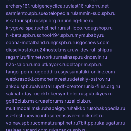
archery161.ru
bigencyclica.ru
vlast16.ru
korru.net
sarmiento.spb.su
extelopedia.ru
lammin-suo.spb.ru
iskatour.spb.ru
snpi.org.ru
running-line.ru
krygeva-spa.ru
chel.net.ru
rust-loco.ru
dugshop.ru
hl-beta.spb.ru
school494.spb.ru
mymubaby.ru
epoha-metalband.ru
ngr.spb.ru
rusgosnews.com
dieselvostok.ru
24hostel.msk.ru
w-dev.ru
f-ship.ru
regsmi.ru
filmnetwork.ru
malinasp.ru
kinosvin.ru
h2o-salon.ru
malutkayork.ru
deltaprim.spb.ru
tango-perm.ru
gooddir.ru
sgv.su
multiki-online.com
webkrasotki.com
cherinvest.ru
detskiy-ostrov.ru
ankou.spb.ru
alvesta1.ru
pdf-creator.ru
nix-files.org.ru
sakhatoday.ru
elektrikersymboler.ru
sputnikyes.ru
golf2club.msk.ru
aeforums.ru
zallclub.ru
multimodal.msk.ru
habaigry.ru
haikko.ru
sobakopedia.ru
isz-fest.ru
ewnc.info
screensaver-clock.net.ru
volnav.spb.ru
comnat.ru
npf.net.ru
7bit.pp.ru
kalugatur.ru
tesiaes.ru
card.com.ru
kazanka.spb.ru