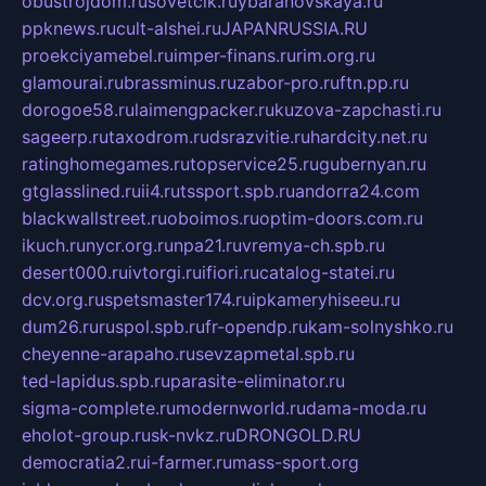
obustrojdom.ru
sovetcik.ru
ybaranovskaya.ru
ppknews.ru
cult-alshei.ru
JAPANRUSSIA.RU
proekciyamebel.ru
imper-finans.ru
rim.org.ru
glamourai.ru
brassminus.ru
zabor-pro.ru
ftn.pp.ru
dorogoe58.ru
laimengpacker.ru
kuzova-zapchasti.ru
sageerp.ru
taxodrom.ru
dsrazvitie.ru
hardcity.net.ru
ratinghomegames.ru
topservice25.ru
gubernyan.ru
gtglasslined.ru
ii4.ru
tssport.spb.ru
andorra24.com
blackwallstreet.ru
oboimos.ru
optim-doors.com.ru
ikuch.ru
nycr.org.ru
npa21.ru
vremya-ch.spb.ru
desert000.ru
ivtorgi.ru
ifiori.ru
catalog-statei.ru
dcv.org.ru
spetsmaster174.ru
ipkameryhiseeu.ru
dum26.ru
ruspol.spb.ru
fr-opendp.ru
kam-solnyshko.ru
cheyenne-arapaho.ru
sevzapmetal.spb.ru
ted-lapidus.spb.ru
parasite-eliminator.ru
sigma-complete.ru
modernworld.ru
dama-moda.ru
eholot-group.ru
sk-nvkz.ru
DRONGOLD.RU
democratia2.ru
i-farmer.ru
mass-sport.org