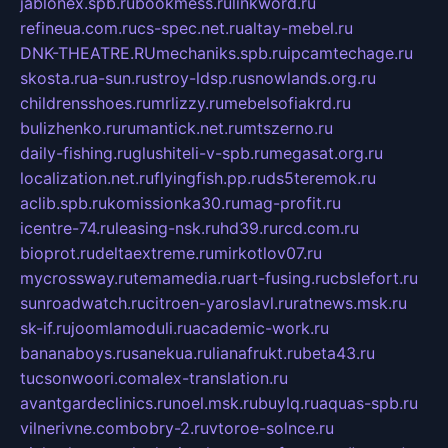
jablonex.spb.ru
bookmess.ru
linkword.ru
refineua.com.ru
cs-spec.net.ru
altay-mebel.ru
DNK-THEATRE.RU
mechaniks.spb.ru
ipcamtechage.ru
skosta.ru
a-sun.ru
stroy-ldsp.ru
snowlands.org.ru
childrensshoes.ru
mrlizzy.ru
mebelsofiakrd.ru
bulizhenko.ru
rumantick.net.ru
mtszerno.ru
daily-fishing.ru
glushiteli-v-spb.ru
megasat.org.ru
localization.net.ru
flyingfish.pp.ru
ds5teremok.ru
aclib.spb.ru
komissionka30.ru
mag-profit.ru
icentre-74.ru
leasing-nsk.ru
hd39.ru
rcd.com.ru
bioprot.ru
deltaextreme.ru
mirkotlov07.ru
mycrossway.ru
temamedia.ru
art-fusing.ru
cbslefort.ru
sunroadwatch.ru
citroen-yaroslavl.ru
ratnews.msk.ru
sk-if.ru
joomlamoduli.ru
academic-work.ru
bananaboys.ru
sanekua.ru
lianafrukt.ru
beta43.ru
tucsonwoori.com
alex-translation.ru
avantgardeclinics.ru
noel.msk.ru
buylq.ru
aquas-spb.ru
vilnerivne.com
bobry-2.ru
vtoroe-solnce.ru