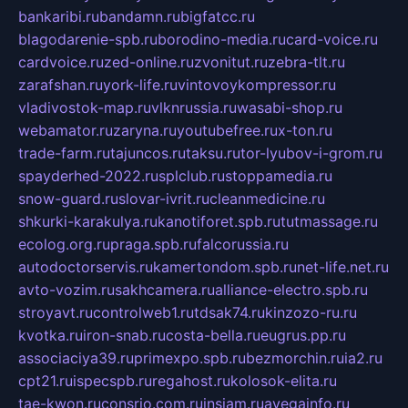
bankaribi.ru
bandamn.ru
bigfatcc.ru
blagodarenie-spb.ru
borodino-media.ru
card-voice.ru
cardvoice.ru
zed-online.ru
zvonitut.ru
zebra-tlt.ru
zarafshan.ru
york-life.ru
vintovoykompressor.ru
vladivostok-map.ru
vlknrussia.ru
wasabi-shop.ru
webamator.ru
zaryna.ru
youtubefree.ru
x-ton.ru
trade-farm.ru
tajuncos.ru
taksu.ru
tor-lyubov-i-grom.ru
spayderhed-2022.ru
splclub.ru
stoppamedia.ru
snow-guard.ru
slovar-ivrit.ru
cleanmedicine.ru
shkurki-karakulya.ru
kanotiforet.spb.ru
tutmassage.ru
ecolog.org.ru
praga.spb.ru
falcorussia.ru
autodoctorservis.ru
kamertondom.spb.ru
net-life.net.ru
avto-vozim.ru
sakhcamera.ru
alliance-electro.spb.ru
stroyavt.ru
controlweb1.ru
tdsak74.ru
kinzozo-ru.ru
kvotka.ru
iron-snab.ru
costa-bella.ru
eugrus.pp.ru
associaciya39.ru
primexpo.spb.ru
bezmorchin.ru
ia2.ru
cpt21.ru
ispecspb.ru
regahost.ru
kolosok-elita.ru
tae-kwon.ru
consrio.com.ru
insiam.ru
avegainfo.ru