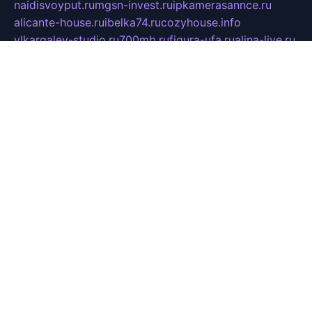
naidisvoyput.ru
mgsn-invest.ru
ipkamerasannce.ru
alicante-house.ru
ibelka74.ru
cozyhouse.info
vlkargalev-studio.ru
700mb.ru
figura-ufa.ru
alina-live.ru
belarusiannews.ru
womenknow.ru
dos-vniimk.ru
sega.net.ru
dv.net.ru
phenomenonsofhistory.com
telesputnik.net.ru
wall.pp.ru
pylesosroidmi.ru
gtc-clan.ru
cligs.ru
bibikazap.ru
popova.org.ru
netwhistler.spb.ru
bellvil.ru
bonzon.ru
iss-vladik.ru
defiparis.net.ru
las-gryzas.ru
amku.ru
electednews.spb.ru
feather.org.ru
spar72.ru
tankiigri.ru
dominus.com.ru
ibtree.ru
sanykool.pp.ru
unixlib.org.ru
menatep.spb.ru
gartenterrassen.ru
printeka.ru
skvozilka.com.ru
parkovka-pub.ru
lovemobi.ru
art-ru.ru
emulatorz.com.ru
alucomp.com.ru
tatforum.com.ru
alternativa-profi.ru
dermakler.ru
artsurvey.ru
aredir.ru
khimspas.ru
centr-maxi.ru
2018r.ru
bort-stomer-defort.ru
professional2.ru
gibsons.ru
artselena.ru
art-pilot.ru
ingredient.spb.ru