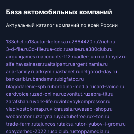
База автомобильных компаний
Актуальный каталог компаний по всей России
133chel.ru
13autor-kolonka.ru
2864420.ru
2rich.ru
3-d-file.ru
3d-file.ru
a-cdc.ru
aalse.ru
a380club.ru
airgungames.ru
accounts-112.ru
adler-jun.ru
adonyev.ru
alfeihavsalnassr.ru
altaipant.ru
argentinamia.ru
aria-family.ru
arkrym.ru
ashanet.ru
belgorod-day.ru
bankaribi.ru
bandamn.ru
bigfatcc.ru
blagodarenie-spb.ru
borodino-media.ru
card-voice.ru
cardvoice.ru
zed-online.ru
zvonitut.ru
zebra-tlt.ru
zarafshan.ru
york-life.ru
vintovoykompressor.ru
vladivostok-map.ru
vlknrussia.ru
wasabi-shop.ru
webamator.ru
zaryna.ru
youtubefree.ru
x-ton.ru
trade-farm.ru
tajuncos.ru
taksu.ru
tor-lyubov-i-grom.ru
spayderhed-2022.ru
splclub.ru
stoppamedia.ru