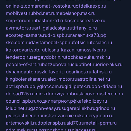
online-z.com
aromat-vostoka.ru
otdelkaexp.ru
mobilvest.ru
bbd.net.ru
mebelshop.msk.ru
smp-forum.ru
bastion-td.ru
kosmoscreative.ru
avrmotors.ru
art-galadesign.ru
tiffany-c.ru
ecostep-samara.ru
d-p.spb.ru
галактика73.рф
sko.com.ru
davitamebel-spb.ru
fotsis.ru
tesiaes.ru
kokoroyari.spb.ru
blesna-kazan.ru
mossilver.ru
lenderoq.ru
sergeydobrin.ru
tochkazvuka.msk.ru
people-of-art.ru
bezzubova.ru
clubtibet.ru
orior-aks.ru
dynamoauto.ru
szk-favorit.ru
carlines.ru
flatnsk.ru
kingbolenskaner.ru
alex-motor.ru
astroline.net.ru
act1.spb.ru
polyglot.com.ru
gidlipetsk.ru
ooo-driada.ru
detsad125.ru
mir-zdoroviya.ru
bruslanovo.ru
siterem.ru
council.spb.ru
лодкипатриот.рф
kafekolizey.ru
iclub.net.ru
gazon-easy.ru
sugarepilekb.ru
grinox.ru
pylesostineco.ru
msts-ozarenie.ru
kameryjooan.ru
artemovskij.ru
dopler.spb.ru
aid70.ru
metall-perm.ru
ndm.msk.ru
ratingzooshop.ru
apiaccess.ru