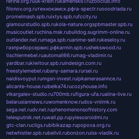
refine.org.ru
uk-krein.ru
kamensk61.ru
zooclub.info
filonov.org.ru
технокамск.рф
ra-spectr.ru
ooodriada.ru
promelmash.spb.ru
ixtys.spb.ru
fccity.ru
glamourstudio.spb.ru
kola-nature.org
spbmaster.spb.ru
musicoutlet.ru
china.msk.ru
bulldog.su
grimm-online.ru
outlander.net.ru
maga.spb.ru
anime-sell.ru
keseloy.ru
газприборсервис.рф
karmin.spb.ru
shekswood.ru
tischlermebel.ru
automall66.ru
mag-vladimir.ru
yardbar.ru
kiwitour.spb.ru
indesign.com.ru
freestylemebel.ru
bany-samara.ru
rsei.ru
naidisvoyput.ru
mgsn-invest.ru
ipkamerasannce.ru
alicante-house.ru
ibelka74.ru
cozyhouse.info
vlkargalev-studio.ru
700mb.ru
figura-ufa.ru
alina-live.ru
belarusiannews.ru
womenknow.ru
dos-vniimk.ru
sega.net.ru
dv.net.ru
phenomenonsofhistory.com
telesputnik.net.ru
wall.pp.ru
pylesosroidmi.ru
gtc-clan.ru
cligs.ru
bibikazap.ru
popova.org.ru
netwhistler.spb.ru
bellvil.ru
bonzon.ru
iss-vladik.ru