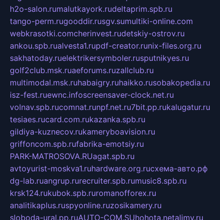
h2o-salon.ru
malutkayork.ru
deltaprim.spb.ru
tango-perm.ru
gooddir.ru
sgv.su
multiki-online.com
webkrasotki.com
cherinvest.ru
detskiy-ostrov.ru
ankou.spb.ru
alvesta1.ru
pdf-creator.ru
nix-files.org.ru
sakhatoday.ru
elektrikersymboler.ru
sputnikyes.ru
golf2club.msk.ru
aeforums.ru
zallclub.ru
multimodal.msk.ru
habaigry.ru
haikko.ru
sobakopedia.ru
isz-fest.ru
ewnc.info
screensaver-clock.net.ru
volnav.spb.ru
comnat.ru
npf.net.ru
7bit.pp.ru
kalugatur.ru
tesiaes.ru
card.com.ru
kazanka.spb.ru
gildiya-kuznecov.ru
kameryboavision.ru
griffoncom.spb.ru
fabrika-emotsiy.ru
PARK-MATROSOVA.RU
agat.spb.ru
avtoyurist-moskva1.ru
hardware.org.ru
схема-авто.рф
dg-lab.ru
angrup.ru
recruiter.spb.ru
music8.spb.ru
krsk124.ru
kubok.spb.ru
romanofforex.ru
analitikaplus.ru
spyonline.ru
zosikamery.ru
sloboda-ural.pp.ru
AUTO-COM.SU
hohota.net
alimy.ru