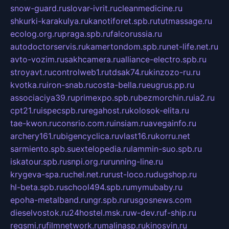
snow-guard.ru
slovar-ivrit.ru
cleanmedicine.ru
shkurki-karakulya.ru
kanotiforet.spb.ru
tutmassage.ru
ecolog.org.ru
praga.spb.ru
falcorussia.ru
autodoctorservis.ru
kamertondom.spb.ru
net-life.net.ru
avto-vozim.ru
sakhcamera.ru
alliance-electro.spb.ru
stroyavt.ru
controlweb1.ru
tdsak74.ru
kinzozo-ru.ru
kvotka.ru
iron-snab.ru
costa-bella.ru
eugrus.pp.ru
associaciya39.ru
primexpo.spb.ru
bezmorchin.ru
ia2.ru
cpt21.ru
ispecspb.ru
regahost.ru
kolosok-elita.ru
tae-kwon.ru
consrio.com.ru
insiam.ru
avegainfo.ru
archery161.ru
bigencyclica.ru
vlast16.ru
korru.net
sarmiento.spb.su
extelopedia.ru
lammin-suo.spb.ru
iskatour.spb.ru
snpi.org.ru
running-line.ru
krygeva-spa.ru
chel.net.ru
rust-loco.ru
dugshop.ru
hl-beta.spb.ru
school494.spb.ru
mymubaby.ru
epoha-metalband.ru
ngr.spb.ru
rusgosnews.com
dieselvostok.ru
24hostel.msk.ru
w-dev.ru
f-ship.ru
regsmi.ru
filmnetwork.ru
malinasp.ru
kinosvin.ru