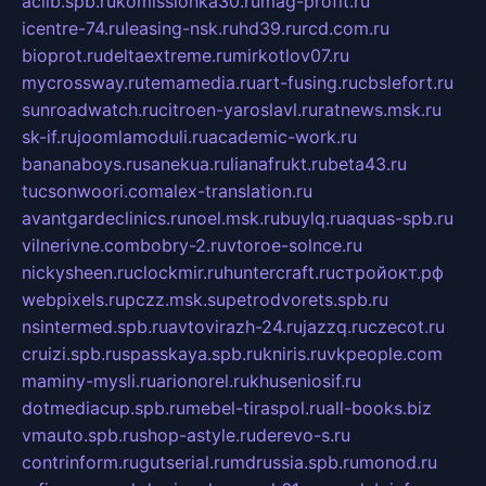
aclib.spb.ru
komissionka30.ru
mag-profit.ru
icentre-74.ru
leasing-nsk.ru
hd39.ru
rcd.com.ru
bioprot.ru
deltaextreme.ru
mirkotlov07.ru
mycrossway.ru
temamedia.ru
art-fusing.ru
cbslefort.ru
sunroadwatch.ru
citroen-yaroslavl.ru
ratnews.msk.ru
sk-if.ru
joomlamoduli.ru
academic-work.ru
bananaboys.ru
sanekua.ru
lianafrukt.ru
beta43.ru
tucsonwoori.com
alex-translation.ru
avantgardeclinics.ru
noel.msk.ru
buylq.ru
aquas-spb.ru
vilnerivne.com
bobry-2.ru
vtoroe-solnce.ru
nickysheen.ru
clockmir.ru
huntercraft.ru
стройокт.рф
webpixels.ru
pczz.msk.su
petrodvorets.spb.ru
nsintermed.spb.ru
avtovirazh-24.ru
jazzq.ru
czecot.ru
cruizi.spb.ru
spasskaya.spb.ru
kniris.ru
vkpeople.com
maminy-mysli.ru
arionorel.ru
khuseniosif.ru
dotmediacup.spb.ru
mebel-tiraspol.ru
all-books.biz
vmauto.spb.ru
shop-astyle.ru
derevo-s.ru
contrinform.ru
gutserial.ru
mdrussia.spb.ru
monod.ru