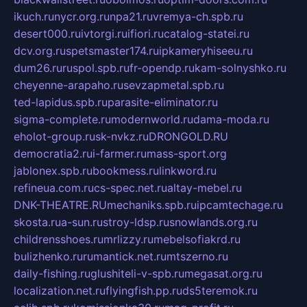
ikuch.ru
nycr.org.ru
npa21.ru
vremya-ch.spb.ru
desert000.ru
ivtorgi.ru
ifiori.ru
catalog-statei.ru
dcv.org.ru
spetsmaster174.ru
ipkameryhiseeu.ru
dum26.ru
ruspol.spb.ru
fr-opendp.ru
kam-solnyshko.ru
cheyenne-arapaho.ru
sevzapmetal.spb.ru
ted-lapidus.spb.ru
parasite-eliminator.ru
sigma-complete.ru
modernworld.ru
dama-moda.ru
eholot-group.ru
sk-nvkz.ru
DRONGOLD.RU
democratia2.ru
i-farmer.ru
mass-sport.org
jablonex.spb.ru
bookmess.ru
linkword.ru
refineua.com.ru
cs-spec.net.ru
altay-mebel.ru
DNK-THEATRE.RU
mechaniks.spb.ru
ipcamtechage.ru
skosta.ru
a-sun.ru
stroy-ldsp.ru
snowlands.org.ru
childrensshoes.ru
mrlizzy.ru
mebelsofiakrd.ru
bulizhenko.ru
rumantick.net.ru
mtszerno.ru
daily-fishing.ru
glushiteli-v-spb.ru
megasat.org.ru
localization.net.ru
flyingfish.pp.ru
ds5teremok.ru