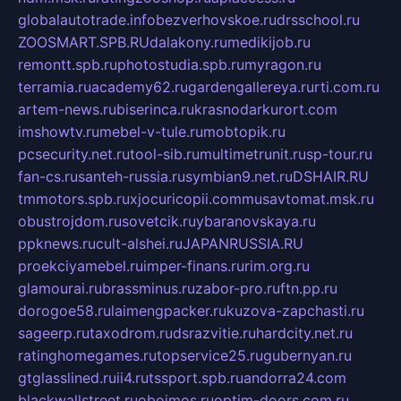
globalautotrade.info
bezverhovskoe.ru
drsschool.ru
ZOOSMART.SPB.RU
dalakony.ru
medikijob.ru
remontt.spb.ru
photostudia.spb.ru
myragon.ru
terramia.ru
academy62.ru
gardengallereya.ru
rti.com.ru
artem-news.ru
biserinca.ru
krasnodarkurort.com
imshowtv.ru
mebel-v-tule.ru
mobtopik.ru
pcsecurity.net.ru
tool-sib.ru
multimetrunit.ru
sp-tour.ru
fan-cs.ru
santeh-russia.ru
symbian9.net.ru
DSHAIR.RU
tmmotors.spb.ru
xjocuricopii.com
musavtomat.msk.ru
obustrojdom.ru
sovetcik.ru
ybaranovskaya.ru
ppknews.ru
cult-alshei.ru
JAPANRUSSIA.RU
proekciyamebel.ru
imper-finans.ru
rim.org.ru
glamourai.ru
brassminus.ru
zabor-pro.ru
ftn.pp.ru
dorogoe58.ru
laimengpacker.ru
kuzova-zapchasti.ru
sageerp.ru
taxodrom.ru
dsrazvitie.ru
hardcity.net.ru
ratinghomegames.ru
topservice25.ru
gubernyan.ru
gtglasslined.ru
ii4.ru
tssport.spb.ru
andorra24.com
blackwallstreet.ru
oboimos.ru
optim-doors.com.ru