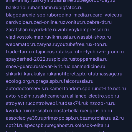
aria-family.ru
arkrym.ru
ashanet.ru
belgorod-day.ru
bankaribi.ru
bandamn.ru
bigfatcc.ru
blagodarenie-spb.ru
borodino-media.ru
card-voice.ru
cardvoice.ru
zed-online.ru
zvonitut.ru
zebra-tlt.ru
zarafshan.ru
york-life.ru
vintovoykompressor.ru
vladivostok-map.ru
vlknrussia.ru
wasabi-shop.ru
webamator.ru
zaryna.ru
youtubefree.ru
x-ton.ru
trade-farm.ru
tajuncos.ru
taksu.ru
tor-lyubov-i-grom.ru
spayderhed-2022.ru
splclub.ru
stoppamedia.ru
snow-guard.ru
slovar-ivrit.ru
cleanmedicine.ru
shkurki-karakulya.ru
kanotiforet.spb.ru
tutmassage.ru
ecolog.org.ru
praga.spb.ru
falcorussia.ru
autodoctorservis.ru
kamertondom.spb.ru
net-life.net.ru
avto-vozim.ru
sakhcamera.ru
alliance-electro.spb.ru
stroyavt.ru
controlweb1.ru
tdsak74.ru
kinzozo-ru.ru
kvotka.ru
iron-snab.ru
costa-bella.ru
eugrus.pp.ru
associaciya39.ru
primexpo.spb.ru
bezmorchin.ru
ia2.ru
cpt21.ru
ispecspb.ru
regahost.ru
kolosok-elita.ru