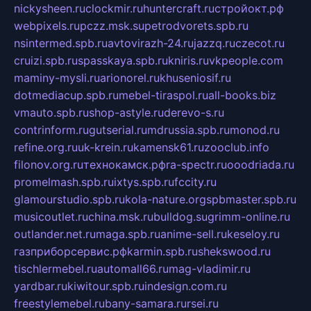
nickysheen.ru
clockmir.ru
huntercraft.ru
стройокт.рф
webpixels.ru
pczz.msk.su
petrodvorets.spb.ru
nsintermed.spb.ru
avtovirazh-24.ru
jazzq.ru
czecot.ru
cruizi.spb.ru
spasskaya.spb.ru
kniris.ru
vkpeople.com
maminy-mysli.ru
arionorel.ru
khuseniosif.ru
dotmediacup.spb.ru
mebel-tiraspol.ru
all-books.biz
vmauto.spb.ru
shop-astyle.ru
derevo-s.ru
contrinform.ru
gutserial.ru
mdrussia.spb.ru
monod.ru
refine.org.ru
uk-krein.ru
kamensk61.ru
zooclub.info
filonov.org.ru
технокамск.рф
ra-spectr.ru
ooodriada.ru
promelmash.spb.ru
ixtys.spb.ru
fccity.ru
glamourstudio.spb.ru
kola-nature.org
spbmaster.spb.ru
musicoutlet.ru
china.msk.ru
bulldog.su
grimm-online.ru
outlander.net.ru
maga.spb.ru
anime-sell.ru
keseloy.ru
газприборсервис.рф
karmin.spb.ru
shekswood.ru
tischlermebel.ru
automall66.ru
mag-vladimir.ru
yardbar.ru
kiwitour.spb.ru
indesign.com.ru
freestylemebel.ru
bany-samara.ru
rsei.ru