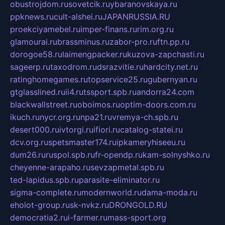
obustrojdom.ru
sovetcik.ru
ybaranovskaya.ru
ppknews.ru
cult-alshei.ru
JAPANRUSSIA.RU
proekciyamebel.ru
imper-finans.ru
rim.org.ru
glamourai.ru
brassminus.ru
zabor-pro.ru
ftn.pp.ru
dorogoe58.ru
laimengpacker.ru
kuzova-zapchasti.ru
sageerp.ru
taxodrom.ru
dsrazvitie.ru
hardcity.net.ru
ratinghomegames.ru
topservice25.ru
gubernyan.ru
gtglasslined.ru
ii4.ru
tssport.spb.ru
andorra24.com
blackwallstreet.ru
oboimos.ru
optim-doors.com.ru
ikuch.ru
nycr.org.ru
npa21.ru
vremya-ch.spb.ru
desert000.ru
ivtorgi.ru
ifiori.ru
catalog-statei.ru
dcv.org.ru
spetsmaster174.ru
ipkameryhiseeu.ru
dum26.ru
ruspol.spb.ru
fr-opendp.ru
kam-solnyshko.ru
cheyenne-arapaho.ru
sevzapmetal.spb.ru
ted-lapidus.spb.ru
parasite-eliminator.ru
sigma-complete.ru
modernworld.ru
dama-moda.ru
eholot-group.ru
sk-nvkz.ru
DRONGOLD.RU
democratia2.ru
i-farmer.ru
mass-sport.org