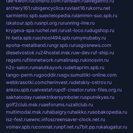
tae-kwon.ru
consrio.com.ru
insiam.ru
avegainfo.ru
archery161.ru
bigencyclica.ru
vlast16.ru
korru.net
sarmiento.spb.su
extelopedia.ru
lammin-suo.spb.ru
iskatour.spb.ru
snpi.org.ru
running-line.ru
krygeva-spa.ru
chel.net.ru
rust-loco.ru
dugshop.ru
hl-beta.spb.ru
school494.spb.ru
mymubaby.ru
epoha-metalband.ru
ngr.spb.ru
rusgosnews.com
dieselvostok.ru
24hostel.msk.ru
w-dev.ru
f-ship.ru
regsmi.ru
filmnetwork.ru
malinasp.ru
kinosvin.ru
h2o-salon.ru
malutkayork.ru
deltaprim.spb.ru
tango-perm.ru
gooddir.ru
sgv.su
multiki-online.com
webkrasotki.com
cherinvest.ru
detskiy-ostrov.ru
ankou.spb.ru
alvesta1.ru
pdf-creator.ru
nix-files.org.ru
sakhatoday.ru
elektrikersymboler.ru
sputnikyes.ru
golf2club.msk.ru
aeforums.ru
zallclub.ru
multimodal.msk.ru
habaigry.ru
haikko.ru
sobakopedia.ru
isz-fest.ru
ewnc.info
screensaver-clock.net.ru
volnav.spb.ru
comnat.ru
npf.net.ru
7bit.pp.ru
kalugatur.ru