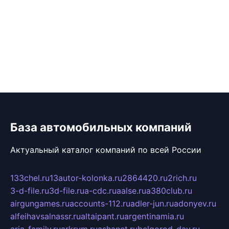
База автомобильных компаний
Актуальный каталог компаний по всей России
133chel.ru
13autor-kolonka.ru
2864420.ru
2rich.ru
3-d-file.ru
3d-file.ru
a-cdc.ru
aalse.ru
a380club.ru
airgungames.ru
accounts-112.ru
adler-jun.ru
adonyev.ru
alfeihavsalnassr.ru
altaipant.ru
argentinamia.ru