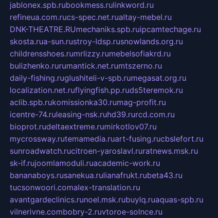
jablonex.spb.ru
bookmess.ru
linkword.ru
refineua.com.ru
cs-spec.net.ru
altay-mebel.ru
DNK-THEATRE.RU
mechaniks.spb.ru
ipcamtechage.ru
skosta.ru
a-sun.ru
stroy-ldsp.ru
snowlands.org.ru
childrensshoes.ru
mrlizzy.ru
mebelsofiakrd.ru
bulizhenko.ru
rumantick.net.ru
mtszerno.ru
daily-fishing.ru
glushiteli-v-spb.ru
megasat.org.ru
localization.net.ru
flyingfish.pp.ru
ds5teremok.ru
aclib.spb.ru
komissionka30.ru
mag-profit.ru
icentre-74.ru
leasing-nsk.ru
hd39.ru
rcd.com.ru
bioprot.ru
deltaextreme.ru
mirkotlov07.ru
mycrossway.ru
temamedia.ru
art-fusing.ru
cbslefort.ru
sunroadwatch.ru
citroen-yaroslavl.ru
ratnews.msk.ru
sk-if.ru
joomlamoduli.ru
academic-work.ru
bananaboys.ru
sanekua.ru
lianafrukt.ru
beta43.ru
tucsonwoori.com
alex-translation.ru
avantgardeclinics.ru
noel.msk.ru
buylq.ru
aquas-spb.ru
vilnerivne.com
bobry-2.ru
vtoroe-solnce.ru