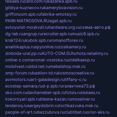
tesiaes.ru
card.com.ru
kazanka.spb.ru
gildiya-kuznecov.ru
kameryboavision.ru
griffoncom.spb.ru
fabrika-emotsiy.ru
PARK-MATROSOVA.RU
agat.spb.ru
avtoyurist-moskva1.ru
hardware.org.ru
схема-авто.рф
dg-lab.ru
angrup.ru
recruiter.spb.ru
music8.spb.ru
krsk124.ru
kubok.spb.ru
romanofforex.ru
analitikaplus.ru
spyonline.ru
zosikamery.ru
sloboda-ural.pp.ru
AUTO-COM.SU
hohota.net
alimy.ru
online-z.com
aromat-vostoka.ru
otdelkaexp.ru
mobilvest.ru
bbd.net.ru
mebelshop.msk.ru
smp-forum.ru
bastion-td.ru
kosmoscreative.ru
avrmotors.ru
art-galadesign.ru
tiffany-c.ru
ecostep-samara.ru
d-p.spb.ru
галактика73.рф
sko.com.ru
davitamebel-spb.ru
fotsis.ru
tesiaes.ru
kokoroyari.spb.ru
blesna-kazan.ru
mossilver.ru
lenderoq.ru
sergeydobrin.ru
tochkazvuka.msk.ru
people-of-art.ru
bezzubova.ru
clubtibet.ru
orior-aks.ru