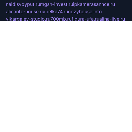
naidisvoyput.ru
mgsn-invest.ru
ipkamerasannce.ru
alicante-house.ru
ibelka74.ru
cozyhouse.info
vlkargalev-studio.ru
700mb.ru
figura-ufa.ru
alina-live.ru
belarusiannews.ru
womenknow.ru
dos-vniimk.ru
sega.net.ru
dv.net.ru
phenomenonsofhistory.com
telesputnik.net.ru
wall.pp.ru
pylesosroidmi.ru
gtc-clan.ru
cligs.ru
bibikazap.ru
popova.org.ru
netwhistler.spb.ru
bellvil.ru
bonzon.ru
iss-vladik.ru
defiparis.net.ru
las-gryzas.ru
amku.ru
electednews.spb.ru
feather.org.ru
spar72.ru
tankiigri.ru
dominus.com.ru
ibtree.ru
sanykool.pp.ru
unixlib.org.ru
menatep.spb.ru
gartenterrassen.ru
printeka.ru
skvozilka.com.ru
parkovka-pub.ru
lovemobi.ru
art-ru.ru
emulatorz.com.ru
alucomp.com.ru
tatforum.com.ru
alternativa-profi.ru
dermakler.ru
artsurvey.ru
aredir.ru
khimspas.ru
centr-maxi.ru
2018r.ru
bort-stomer-defort.ru
professional2.ru
gibsons.ru
artselena.ru
art-pilot.ru
ingredient.spb.ru