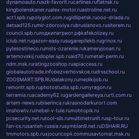
dynamoauto.ru
szk-favorit.ru
carlines.ru
flatnsk.ru
kingbolenskaner.ru
alex-motor.ru
astroline.net.ru
act1.spb.ru
polyglot.com.ru
gidlipetsk.ru
ooo-driada.ru
detsad125.ru
mir-zdoroviya.ru
bruslanovo.ru
siterem.ru
council.spb.ru
лодкипатриот.рф
kafekolizey.ru
iclub.net.ru
gazon-easy.ru
sugarepilekb.ru
grinox.ru
pylesostineco.ru
msts-ozarenie.ru
kameryjooan.ru
artemovskij.ru
dopler.spb.ru
aid70.ru
metall-perm.ru
ndm.msk.ru
ratingzooshop.ru
apiaccess.ru
globalautotrade.info
bezverhovskoe.ru
drsschool.ru
ZOOSMART.SPB.RU
dalakony.ru
medikijob.ru
remontt.spb.ru
photostudia.spb.ru
myragon.ru
terramia.ru
academy62.ru
gardengallereya.ru
rti.com.ru
artem-news.ru
biserinca.ru
krasnodarkurort.com
imshowtv.ru
mebel-v-tule.ru
mobtopik.ru
pcsecurity.net.ru
tool-sib.ru
multimetrunit.ru
sp-tour.ru
fan-cs.ru
santeh-russia.ru
symbian9.net.ru
DSHAIR.RU
tmmotors.spb.ru
xjocuricopii.com
musavtomat.msk.ru