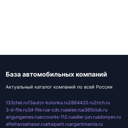
База автомобильных компаний
Актуальный каталог компаний по всей России
133chel.ru
13autor-kolonka.ru
2864420.ru
2rich.ru
3-d-file.ru
3d-file.ru
a-cdc.ru
aalse.ru
a380club.ru
airgungames.ru
accounts-112.ru
adler-jun.ru
adonyev.ru
alfeihavsalnassr.ru
altaipant.ru
argentinamia.ru