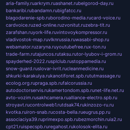
aria-family.ru
arkrym.ru
ashanet.ru
belgorod-day.ru
bankaribi.ru
bandamn.ru
bigfatcc.ru
blagodarenie-spb.ru
borodino-media.ru
card-voice.ru
cardvoice.ru
zed-online.ru
zvonitut.ru
zebra-tlt.ru
zarafshan.ru
york-life.ru
vintovoykompressor.ru
vladivostok-map.ru
vlknrussia.ru
wasabi-shop.ru
webamator.ru
zaryna.ru
youtubefree.ru
x-ton.ru
trade-farm.ru
tajuncos.ru
taksu.ru
tor-lyubov-i-grom.ru
spayderhed-2022.ru
splclub.ru
stoppamedia.ru
snow-guard.ru
slovar-ivrit.ru
cleanmedicine.ru
shkurki-karakulya.ru
kanotiforet.spb.ru
tutmassage.ru
ecolog.org.ru
praga.spb.ru
falcorussia.ru
autodoctorservis.ru
kamertondom.spb.ru
net-life.net.ru
avto-vozim.ru
sakhcamera.ru
alliance-electro.spb.ru
stroyavt.ru
controlweb1.ru
tdsak74.ru
kinzozo-ru.ru
kvotka.ru
iron-snab.ru
costa-bella.ru
eugrus.pp.ru
associaciya39.ru
primexpo.spb.ru
bezmorchin.ru
ia2.ru
cpt21.ru
ispecspb.ru
regahost.ru
kolosok-elita.ru