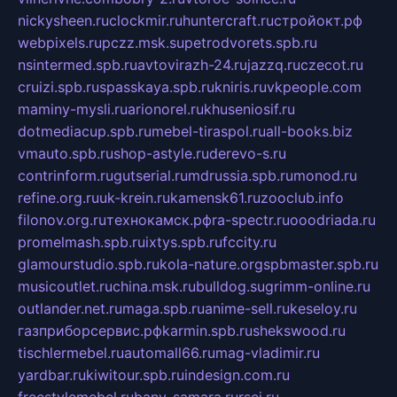
nickysheen.ru
clockmir.ru
huntercraft.ru
стройокт.рф
webpixels.ru
pczz.msk.su
petrodvorets.spb.ru
nsintermed.spb.ru
avtovirazh-24.ru
jazzq.ru
czecot.ru
cruizi.spb.ru
spasskaya.spb.ru
kniris.ru
vkpeople.com
maminy-mysli.ru
arionorel.ru
khuseniosif.ru
dotmediacup.spb.ru
mebel-tiraspol.ru
all-books.biz
vmauto.spb.ru
shop-astyle.ru
derevo-s.ru
contrinform.ru
gutserial.ru
mdrussia.spb.ru
monod.ru
refine.org.ru
uk-krein.ru
kamensk61.ru
zooclub.info
filonov.org.ru
технокамск.рф
ra-spectr.ru
ooodriada.ru
promelmash.spb.ru
ixtys.spb.ru
fccity.ru
glamourstudio.spb.ru
kola-nature.org
spbmaster.spb.ru
musicoutlet.ru
china.msk.ru
bulldog.su
grimm-online.ru
outlander.net.ru
maga.spb.ru
anime-sell.ru
keseloy.ru
газприборсервис.рф
karmin.spb.ru
shekswood.ru
tischlermebel.ru
automall66.ru
mag-vladimir.ru
yardbar.ru
kiwitour.spb.ru
indesign.com.ru