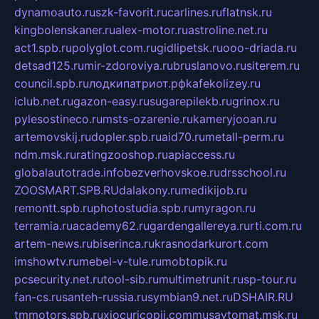
dynamoauto.ru
szk-favorit.ru
carlines.ru
flatnsk.ru
kingbolenskaner.ru
alex-motor.ru
astroline.net.ru
act1.spb.ru
polyglot.com.ru
gidlipetsk.ru
ooo-driada.ru
detsad125.ru
mir-zdoroviya.ru
bruslanovo.ru
siterem.ru
council.spb.ru
лодкипатриот.рф
kafekolizey.ru
iclub.net.ru
gazon-easy.ru
sugarepilekb.ru
grinox.ru
pylesostineco.ru
msts-ozarenie.ru
kameryjooan.ru
artemovskij.ru
dopler.spb.ru
aid70.ru
metall-perm.ru
ndm.msk.ru
ratingzooshop.ru
apiaccess.ru
globalautotrade.info
bezverhovskoe.ru
drsschool.ru
ZOOSMART.SPB.RU
dalakony.ru
medikijob.ru
remontt.spb.ru
photostudia.spb.ru
myragon.ru
terramia.ru
academy62.ru
gardengallereya.ru
rti.com.ru
artem-news.ru
biserinca.ru
krasnodarkurort.com
imshowtv.ru
mebel-v-tule.ru
mobtopik.ru
pcsecurity.net.ru
tool-sib.ru
multimetrunit.ru
sp-tour.ru
fan-cs.ru
santeh-russia.ru
symbian9.net.ru
DSHAIR.RU
tmmotors.spb.ru
xjocuricopii.com
musavtomat.msk.ru