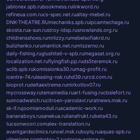
jablonex.spb.ru
bookmess.ru
linkword.ru
refineua.com.ru
cs-spec.net.ru
altay-mebel.ru
DNK-THEATRE.RU
mechaniks.spb.ru
ipcamtechage.ru
skosta.ru
a-sun.ru
stroy-ldsp.ru
snowlands.org.ru
childrensshoes.ru
mrlizzy.ru
mebelsofiakrd.ru
bulizhenko.ru
rumantick.net.ru
mtszerno.ru
daily-fishing.ru
glushiteli-v-spb.ru
megasat.org.ru
localization.net.ru
flyingfish.pp.ru
ds5teremok.ru
aclib.spb.ru
komissionka30.ru
mag-profit.ru
icentre-74.ru
leasing-nsk.ru
hd39.ru
rcd.com.ru
bioprot.ru
deltaextreme.ru
mirkotlov07.ru
mycrossway.ru
temamedia.ru
art-fusing.ru
cbslefort.ru
sunroadwatch.ru
citroen-yaroslavl.ru
ratnews.msk.ru
sk-if.ru
joomlamoduli.ru
academic-work.ru
bananaboys.ru
sanekua.ru
lianafrukt.ru
beta43.ru
tucsonwoori.com
alex-translation.ru
avantgardeclinics.ru
noel.msk.ru
buylq.ru
aquas-spb.ru
vilnerivne.com
bobry-2.ru
vtoroe-solnce.ru