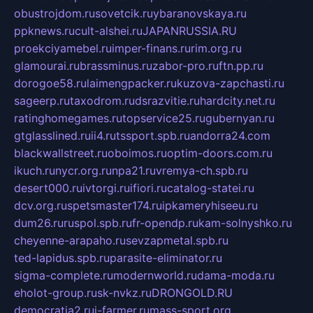
obustrojdom.ru
sovetcik.ru
ybaranovskaya.ru
ppknews.ru
cult-alshei.ru
JAPANRUSSIA.RU
proekciyamebel.ru
imper-finans.ru
rim.org.ru
glamourai.ru
brassminus.ru
zabor-pro.ru
ftn.pp.ru
dorogoe58.ru
laimengpacker.ru
kuzova-zapchasti.ru
sageerp.ru
taxodrom.ru
dsrazvitie.ru
hardcity.net.ru
ratinghomegames.ru
topservice25.ru
gubernyan.ru
gtglasslined.ru
ii4.ru
tssport.spb.ru
andorra24.com
blackwallstreet.ru
oboimos.ru
optim-doors.com.ru
ikuch.ru
nycr.org.ru
npa21.ru
vremya-ch.spb.ru
desert000.ru
ivtorgi.ru
ifiori.ru
catalog-statei.ru
dcv.org.ru
spetsmaster174.ru
ipkameryhiseeu.ru
dum26.ru
ruspol.spb.ru
fr-opendp.ru
kam-solnyshko.ru
cheyenne-arapaho.ru
sevzapmetal.spb.ru
ted-lapidus.spb.ru
parasite-eliminator.ru
sigma-complete.ru
modernworld.ru
dama-moda.ru
eholot-group.ru
sk-nvkz.ru
DRONGOLD.RU
democratia2.ru
i-farmer.ru
mass-sport.org