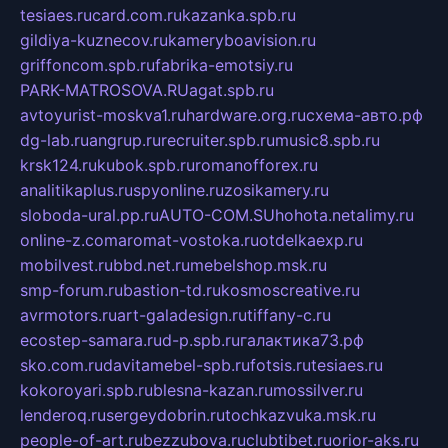
tesiaes.ru
card.com.ru
kazanka.spb.ru
gildiya-kuznecov.ru
kameryboavision.ru
griffoncom.spb.ru
fabrika-emotsiy.ru
PARK-MATROSOVA.RU
agat.spb.ru
avtoyurist-moskva1.ru
hardware.org.ru
схема-авто.рф
dg-lab.ru
angrup.ru
recruiter.spb.ru
music8.spb.ru
krsk124.ru
kubok.spb.ru
romanofforex.ru
analitikaplus.ru
spyonline.ru
zosikamery.ru
sloboda-ural.pp.ru
AUTO-COM.SU
hohota.net
alimy.ru
online-z.com
aromat-vostoka.ru
otdelkaexp.ru
mobilvest.ru
bbd.net.ru
mebelshop.msk.ru
smp-forum.ru
bastion-td.ru
kosmoscreative.ru
avrmotors.ru
art-galadesign.ru
tiffany-c.ru
ecostep-samara.ru
d-p.spb.ru
галактика73.рф
sko.com.ru
davitamebel-spb.ru
fotsis.ru
tesiaes.ru
kokoroyari.spb.ru
blesna-kazan.ru
mossilver.ru
lenderoq.ru
sergeydobrin.ru
tochkazvuka.msk.ru
people-of-art.ru
bezzubova.ru
clubtibet.ru
orior-aks.ru