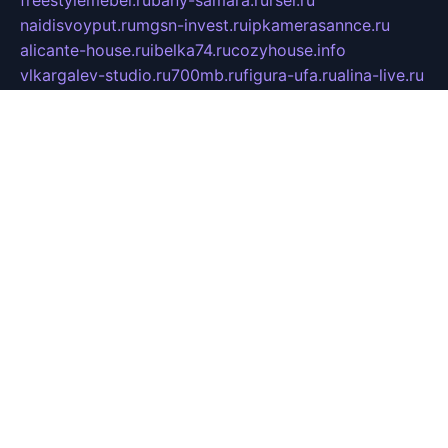
freestylemebel.ru
bany-samara.ru
rsei.ru
naidisvoyput.ru
mgsn-invest.ru
ipkamerasannce.ru
alicante-house.ru
ibelka74.ru
cozyhouse.info
vlkargalev-studio.ru
700mb.ru
figura-ufa.ru
alina-live.ru
belarusiannews.ru
womenknow.ru
dos-vniimk.ru
sega.net.ru
dv.net.ru
phenomenonsofhistory.com
telesputnik.net.ru
wall.pp.ru
pylesosroidmi.ru
gtc-clan.ru
cligs.ru
bibikazap.ru
popova.org.ru
netwhistler.spb.ru
bellvil.ru
bonzon.ru
iss-vladik.ru
defiparis.net.ru
las-gryzas.ru
amku.ru
electednews.spb.ru
feather.org.ru
spar72.ru
tankiigri.ru
dominus.com.ru
ibtree.ru
sanykool.pp.ru
unixlib.org.ru
menatep.spb.ru
gartenterrassen.ru
printeka.ru
skvozilka.com.ru
parkovka-pub.ru
lovemobi.ru
art-ru.ru
emulatorz.com.ru
alucomp.com.ru
tatforum.com.ru
alternativa-profi.ru
dermakler.ru
artsurvey.ru
aredir.ru
khimspas.ru
centr-maxi.ru
2018r.ru
bort-stomer-defort.ru
professional2.ru
gibsons.ru