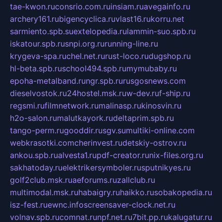
tae-kwon.ru
consrio.com.ru
insiam.ru
avegainfo.ru
archery161.ru
bigencyclica.ru
vlast16.ru
korru.net
sarmiento.spb.su
extelopedia.ru
lammin-suo.spb.ru
iskatour.spb.ru
snpi.org.ru
running-line.ru
krygeva-spa.ru
chel.net.ru
rust-loco.ru
dugshop.ru
hl-beta.spb.ru
school494.spb.ru
mymubaby.ru
epoha-metalband.ru
ngr.spb.ru
rusgosnews.com
dieselvostok.ru
24hostel.msk.ru
w-dev.ru
f-ship.ru
regsmi.ru
filmnetwork.ru
malinasp.ru
kinosvin.ru
h2o-salon.ru
malutkayork.ru
deltaprim.spb.ru
tango-perm.ru
gooddir.ru
sgv.su
multiki-online.com
webkrasotki.com
cherinvest.ru
detskiy-ostrov.ru
ankou.spb.ru
alvesta1.ru
pdf-creator.ru
nix-files.org.ru
sakhatoday.ru
elektrikersymboler.ru
sputnikyes.ru
golf2club.msk.ru
aeforums.ru
zallclub.ru
multimodal.msk.ru
habaigry.ru
haikko.ru
sobakopedia.ru
isz-fest.ru
ewnc.info
screensaver-clock.net.ru
volnav.spb.ru
comnat.ru
npf.net.ru
7bit.pp.ru
kalugatur.ru