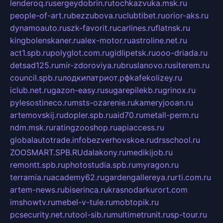
lenderoq.ru
sergeydobrin.ru
tochkazvuka.msk.ru
people-of-art.ru
bezzubova.ru
clubtibet.ru
orior-aks.ru
dynamoauto.ru
szk-favorit.ru
carlines.ru
flatnsk.ru
kingbolenskaner.ru
alex-motor.ru
astroline.net.ru
act1.spb.ru
polyglot.com.ru
gidlipetsk.ru
ooo-driada.ru
detsad125.ru
mir-zdoroviya.ru
bruslanovo.ru
siterem.ru
council.spb.ru
лодкипатриот.рф
kafekolizey.ru
iclub.net.ru
gazon-easy.ru
sugarepilekb.ru
grinox.ru
pylesostineco.ru
msts-ozarenie.ru
kameryjooan.ru
artemovskij.ru
dopler.spb.ru
aid70.ru
metall-perm.ru
ndm.msk.ru
ratingzooshop.ru
apiaccess.ru
globalautotrade.info
bezverhovskoe.ru
drsschool.ru
ZOOSMART.SPB.RU
dalakony.ru
medikijob.ru
remontt.spb.ru
photostudia.spb.ru
myragon.ru
terramia.ru
academy62.ru
gardengallereya.ru
rti.com.ru
artem-news.ru
biserinca.ru
krasnodarkurort.com
imshowtv.ru
mebel-v-tule.ru
mobtopik.ru
pcsecurity.net.ru
tool-sib.ru
multimetrunit.ru
sp-tour.ru