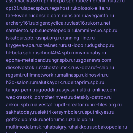
associaciya39.ru
primexpo.spb.ru
bezmorchin.ru
ia2.ru
cpt21.ru
ispecspb.ru
regahost.ru
kolosok-elita.ru
tae-kwon.ru
consrio.com.ru
insiam.ru
avegainfo.ru
archery161.ru
bigencyclica.ru
vlast16.ru
korru.net
sarmiento.spb.su
extelopedia.ru
lammin-suo.spb.ru
iskatour.spb.ru
snpi.org.ru
running-line.ru
krygeva-spa.ru
chel.net.ru
rust-loco.ru
dugshop.ru
hl-beta.spb.ru
school494.spb.ru
mymubaby.ru
epoha-metalband.ru
ngr.spb.ru
rusgosnews.com
dieselvostok.ru
24hostel.msk.ru
w-dev.ru
f-ship.ru
regsmi.ru
filmnetwork.ru
malinasp.ru
kinosvin.ru
h2o-salon.ru
malutkayork.ru
deltaprim.spb.ru
tango-perm.ru
gooddir.ru
sgv.su
multiki-online.com
webkrasotki.com
cherinvest.ru
detskiy-ostrov.ru
ankou.spb.ru
alvesta1.ru
pdf-creator.ru
nix-files.org.ru
sakhatoday.ru
elektrikersymboler.ru
sputnikyes.ru
golf2club.msk.ru
aeforums.ru
zallclub.ru
multimodal.msk.ru
habaigry.ru
haikko.ru
sobakopedia.ru