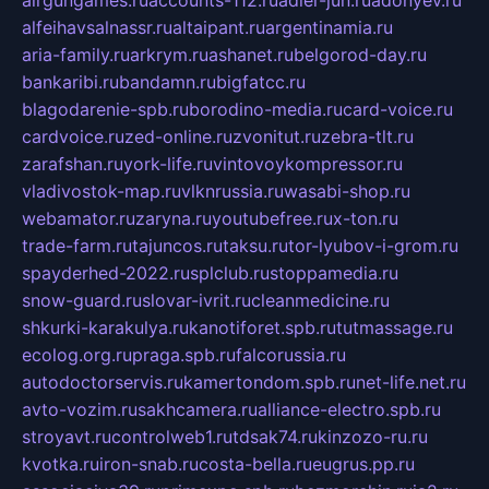
alfeihavsalnassr.ru
altaipant.ru
argentinamia.ru
aria-family.ru
arkrym.ru
ashanet.ru
belgorod-day.ru
bankaribi.ru
bandamn.ru
bigfatcc.ru
blagodarenie-spb.ru
borodino-media.ru
card-voice.ru
cardvoice.ru
zed-online.ru
zvonitut.ru
zebra-tlt.ru
zarafshan.ru
york-life.ru
vintovoykompressor.ru
vladivostok-map.ru
vlknrussia.ru
wasabi-shop.ru
webamator.ru
zaryna.ru
youtubefree.ru
x-ton.ru
trade-farm.ru
tajuncos.ru
taksu.ru
tor-lyubov-i-grom.ru
spayderhed-2022.ru
splclub.ru
stoppamedia.ru
snow-guard.ru
slovar-ivrit.ru
cleanmedicine.ru
shkurki-karakulya.ru
kanotiforet.spb.ru
tutmassage.ru
ecolog.org.ru
praga.spb.ru
falcorussia.ru
autodoctorservis.ru
kamertondom.spb.ru
net-life.net.ru
avto-vozim.ru
sakhcamera.ru
alliance-electro.spb.ru
stroyavt.ru
controlweb1.ru
tdsak74.ru
kinzozo-ru.ru
kvotka.ru
iron-snab.ru
costa-bella.ru
eugrus.pp.ru