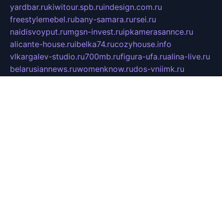
yardbar.ru
kiwitour.spb.ru
indesign.com.ru
freestylemebel.ru
bany-samara.ru
rsei.ru
naidisvoyput.ru
mgsn-invest.ru
ipkamerasannce.ru
alicante-house.ru
ibelka74.ru
cozyhouse.info
vlkargalev-studio.ru
700mb.ru
figura-ufa.ru
alina-live.ru
belarusiannews.ru
womenknow.ru
dos-vniimk.ru
sega.net.ru
dv.net.ru
phenomenonsofhistory.com
telesputnik.net.ru
wall.pp.ru
pylesosroidmi.ru
gtc-clan.ru
cligs.ru
bibikazap.ru
popova.org.ru
netwhistler.spb.ru
bellvil.ru
bonzon.ru
iss-vladik.ru
defiparis.net.ru
las-gryzas.ru
amku.ru
electednews.spb.ru
feather.org.ru
spar72.ru
tankiigri.ru
dominus.com.ru
ibtree.ru
sanykool.pp.ru
unixlib.org.ru
menatep.spb.ru
gartenterrassen.ru
printeka.ru
skvozilka.com.ru
parkovka-pub.ru
lovemobi.ru
art-ru.ru
emulatorz.com.ru
alucomp.com.ru
tatforum.com.ru
alternativa-profi.ru
dermakler.ru
artsurvey.ru
aredir.ru
khimspas.ru
centr-maxi.ru
2018r.ru