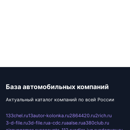
База автомобильных компаний
Актуальный каталог компаний по всей России
133chel.ru
13autor-kolonka.ru
2864420.ru
2rich.ru
3-d-file.ru
3d-file.ru
a-cdc.ru
aalse.ru
a380club.ru
airgungames.ru
accounts-112.ru
adler-jun.ru
adonyev.ru