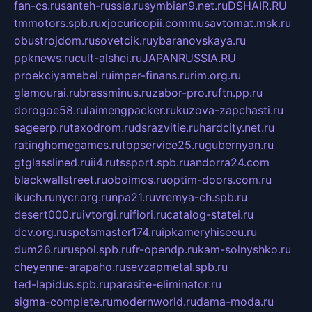
fan-cs.ru
santeh-russia.ru
symbian9.net.ru
DSHAIR.RU
tmmotors.spb.ru
xjocuricopii.com
musavtomat.msk.ru
obustrojdom.ru
sovetcik.ru
ybaranovskaya.ru
ppknews.ru
cult-alshei.ru
JAPANRUSSIA.RU
proekciyamebel.ru
imper-finans.ru
rim.org.ru
glamourai.ru
brassminus.ru
zabor-pro.ru
ftn.pp.ru
dorogoe58.ru
laimengpacker.ru
kuzova-zapchasti.ru
sageerp.ru
taxodrom.ru
dsrazvitie.ru
hardcity.net.ru
ratinghomegames.ru
topservice25.ru
gubernyan.ru
gtglasslined.ru
ii4.ru
tssport.spb.ru
andorra24.com
blackwallstreet.ru
oboimos.ru
optim-doors.com.ru
ikuch.ru
nycr.org.ru
npa21.ru
vremya-ch.spb.ru
desert000.ru
ivtorgi.ru
ifiori.ru
catalog-statei.ru
dcv.org.ru
spetsmaster174.ru
ipkameryhiseeu.ru
dum26.ru
ruspol.spb.ru
fr-opendp.ru
kam-solnyshko.ru
cheyenne-arapaho.ru
sevzapmetal.spb.ru
ted-lapidus.spb.ru
parasite-eliminator.ru
sigma-complete.ru
modernworld.ru
dama-moda.ru