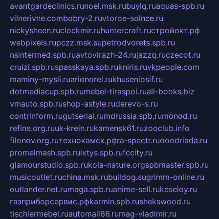
avantgardeclinics.ru
noel.msk.ru
buylq.ru
aquas-spb.ru
vilnerivne.com
bobry-2.ru
vtoroe-solnce.ru
nickysheen.ru
clockmir.ru
huntercraft.ru
стройокт.рф
webpixels.ru
pczz.msk.su
petrodvorets.spb.ru
nsintermed.spb.ru
avtovirazh-24.ru
jazzq.ru
czecot.ru
cruizi.spb.ru
spasskaya.spb.ru
kniris.ru
vkpeople.com
maminy-mysli.ru
arionorel.ru
khuseniosif.ru
dotmediacup.spb.ru
mebel-tiraspol.ru
all-books.biz
vmauto.spb.ru
shop-astyle.ru
derevo-s.ru
contrinform.ru
gutserial.ru
mdrussia.spb.ru
monod.ru
refine.org.ru
uk-krein.ru
kamensk61.ru
zooclub.info
filonov.org.ru
технокамск.рф
ra-spectr.ru
ooodriada.ru
promelmash.spb.ru
ixtys.spb.ru
fccity.ru
glamourstudio.spb.ru
kola-nature.org
spbmaster.spb.ru
musicoutlet.ru
china.msk.ru
bulldog.su
grimm-online.ru
outlander.net.ru
maga.spb.ru
anime-sell.ru
keseloy.ru
газприборсервис.рф
karmin.spb.ru
shekswood.ru
tischlermebel.ru
automall66.ru
mag-vladimir.ru