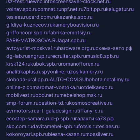
isz-fest.ru
ewnc.info
screensaver-clock.net.ru
volnav.spb.ru
comnat.ru
npf.net.ru
7bit.pp.ru
kalugatur.ru
tesiaes.ru
card.com.ru
kazanka.spb.ru
gildiya-kuznecov.ru
kameryboavision.ru
griffoncom.spb.ru
fabrika-emotsiy.ru
PARK-MATROSOVA.RU
agat.spb.ru
avtoyurist-moskva1.ru
hardware.org.ru
схема-авто.рф
dg-lab.ru
angrup.ru
recruiter.spb.ru
music8.spb.ru
krsk124.ru
kubok.spb.ru
romanofforex.ru
analitikaplus.ru
spyonline.ru
zosikamery.ru
sloboda-ural.pp.ru
AUTO-COM.SU
hohota.net
alimy.ru
online-z.com
aromat-vostoka.ru
otdelkaexp.ru
mobilvest.ru
bbd.net.ru
mebelshop.msk.ru
smp-forum.ru
bastion-td.ru
kosmoscreative.ru
avrmotors.ru
art-galadesign.ru
tiffany-c.ru
ecostep-samara.ru
d-p.spb.ru
галактика73.рф
sko.com.ru
davitamebel-spb.ru
fotsis.ru
tesiaes.ru
kokoroyari.spb.ru
blesna-kazan.ru
mossilver.ru