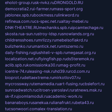
eholot-group.ru
sk-nvkz.ru
DRONGOLD.RU
democratia2.ru
i-farmer.ru
mass-sport.org
jablonex.spb.ru
bookmess.ru
linkword.ru
refineua.com.ru
cs-spec.net.ru
altay-mebel.ru
DNK-THEATRE.RU
mechaniks.spb.ru
ipcamtechage.ru
skosta.ru
a-sun.ru
stroy-ldsp.ru
snowlands.org.ru
childrensshoes.ru
mrlizzy.ru
mebelsofiakrd.ru
bulizhenko.ru
rumantick.net.ru
mtszerno.ru
daily-fishing.ru
glushiteli-v-spb.ru
megasat.org.ru
localization.net.ru
flyingfish.pp.ru
ds5teremok.ru
aclib.spb.ru
komissionka30.ru
mag-profit.ru
icentre-74.ru
leasing-nsk.ru
hd39.ru
rcd.com.ru
bioprot.ru
deltaextreme.ru
mirkotlov07.ru
mycrossway.ru
temamedia.ru
art-fusing.ru
cbslefort.ru
sunroadwatch.ru
citroen-yaroslavl.ru
ratnews.msk.ru
sk-if.ru
joomlamoduli.ru
academic-work.ru
bananaboys.ru
sanekua.ru
lianafrukt.ru
beta43.ru
tucsonwoori.com
alex-translation.ru