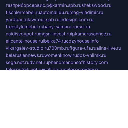
газприборсервис.рф
karmin.spb.ru
shekswood.ru
tischlermebel.ru
automall66.ru
mag-vladimir.ru
yardbar.ru
kiwitour.spb.ru
indesign.com.ru
freestylemebel.ru
bany-samara.ru
rsei.ru
naidisvoyput.ru
mgsn-invest.ru
ipkamerasannce.ru
alicante-house.ru
ibelka74.ru
cozyhouse.info
vlkargalev-studio.ru
700mb.ru
figura-ufa.ru
alina-live.ru
belarusiannews.ru
womenknow.ru
dos-vniimk.ru
sega.net.ru
dv.net.ru
phenomenonsofhistory.com
telesputnik.net.ru
wall.pp.ru
pylesosroidmi.ru
gtc-clan.ru
cligs.ru
bibikazap.ru
popova.org.ru
netwhistler.spb.ru
bellvil.ru
bonzon.ru
iss-vladik.ru
defiparis.net.ru
las-gryzas.ru
amku.ru
electednews.spb.ru
feather.org.ru
spar72.ru
tankiigri.ru
dominus.com.ru
ibtree.ru
sanykool.pp.ru
unixlib.org.ru
menatep.spb.ru
gartenterrassen.ru
printeka.ru
skvozilka.com.ru
parkovka-pub.ru
lovemobi.ru
art-ru.ru
emulatorz.com.ru
alucomp.com.ru
tatforum.com.ru