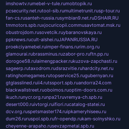
imshowtv.ru
mebel-v-tule.ru
mobtopik.ru
pcsecurity.net.ru
tool-sib.ru
multimetrunit.ru
sp-tour.ru
fan-cs.ru
santeh-russia.ru
symbian9.net.ru
DSHAIR.RU
tmmotors.spb.ru
xjocuricopii.com
musavtomat.msk.ru
obustrojdom.ru
sovetcik.ru
ybaranovskaya.ru
ppknews.ru
cult-alshei.ru
JAPANRUSSIA.RU
proekciyamebel.ru
imper-finans.ru
rim.org.ru
glamourai.ru
brassminus.ru
zabor-pro.ru
ftn.pp.ru
dorogoe58.ru
laimengpacker.ru
kuzova-zapchasti.ru
sageerp.ru
taxodrom.ru
dsrazvitie.ru
hardcity.net.ru
ratinghomegames.ru
topservice25.ru
gubernyan.ru
gtglasslined.ru
ii4.ru
tssport.spb.ru
andorra24.com
blackwallstreet.ru
oboimos.ru
optim-doors.com.ru
ikuch.ru
nycr.org.ru
npa21.ru
vremya-ch.spb.ru
desert000.ru
ivtorgi.ru
ifiori.ru
catalog-statei.ru
dcv.org.ru
spetsmaster174.ru
ipkameryhiseeu.ru
dum26.ru
ruspol.spb.ru
fr-opendp.ru
kam-solnyshko.ru
cheyenne-arapaho.ru
sevzapmetal.spb.ru