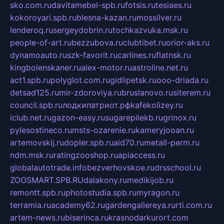
sko.com.ru
davitamebel-spb.ru
fotsis.ru
tesiaes.ru
kokoroyari.spb.ru
blesna-kazan.ru
mossilver.ru
lenderoq.ru
sergeydobrin.ru
tochkazvuka.msk.ru
people-of-art.ru
bezzubova.ru
clubtibet.ru
orior-aks.ru
dynamoauto.ru
szk-favorit.ru
carlines.ru
flatnsk.ru
kingbolenskaner.ru
alex-motor.ru
astroline.net.ru
act1.spb.ru
polyglot.com.ru
gidlipetsk.ru
ooo-driada.ru
detsad125.ru
mir-zdoroviya.ru
bruslanovo.ru
siterem.ru
council.spb.ru
лодкипатриот.рф
kafekolizey.ru
iclub.net.ru
gazon-easy.ru
sugarepilekb.ru
grinox.ru
pylesostineco.ru
msts-ozarenie.ru
kameryjooan.ru
artemovskij.ru
dopler.spb.ru
aid70.ru
metall-perm.ru
ndm.msk.ru
ratingzooshop.ru
apiaccess.ru
globalautotrade.info
bezverhovskoe.ru
drsschool.ru
ZOOSMART.SPB.RU
dalakony.ru
medikijob.ru
remontt.spb.ru
photostudia.spb.ru
myragon.ru
terramia.ru
academy62.ru
gardengallereya.ru
rti.com.ru
artem-news.ru
biserinca.ru
krasnodarkurort.com