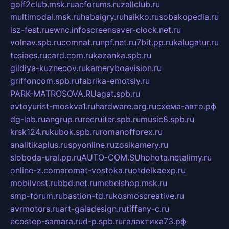
golf2club.msk.ru
aeforums.ru
zallclub.ru
multimodal.msk.ru
habaigry.ru
haikko.ru
sobakopedia.ru
isz-fest.ru
ewnc.info
screensaver-clock.net.ru
volnav.spb.ru
comnat.ru
npf.net.ru
7bit.pp.ru
kalugatur.ru
tesiaes.ru
card.com.ru
kazanka.spb.ru
gildiya-kuznecov.ru
kameryboavision.ru
griffoncom.spb.ru
fabrika-emotsiy.ru
PARK-MATROSOVA.RU
agat.spb.ru
avtoyurist-moskva1.ru
hardware.org.ru
схема-авто.рф
dg-lab.ru
angrup.ru
recruiter.spb.ru
music8.spb.ru
krsk124.ru
kubok.spb.ru
romanofforex.ru
analitikaplus.ru
spyonline.ru
zosikamery.ru
sloboda-ural.pp.ru
AUTO-COM.SU
hohota.net
alimy.ru
online-z.com
aromat-vostoka.ru
otdelkaexp.ru
mobilvest.ru
bbd.net.ru
mebelshop.msk.ru
smp-forum.ru
bastion-td.ru
kosmoscreative.ru
avrmotors.ru
art-galadesign.ru
tiffany-c.ru
ecostep-samara.ru
d-p.spb.ru
галактика73.рф