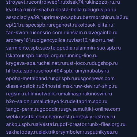
stroyavt.ru
controlweb1.ru
tdsak74.ru
kinzozo-ru.ru
kvotka.ru
iron-snab.ru
costa-bella.ru
eugrus.pp.ru
associaciya39.ru
primexpo.spb.ru
bezmorchin.ru
ia2.ru
cpt21.ru
ispecspb.ru
regahost.ru
kolosok-elita.ru
tae-kwon.ru
consrio.com.ru
insiam.ru
avegainfo.ru
archery161.ru
bigencyclica.ru
vlast16.ru
korru.net
sarmiento.spb.su
extelopedia.ru
lammin-suo.spb.ru
iskatour.spb.ru
snpi.org.ru
running-line.ru
krygeva-spa.ru
chel.net.ru
rust-loco.ru
dugshop.ru
hl-beta.spb.ru
school494.spb.ru
mymubaby.ru
epoha-metalband.ru
ngr.spb.ru
rusgosnews.com
dieselvostok.ru
24hostel.msk.ru
w-dev.ru
f-ship.ru
regsmi.ru
filmnetwork.ru
malinasp.ru
kinosvin.ru
h2o-salon.ru
malutkayork.ru
deltaprim.spb.ru
tango-perm.ru
gooddir.ru
sgv.su
multiki-online.com
webkrasotki.com
cherinvest.ru
detskiy-ostrov.ru
ankou.spb.ru
alvesta1.ru
pdf-creator.ru
nix-files.org.ru
sakhatoday.ru
elektrikersymboler.ru
sputnikyes.ru