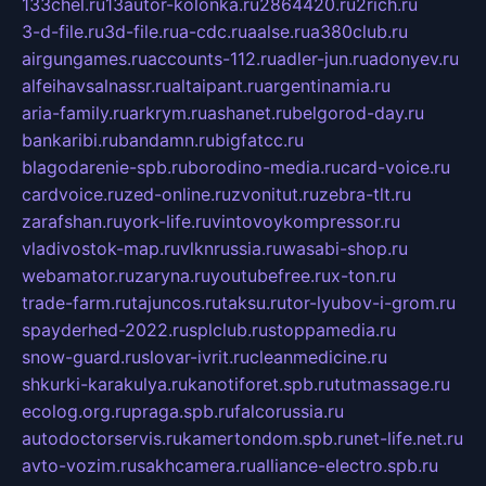
133chel.ru
13autor-kolonka.ru
2864420.ru
2rich.ru
3-d-file.ru
3d-file.ru
a-cdc.ru
aalse.ru
a380club.ru
airgungames.ru
accounts-112.ru
adler-jun.ru
adonyev.ru
alfeihavsalnassr.ru
altaipant.ru
argentinamia.ru
aria-family.ru
arkrym.ru
ashanet.ru
belgorod-day.ru
bankaribi.ru
bandamn.ru
bigfatcc.ru
blagodarenie-spb.ru
borodino-media.ru
card-voice.ru
cardvoice.ru
zed-online.ru
zvonitut.ru
zebra-tlt.ru
zarafshan.ru
york-life.ru
vintovoykompressor.ru
vladivostok-map.ru
vlknrussia.ru
wasabi-shop.ru
webamator.ru
zaryna.ru
youtubefree.ru
x-ton.ru
trade-farm.ru
tajuncos.ru
taksu.ru
tor-lyubov-i-grom.ru
spayderhed-2022.ru
splclub.ru
stoppamedia.ru
snow-guard.ru
slovar-ivrit.ru
cleanmedicine.ru
shkurki-karakulya.ru
kanotiforet.spb.ru
tutmassage.ru
ecolog.org.ru
praga.spb.ru
falcorussia.ru
autodoctorservis.ru
kamertondom.spb.ru
net-life.net.ru
avto-vozim.ru
sakhcamera.ru
alliance-electro.spb.ru