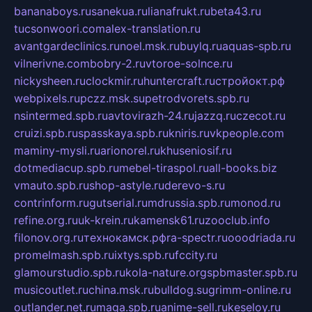
bananaboys.ru
sanekua.ru
lianafrukt.ru
beta43.ru
tucsonwoori.com
alex-translation.ru
avantgardeclinics.ru
noel.msk.ru
buylq.ru
aquas-spb.ru
vilnerivne.com
bobry-2.ru
vtoroe-solnce.ru
nickysheen.ru
clockmir.ru
huntercraft.ru
стройокт.рф
webpixels.ru
pczz.msk.su
petrodvorets.spb.ru
nsintermed.spb.ru
avtovirazh-24.ru
jazzq.ru
czecot.ru
cruizi.spb.ru
spasskaya.spb.ru
kniris.ru
vkpeople.com
maminy-mysli.ru
arionorel.ru
khuseniosif.ru
dotmediacup.spb.ru
mebel-tiraspol.ru
all-books.biz
vmauto.spb.ru
shop-astyle.ru
derevo-s.ru
contrinform.ru
gutserial.ru
mdrussia.spb.ru
monod.ru
refine.org.ru
uk-krein.ru
kamensk61.ru
zooclub.info
filonov.org.ru
технокамск.рф
ra-spectr.ru
ooodriada.ru
promelmash.spb.ru
ixtys.spb.ru
fccity.ru
glamourstudio.spb.ru
kola-nature.org
spbmaster.spb.ru
musicoutlet.ru
china.msk.ru
bulldog.su
grimm-online.ru
outlander.net.ru
maga.spb.ru
anime-sell.ru
keseloy.ru