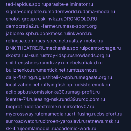
ted-lapidus.spb.ru
parasite-eliminator.ru
sigma-complete.ru
modernworld.ru
dama-moda.ru
eholot-group.ru
sk-nvkz.ru
DRONGOLD.RU
democratia2.ru
i-farmer.ru
mass-sport.org
jablonex.spb.ru
bookmess.ru
linkword.ru
refineua.com.ru
cs-spec.net.ru
altay-mebel.ru
DNK-THEATRE.RU
mechaniks.spb.ru
ipcamtechage.ru
skosta.ru
a-sun.ru
stroy-ldsp.ru
snowlands.org.ru
childrensshoes.ru
mrlizzy.ru
mebelsofiakrd.ru
bulizhenko.ru
rumantick.net.ru
mtszerno.ru
daily-fishing.ru
glushiteli-v-spb.ru
megasat.org.ru
localization.net.ru
flyingfish.pp.ru
ds5teremok.ru
aclib.spb.ru
komissionka30.ru
mag-profit.ru
icentre-74.ru
leasing-nsk.ru
hd39.ru
rcd.com.ru
bioprot.ru
deltaextreme.ru
mirkotlov07.ru
mycrossway.ru
temamedia.ru
art-fusing.ru
cbslefort.ru
sunroadwatch.ru
citroen-yaroslavl.ru
ratnews.msk.ru
sk-if.ru
joomlamoduli.ru
academic-work.ru