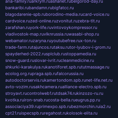
aria-family.ru
arkrym.ru
ashanet.ru
belgorod-day.ru
bankaribi.ru
bandamn.ru
bigfatcc.ru
blagodarenie-spb.ru
borodino-media.ru
card-voice.ru
cardvoice.ru
zed-online.ru
zvonitut.ru
zebra-tlt.ru
zarafshan.ru
york-life.ru
vintovoykompressor.ru
vladivostok-map.ru
vlknrussia.ru
wasabi-shop.ru
webamator.ru
zaryna.ru
youtubefree.ru
x-ton.ru
trade-farm.ru
tajuncos.ru
taksu.ru
tor-lyubov-i-grom.ru
spayderhed-2022.ru
splclub.ru
stoppamedia.ru
snow-guard.ru
slovar-ivrit.ru
cleanmedicine.ru
shkurki-karakulya.ru
kanotiforet.spb.ru
tutmassage.ru
ecolog.org.ru
praga.spb.ru
falcorussia.ru
autodoctorservis.ru
kamertondom.spb.ru
net-life.net.ru
avto-vozim.ru
sakhcamera.ru
alliance-electro.spb.ru
stroyavt.ru
controlweb1.ru
tdsak74.ru
kinzozo-ru.ru
kvotka.ru
iron-snab.ru
costa-bella.ru
eugrus.pp.ru
associaciya39.ru
primexpo.spb.ru
bezmorchin.ru
ia2.ru
cpt21.ru
ispecspb.ru
regahost.ru
kolosok-elita.ru