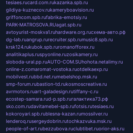
tesiaes.ru
card.com.ru
kazanka.spb.ru
gildiya-kuznecov.ru
kameryboavision.ru
griffoncom.spb.ru
fabrika-emotsiy.ru
PARK-MATROSOVA.RU
agat.spb.ru
avtoyurist-moskva1.ru
hardware.org.ru
схема-авто.рф
dg-lab.ru
angrup.ru
recruiter.spb.ru
music8.spb.ru
krsk124.ru
kubok.spb.ru
romanofforex.ru
analitikaplus.ru
spyonline.ru
zosikamery.ru
sloboda-ural.pp.ru
AUTO-COM.SU
hohota.net
alimy.ru
online-z.com
aromat-vostoka.ru
otdelkaexp.ru
mobilvest.ru
bbd.net.ru
mebelshop.msk.ru
smp-forum.ru
bastion-td.ru
kosmoscreative.ru
avrmotors.ru
art-galadesign.ru
tiffany-c.ru
ecostep-samara.ru
d-p.spb.ru
галактика73.рф
sko.com.ru
davitamebel-spb.ru
fotsis.ru
tesiaes.ru
kokoroyari.spb.ru
blesna-kazan.ru
mossilver.ru
lenderoq.ru
sergeydobrin.ru
tochkazvuka.msk.ru
people-of-art.ru
bezzubova.ru
clubtibet.ru
orior-aks.ru