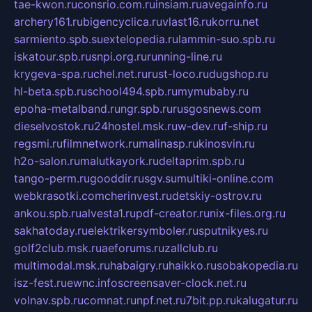
tae-kwon.ru
consrio.com.ru
insiam.ru
avegainfo.ru
archery161.ru
bigencyclica.ru
vlast16.ru
korru.net
sarmiento.spb.su
extelopedia.ru
lammin-suo.spb.ru
iskatour.spb.ru
snpi.org.ru
running-line.ru
krygeva-spa.ru
chel.net.ru
rust-loco.ru
dugshop.ru
hl-beta.spb.ru
school494.spb.ru
mymubaby.ru
epoha-metalband.ru
ngr.spb.ru
rusgosnews.com
dieselvostok.ru
24hostel.msk.ru
w-dev.ru
f-ship.ru
regsmi.ru
filmnetwork.ru
malinasp.ru
kinosvin.ru
h2o-salon.ru
malutkayork.ru
deltaprim.spb.ru
tango-perm.ru
gooddir.ru
sgv.su
multiki-online.com
webkrasotki.com
cherinvest.ru
detskiy-ostrov.ru
ankou.spb.ru
alvesta1.ru
pdf-creator.ru
nix-files.org.ru
sakhatoday.ru
elektrikersymboler.ru
sputnikyes.ru
golf2club.msk.ru
aeforums.ru
zallclub.ru
multimodal.msk.ru
habaigry.ru
haikko.ru
sobakopedia.ru
isz-fest.ru
ewnc.info
screensaver-clock.net.ru
volnav.spb.ru
comnat.ru
npf.net.ru
7bit.pp.ru
kalugatur.ru