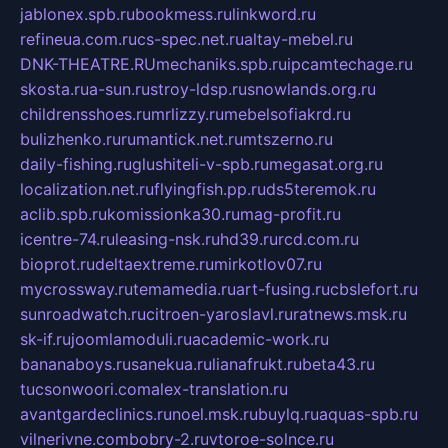
jablonex.spb.ru
bookmess.ru
linkword.ru
refineua.com.ru
cs-spec.net.ru
altay-mebel.ru
DNK-THEATRE.RU
mechaniks.spb.ru
ipcamtechage.ru
skosta.ru
a-sun.ru
stroy-ldsp.ru
snowlands.org.ru
childrensshoes.ru
mrlizzy.ru
mebelsofiakrd.ru
bulizhenko.ru
rumantick.net.ru
mtszerno.ru
daily-fishing.ru
glushiteli-v-spb.ru
megasat.org.ru
localization.net.ru
flyingfish.pp.ru
ds5teremok.ru
aclib.spb.ru
komissionka30.ru
mag-profit.ru
icentre-74.ru
leasing-nsk.ru
hd39.ru
rcd.com.ru
bioprot.ru
deltaextreme.ru
mirkotlov07.ru
mycrossway.ru
temamedia.ru
art-fusing.ru
cbslefort.ru
sunroadwatch.ru
citroen-yaroslavl.ru
ratnews.msk.ru
sk-if.ru
joomlamoduli.ru
academic-work.ru
bananaboys.ru
sanekua.ru
lianafrukt.ru
beta43.ru
tucsonwoori.com
alex-translation.ru
avantgardeclinics.ru
noel.msk.ru
buylq.ru
aquas-spb.ru
vilnerivne.com
bobry-2.ru
vtoroe-solnce.ru