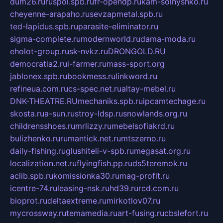
dum26.ru
ruspol.spb.ru
fr-opendp.ru
kam-solnyshko.ru
cheyenne-arapaho.ru
sevzapmetal.spb.ru
ted-lapidus.spb.ru
parasite-eliminator.ru
sigma-complete.ru
modernworld.ru
dama-moda.ru
eholot-group.ru
sk-nvkz.ru
DRONGOLD.RU
democratia2.ru
i-farmer.ru
mass-sport.org
jablonex.spb.ru
bookmess.ru
linkword.ru
refineua.com.ru
cs-spec.net.ru
altay-mebel.ru
DNK-THEATRE.RU
mechaniks.spb.ru
ipcamtechage.ru
skosta.ru
a-sun.ru
stroy-ldsp.ru
snowlands.org.ru
childrensshoes.ru
mrlizzy.ru
mebelsofiakrd.ru
bulizhenko.ru
rumantick.net.ru
mtszerno.ru
daily-fishing.ru
glushiteli-v-spb.ru
megasat.org.ru
localization.net.ru
flyingfish.pp.ru
ds5teremok.ru
aclib.spb.ru
komissionka30.ru
mag-profit.ru
icentre-74.ru
leasing-nsk.ru
hd39.ru
rcd.com.ru
bioprot.ru
deltaextreme.ru
mirkotlov07.ru
mycrossway.ru
temamedia.ru
art-fusing.ru
cbslefort.ru