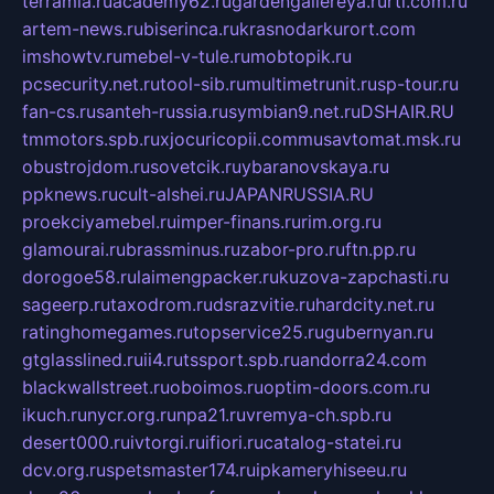
terramia.ru
academy62.ru
gardengallereya.ru
rti.com.ru
artem-news.ru
biserinca.ru
krasnodarkurort.com
imshowtv.ru
mebel-v-tule.ru
mobtopik.ru
pcsecurity.net.ru
tool-sib.ru
multimetrunit.ru
sp-tour.ru
fan-cs.ru
santeh-russia.ru
symbian9.net.ru
DSHAIR.RU
tmmotors.spb.ru
xjocuricopii.com
musavtomat.msk.ru
obustrojdom.ru
sovetcik.ru
ybaranovskaya.ru
ppknews.ru
cult-alshei.ru
JAPANRUSSIA.RU
proekciyamebel.ru
imper-finans.ru
rim.org.ru
glamourai.ru
brassminus.ru
zabor-pro.ru
ftn.pp.ru
dorogoe58.ru
laimengpacker.ru
kuzova-zapchasti.ru
sageerp.ru
taxodrom.ru
dsrazvitie.ru
hardcity.net.ru
ratinghomegames.ru
topservice25.ru
gubernyan.ru
gtglasslined.ru
ii4.ru
tssport.spb.ru
andorra24.com
blackwallstreet.ru
oboimos.ru
optim-doors.com.ru
ikuch.ru
nycr.org.ru
npa21.ru
vremya-ch.spb.ru
desert000.ru
ivtorgi.ru
ifiori.ru
catalog-statei.ru
dcv.org.ru
spetsmaster174.ru
ipkameryhiseeu.ru