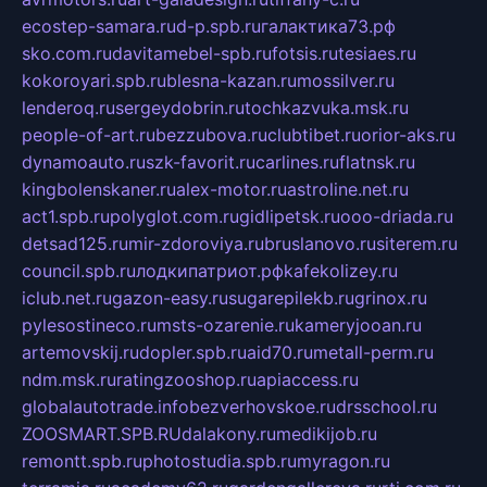
ecostep-samara.ru
d-p.spb.ru
галактика73.рф
sko.com.ru
davitamebel-spb.ru
fotsis.ru
tesiaes.ru
kokoroyari.spb.ru
blesna-kazan.ru
mossilver.ru
lenderoq.ru
sergeydobrin.ru
tochkazvuka.msk.ru
people-of-art.ru
bezzubova.ru
clubtibet.ru
orior-aks.ru
dynamoauto.ru
szk-favorit.ru
carlines.ru
flatnsk.ru
kingbolenskaner.ru
alex-motor.ru
astroline.net.ru
act1.spb.ru
polyglot.com.ru
gidlipetsk.ru
ooo-driada.ru
detsad125.ru
mir-zdoroviya.ru
bruslanovo.ru
siterem.ru
council.spb.ru
лодкипатриот.рф
kafekolizey.ru
iclub.net.ru
gazon-easy.ru
sugarepilekb.ru
grinox.ru
pylesostineco.ru
msts-ozarenie.ru
kameryjooan.ru
artemovskij.ru
dopler.spb.ru
aid70.ru
metall-perm.ru
ndm.msk.ru
ratingzooshop.ru
apiaccess.ru
globalautotrade.info
bezverhovskoe.ru
drsschool.ru
ZOOSMART.SPB.RU
dalakony.ru
medikijob.ru
remontt.spb.ru
photostudia.spb.ru
myragon.ru