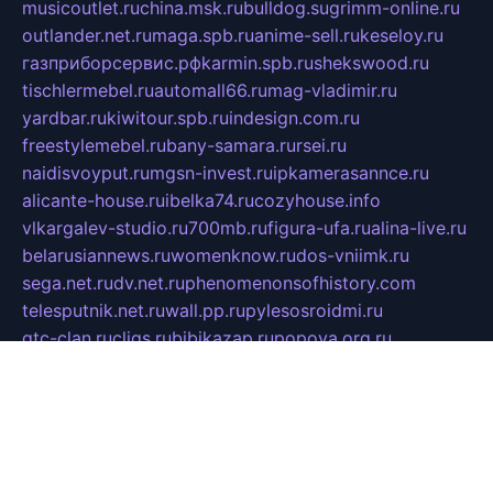
musicoutlet.ru
china.msk.ru
bulldog.su
grimm-online.ru
outlander.net.ru
maga.spb.ru
anime-sell.ru
keseloy.ru
газприборсервис.рф
karmin.spb.ru
shekswood.ru
tischlermebel.ru
automall66.ru
mag-vladimir.ru
yardbar.ru
kiwitour.spb.ru
indesign.com.ru
freestylemebel.ru
bany-samara.ru
rsei.ru
naidisvoyput.ru
mgsn-invest.ru
ipkamerasannce.ru
alicante-house.ru
ibelka74.ru
cozyhouse.info
vlkargalev-studio.ru
700mb.ru
figura-ufa.ru
alina-live.ru
belarusiannews.ru
womenknow.ru
dos-vniimk.ru
sega.net.ru
dv.net.ru
phenomenonsofhistory.com
telesputnik.net.ru
wall.pp.ru
pylesosroidmi.ru
gtc-clan.ru
cligs.ru
bibikazap.ru
popova.org.ru
netwhistler.spb.ru
bellvil.ru
bonzon.ru
iss-vladik.ru
defiparis.net.ru
las-gryzas.ru
amku.ru
electednews.spb.ru
feather.org.ru
spar72.ru
tankiigri.ru
dominus.com.ru
ibtree.ru
sanykool.pp.ru
unixlib.org.ru
menatep.spb.ru
gartenterrassen.ru
printeka.ru