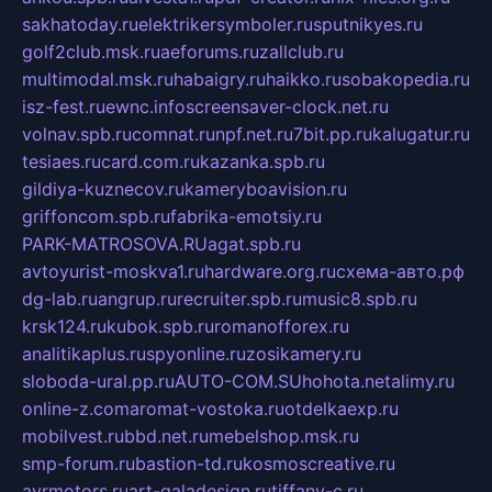
sakhatoday.ru
elektrikersymboler.ru
sputnikyes.ru
golf2club.msk.ru
aeforums.ru
zallclub.ru
multimodal.msk.ru
habaigry.ru
haikko.ru
sobakopedia.ru
isz-fest.ru
ewnc.info
screensaver-clock.net.ru
volnav.spb.ru
comnat.ru
npf.net.ru
7bit.pp.ru
kalugatur.ru
tesiaes.ru
card.com.ru
kazanka.spb.ru
gildiya-kuznecov.ru
kameryboavision.ru
griffoncom.spb.ru
fabrika-emotsiy.ru
PARK-MATROSOVA.RU
agat.spb.ru
avtoyurist-moskva1.ru
hardware.org.ru
схема-авто.рф
dg-lab.ru
angrup.ru
recruiter.spb.ru
music8.spb.ru
krsk124.ru
kubok.spb.ru
romanofforex.ru
analitikaplus.ru
spyonline.ru
zosikamery.ru
sloboda-ural.pp.ru
AUTO-COM.SU
hohota.net
alimy.ru
online-z.com
aromat-vostoka.ru
otdelkaexp.ru
mobilvest.ru
bbd.net.ru
mebelshop.msk.ru
smp-forum.ru
bastion-td.ru
kosmoscreative.ru
avrmotors.ru
art-galadesign.ru
tiffany-c.ru