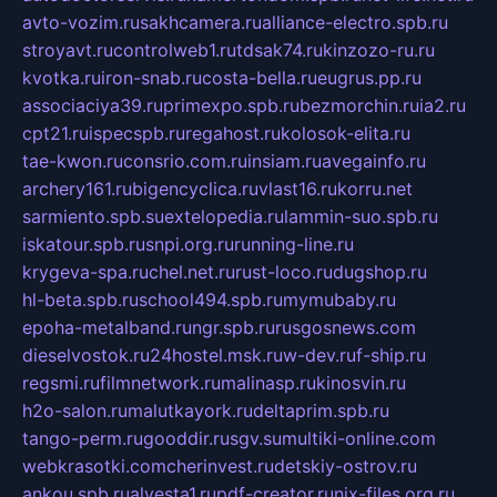
avto-vozim.ru
sakhcamera.ru
alliance-electro.spb.ru
stroyavt.ru
controlweb1.ru
tdsak74.ru
kinzozo-ru.ru
kvotka.ru
iron-snab.ru
costa-bella.ru
eugrus.pp.ru
associaciya39.ru
primexpo.spb.ru
bezmorchin.ru
ia2.ru
cpt21.ru
ispecspb.ru
regahost.ru
kolosok-elita.ru
tae-kwon.ru
consrio.com.ru
insiam.ru
avegainfo.ru
archery161.ru
bigencyclica.ru
vlast16.ru
korru.net
sarmiento.spb.su
extelopedia.ru
lammin-suo.spb.ru
iskatour.spb.ru
snpi.org.ru
running-line.ru
krygeva-spa.ru
chel.net.ru
rust-loco.ru
dugshop.ru
hl-beta.spb.ru
school494.spb.ru
mymubaby.ru
epoha-metalband.ru
ngr.spb.ru
rusgosnews.com
dieselvostok.ru
24hostel.msk.ru
w-dev.ru
f-ship.ru
regsmi.ru
filmnetwork.ru
malinasp.ru
kinosvin.ru
h2o-salon.ru
malutkayork.ru
deltaprim.spb.ru
tango-perm.ru
gooddir.ru
sgv.su
multiki-online.com
webkrasotki.com
cherinvest.ru
detskiy-ostrov.ru
ankou.spb.ru
alvesta1.ru
pdf-creator.ru
nix-files.org.ru