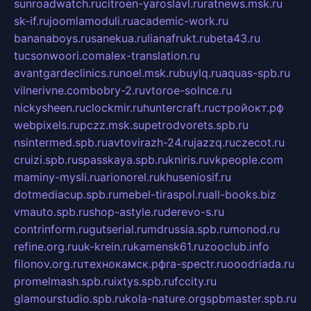
sunroadwatch.ru
citroen-yaroslavl.ru
ratnews.msk.ru
sk-if.ru
joomlamoduli.ru
academic-work.ru
bananaboys.ru
sanekua.ru
lianafrukt.ru
beta43.ru
tucsonwoori.com
alex-translation.ru
avantgardeclinics.ru
noel.msk.ru
buylq.ru
aquas-spb.ru
vilnerivne.com
bobry-2.ru
vtoroe-solnce.ru
nickysheen.ru
clockmir.ru
huntercraft.ru
стройокт.рф
webpixels.ru
pczz.msk.su
petrodvorets.spb.ru
nsintermed.spb.ru
avtovirazh-24.ru
jazzq.ru
czecot.ru
cruizi.spb.ru
spasskaya.spb.ru
kniris.ru
vkpeople.com
maminy-mysli.ru
arionorel.ru
khuseniosif.ru
dotmediacup.spb.ru
mebel-tiraspol.ru
all-books.biz
vmauto.spb.ru
shop-astyle.ru
derevo-s.ru
contrinform.ru
gutserial.ru
mdrussia.spb.ru
monod.ru
refine.org.ru
uk-krein.ru
kamensk61.ru
zooclub.info
filonov.org.ru
технокамск.рф
ra-spectr.ru
ooodriada.ru
promelmash.spb.ru
ixtys.spb.ru
fccity.ru
glamourstudio.spb.ru
kola-nature.org
spbmaster.spb.ru