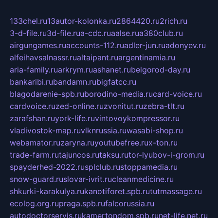
133chel.ru
13autor-kolonka.ru
2864420.ru
2rich.ru
3-d-file.ru
3d-file.ru
a-cdc.ru
aalse.ru
a380club.ru
airgungames.ru
accounts-112.ru
adler-jun.ru
adonyev.ru
alfeihavsalnassr.ru
altaipant.ru
argentinamia.ru
aria-family.ru
arkrym.ru
ashanet.ru
belgorod-day.ru
bankaribi.ru
bandamn.ru
bigfatcc.ru
blagodarenie-spb.ru
borodino-media.ru
card-voice.ru
cardvoice.ru
zed-online.ru
zvonitut.ru
zebra-tlt.ru
zarafshan.ru
york-life.ru
vintovoykompressor.ru
vladivostok-map.ru
vlknrussia.ru
wasabi-shop.ru
webamator.ru
zaryna.ru
youtubefree.ru
x-ton.ru
trade-farm.ru
tajuncos.ru
taksu.ru
tor-lyubov-i-grom.ru
spayderhed-2022.ru
splclub.ru
stoppamedia.ru
snow-guard.ru
slovar-ivrit.ru
cleanmedicine.ru
shkurki-karakulya.ru
kanotiforet.spb.ru
tutmassage.ru
ecolog.org.ru
praga.spb.ru
falcorussia.ru
autodoctorservis.ru
kamertondom.spb.ru
net-life.net.ru