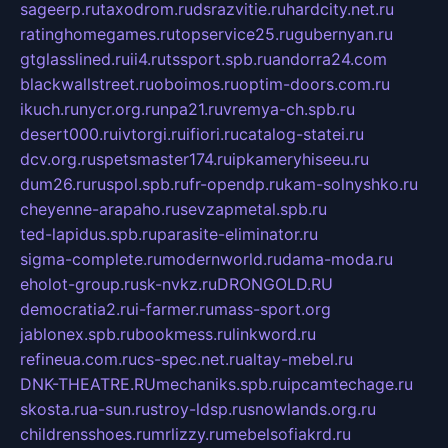
sageerp.ru
taxodrom.ru
dsrazvitie.ru
hardcity.net.ru
ratinghomegames.ru
topservice25.ru
gubernyan.ru
gtglasslined.ru
ii4.ru
tssport.spb.ru
andorra24.com
blackwallstreet.ru
oboimos.ru
optim-doors.com.ru
ikuch.ru
nycr.org.ru
npa21.ru
vremya-ch.spb.ru
desert000.ru
ivtorgi.ru
ifiori.ru
catalog-statei.ru
dcv.org.ru
spetsmaster174.ru
ipkameryhiseeu.ru
dum26.ru
ruspol.spb.ru
fr-opendp.ru
kam-solnyshko.ru
cheyenne-arapaho.ru
sevzapmetal.spb.ru
ted-lapidus.spb.ru
parasite-eliminator.ru
sigma-complete.ru
modernworld.ru
dama-moda.ru
eholot-group.ru
sk-nvkz.ru
DRONGOLD.RU
democratia2.ru
i-farmer.ru
mass-sport.org
jablonex.spb.ru
bookmess.ru
linkword.ru
refineua.com.ru
cs-spec.net.ru
altay-mebel.ru
DNK-THEATRE.RU
mechaniks.spb.ru
ipcamtechage.ru
skosta.ru
a-sun.ru
stroy-ldsp.ru
snowlands.org.ru
childrensshoes.ru
mrlizzy.ru
mebelsofiakrd.ru