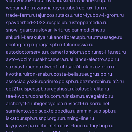
vladivostok-map.ru
vlknrussia.ru
wasabi-shop.ru
webamator.ru
zaryna.ru
youtubefree.ru
x-ton.ru
trade-farm.ru
tajuncos.ru
taksu.ru
tor-lyubov-i-grom.ru
spayderhed-2022.ru
splclub.ru
stoppamedia.ru
snow-guard.ru
slovar-ivrit.ru
cleanmedicine.ru
shkurki-karakulya.ru
kanotiforet.spb.ru
tutmassage.ru
ecolog.org.ru
praga.spb.ru
falcorussia.ru
autodoctorservis.ru
kamertondom.spb.ru
net-life.net.ru
avto-vozim.ru
sakhcamera.ru
alliance-electro.spb.ru
stroyavt.ru
controlweb1.ru
tdsak74.ru
kinzozo-ru.ru
kvotka.ru
iron-snab.ru
costa-bella.ru
eugrus.pp.ru
associaciya39.ru
primexpo.spb.ru
bezmorchin.ru
ia2.ru
cpt21.ru
ispecspb.ru
regahost.ru
kolosok-elita.ru
tae-kwon.ru
consrio.com.ru
insiam.ru
avegainfo.ru
archery161.ru
bigencyclica.ru
vlast16.ru
korru.net
sarmiento.spb.su
extelopedia.ru
lammin-suo.spb.ru
iskatour.spb.ru
snpi.org.ru
running-line.ru
krygeva-spa.ru
chel.net.ru
rust-loco.ru
dugshop.ru