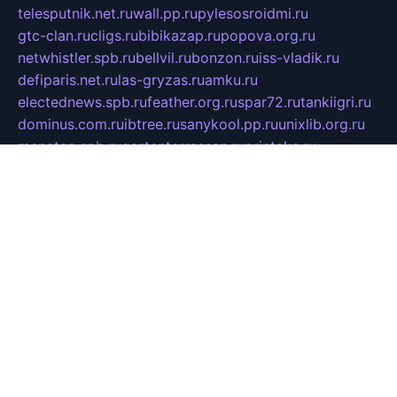
telesputnik.net.ru
wall.pp.ru
pylesosroidmi.ru
gtc-clan.ru
cligs.ru
bibikazap.ru
popova.org.ru
netwhistler.spb.ru
bellvil.ru
bonzon.ru
iss-vladik.ru
defiparis.net.ru
las-gryzas.ru
amku.ru
electednews.spb.ru
feather.org.ru
spar72.ru
tankiigri.ru
dominus.com.ru
ibtree.ru
sanykool.pp.ru
unixlib.org.ru
menatep.spb.ru
gartenterrassen.ru
printeka.ru
skvozilka.com.ru
parkovka-pub.ru
lovemobi.ru
art-ru.ru
emulatorz.com.ru
alucomp.com.ru
tatforum.com.ru
alternativa-profi.ru
dermakler.ru
artsurvey.ru
aredir.ru
khimspas.ru
centr-maxi.ru
2018r.ru
bort-stomer-defort.ru
professional2.ru
gibsons.ru
artselena.ru
art-pilot.ru
ingredient.spb.ru
npfpolimer.spb.ru
argentum.spb.ru
hom-edu.ru
af-num.ru
cashadvanceamericasev.org
trexp.spb.ru
apteka-gerzena.ru
vasilyevka.msk.ru
personalloanrgx.org
tishanskiysdk.ru
atma-volga.ru
yoga-media.ru
asmirnov.ru
betonvodincovo.ru