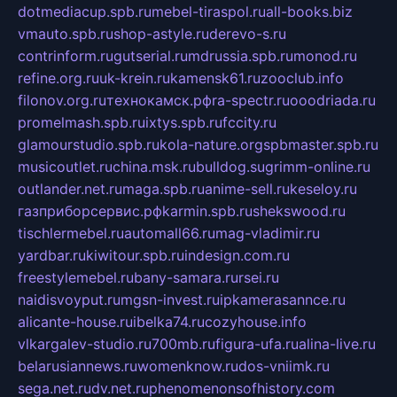
dotmediacup.spb.ru
mebel-tiraspol.ru
all-books.biz
vmauto.spb.ru
shop-astyle.ru
derevo-s.ru
contrinform.ru
gutserial.ru
mdrussia.spb.ru
monod.ru
refine.org.ru
uk-krein.ru
kamensk61.ru
zooclub.info
filonov.org.ru
технокамск.рф
ra-spectr.ru
ooodriada.ru
promelmash.spb.ru
ixtys.spb.ru
fccity.ru
glamourstudio.spb.ru
kola-nature.org
spbmaster.spb.ru
musicoutlet.ru
china.msk.ru
bulldog.su
grimm-online.ru
outlander.net.ru
maga.spb.ru
anime-sell.ru
keseloy.ru
газприборсервис.рф
karmin.spb.ru
shekswood.ru
tischlermebel.ru
automall66.ru
mag-vladimir.ru
yardbar.ru
kiwitour.spb.ru
indesign.com.ru
freestylemebel.ru
bany-samara.ru
rsei.ru
naidisvoyput.ru
mgsn-invest.ru
ipkamerasannce.ru
alicante-house.ru
ibelka74.ru
cozyhouse.info
vlkargalev-studio.ru
700mb.ru
figura-ufa.ru
alina-live.ru
belarusiannews.ru
womenknow.ru
dos-vniimk.ru
sega.net.ru
dv.net.ru
phenomenonsofhistory.com