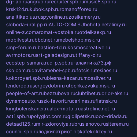
dg-lab.ru
angrup.ru
recruiter.spb.ru
music8.spb.ru
krsk124.ru
kubok.spb.ru
romanofforex.ru
analitikaplus.ru
spyonline.ru
zosikamery.ru
sloboda-ural.pp.ru
AUTO-COM.SU
hohota.net
alimy.ru
online-z.com
aromat-vostoka.ru
otdelkaexp.ru
mobilvest.ru
bbd.net.ru
mebelshop.msk.ru
smp-forum.ru
bastion-td.ru
kosmoscreative.ru
avrmotors.ru
art-galadesign.ru
tiffany-c.ru
ecostep-samara.ru
d-p.spb.ru
галактика73.рф
sko.com.ru
davitamebel-spb.ru
fotsis.ru
tesiaes.ru
kokoroyari.spb.ru
blesna-kazan.ru
mossilver.ru
lenderoq.ru
sergeydobrin.ru
tochkazvuka.msk.ru
people-of-art.ru
bezzubova.ru
clubtibet.ru
orior-aks.ru
dynamoauto.ru
szk-favorit.ru
carlines.ru
flatnsk.ru
kingbolenskaner.ru
alex-motor.ru
astroline.net.ru
act1.spb.ru
polyglot.com.ru
gidlipetsk.ru
ooo-driada.ru
detsad125.ru
mir-zdoroviya.ru
bruslanovo.ru
siterem.ru
council.spb.ru
лодкипатриот.рф
kafekolizey.ru