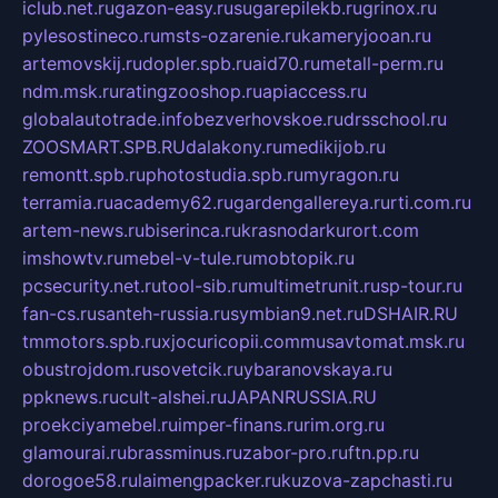
iclub.net.ru
gazon-easy.ru
sugarepilekb.ru
grinox.ru
pylesostineco.ru
msts-ozarenie.ru
kameryjooan.ru
artemovskij.ru
dopler.spb.ru
aid70.ru
metall-perm.ru
ndm.msk.ru
ratingzooshop.ru
apiaccess.ru
globalautotrade.info
bezverhovskoe.ru
drsschool.ru
ZOOSMART.SPB.RU
dalakony.ru
medikijob.ru
remontt.spb.ru
photostudia.spb.ru
myragon.ru
terramia.ru
academy62.ru
gardengallereya.ru
rti.com.ru
artem-news.ru
biserinca.ru
krasnodarkurort.com
imshowtv.ru
mebel-v-tule.ru
mobtopik.ru
pcsecurity.net.ru
tool-sib.ru
multimetrunit.ru
sp-tour.ru
fan-cs.ru
santeh-russia.ru
symbian9.net.ru
DSHAIR.RU
tmmotors.spb.ru
xjocuricopii.com
musavtomat.msk.ru
obustrojdom.ru
sovetcik.ru
ybaranovskaya.ru
ppknews.ru
cult-alshei.ru
JAPANRUSSIA.RU
proekciyamebel.ru
imper-finans.ru
rim.org.ru
glamourai.ru
brassminus.ru
zabor-pro.ru
ftn.pp.ru
dorogoe58.ru
laimengpacker.ru
kuzova-zapchasti.ru