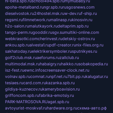
hl-beta.spb.ru
school494.spb.ru
mymubaby.ru
epoha-metalband.ru
ngr.spb.ru
rusgosnews.com
dieselvostok.ru
24hostel.msk.ru
w-dev.ru
f-ship.ru
regsmi.ru
filmnetwork.ru
malinasp.ru
kinosvin.ru
h2o-salon.ru
malutkayork.ru
deltaprim.spb.ru
tango-perm.ru
gooddir.ru
sgv.su
multiki-online.com
webkrasotki.com
cherinvest.ru
detskiy-ostrov.ru
ankou.spb.ru
alvesta1.ru
pdf-creator.ru
nix-files.org.ru
sakhatoday.ru
elektrikersymboler.ru
sputnikyes.ru
golf2club.msk.ru
aeforums.ru
zallclub.ru
multimodal.msk.ru
habaigry.ru
haikko.ru
sobakopedia.ru
isz-fest.ru
ewnc.info
screensaver-clock.net.ru
volnav.spb.ru
comnat.ru
npf.net.ru
7bit.pp.ru
kalugatur.ru
tesiaes.ru
card.com.ru
kazanka.spb.ru
gildiya-kuznecov.ru
kameryboavision.ru
griffoncom.spb.ru
fabrika-emotsiy.ru
PARK-MATROSOVA.RU
agat.spb.ru
avtoyurist-moskva1.ru
hardware.org.ru
схема-авто.рф