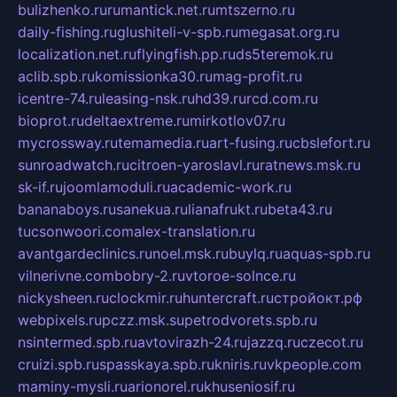
bulizhenko.ru
rumantick.net.ru
mtszerno.ru
daily-fishing.ru
glushiteli-v-spb.ru
megasat.org.ru
localization.net.ru
flyingfish.pp.ru
ds5teremok.ru
aclib.spb.ru
komissionka30.ru
mag-profit.ru
icentre-74.ru
leasing-nsk.ru
hd39.ru
rcd.com.ru
bioprot.ru
deltaextreme.ru
mirkotlov07.ru
mycrossway.ru
temamedia.ru
art-fusing.ru
cbslefort.ru
sunroadwatch.ru
citroen-yaroslavl.ru
ratnews.msk.ru
sk-if.ru
joomlamoduli.ru
academic-work.ru
bananaboys.ru
sanekua.ru
lianafrukt.ru
beta43.ru
tucsonwoori.com
alex-translation.ru
avantgardeclinics.ru
noel.msk.ru
buylq.ru
aquas-spb.ru
vilnerivne.com
bobry-2.ru
vtoroe-solnce.ru
nickysheen.ru
clockmir.ru
huntercraft.ru
стройокт.рф
webpixels.ru
pczz.msk.su
petrodvorets.spb.ru
nsintermed.spb.ru
avtovirazh-24.ru
jazzq.ru
czecot.ru
cruizi.spb.ru
spasskaya.spb.ru
kniris.ru
vkpeople.com
maminy-mysli.ru
arionorel.ru
khuseniosif.ru