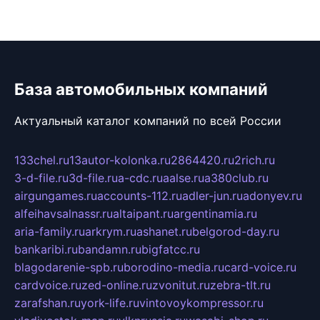
База автомобильных компаний
Актуальный каталог компаний по всей России
133chel.ru
13autor-kolonka.ru
2864420.ru
2rich.ru
3-d-file.ru
3d-file.ru
a-cdc.ru
aalse.ru
a380club.ru
airgungames.ru
accounts-112.ru
adler-jun.ru
adonyev.ru
alfeihavsalnassr.ru
altaipant.ru
argentinamia.ru
aria-family.ru
arkrym.ru
ashanet.ru
belgorod-day.ru
bankaribi.ru
bandamn.ru
bigfatcc.ru
blagodarenie-spb.ru
borodino-media.ru
card-voice.ru
cardvoice.ru
zed-online.ru
zvonitut.ru
zebra-tlt.ru
zarafshan.ru
york-life.ru
vintovoykompressor.ru