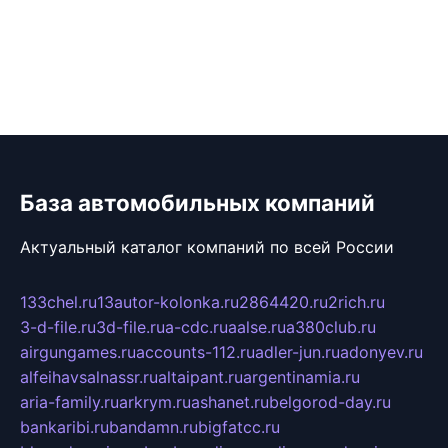
База автомобильных компаний
Актуальный каталог компаний по всей России
133chel.ru
13autor-kolonka.ru
2864420.ru
2rich.ru
3-d-file.ru
3d-file.ru
a-cdc.ru
aalse.ru
a380club.ru
airgungames.ru
accounts-112.ru
adler-jun.ru
adonyev.ru
alfeihavsalnassr.ru
altaipant.ru
argentinamia.ru
aria-family.ru
arkrym.ru
ashanet.ru
belgorod-day.ru
bankaribi.ru
bandamn.ru
bigfatcc.ru