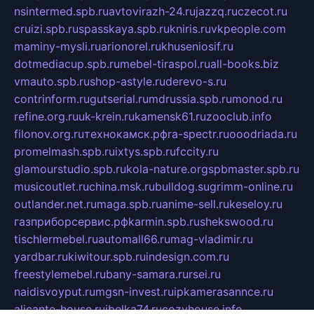
nsintermed.spb.ru
avtovirazh-24.ru
jazzq.ru
czecot.ru
cruizi.spb.ru
spasskaya.spb.ru
kniris.ru
vkpeople.com
maminy-mysli.ru
arionorel.ru
khuseniosif.ru
dotmediacup.spb.ru
mebel-tiraspol.ru
all-books.biz
vmauto.spb.ru
shop-astyle.ru
derevo-s.ru
contrinform.ru
gutserial.ru
mdrussia.spb.ru
monod.ru
refine.org.ru
uk-krein.ru
kamensk61.ru
zooclub.info
filonov.org.ru
технокамск.рф
ra-spectr.ru
ooodriada.ru
promelmash.spb.ru
ixtys.spb.ru
fccity.ru
glamourstudio.spb.ru
kola-nature.org
spbmaster.spb.ru
musicoutlet.ru
china.msk.ru
bulldog.su
grimm-online.ru
outlander.net.ru
maga.spb.ru
anime-sell.ru
keseloy.ru
газприборсервис.рф
karmin.spb.ru
shekswood.ru
tischlermebel.ru
automall66.ru
mag-vladimir.ru
yardbar.ru
kiwitour.spb.ru
indesign.com.ru
freestylemebel.ru
bany-samara.ru
rsei.ru
naidisvoyput.ru
mgsn-invest.ru
ipkamerasannce.ru
alicante-house.ru
ibelka74.ru
cozyhouse.info