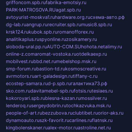
griffoncom.spb.ru
fabrika-emotsiy.ru
PARK-MATROSOVA.RU
agat.spb.ru
avtoyurist-moskva1.ru
hardware.org.ru
схема-авто.рф
dg-lab.ru
angrup.ru
recruiter.spb.ru
music8.spb.ru
krsk124.ru
kubok.spb.ru
romanofforex.ru
analitikaplus.ru
spyonline.ru
zosikamery.ru
sloboda-ural.pp.ru
AUTO-COM.SU
hohota.net
alimy.ru
online-z.com
aromat-vostoka.ru
otdelkaexp.ru
mobilvest.ru
bbd.net.ru
mebelshop.msk.ru
smp-forum.ru
bastion-td.ru
kosmoscreative.ru
avrmotors.ru
art-galadesign.ru
tiffany-c.ru
ecostep-samara.ru
d-p.spb.ru
галактика73.рф
sko.com.ru
davitamebel-spb.ru
fotsis.ru
tesiaes.ru
kokoroyari.spb.ru
blesna-kazan.ru
mossilver.ru
lenderoq.ru
sergeydobrin.ru
tochkazvuka.msk.ru
people-of-art.ru
bezzubova.ru
clubtibet.ru
orior-aks.ru
dynamoauto.ru
szk-favorit.ru
carlines.ru
flatnsk.ru
kingbolenskaner.ru
alex-motor.ru
astroline.net.ru