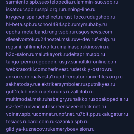
sarmiento.spb.su
extelopedia.ru
lammin-suo.spb.ru
iskatour.spb.ru
snpi.org.ru
running-line.ru
krygeva-spa.ru
chel.net.ru
rust-loco.ru
dugshop.ru
hl-beta.spb.ru
school494.spb.ru
mymubaby.ru
epoha-metalband.ru
ngr.spb.ru
rusgosnews.com
dieselvostok.ru
24hostel.msk.ru
w-dev.ru
f-ship.ru
regsmi.ru
filmnetwork.ru
malinasp.ru
kinosvin.ru
h2o-salon.ru
malutkayork.ru
deltaprim.spb.ru
tango-perm.ru
gooddir.ru
sgv.su
multiki-online.com
webkrasotki.com
cherinvest.ru
detskiy-ostrov.ru
ankou.spb.ru
alvesta1.ru
pdf-creator.ru
nix-files.org.ru
sakhatoday.ru
elektrikersymboler.ru
sputnikyes.ru
golf2club.msk.ru
aeforums.ru
zallclub.ru
multimodal.msk.ru
habaigry.ru
haikko.ru
sobakopedia.ru
isz-fest.ru
ewnc.info
screensaver-clock.net.ru
volnav.spb.ru
comnat.ru
npf.net.ru
7bit.pp.ru
kalugatur.ru
tesiaes.ru
card.com.ru
kazanka.spb.ru
gildiya-kuznecov.ru
kameryboavision.ru