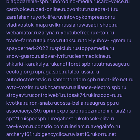
blagodarenie-spb.ru
borodino-media.ru
card-voice.ru
cardvoice.ru
zed-online.ru
zvonitut.ru
zebra-tlt.ru
zarafshan.ru
york-life.ru
vintovoykompressor.ru
vladivostok-map.ru
vlknrussia.ru
wasabi-shop.ru
webamator.ru
zaryna.ru
youtubefree.ru
x-ton.ru
trade-farm.ru
tajuncos.ru
taksu.ru
tor-lyubov-i-grom.ru
spayderhed-2022.ru
splclub.ru
stoppamedia.ru
snow-guard.ru
slovar-ivrit.ru
cleanmedicine.ru
shkurki-karakulya.ru
kanotiforet.spb.ru
tutmassage.ru
ecolog.org.ru
praga.spb.ru
falcorussia.ru
autodoctorservis.ru
kamertondom.spb.ru
net-life.net.ru
avto-vozim.ru
sakhcamera.ru
alliance-electro.spb.ru
stroyavt.ru
controlweb1.ru
tdsak74.ru
kinzozo-ru.ru
kvotka.ru
iron-snab.ru
costa-bella.ru
eugrus.pp.ru
associaciya39.ru
primexpo.spb.ru
bezmorchin.ru
ia2.ru
cpt21.ru
ispecspb.ru
regahost.ru
kolosok-elita.ru
tae-kwon.ru
consrio.com.ru
insiam.ru
avegainfo.ru
archery161.ru
bigencyclica.ru
vlast16.ru
korru.net