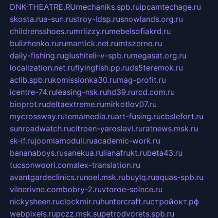
DNK-THEATRE.RU
mechaniks.spb.ru
ipcamtechage.ru
skosta.ru
a-sun.ru
stroy-ldsp.ru
snowlands.org.ru
childrensshoes.ru
mrlizzy.ru
mebelsofiakrd.ru
bulizhenko.ru
rumantick.net.ru
mtszerno.ru
daily-fishing.ru
glushiteli-v-spb.ru
megasat.org.ru
localization.net.ru
flyingfish.pp.ru
ds5teremok.ru
aclib.spb.ru
komissionka30.ru
mag-profit.ru
icentre-74.ru
leasing-nsk.ru
hd39.ru
rcd.com.ru
bioprot.ru
deltaextreme.ru
mirkotlov07.ru
mycrossway.ru
temamedia.ru
art-fusing.ru
cbslefort.ru
sunroadwatch.ru
citroen-yaroslavl.ru
ratnews.msk.ru
sk-if.ru
joomlamoduli.ru
academic-work.ru
bananaboys.ru
sanekua.ru
lianafrukt.ru
beta43.ru
tucsonwoori.com
alex-translation.ru
avantgardeclinics.ru
noel.msk.ru
buylq.ru
aquas-spb.ru
vilnerivne.com
bobry-2.ru
vtoroe-solnce.ru
nickysheen.ru
clockmir.ru
huntercraft.ru
стройокт.рф
webpixels.ru
pczz.msk.su
petrodvorets.spb.ru