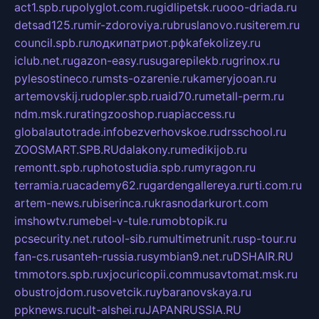
act1.spb.ru
polyglot.com.ru
gidlipetsk.ru
ooo-driada.ru
detsad125.ru
mir-zdoroviya.ru
bruslanovo.ru
siterem.ru
council.spb.ru
лодкипатриот.рф
kafekolizey.ru
iclub.net.ru
gazon-easy.ru
sugarepilekb.ru
grinox.ru
pylesostineco.ru
msts-ozarenie.ru
kameryjooan.ru
artemovskij.ru
dopler.spb.ru
aid70.ru
metall-perm.ru
ndm.msk.ru
ratingzooshop.ru
apiaccess.ru
globalautotrade.info
bezverhovskoe.ru
drsschool.ru
ZOOSMART.SPB.RU
dalakony.ru
medikijob.ru
remontt.spb.ru
photostudia.spb.ru
myragon.ru
terramia.ru
academy62.ru
gardengallereya.ru
rti.com.ru
artem-news.ru
biserinca.ru
krasnodarkurort.com
imshowtv.ru
mebel-v-tule.ru
mobtopik.ru
pcsecurity.net.ru
tool-sib.ru
multimetrunit.ru
sp-tour.ru
fan-cs.ru
santeh-russia.ru
symbian9.net.ru
DSHAIR.RU
tmmotors.spb.ru
xjocuricopii.com
musavtomat.msk.ru
obustrojdom.ru
sovetcik.ru
ybaranovskaya.ru
ppknews.ru
cult-alshei.ru
JAPANRUSSIA.RU