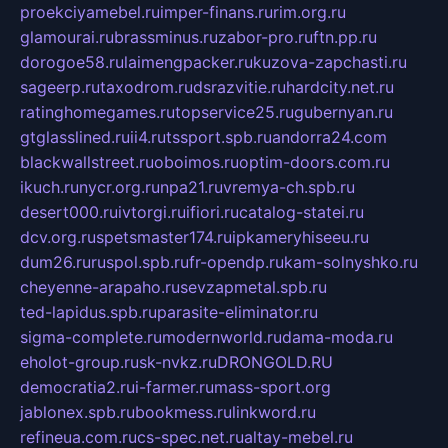
proekciyamebel.ru
imper-finans.ru
rim.org.ru
glamourai.ru
brassminus.ru
zabor-pro.ru
ftn.pp.ru
dorogoe58.ru
laimengpacker.ru
kuzova-zapchasti.ru
sageerp.ru
taxodrom.ru
dsrazvitie.ru
hardcity.net.ru
ratinghomegames.ru
topservice25.ru
gubernyan.ru
gtglasslined.ru
ii4.ru
tssport.spb.ru
andorra24.com
blackwallstreet.ru
oboimos.ru
optim-doors.com.ru
ikuch.ru
nycr.org.ru
npa21.ru
vremya-ch.spb.ru
desert000.ru
ivtorgi.ru
ifiori.ru
catalog-statei.ru
dcv.org.ru
spetsmaster174.ru
ipkameryhiseeu.ru
dum26.ru
ruspol.spb.ru
fr-opendp.ru
kam-solnyshko.ru
cheyenne-arapaho.ru
sevzapmetal.spb.ru
ted-lapidus.spb.ru
parasite-eliminator.ru
sigma-complete.ru
modernworld.ru
dama-moda.ru
eholot-group.ru
sk-nvkz.ru
DRONGOLD.RU
democratia2.ru
i-farmer.ru
mass-sport.org
jablonex.spb.ru
bookmess.ru
linkword.ru
refineua.com.ru
cs-spec.net.ru
altay-mebel.ru