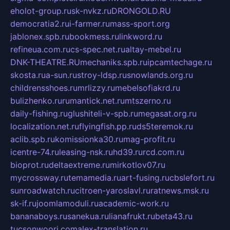
eholot-group.ru
sk-nvkz.ru
DRONGOLD.RU
democratia2.ru
i-farmer.ru
mass-sport.org
jablonex.spb.ru
bookmess.ru
linkword.ru
refineua.com.ru
cs-spec.net.ru
altay-mebel.ru
DNK-THEATRE.RU
mechaniks.spb.ru
ipcamtechage.ru
skosta.ru
a-sun.ru
stroy-ldsp.ru
snowlands.org.ru
childrensshoes.ru
mrlizzy.ru
mebelsofiakrd.ru
bulizhenko.ru
rumantick.net.ru
mtszerno.ru
daily-fishing.ru
glushiteli-v-spb.ru
megasat.org.ru
localization.net.ru
flyingfish.pp.ru
ds5teremok.ru
aclib.spb.ru
komissionka30.ru
mag-profit.ru
icentre-74.ru
leasing-nsk.ru
hd39.ru
rcd.com.ru
bioprot.ru
deltaextreme.ru
mirkotlov07.ru
mycrossway.ru
temamedia.ru
art-fusing.ru
cbslefort.ru
sunroadwatch.ru
citroen-yaroslavl.ru
ratnews.msk.ru
sk-if.ru
joomlamoduli.ru
academic-work.ru
bananaboys.ru
sanekua.ru
lianafrukt.ru
beta43.ru
tucsonwoori.com
alex-translation.ru