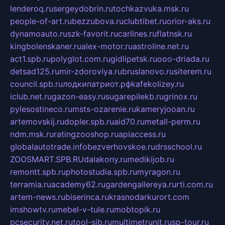
lenderoq.ru
sergeydobrin.ru
tochkazvuka.msk.ru
people-of-art.ru
bezzubova.ru
clubtibet.ru
orior-aks.ru
dynamoauto.ru
szk-favorit.ru
carlines.ru
flatnsk.ru
kingbolenskaner.ru
alex-motor.ru
astroline.net.ru
act1.spb.ru
polyglot.com.ru
gidlipetsk.ru
ooo-driada.ru
detsad125.ru
mir-zdoroviya.ru
bruslanovo.ru
siterem.ru
council.spb.ru
лодкипатриот.рф
kafekolizey.ru
iclub.net.ru
gazon-easy.ru
sugarepilekb.ru
grinox.ru
pylesostineco.ru
msts-ozarenie.ru
kameryjooan.ru
artemovskij.ru
dopler.spb.ru
aid70.ru
metall-perm.ru
ndm.msk.ru
ratingzooshop.ru
apiaccess.ru
globalautotrade.info
bezverhovskoe.ru
drsschool.ru
ZOOSMART.SPB.RU
dalakony.ru
medikijob.ru
remontt.spb.ru
photostudia.spb.ru
myragon.ru
terramia.ru
academy62.ru
gardengallereya.ru
rti.com.ru
artem-news.ru
biserinca.ru
krasnodarkurort.com
imshowtv.ru
mebel-v-tule.ru
mobtopik.ru
pcsecurity.net.ru
tool-sib.ru
multimetrunit.ru
sp-tour.ru