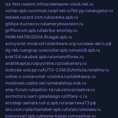
isz-fest.ru
ewnc.info
screensaver-clock.net.ru
volnav.spb.ru
comnat.ru
npf.net.ru
7bit.pp.ru
kalugatur.ru
tesiaes.ru
card.com.ru
kazanka.spb.ru
gildiya-kuznecov.ru
kameryboavision.ru
griffoncom.spb.ru
fabrika-emotsiy.ru
PARK-MATROSOVA.RU
agat.spb.ru
avtoyurist-moskva1.ru
hardware.org.ru
схема-авто.рф
dg-lab.ru
angrup.ru
recruiter.spb.ru
music8.spb.ru
krsk124.ru
kubok.spb.ru
romanofforex.ru
analitikaplus.ru
spyonline.ru
zosikamery.ru
sloboda-ural.pp.ru
AUTO-COM.SU
hohota.net
alimy.ru
online-z.com
aromat-vostoka.ru
otdelkaexp.ru
mobilvest.ru
bbd.net.ru
mebelshop.msk.ru
smp-forum.ru
bastion-td.ru
kosmoscreative.ru
avrmotors.ru
art-galadesign.ru
tiffany-c.ru
ecostep-samara.ru
d-p.spb.ru
галактика73.рф
sko.com.ru
davitamebel-spb.ru
fotsis.ru
tesiaes.ru
kokoroyari.spb.ru
blesna-kazan.ru
mossilver.ru