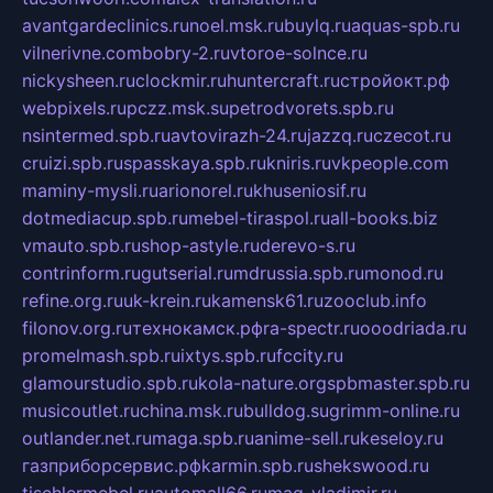
avantgardeclinics.ru
noel.msk.ru
buylq.ru
aquas-spb.ru
vilnerivne.com
bobry-2.ru
vtoroe-solnce.ru
nickysheen.ru
clockmir.ru
huntercraft.ru
стройокт.рф
webpixels.ru
pczz.msk.su
petrodvorets.spb.ru
nsintermed.spb.ru
avtovirazh-24.ru
jazzq.ru
czecot.ru
cruizi.spb.ru
spasskaya.spb.ru
kniris.ru
vkpeople.com
maminy-mysli.ru
arionorel.ru
khuseniosif.ru
dotmediacup.spb.ru
mebel-tiraspol.ru
all-books.biz
vmauto.spb.ru
shop-astyle.ru
derevo-s.ru
contrinform.ru
gutserial.ru
mdrussia.spb.ru
monod.ru
refine.org.ru
uk-krein.ru
kamensk61.ru
zooclub.info
filonov.org.ru
технокамск.рф
ra-spectr.ru
ooodriada.ru
promelmash.spb.ru
ixtys.spb.ru
fccity.ru
glamourstudio.spb.ru
kola-nature.org
spbmaster.spb.ru
musicoutlet.ru
china.msk.ru
bulldog.su
grimm-online.ru
outlander.net.ru
maga.spb.ru
anime-sell.ru
keseloy.ru
газприборсервис.рф
karmin.spb.ru
shekswood.ru