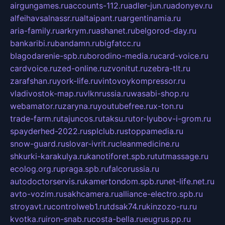
airgungames.ru
accounts-112.ru
adler-jun.ru
adonyev.ru
alfeihavsalnassr.ru
altaipant.ru
argentinamia.ru
aria-family.ru
arkrym.ru
ashanet.ru
belgorod-day.ru
bankaribi.ru
bandamn.ru
bigfatcc.ru
blagodarenie-spb.ru
borodino-media.ru
card-voice.ru
cardvoice.ru
zed-online.ru
zvonitut.ru
zebra-tlt.ru
zarafshan.ru
york-life.ru
vintovoykompressor.ru
vladivostok-map.ru
vlknrussia.ru
wasabi-shop.ru
webamator.ru
zaryna.ru
youtubefree.ru
x-ton.ru
trade-farm.ru
tajuncos.ru
taksu.ru
tor-lyubov-i-grom.ru
spayderhed-2022.ru
splclub.ru
stoppamedia.ru
snow-guard.ru
slovar-ivrit.ru
cleanmedicine.ru
shkurki-karakulya.ru
kanotiforet.spb.ru
tutmassage.ru
ecolog.org.ru
praga.spb.ru
falcorussia.ru
autodoctorservis.ru
kamertondom.spb.ru
net-life.net.ru
avto-vozim.ru
sakhcamera.ru
alliance-electro.spb.ru
stroyavt.ru
controlweb1.ru
tdsak74.ru
kinzozo-ru.ru
kvotka.ru
iron-snab.ru
costa-bella.ru
eugrus.pp.ru