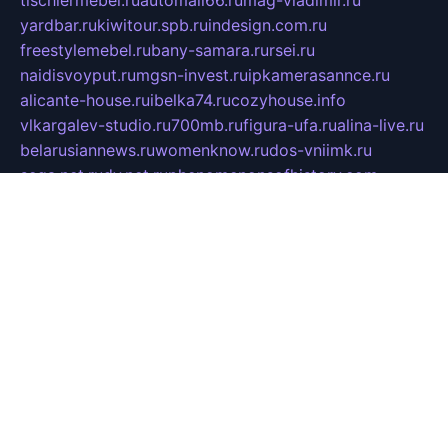
tischlermebel.ru
automall66.ru
mag-vladimir.ru
yardbar.ru
kiwitour.spb.ru
indesign.com.ru
freestylemebel.ru
bany-samara.ru
rsei.ru
naidisvoyput.ru
mgsn-invest.ru
ipkamerasannce.ru
alicante-house.ru
ibelka74.ru
cozyhouse.info
vlkargalev-studio.ru
700mb.ru
figura-ufa.ru
alina-live.ru
belarusiannews.ru
womenknow.ru
dos-vniimk.ru
sega.net.ru
dv.net.ru
phenomenonsofhistory.com
telesputnik.net.ru
wall.pp.ru
pylesosroidmi.ru
gtc-clan.ru
cligs.ru
bibikazap.ru
popova.org.ru
netwhistler.spb.ru
bellvil.ru
bonzon.ru
iss-vladik.ru
defiparis.net.ru
las-gryzas.ru
amku.ru
electednews.spb.ru
feather.org.ru
spar72.ru
tankiigri.ru
dominus.com.ru
ibtree.ru
sanykool.pp.ru
unixlib.org.ru
menatep.spb.ru
gartenterrassen.ru
printeka.ru
skvozilka.com.ru
parkovka-pub.ru
lovemobi.ru
art-ru.ru
emulatorz.com.ru
alucomp.com.ru
tatforum.com.ru
alternativa-profi.ru
dermakler.ru
artsurvey.ru
aredir.ru