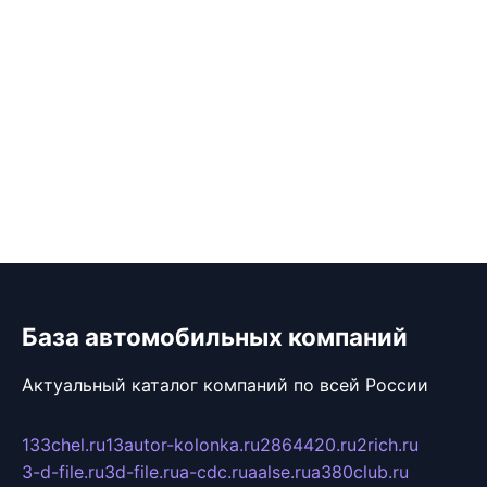
База автомобильных компаний
Актуальный каталог компаний по всей России
133chel.ru
13autor-kolonka.ru
2864420.ru
2rich.ru
3-d-file.ru
3d-file.ru
a-cdc.ru
aalse.ru
a380club.ru