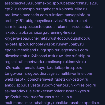
associaciya39.ru
primexpo.spb.ru
bezmorchin.ru
ia2.ru
cpt21.ru
ispecspb.ru
regahost.ru
kolosok-elita.ru
tae-kwon.ru
consrio.com.ru
insiam.ru
avegainfo.ru
archery161.ru
bigencyclica.ru
vlast16.ru
korru.net
sarmiento.spb.su
extelopedia.ru
lammin-suo.spb.ru
iskatour.spb.ru
snpi.org.ru
running-line.ru
krygeva-spa.ru
chel.net.ru
rust-loco.ru
dugshop.ru
hl-beta.spb.ru
school494.spb.ru
mymubaby.ru
epoha-metalband.ru
ngr.spb.ru
rusgosnews.com
dieselvostok.ru
24hostel.msk.ru
w-dev.ru
f-ship.ru
regsmi.ru
filmnetwork.ru
malinasp.ru
kinosvin.ru
h2o-salon.ru
malutkayork.ru
deltaprim.spb.ru
tango-perm.ru
gooddir.ru
sgv.su
multiki-online.com
webkrasotki.com
cherinvest.ru
detskiy-ostrov.ru
ankou.spb.ru
alvesta1.ru
pdf-creator.ru
nix-files.org.ru
sakhatoday.ru
elektrikersymboler.ru
sputnikyes.ru
golf2club.msk.ru
aeforums.ru
zallclub.ru
multimodal.msk.ru
habaigry.ru
haikko.ru
sobakopedia.ru