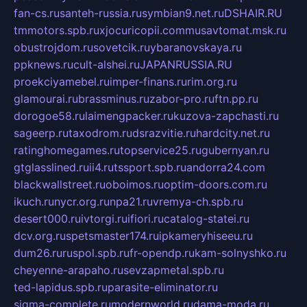
fan-cs.ru
santeh-russia.ru
symbian9.net.ru
DSHAIR.RU
tmmotors.spb.ru
xjocuricopii.com
musavtomat.msk.ru
obustrojdom.ru
sovetcik.ru
ybaranovskaya.ru
ppknews.ru
cult-alshei.ru
JAPANRUSSIA.RU
proekciyamebel.ru
imper-finans.ru
rim.org.ru
glamourai.ru
brassminus.ru
zabor-pro.ru
ftn.pp.ru
dorogoe58.ru
laimengpacker.ru
kuzova-zapchasti.ru
sageerp.ru
taxodrom.ru
dsrazvitie.ru
hardcity.net.ru
ratinghomegames.ru
topservice25.ru
gubernyan.ru
gtglasslined.ru
ii4.ru
tssport.spb.ru
andorra24.com
blackwallstreet.ru
oboimos.ru
optim-doors.com.ru
ikuch.ru
nycr.org.ru
npa21.ru
vremya-ch.spb.ru
desert000.ru
ivtorgi.ru
ifiori.ru
catalog-statei.ru
dcv.org.ru
spetsmaster174.ru
ipkameryhiseeu.ru
dum26.ru
ruspol.spb.ru
fr-opendp.ru
kam-solnyshko.ru
cheyenne-arapaho.ru
sevzapmetal.spb.ru
ted-lapidus.spb.ru
parasite-eliminator.ru
sigma-complete.ru
modernworld.ru
dama-moda.ru