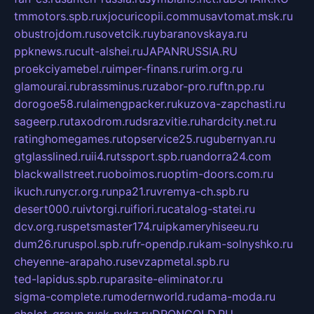
tmmotors.spb.ru
xjocuricopii.com
musavtomat.msk.ru
obustrojdom.ru
sovetcik.ru
ybaranovskaya.ru
ppknews.ru
cult-alshei.ru
JAPANRUSSIA.RU
proekciyamebel.ru
imper-finans.ru
rim.org.ru
glamourai.ru
brassminus.ru
zabor-pro.ru
ftn.pp.ru
dorogoe58.ru
laimengpacker.ru
kuzova-zapchasti.ru
sageerp.ru
taxodrom.ru
dsrazvitie.ru
hardcity.net.ru
ratinghomegames.ru
topservice25.ru
gubernyan.ru
gtglasslined.ru
ii4.ru
tssport.spb.ru
andorra24.com
blackwallstreet.ru
oboimos.ru
optim-doors.com.ru
ikuch.ru
nycr.org.ru
npa21.ru
vremya-ch.spb.ru
desert000.ru
ivtorgi.ru
ifiori.ru
catalog-statei.ru
dcv.org.ru
spetsmaster174.ru
ipkameryhiseeu.ru
dum26.ru
ruspol.spb.ru
fr-opendp.ru
kam-solnyshko.ru
cheyenne-arapaho.ru
sevzapmetal.spb.ru
ted-lapidus.spb.ru
parasite-eliminator.ru
sigma-complete.ru
modernworld.ru
dama-moda.ru
eholot-group.ru
sk-nvkz.ru
DRONGOLD.RU