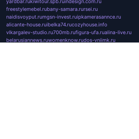
yardbar.ru
kiwitour.spb.ru
indesign.com.ru
freestylemebel.ru
bany-samara.ru
rsei.ru
naidisvoyput.ru
mgsn-invest.ru
ipkamerasannce.ru
alicante-house.ru
ibelka74.ru
cozyhouse.info
vlkargalev-studio.ru
700mb.ru
figura-ufa.ru
alina-live.ru
belarusiannews.ru
womenknow.ru
dos-vniimk.ru
sega.net.ru
dv.net.ru
phenomenonsofhistory.com
telesputnik.net.ru
wall.pp.ru
pylesosroidmi.ru
gtc-clan.ru
cligs.ru
bibikazap.ru
popova.org.ru
netwhistler.spb.ru
bellvil.ru
bonzon.ru
iss-vladik.ru
defiparis.net.ru
las-gryzas.ru
amku.ru
electednews.spb.ru
feather.org.ru
spar72.ru
tankiigri.ru
dominus.com.ru
ibtree.ru
sanykool.pp.ru
unixlib.org.ru
menatep.spb.ru
gartenterrassen.ru
printeka.ru
skvozilka.com.ru
parkovka-pub.ru
lovemobi.ru
art-ru.ru
emulatorz.com.ru
alucomp.com.ru
tatforum.com.ru
alternativa-profi.ru
dermakler.ru
artsurvey.ru
aredir.ru
khimspas.ru
centr-maxi.ru
2018r.ru