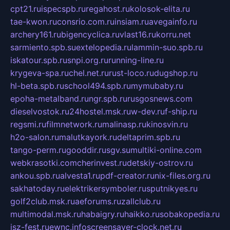
cpt21.ru
ispecspb.ru
regahost.ru
kolosok-elita.ru
tae-kwon.ru
consrio.com.ru
insiam.ru
avegainfo.ru
archery161.ru
bigencyclica.ru
vlast16.ru
korru.net
sarmiento.spb.su
extelopedia.ru
lammin-suo.spb.ru
iskatour.spb.ru
snpi.org.ru
running-line.ru
krygeva-spa.ru
chel.net.ru
rust-loco.ru
dugshop.ru
hl-beta.spb.ru
school494.spb.ru
mymubaby.ru
epoha-metalband.ru
ngr.spb.ru
rusgosnews.com
dieselvostok.ru
24hostel.msk.ru
w-dev.ru
f-ship.ru
regsmi.ru
filmnetwork.ru
malinasp.ru
kinosvin.ru
h2o-salon.ru
malutkayork.ru
deltaprim.spb.ru
tango-perm.ru
gooddir.ru
sgv.su
multiki-online.com
webkrasotki.com
cherinvest.ru
detskiy-ostrov.ru
ankou.spb.ru
alvesta1.ru
pdf-creator.ru
nix-files.org.ru
sakhatoday.ru
elektrikersymboler.ru
sputnikyes.ru
golf2club.msk.ru
aeforums.ru
zallclub.ru
multimodal.msk.ru
habaigry.ru
haikko.ru
sobakopedia.ru
isz-fest.ru
ewnc.info
screensaver-clock.net.ru