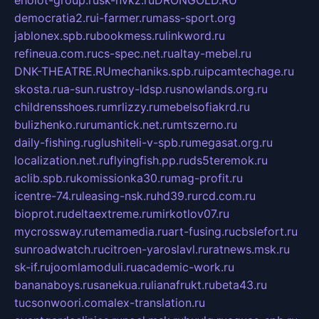
democratia2.ru
i-farmer.ru
mass-sport.org
jablonex.spb.ru
bookmess.ru
linkword.ru
refineua.com.ru
cs-spec.net.ru
altay-mebel.ru
DNK-THEATRE.RU
mechaniks.spb.ru
ipcamtechage.ru
skosta.ru
a-sun.ru
stroy-ldsp.ru
snowlands.org.ru
childrensshoes.ru
mrlizzy.ru
mebelsofiakrd.ru
bulizhenko.ru
rumantick.net.ru
mtszerno.ru
daily-fishing.ru
glushiteli-v-spb.ru
megasat.org.ru
localization.net.ru
flyingfish.pp.ru
ds5teremok.ru
aclib.spb.ru
komissionka30.ru
mag-profit.ru
icentre-74.ru
leasing-nsk.ru
hd39.ru
rcd.com.ru
bioprot.ru
deltaextreme.ru
mirkotlov07.ru
mycrossway.ru
temamedia.ru
art-fusing.ru
cbslefort.ru
sunroadwatch.ru
citroen-yaroslavl.ru
ratnews.msk.ru
sk-if.ru
joomlamoduli.ru
academic-work.ru
bananaboys.ru
sanekua.ru
lianafrukt.ru
beta43.ru
tucsonwoori.com
alex-translation.ru