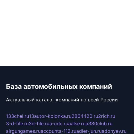
База автомобильных компаний
Актуальный каталог компаний по всей России
133chel.ru
13autor-kolonka.ru
2864420.ru
2rich.ru
3-d-file.ru
3d-file.ru
a-cdc.ru
aalse.ru
a380club.ru
airgungames.ru
accounts-112.ru
adler-jun.ru
adonyev.ru