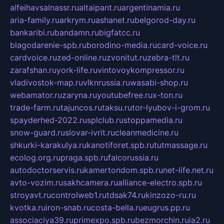
alfeihavsalnassr.ru
altaipant.ru
argentinamia.ru
aria-family.ru
arkrym.ru
ashanet.ru
belgorod-day.ru
bankaribi.ru
bandamn.ru
bigfatcc.ru
blagodarenie-spb.ru
borodino-media.ru
card-voice.ru
cardvoice.ru
zed-online.ru
zvonitut.ru
zebra-tlt.ru
zarafshan.ru
york-life.ru
vintovoykompressor.ru
vladivostok-map.ru
vlknrussia.ru
wasabi-shop.ru
webamator.ru
zaryna.ru
youtubefree.ru
x-ton.ru
trade-farm.ru
tajuncos.ru
taksu.ru
tor-lyubov-i-grom.ru
spayderhed-2022.ru
splclub.ru
stoppamedia.ru
snow-guard.ru
slovar-ivrit.ru
cleanmedicine.ru
shkurki-karakulya.ru
kanotiforet.spb.ru
tutmassage.ru
ecolog.org.ru
praga.spb.ru
falcorussia.ru
autodoctorservis.ru
kamertondom.spb.ru
net-life.net.ru
avto-vozim.ru
sakhcamera.ru
alliance-electro.spb.ru
stroyavt.ru
controlweb1.ru
tdsak74.ru
kinzozo-ru.ru
kvotka.ru
iron-snab.ru
costa-bella.ru
eugrus.pp.ru
associaciya39.ru
primexpo.spb.ru
bezmorchin.ru
ia2.ru