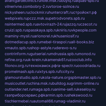
avantgardeclinics.ru
noel.msk.ru
buylq.ru
aquas-spb.ru
vilnerivne.com
bobry-2.ru
vtoroe-solnce.ru
nickysheen.ru
clockmir.ru
huntercraft.ru
стройокт.рф
webpixels.ru
pczz.msk.su
petrodvorets.spb.ru
nsintermed.spb.ru
avtovirazh-24.ru
jazzq.ru
czecot.ru
cruizi.spb.ru
spasskaya.spb.ru
kniris.ru
vkpeople.com
maminy-mysli.ru
arionorel.ru
khuseniosif.ru
dotmediacup.spb.ru
mebel-tiraspol.ru
all-books.biz
vmauto.spb.ru
shop-astyle.ru
derevo-s.ru
contrinform.ru
gutserial.ru
mdrussia.spb.ru
monod.ru
refine.org.ru
uk-krein.ru
kamensk61.ru
zooclub.info
filonov.org.ru
технокамск.рф
ra-spectr.ru
ooodriada.ru
promelmash.spb.ru
ixtys.spb.ru
fccity.ru
glamourstudio.spb.ru
kola-nature.org
spbmaster.spb.ru
musicoutlet.ru
china.msk.ru
bulldog.su
grimm-online.ru
outlander.net.ru
maga.spb.ru
anime-sell.ru
keseloy.ru
газприборсервис.рф
karmin.spb.ru
shekswood.ru
tischlermebel.ru
automall66.ru
mag-vladimir.ru