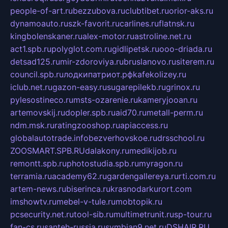
people-of-art.ru
bezzubova.ru
clubtibet.ru
orior-aks.ru
dynamoauto.ru
szk-favorit.ru
carlines.ru
flatnsk.ru
kingbolenskaner.ru
alex-motor.ru
astroline.net.ru
act1.spb.ru
polyglot.com.ru
gidlipetsk.ru
ooo-driada.ru
detsad125.ru
mir-zdoroviya.ru
bruslanovo.ru
siterem.ru
council.spb.ru
лодкипатриот.рф
kafekolizey.ru
iclub.net.ru
gazon-easy.ru
sugarepilekb.ru
grinox.ru
pylesostineco.ru
msts-ozarenie.ru
kameryjooan.ru
artemovskij.ru
dopler.spb.ru
aid70.ru
metall-perm.ru
ndm.msk.ru
ratingzooshop.ru
apiaccess.ru
globalautotrade.info
bezverhovskoe.ru
drsschool.ru
ZOOSMART.SPB.RU
dalakony.ru
medikijob.ru
remontt.spb.ru
photostudia.spb.ru
myragon.ru
terramia.ru
academy62.ru
gardengallereya.ru
rti.com.ru
artem-news.ru
biserinca.ru
krasnodarkurort.com
imshowtv.ru
mebel-v-tule.ru
mobtopik.ru
pcsecurity.net.ru
tool-sib.ru
multimetrunit.ru
sp-tour.ru
fan-cs.ru
santeh-russia.ru
symbian9.net.ru
DSHAIR.RU