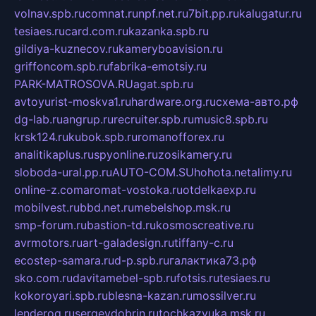
volnav.spb.ru
comnat.ru
npf.net.ru
7bit.pp.ru
kalugatur.ru
tesiaes.ru
card.com.ru
kazanka.spb.ru
gildiya-kuznecov.ru
kameryboavision.ru
griffoncom.spb.ru
fabrika-emotsiy.ru
PARK-MATROSOVA.RU
agat.spb.ru
avtoyurist-moskva1.ru
hardware.org.ru
схема-авто.рф
dg-lab.ru
angrup.ru
recruiter.spb.ru
music8.spb.ru
krsk124.ru
kubok.spb.ru
romanofforex.ru
analitikaplus.ru
spyonline.ru
zosikamery.ru
sloboda-ural.pp.ru
AUTO-COM.SU
hohota.net
alimy.ru
online-z.com
aromat-vostoka.ru
otdelkaexp.ru
mobilvest.ru
bbd.net.ru
mebelshop.msk.ru
smp-forum.ru
bastion-td.ru
kosmoscreative.ru
avrmotors.ru
art-galadesign.ru
tiffany-c.ru
ecostep-samara.ru
d-p.spb.ru
галактика73.рф
sko.com.ru
davitamebel-spb.ru
fotsis.ru
tesiaes.ru
kokoroyari.spb.ru
blesna-kazan.ru
mossilver.ru
lenderoq.ru
sergeydobrin.ru
tochkazvuka.msk.ru