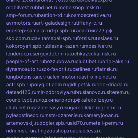
mobilvest.ru
bbd.net.ru
mebelshop.msk.ru
smp-forum.ru
bastion-td.ru
kosmoscreative.ru
avrmotors.ru
art-galadesign.ru
tiffany-c.ru
ecostep-samara.ru
d-p.spb.ru
галактика73.рф
sko.com.ru
davitamebel-spb.ru
fotsis.ru
tesiaes.ru
kokoroyari.spb.ru
blesna-kazan.ru
mossilver.ru
lenderoq.ru
sergeydobrin.ru
tochkazvuka.msk.ru
people-of-art.ru
bezzubova.ru
clubtibet.ru
orior-aks.ru
dynamoauto.ru
szk-favorit.ru
carlines.ru
flatnsk.ru
kingbolenskaner.ru
alex-motor.ru
astroline.net.ru
act1.spb.ru
polyglot.com.ru
gidlipetsk.ru
ooo-driada.ru
detsad125.ru
mir-zdoroviya.ru
bruslanovo.ru
siterem.ru
council.spb.ru
лодкипатриот.рф
kafekolizey.ru
iclub.net.ru
gazon-easy.ru
sugarepilekb.ru
grinox.ru
pylesostineco.ru
msts-ozarenie.ru
kameryjooan.ru
artemovskij.ru
dopler.spb.ru
aid70.ru
metall-perm.ru
ndm.msk.ru
ratingzooshop.ru
apiaccess.ru