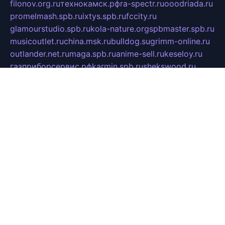
filonov.org.ru
технокамск.рф
ra-spectr.ru
ooodriada.ru
promelmash.spb.ru
ixtys.spb.ru
fccity.ru
glamourstudio.spb.ru
kola-nature.org
spbmaster.spb.ru
musicoutlet.ru
china.msk.ru
bulldog.su
grimm-online.ru
outlander.net.ru
maga.spb.ru
anime-sell.ru
keseloy.ru
газприборсервис.рф
karmin.spb.ru
shekswood.ru
tischlermebel.ru
automall66.ru
mag-vladimir.ru
yardbar.ru
kiwitour.spb.ru
indesign.com.ru
freestylemebel.ru
bany-samara.ru
rsei.ru
naidisvoyput.ru
mgsn-invest.ru
ipkamerasannce.ru
alicante-house.ru
ibelka74.ru
cozyhouse.info
vlkargalev-studio.ru
700mb.ru
figura-ufa.ru
alina-live.ru
belarusiannews.ru
womenknow.ru
dos-vniimk.ru
sega.net.ru
dv.net.ru
phenomenonsofhistory.com
telesputnik.net.ru
wall.pp.ru
pylesosroidmi.ru
gtc-clan.ru
cligs.ru
bibikazap.ru
popova.org.ru
netwhistler.spb.ru
bellvil.ru
bonzon.ru
iss-vladik.ru
defiparis.net.ru
las-gryzas.ru
amku.ru