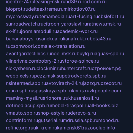
icentre-74.ru
leasing-nsk.ru
hd39.ru
rcd.com.ru
bioprot.ru
deltaextreme.ru
mirkotlov07.ru
mycrossway.ru
temamedia.ru
art-fusing.ru
cbslefort.ru
sunroadwatch.ru
citroen-yaroslavl.ru
ratnews.msk.ru
sk-if.ru
joomlamoduli.ru
academic-work.ru
bananaboys.ru
sanekua.ru
lianafrukt.ru
beta43.ru
tucsonwoori.com
alex-translation.ru
avantgardeclinics.ru
noel.msk.ru
buylq.ru
aquas-spb.ru
vilnerivne.com
bobry-2.ru
vtoroe-solnce.ru
nickysheen.ru
clockmir.ru
huntercraft.ru
стройокт.рф
webpixels.ru
pczz.msk.su
petrodvorets.spb.ru
nsintermed.spb.ru
avtovirazh-24.ru
jazzq.ru
czecot.ru
cruizi.spb.ru
spasskaya.spb.ru
kniris.ru
vkpeople.com
maminy-mysli.ru
arionorel.ru
khuseniosif.ru
dotmediacup.spb.ru
mebel-tiraspol.ru
all-books.biz
vmauto.spb.ru
shop-astyle.ru
derevo-s.ru
contrinform.ru
gutserial.ru
mdrussia.spb.ru
monod.ru
refine.org.ru
uk-krein.ru
kamensk61.ru
zooclub.info