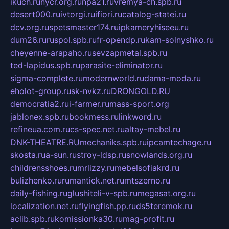
ikuch.ru
nycr.org.ru
npa21.ru
vremya-ch.spb.ru
desert000.ru
ivtorgi.ru
ifiori.ru
catalog-statei.ru
dcv.org.ru
spetsmaster174.ru
ipkameryhiseeu.ru
dum26.ru
ruspol.spb.ru
fr-opendp.ru
kam-solnyshko.ru
cheyenne-arapaho.ru
sevzapmetal.spb.ru
ted-lapidus.spb.ru
parasite-eliminator.ru
sigma-complete.ru
modernworld.ru
dama-moda.ru
eholot-group.ru
sk-nvkz.ru
DRONGOLD.RU
democratia2.ru
i-farmer.ru
mass-sport.org
jablonex.spb.ru
bookmess.ru
linkword.ru
refineua.com.ru
cs-spec.net.ru
altay-mebel.ru
DNK-THEATRE.RU
mechaniks.spb.ru
ipcamtechage.ru
skosta.ru
a-sun.ru
stroy-ldsp.ru
snowlands.org.ru
childrensshoes.ru
mrlizzy.ru
mebelsofiakrd.ru
bulizhenko.ru
rumantick.net.ru
mtszerno.ru
daily-fishing.ru
glushiteli-v-spb.ru
megasat.org.ru
localization.net.ru
flyingfish.pp.ru
ds5teremok.ru
aclib.spb.ru
komissionka30.ru
mag-profit.ru