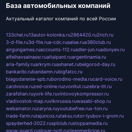
База автомобильных компаний
Актуальный каталог компаний по всей России
133chel.ru
13autor-kolonka.ru
2864420.ru
2rich.ru
3-d-file.ru
3d-file.ru
a-cdc.ru
aalse.ru
a380club.ru
airgungames.ru
accounts-112.ru
adler-jun.ru
adonyev.ru
alfeihavsalnassr.ru
altaipant.ru
argentinamia.ru
aria-family.ru
arkrym.ru
ashanet.ru
belgorod-day.ru
bankaribi.ru
bandamn.ru
bigfatcc.ru
blagodarenie-spb.ru
borodino-media.ru
card-voice.ru
cardvoice.ru
zed-online.ru
zvonitut.ru
zebra-tlt.ru
zarafshan.ru
york-life.ru
vintovoykompressor.ru
vladivostok-map.ru
vlknrussia.ru
wasabi-shop.ru
webamator.ru
zaryna.ru
youtubefree.ru
x-ton.ru
trade-farm.ru
tajuncos.ru
taksu.ru
tor-lyubov-i-grom.ru
spayderhed-2022.ru
splclub.ru
stoppamedia.ru
snow-guard.ru
slovar-ivrit.ru
cleanmedicine.ru