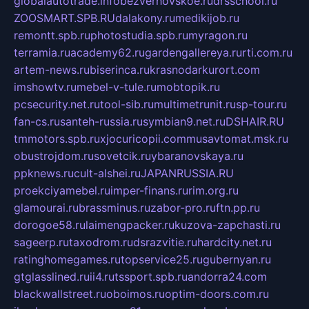
globalautotrade.info
bezverhovskoe.ru
drsschool.ru
ZOOSMART.SPB.RU
dalakony.ru
medikijob.ru
remontt.spb.ru
photostudia.spb.ru
myragon.ru
terramia.ru
academy62.ru
gardengallereya.ru
rti.com.ru
artem-news.ru
biserinca.ru
krasnodarkurort.com
imshowtv.ru
mebel-v-tule.ru
mobtopik.ru
pcsecurity.net.ru
tool-sib.ru
multimetrunit.ru
sp-tour.ru
fan-cs.ru
santeh-russia.ru
symbian9.net.ru
DSHAIR.RU
tmmotors.spb.ru
xjocuricopii.com
musavtomat.msk.ru
obustrojdom.ru
sovetcik.ru
ybaranovskaya.ru
ppknews.ru
cult-alshei.ru
JAPANRUSSIA.RU
proekciyamebel.ru
imper-finans.ru
rim.org.ru
glamourai.ru
brassminus.ru
zabor-pro.ru
ftn.pp.ru
dorogoe58.ru
laimengpacker.ru
kuzova-zapchasti.ru
sageerp.ru
taxodrom.ru
dsrazvitie.ru
hardcity.net.ru
ratinghomegames.ru
topservice25.ru
gubernyan.ru
gtglasslined.ru
ii4.ru
tssport.spb.ru
andorra24.com
blackwallstreet.ru
oboimos.ru
optim-doors.com.ru