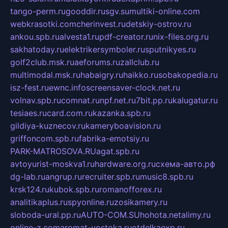
tango-perm.ru
gooddir.ru
sgv.su
multiki-online.com
webkrasotki.com
cherinvest.ru
detskiy-ostrov.ru
ankou.spb.ru
alvesta1.ru
pdf-creator.ru
nix-files.org.ru
sakhatoday.ru
elektrikersymboler.ru
sputnikyes.ru
golf2club.msk.ru
aeforums.ru
zallclub.ru
multimodal.msk.ru
habaigry.ru
haikko.ru
sobakopedia.ru
isz-fest.ru
ewnc.info
screensaver-clock.net.ru
volnav.spb.ru
comnat.ru
npf.net.ru
7bit.pp.ru
kalugatur.ru
tesiaes.ru
card.com.ru
kazanka.spb.ru
gildiya-kuznecov.ru
kameryboavision.ru
griffoncom.spb.ru
fabrika-emotsiy.ru
PARK-MATROSOVA.RU
agat.spb.ru
avtoyurist-moskva1.ru
hardware.org.ru
схема-авто.рф
dg-lab.ru
angrup.ru
recruiter.spb.ru
music8.spb.ru
krsk124.ru
kubok.spb.ru
romanofforex.ru
analitikaplus.ru
spyonline.ru
zosikamery.ru
sloboda-ural.pp.ru
AUTO-COM.SU
hohota.net
alimy.ru
online-z.com
aromat-vostoka.ru
otdelkaexp.ru