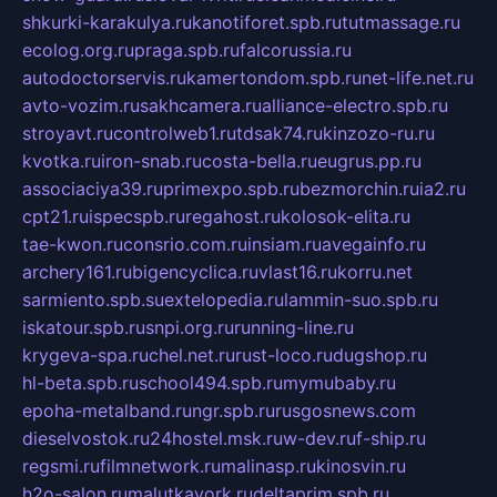
shkurki-karakulya.ru
kanotiforet.spb.ru
tutmassage.ru
ecolog.org.ru
praga.spb.ru
falcorussia.ru
autodoctorservis.ru
kamertondom.spb.ru
net-life.net.ru
avto-vozim.ru
sakhcamera.ru
alliance-electro.spb.ru
stroyavt.ru
controlweb1.ru
tdsak74.ru
kinzozo-ru.ru
kvotka.ru
iron-snab.ru
costa-bella.ru
eugrus.pp.ru
associaciya39.ru
primexpo.spb.ru
bezmorchin.ru
ia2.ru
cpt21.ru
ispecspb.ru
regahost.ru
kolosok-elita.ru
tae-kwon.ru
consrio.com.ru
insiam.ru
avegainfo.ru
archery161.ru
bigencyclica.ru
vlast16.ru
korru.net
sarmiento.spb.su
extelopedia.ru
lammin-suo.spb.ru
iskatour.spb.ru
snpi.org.ru
running-line.ru
krygeva-spa.ru
chel.net.ru
rust-loco.ru
dugshop.ru
hl-beta.spb.ru
school494.spb.ru
mymubaby.ru
epoha-metalband.ru
ngr.spb.ru
rusgosnews.com
dieselvostok.ru
24hostel.msk.ru
w-dev.ru
f-ship.ru
regsmi.ru
filmnetwork.ru
malinasp.ru
kinosvin.ru
h2o-salon.ru
malutkayork.ru
deltaprim.spb.ru