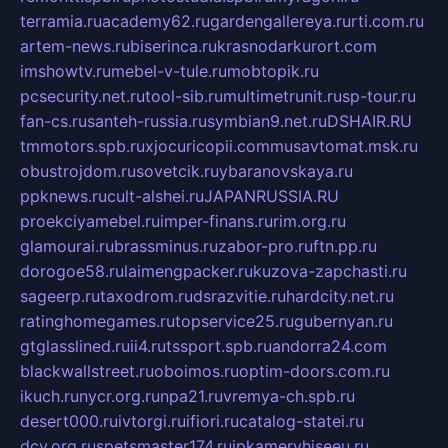
terramia.ru
academy62.ru
gardengallereya.ru
rti.com.ru
artem-news.ru
biserinca.ru
krasnodarkurort.com
imshowtv.ru
mebel-v-tule.ru
mobtopik.ru
pcsecurity.net.ru
tool-sib.ru
multimetrunit.ru
sp-tour.ru
fan-cs.ru
santeh-russia.ru
symbian9.net.ru
DSHAIR.RU
tmmotors.spb.ru
xjocuricopii.com
musavtomat.msk.ru
obustrojdom.ru
sovetcik.ru
ybaranovskaya.ru
ppknews.ru
cult-alshei.ru
JAPANRUSSIA.RU
proekciyamebel.ru
imper-finans.ru
rim.org.ru
glamourai.ru
brassminus.ru
zabor-pro.ru
ftn.pp.ru
dorogoe58.ru
laimengpacker.ru
kuzova-zapchasti.ru
sageerp.ru
taxodrom.ru
dsrazvitie.ru
hardcity.net.ru
ratinghomegames.ru
topservice25.ru
gubernyan.ru
gtglasslined.ru
ii4.ru
tssport.spb.ru
andorra24.com
blackwallstreet.ru
oboimos.ru
optim-doors.com.ru
ikuch.ru
nycr.org.ru
npa21.ru
vremya-ch.spb.ru
desert000.ru
ivtorgi.ru
ifiori.ru
catalog-statei.ru
dcv.org.ru
spetsmaster174.ru
ipkameryhiseeu.ru