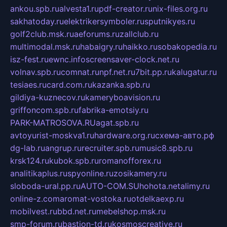
ankou.spb.ru
alvesta1.ru
pdf-creator.ru
nix-files.org.ru
sakhatoday.ru
elektrikersymboler.ru
sputnikyes.ru
golf2club.msk.ru
aeforums.ru
zallclub.ru
multimodal.msk.ru
habaigry.ru
haikko.ru
sobakopedia.ru
isz-fest.ru
ewnc.info
screensaver-clock.net.ru
volnav.spb.ru
comnat.ru
npf.net.ru
7bit.pp.ru
kalugatur.ru
tesiaes.ru
card.com.ru
kazanka.spb.ru
gildiya-kuznecov.ru
kameryboavision.ru
griffoncom.spb.ru
fabrika-emotsiy.ru
PARK-MATROSOVA.RU
agat.spb.ru
avtoyurist-moskva1.ru
hardware.org.ru
схема-авто.рф
dg-lab.ru
angrup.ru
recruiter.spb.ru
music8.spb.ru
krsk124.ru
kubok.spb.ru
romanofforex.ru
analitikaplus.ru
spyonline.ru
zosikamery.ru
sloboda-ural.pp.ru
AUTO-COM.SU
hohota.net
alimy.ru
online-z.com
aromat-vostoka.ru
otdelkaexp.ru
mobilvest.ru
bbd.net.ru
mebelshop.msk.ru
smp-forum.ru
bastion-td.ru
kosmoscreative.ru