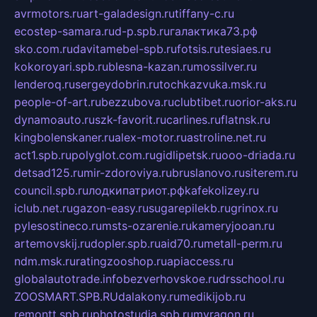
avrmotors.ru
art-galadesign.ru
tiffany-c.ru
ecostep-samara.ru
d-p.spb.ru
галактика73.рф
sko.com.ru
davitamebel-spb.ru
fotsis.ru
tesiaes.ru
kokoroyari.spb.ru
blesna-kazan.ru
mossilver.ru
lenderoq.ru
sergeydobrin.ru
tochkazvuka.msk.ru
people-of-art.ru
bezzubova.ru
clubtibet.ru
orior-aks.ru
dynamoauto.ru
szk-favorit.ru
carlines.ru
flatnsk.ru
kingbolenskaner.ru
alex-motor.ru
astroline.net.ru
act1.spb.ru
polyglot.com.ru
gidlipetsk.ru
ooo-driada.ru
detsad125.ru
mir-zdoroviya.ru
bruslanovo.ru
siterem.ru
council.spb.ru
лодкипатриот.рф
kafekolizey.ru
iclub.net.ru
gazon-easy.ru
sugarepilekb.ru
grinox.ru
pylesostineco.ru
msts-ozarenie.ru
kameryjooan.ru
artemovskij.ru
dopler.spb.ru
aid70.ru
metall-perm.ru
ndm.msk.ru
ratingzooshop.ru
apiaccess.ru
globalautotrade.info
bezverhovskoe.ru
drsschool.ru
ZOOSMART.SPB.RU
dalakony.ru
medikijob.ru
remontt.spb.ru
photostudia.spb.ru
myragon.ru