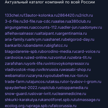
Актуальный каталог компаний по всей России
133chel.ru
13autor-kolonka.ru
2864420.ru
2rich.ru
3-d-file.ru
3d-file.ru
a-cdc.ru
aalse.ru
a380club.ru
airgungames.ru
accounts-112.ru
adler-jun.ru
adonyev.ru
alfeihavsalnassr.ru
altaipant.ru
argentinamia.ru
aria-family.ru
arkrym.ru
ashanet.ru
belgorod-day.ru
bankaribi.ru
bandamn.ru
bigfatcc.ru
blagodarenie-spb.ru
borodino-media.ru
card-voice.ru
cardvoice.ru
zed-online.ru
zvonitut.ru
zebra-tlt.ru
zarafshan.ru
york-life.ru
vintovoykompressor.ru
vladivostok-map.ru
vlknrussia.ru
wasabi-shop.ru
webamator.ru
zaryna.ru
youtubefree.ru
x-ton.ru
trade-farm.ru
tajuncos.ru
taksu.ru
tor-lyubov-i-grom.ru
spayderhed-2022.ru
splclub.ru
stoppamedia.ru
snow-guard.ru
slovar-ivrit.ru
cleanmedicine.ru
shkurki-karakulya.ru
kanotiforet.spb.ru
tutmassage.ru
ecolog.org.ru
praga.spb.ru
falcorussia.ru