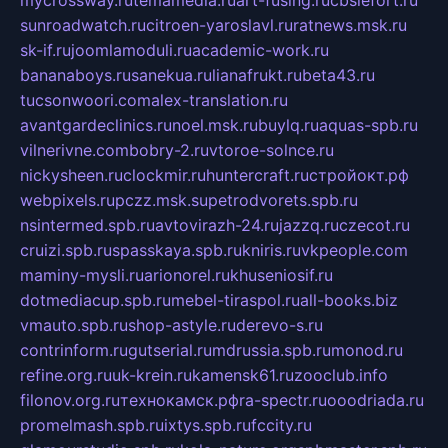
sunroadwatch.ru
citroen-yaroslavl.ru
ratnews.msk.ru
sk-if.ru
joomlamoduli.ru
academic-work.ru
bananaboys.ru
sanekua.ru
lianafrukt.ru
beta43.ru
tucsonwoori.com
alex-translation.ru
avantgardeclinics.ru
noel.msk.ru
buylq.ru
aquas-spb.ru
vilnerivne.com
bobry-2.ru
vtoroe-solnce.ru
nickysheen.ru
clockmir.ru
huntercraft.ru
стройокт.рф
webpixels.ru
pczz.msk.su
petrodvorets.spb.ru
nsintermed.spb.ru
avtovirazh-24.ru
jazzq.ru
czecot.ru
cruizi.spb.ru
spasskaya.spb.ru
kniris.ru
vkpeople.com
maminy-mysli.ru
arionorel.ru
khuseniosif.ru
dotmediacup.spb.ru
mebel-tiraspol.ru
all-books.biz
vmauto.spb.ru
shop-astyle.ru
derevo-s.ru
contrinform.ru
gutserial.ru
mdrussia.spb.ru
monod.ru
refine.org.ru
uk-krein.ru
kamensk61.ru
zooclub.info
filonov.org.ru
технокамск.рф
ra-spectr.ru
ooodriada.ru
promelmash.spb.ru
ixtys.spb.ru
fccity.ru