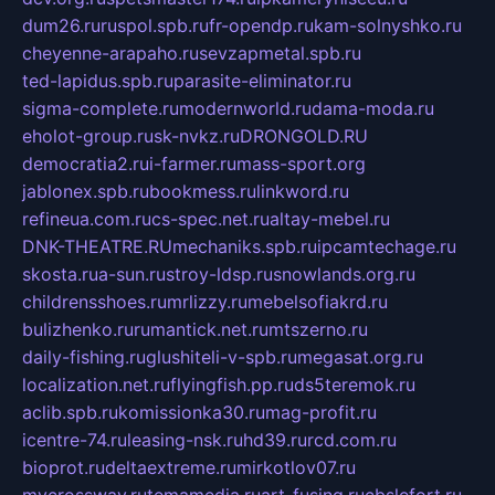
dum26.ru
ruspol.spb.ru
fr-opendp.ru
kam-solnyshko.ru
cheyenne-arapaho.ru
sevzapmetal.spb.ru
ted-lapidus.spb.ru
parasite-eliminator.ru
sigma-complete.ru
modernworld.ru
dama-moda.ru
eholot-group.ru
sk-nvkz.ru
DRONGOLD.RU
democratia2.ru
i-farmer.ru
mass-sport.org
jablonex.spb.ru
bookmess.ru
linkword.ru
refineua.com.ru
cs-spec.net.ru
altay-mebel.ru
DNK-THEATRE.RU
mechaniks.spb.ru
ipcamtechage.ru
skosta.ru
a-sun.ru
stroy-ldsp.ru
snowlands.org.ru
childrensshoes.ru
mrlizzy.ru
mebelsofiakrd.ru
bulizhenko.ru
rumantick.net.ru
mtszerno.ru
daily-fishing.ru
glushiteli-v-spb.ru
megasat.org.ru
localization.net.ru
flyingfish.pp.ru
ds5teremok.ru
aclib.spb.ru
komissionka30.ru
mag-profit.ru
icentre-74.ru
leasing-nsk.ru
hd39.ru
rcd.com.ru
bioprot.ru
deltaextreme.ru
mirkotlov07.ru
mycrossway.ru
temamedia.ru
art-fusing.ru
cbslefort.ru