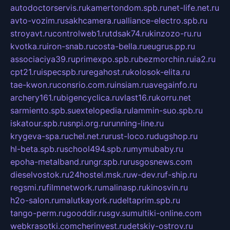
autodoctorservis.ru
kamertondom.spb.ru
net-life.net.ru
avto-vozim.ru
sakhcamera.ru
alliance-electro.spb.ru
stroyavt.ru
controlweb1.ru
tdsak74.ru
kinzozo-ru.ru
kvotka.ru
iron-snab.ru
costa-bella.ru
eugrus.pp.ru
associaciya39.ru
primexpo.spb.ru
bezmorchin.ru
ia2.ru
cpt21.ru
ispecspb.ru
regahost.ru
kolosok-elita.ru
tae-kwon.ru
consrio.com.ru
insiam.ru
avegainfo.ru
archery161.ru
bigencyclica.ru
vlast16.ru
korru.net
sarmiento.spb.su
extelopedia.ru
lammin-suo.spb.ru
iskatour.spb.ru
snpi.org.ru
running-line.ru
krygeva-spa.ru
chel.net.ru
rust-loco.ru
dugshop.ru
hl-beta.spb.ru
school494.spb.ru
mymubaby.ru
epoha-metalband.ru
ngr.spb.ru
rusgosnews.com
dieselvostok.ru
24hostel.msk.ru
w-dev.ru
f-ship.ru
regsmi.ru
filmnetwork.ru
malinasp.ru
kinosvin.ru
h2o-salon.ru
malutkayork.ru
deltaprim.spb.ru
tango-perm.ru
gooddir.ru
sgv.su
multiki-online.com
webkrasotki.com
cherinvest.ru
detskiy-ostrov.ru