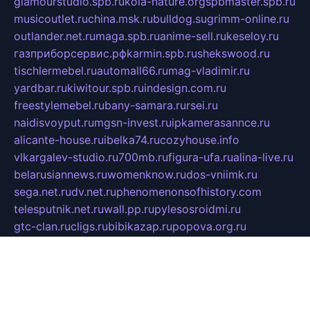
glamourstudio.spb.ru
kola-nature.org
spbmaster.spb.ru
musicoutlet.ru
china.msk.ru
bulldog.su
grimm-online.ru
outlander.net.ru
maga.spb.ru
anime-sell.ru
keseloy.ru
газприборсервис.рф
karmin.spb.ru
shekswood.ru
tischlermebel.ru
automall66.ru
mag-vladimir.ru
yardbar.ru
kiwitour.spb.ru
indesign.com.ru
freestylemebel.ru
bany-samara.ru
rsei.ru
naidisvoyput.ru
mgsn-invest.ru
ipkamerasannce.ru
alicante-house.ru
ibelka74.ru
cozyhouse.info
vlkargalev-studio.ru
700mb.ru
figura-ufa.ru
alina-live.ru
belarusiannews.ru
womenknow.ru
dos-vniimk.ru
sega.net.ru
dv.net.ru
phenomenonsofhistory.com
telesputnik.net.ru
wall.pp.ru
pylesosroidmi.ru
gtc-clan.ru
cligs.ru
bibikazap.ru
popova.org.ru
netwhistler.spb.ru
bellvil.ru
bonzon.ru
iss-vladik.ru
defiparis.net.ru
las-gryzas.ru
amku.ru
electednews.spb.ru
feather.org.ru
spar72.ru
tankiigri.ru
dominus.com.ru
ibtree.ru
sanykool.pp.ru
unixlib.org.ru