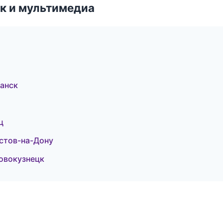
к и мультимедиа
манск
ц
остов-на-Дону
Новокузнецк