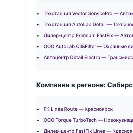
Техстанция Vector ServicePro — Авто
Техстанция AutoLab Detail — Технич
Дилер-центр Premium FastFix — Авто
ООО AutoLab Oil&Filter — Охранные 
Автоцентр Detail Electro — Трансмис
Компании в регионе: Сибир
ГК Linea Route — Красноярск
ООО Torque TurboTech — Новокузнец
Дилер-центр FastFix Linea — Красно