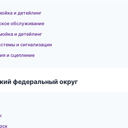
мойка и детейлинг
еское обслуживание
мойка и детейлинг
системы и сигнализации
сия и сцепление
ский федеральный округ
к
ярск