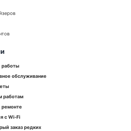
йзеров
нтов
ми
е работы
вное обслуживание
меты
м работам
и ремонте
 с Wi‑Fi
рый заказ редких