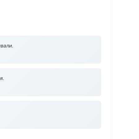
вали.
я.