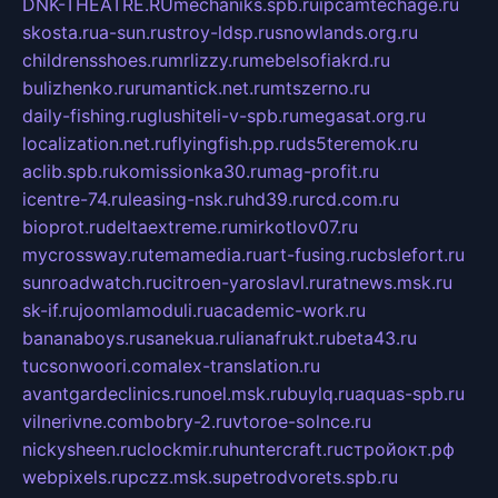
DNK-THEATRE.RU
mechaniks.spb.ru
ipcamtechage.ru
skosta.ru
a-sun.ru
stroy-ldsp.ru
snowlands.org.ru
childrensshoes.ru
mrlizzy.ru
mebelsofiakrd.ru
bulizhenko.ru
rumantick.net.ru
mtszerno.ru
daily-fishing.ru
glushiteli-v-spb.ru
megasat.org.ru
localization.net.ru
flyingfish.pp.ru
ds5teremok.ru
aclib.spb.ru
komissionka30.ru
mag-profit.ru
icentre-74.ru
leasing-nsk.ru
hd39.ru
rcd.com.ru
bioprot.ru
deltaextreme.ru
mirkotlov07.ru
mycrossway.ru
temamedia.ru
art-fusing.ru
cbslefort.ru
sunroadwatch.ru
citroen-yaroslavl.ru
ratnews.msk.ru
sk-if.ru
joomlamoduli.ru
academic-work.ru
bananaboys.ru
sanekua.ru
lianafrukt.ru
beta43.ru
tucsonwoori.com
alex-translation.ru
avantgardeclinics.ru
noel.msk.ru
buylq.ru
aquas-spb.ru
vilnerivne.com
bobry-2.ru
vtoroe-solnce.ru
nickysheen.ru
clockmir.ru
huntercraft.ru
стройокт.рф
webpixels.ru
pczz.msk.su
petrodvorets.spb.ru