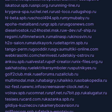
iskatour.spb.ru
snpi.org.ru
running-line.ru
krygeva-spa.ru
chel.net.ru
rust-loco.ru
dugshop.ru
hl-beta.spb.ru
school494.spb.ru
mymubaby.ru
epoha-metalband.ru
ngr.spb.ru
rusgosnews.com
dieselvostok.ru
24hostel.msk.ru
w-dev.ru
f-ship.ru
regsmi.ru
filmnetwork.ru
malinasp.ru
kinosvin.ru
h2o-salon.ru
malutkayork.ru
deltaprim.spb.ru
tango-perm.ru
gooddir.ru
sgv.su
multiki-online.com
webkrasotki.com
cherinvest.ru
detskiy-ostrov.ru
ankou.spb.ru
alvesta1.ru
pdf-creator.ru
nix-files.org.ru
sakhatoday.ru
elektrikersymboler.ru
sputnikyes.ru
golf2club.msk.ru
aeforums.ru
zallclub.ru
multimodal.msk.ru
habaigry.ru
haikko.ru
sobakopedia.ru
isz-fest.ru
ewnc.info
screensaver-clock.net.ru
volnav.spb.ru
comnat.ru
npf.net.ru
7bit.pp.ru
kalugatur.ru
tesiaes.ru
card.com.ru
kazanka.spb.ru
gildiya-kuznecov.ru
kameryboavision.ru
griffoncom.spb.ru
fabrika-emotsiy.ru