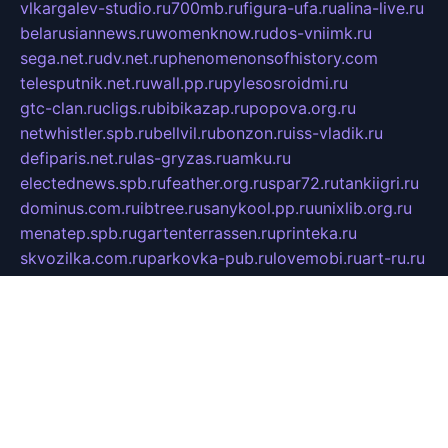
vlkargalev-studio.ru
700mb.ru
figura-ufa.ru
alina-live.ru
belarusiannews.ru
womenknow.ru
dos-vniimk.ru
sega.net.ru
dv.net.ru
phenomenonsofhistory.com
telesputnik.net.ru
wall.pp.ru
pylesosroidmi.ru
gtc-clan.ru
cligs.ru
bibikazap.ru
popova.org.ru
netwhistler.spb.ru
bellvil.ru
bonzon.ru
iss-vladik.ru
defiparis.net.ru
las-gryzas.ru
amku.ru
electednews.spb.ru
feather.org.ru
spar72.ru
tankiigri.ru
dominus.com.ru
ibtree.ru
sanykool.pp.ru
unixlib.org.ru
menatep.spb.ru
gartenterrassen.ru
printeka.ru
skvozilka.com.ru
parkovka-pub.ru
lovemobi.ru
art-ru.ru
emulatorz.com.ru
alucomp.com.ru
tatforum.com.ru
alternativa-profi.ru
dermakler.ru
artsurvey.ru
aredir.ru
khimspas.ru
centr-maxi.ru
2018r.ru
bort-stomer-defort.ru
professional2.ru
gibsons.ru
artselena.ru
art-pilot.ru
ingredient.spb.ru
npfpolimer.spb.ru
argentum.spb.ru
hom-edu.ru
af-num.ru
cashadvanceamericasev.org
trexp.spb.ru