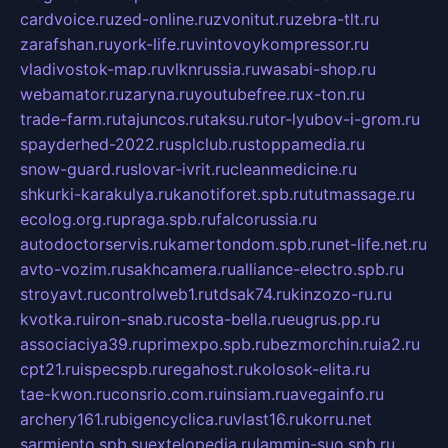
cardvoice.ru
zed-online.ru
zvonitut.ru
zebra-tlt.ru
zarafshan.ru
york-life.ru
vintovoykompressor.ru
vladivostok-map.ru
vlknrussia.ru
wasabi-shop.ru
webamator.ru
zaryna.ru
youtubefree.ru
x-ton.ru
trade-farm.ru
tajuncos.ru
taksu.ru
tor-lyubov-i-grom.ru
spayderhed-2022.ru
splclub.ru
stoppamedia.ru
snow-guard.ru
slovar-ivrit.ru
cleanmedicine.ru
shkurki-karakulya.ru
kanotiforet.spb.ru
tutmassage.ru
ecolog.org.ru
praga.spb.ru
falcorussia.ru
autodoctorservis.ru
kamertondom.spb.ru
net-life.net.ru
avto-vozim.ru
sakhcamera.ru
alliance-electro.spb.ru
stroyavt.ru
controlweb1.ru
tdsak74.ru
kinzozo-ru.ru
kvotka.ru
iron-snab.ru
costa-bella.ru
eugrus.pp.ru
associaciya39.ru
primexpo.spb.ru
bezmorchin.ru
ia2.ru
cpt21.ru
ispecspb.ru
regahost.ru
kolosok-elita.ru
tae-kwon.ru
consrio.com.ru
insiam.ru
avegainfo.ru
archery161.ru
bigencyclica.ru
vlast16.ru
korru.net
sarmiento.spb.su
extelopedia.ru
lammin-suo.spb.ru