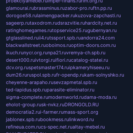
proekciyamebel.ru
imper-finans.ru
rim.org.ru
glamourai.ru
brassminus.ru
zabor-pro.ru
ftn.pp.ru
dorogoe58.ru
laimengpacker.ru
kuzova-zapchasti.ru
sageerp.ru
taxodrom.ru
dsrazvitie.ru
hardcity.net.ru
ratinghomegames.ru
topservice25.ru
gubernyan.ru
gtglasslined.ru
ii4.ru
tssport.spb.ru
andorra24.com
blackwallstreet.ru
oboimos.ru
optim-doors.com.ru
ikuch.ru
nycr.org.ru
npa21.ru
vremya-ch.spb.ru
desert000.ru
ivtorgi.ru
ifiori.ru
catalog-statei.ru
dcv.org.ru
spetsmaster174.ru
ipkameryhiseeu.ru
dum26.ru
ruspol.spb.ru
fr-opendp.ru
kam-solnyshko.ru
cheyenne-arapaho.ru
sevzapmetal.spb.ru
ted-lapidus.spb.ru
parasite-eliminator.ru
sigma-complete.ru
modernworld.ru
dama-moda.ru
eholot-group.ru
sk-nvkz.ru
DRONGOLD.RU
democratia2.ru
i-farmer.ru
mass-sport.org
jablonex.spb.ru
bookmess.ru
linkword.ru
refineua.com.ru
cs-spec.net.ru
altay-mebel.ru