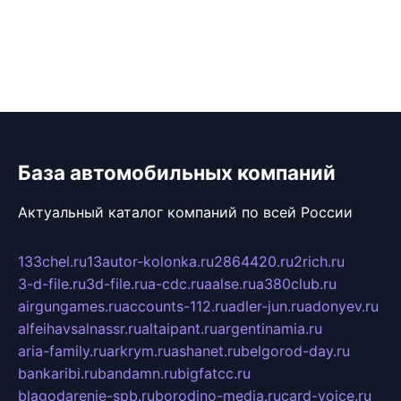
База автомобильных компаний
Актуальный каталог компаний по всей России
133chel.ru
13autor-kolonka.ru
2864420.ru
2rich.ru
3-d-file.ru
3d-file.ru
a-cdc.ru
aalse.ru
a380club.ru
airgungames.ru
accounts-112.ru
adler-jun.ru
adonyev.ru
alfeihavsalnassr.ru
altaipant.ru
argentinamia.ru
aria-family.ru
arkrym.ru
ashanet.ru
belgorod-day.ru
bankaribi.ru
bandamn.ru
bigfatcc.ru
blagodarenie-spb.ru
borodino-media.ru
card-voice.ru