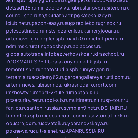
detsad125.ru
mir-zdoroviya.ru
bruslanovo.ru
siterem.ru
council.spb.ru
лодкипатриот.рф
kafekolizey.ru
iclub.net.ru
gazon-easy.ru
sugarepilekb.ru
grinox.ru
pylesostineco.ru
msts-ozarenie.ru
kameryjooan.ru
artemovskij.ru
dopler.spb.ru
aid70.ru
metall-perm.ru
ndm.msk.ru
ratingzooshop.ru
apiaccess.ru
globalautotrade.info
bezverhovskoe.ru
drsschool.ru
ZOOSMART.SPB.RU
dalakony.ru
medikijob.ru
remontt.spb.ru
photostudia.spb.ru
myragon.ru
terramia.ru
academy62.ru
gardengallereya.ru
rti.com.ru
artem-news.ru
biserinca.ru
krasnodarkurort.com
imshowtv.ru
mebel-v-tule.ru
mobtopik.ru
pcsecurity.net.ru
tool-sib.ru
multimetrunit.ru
sp-tour.ru
fan-cs.ru
santeh-russia.ru
symbian9.net.ru
DSHAIR.RU
tmmotors.spb.ru
xjocuricopii.com
musavtomat.msk.ru
obustrojdom.ru
sovetcik.ru
ybaranovskaya.ru
ppknews.ru
cult-alshei.ru
JAPANRUSSIA.RU