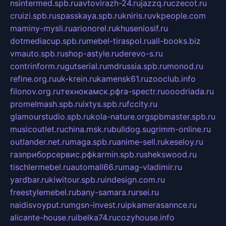
nsintermed.spb.ru
avtovirazh-24.ru
jazzq.ru
czecot.ru
cruizi.spb.ru
spasskaya.spb.ru
kniris.ru
vkpeople.com
maminy-mysli.ru
arionorel.ru
khuseniosif.ru
dotmediacup.spb.ru
mebel-tiraspol.ru
all-books.biz
vmauto.spb.ru
shop-astyle.ru
derevo-s.ru
contrinform.ru
gutserial.ru
mdrussia.spb.ru
monod.ru
refine.org.ru
uk-krein.ru
kamensk61.ru
zooclub.info
filonov.org.ru
технокамск.рф
ra-spectr.ru
ooodriada.ru
promelmash.spb.ru
ixtys.spb.ru
fccity.ru
glamourstudio.spb.ru
kola-nature.org
spbmaster.spb.ru
musicoutlet.ru
china.msk.ru
bulldog.su
grimm-online.ru
outlander.net.ru
maga.spb.ru
anime-sell.ru
keseloy.ru
газприборсервис.рф
karmin.spb.ru
shekswood.ru
tischlermebel.ru
automall66.ru
mag-vladimir.ru
yardbar.ru
kiwitour.spb.ru
indesign.com.ru
freestylemebel.ru
bany-samara.ru
rsei.ru
naidisvoyput.ru
mgsn-invest.ru
ipkamerasannce.ru
alicante-house.ru
ibelka74.ru
cozyhouse.info