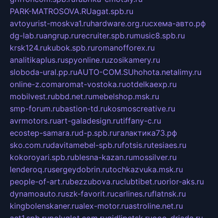
PARK-MATROSOVA.RU
agat.spb.ru
avtoyurist-moskva1.ru
hardware.org.ru
схема-авто.рф
dg-lab.ru
angrup.ru
recruiter.spb.ru
music8.spb.ru
krsk124.ru
kubok.spb.ru
romanofforex.ru
analitikaplus.ru
spyonline.ru
zosikamery.ru
sloboda-ural.pp.ru
AUTO-COM.SU
hohota.net
alimy.ru
online-z.com
aromat-vostoka.ru
otdelkaexp.ru
mobilvest.ru
bbd.net.ru
mebelshop.msk.ru
smp-forum.ru
bastion-td.ru
kosmoscreative.ru
avrmotors.ru
art-galadesign.ru
tiffany-c.ru
ecostep-samara.ru
d-p.spb.ru
галактика73.рф
sko.com.ru
davitamebel-spb.ru
fotsis.ru
tesiaes.ru
kokoroyari.spb.ru
blesna-kazan.ru
mossilver.ru
lenderoq.ru
sergeydobrin.ru
tochkazvuka.msk.ru
people-of-art.ru
bezzubova.ru
clubtibet.ru
orior-aks.ru
dynamoauto.ru
szk-favorit.ru
carlines.ru
flatnsk.ru
kingbolenskaner.ru
alex-motor.ru
astroline.net.ru
act1.spb.ru
polyglot.com.ru
gidlipetsk.ru
ooo-driada.ru