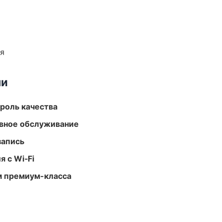
ия
ми
роль качества
вное обслуживание
запись
 с Wi‑Fi
м премиум-класса