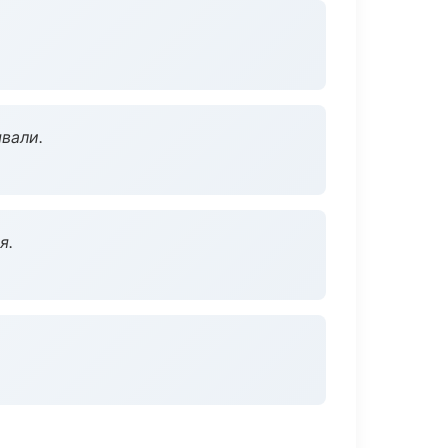
вали.
я.