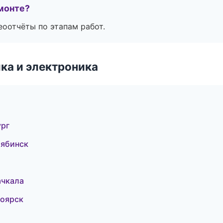
монте?
еоотчёты по этапам работ.
ка и электроника
ург
лябинск
ачкала
ноярск