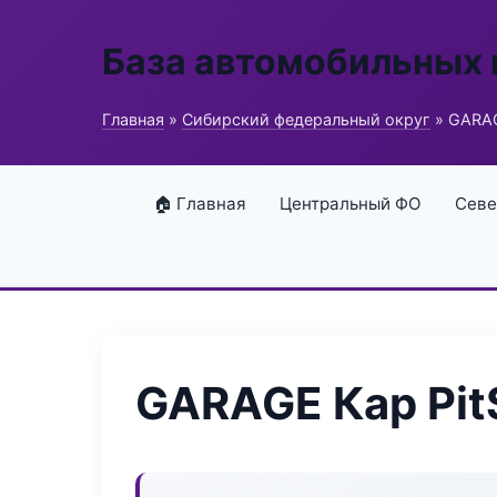
База автомобильных
Главная
»
Сибирский федеральный округ
» GARAG
🏠 Главная
Центральный ФО
Севе
GARAGE Кар Pit