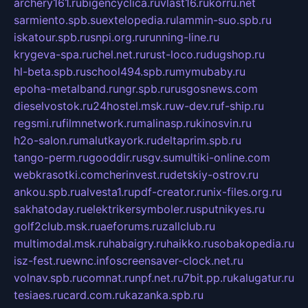
archery161.ru
bigencyclica.ru
vlast16.ru
korru.net
sarmiento.spb.su
extelopedia.ru
lammin-suo.spb.ru
iskatour.spb.ru
snpi.org.ru
running-line.ru
krygeva-spa.ru
chel.net.ru
rust-loco.ru
dugshop.ru
hl-beta.spb.ru
school494.spb.ru
mymubaby.ru
epoha-metalband.ru
ngr.spb.ru
rusgosnews.com
dieselvostok.ru
24hostel.msk.ru
w-dev.ru
f-ship.ru
regsmi.ru
filmnetwork.ru
malinasp.ru
kinosvin.ru
h2o-salon.ru
malutkayork.ru
deltaprim.spb.ru
tango-perm.ru
gooddir.ru
sgv.su
multiki-online.com
webkrasotki.com
cherinvest.ru
detskiy-ostrov.ru
ankou.spb.ru
alvesta1.ru
pdf-creator.ru
nix-files.org.ru
sakhatoday.ru
elektrikersymboler.ru
sputnikyes.ru
golf2club.msk.ru
aeforums.ru
zallclub.ru
multimodal.msk.ru
habaigry.ru
haikko.ru
sobakopedia.ru
isz-fest.ru
ewnc.info
screensaver-clock.net.ru
volnav.spb.ru
comnat.ru
npf.net.ru
7bit.pp.ru
kalugatur.ru
tesiaes.ru
card.com.ru
kazanka.spb.ru