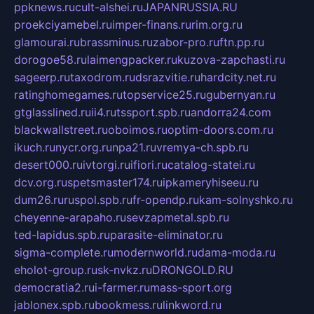
ppknews.ru
cult-alshei.ru
JAPANRUSSIA.RU
proekciyamebel.ru
imper-finans.ru
rim.org.ru
glamourai.ru
brassminus.ru
zabor-pro.ru
ftn.pp.ru
dorogoe58.ru
laimengpacker.ru
kuzova-zapchasti.ru
sageerp.ru
taxodrom.ru
dsrazvitie.ru
hardcity.net.ru
ratinghomegames.ru
topservice25.ru
gubernyan.ru
gtglasslined.ru
ii4.ru
tssport.spb.ru
andorra24.com
blackwallstreet.ru
oboimos.ru
optim-doors.com.ru
ikuch.ru
nycr.org.ru
npa21.ru
vremya-ch.spb.ru
desert000.ru
ivtorgi.ru
ifiori.ru
catalog-statei.ru
dcv.org.ru
spetsmaster174.ru
ipkameryhiseeu.ru
dum26.ru
ruspol.spb.ru
fr-opendp.ru
kam-solnyshko.ru
cheyenne-arapaho.ru
sevzapmetal.spb.ru
ted-lapidus.spb.ru
parasite-eliminator.ru
sigma-complete.ru
modernworld.ru
dama-moda.ru
eholot-group.ru
sk-nvkz.ru
DRONGOLD.RU
democratia2.ru
i-farmer.ru
mass-sport.org
jablonex.spb.ru
bookmess.ru
linkword.ru