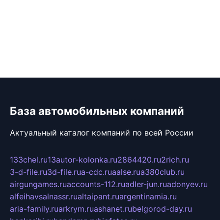
База автомобильных компаний
Актуальный каталог компаний по всей России
133chel.ru
13autor-kolonka.ru
2864420.ru
2rich.ru
3-d-file.ru
3d-file.ru
a-cdc.ru
aalse.ru
a380club.ru
airgungames.ru
accounts-112.ru
adler-jun.ru
adonyev.ru
alfeihavsalnassr.ru
altaipant.ru
argentinamia.ru
aria-family.ru
arkrym.ru
ashanet.ru
belgorod-day.ru