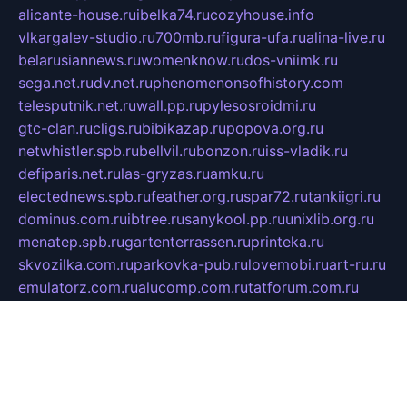
alicante-house.ru
ibelka74.ru
cozyhouse.info
vlkargalev-studio.ru
700mb.ru
figura-ufa.ru
alina-live.ru
belarusiannews.ru
womenknow.ru
dos-vniimk.ru
sega.net.ru
dv.net.ru
phenomenonsofhistory.com
telesputnik.net.ru
wall.pp.ru
pylesosroidmi.ru
gtc-clan.ru
cligs.ru
bibikazap.ru
popova.org.ru
netwhistler.spb.ru
bellvil.ru
bonzon.ru
iss-vladik.ru
defiparis.net.ru
las-gryzas.ru
amku.ru
electednews.spb.ru
feather.org.ru
spar72.ru
tankiigri.ru
dominus.com.ru
ibtree.ru
sanykool.pp.ru
unixlib.org.ru
menatep.spb.ru
gartenterrassen.ru
printeka.ru
skvozilka.com.ru
parkovka-pub.ru
lovemobi.ru
art-ru.ru
emulatorz.com.ru
alucomp.com.ru
tatforum.com.ru
alternativa-profi.ru
dermakler.ru
artsurvey.ru
aredir.ru
khimspas.ru
centr-maxi.ru
2018r.ru
bort-stomer-defort.ru
professional2.ru
gibsons.ru
artselena.ru
art-pilot.ru
ingredient.spb.ru
npfpolimer.spb.ru
argentum.spb.ru
hom-edu.ru