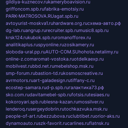
gildiya-kuznecov.ru
kameryboavision.ru
griffoncom.spb.ru
fabrika-emotsiy.ru
PARK-MATROSOVA.RU
agat.spb.ru
avtoyurist-moskva1.ru
hardware.org.ru
схема-авто.рф
dg-lab.ru
angrup.ru
recruiter.spb.ru
music8.spb.ru
krsk124.ru
kubok.spb.ru
romanofforex.ru
analitikaplus.ru
spyonline.ru
zosikamery.ru
sloboda-ural.pp.ru
AUTO-COM.SU
hohota.net
alimy.ru
online-z.com
aromat-vostoka.ru
otdelkaexp.ru
mobilvest.ru
bbd.net.ru
mebelshop.msk.ru
smp-forum.ru
bastion-td.ru
kosmoscreative.ru
avrmotors.ru
art-galadesign.ru
tiffany-c.ru
ecostep-samara.ru
d-p.spb.ru
галактика73.рф
sko.com.ru
davitamebel-spb.ru
fotsis.ru
tesiaes.ru
kokoroyari.spb.ru
blesna-kazan.ru
mossilver.ru
lenderoq.ru
sergeydobrin.ru
tochkazvuka.msk.ru
people-of-art.ru
bezzubova.ru
clubtibet.ru
orior-aks.ru
dynamoauto.ru
szk-favorit.ru
carlines.ru
flatnsk.ru