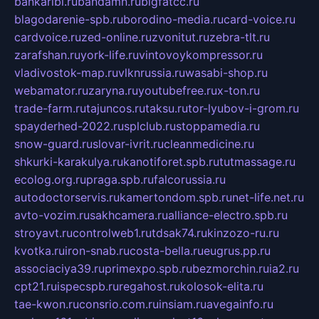
bankaribi.ru
bandamn.ru
bigfatcc.ru
blagodarenie-spb.ru
borodino-media.ru
card-voice.ru
cardvoice.ru
zed-online.ru
zvonitut.ru
zebra-tlt.ru
zarafshan.ru
york-life.ru
vintovoykompressor.ru
vladivostok-map.ru
vlknrussia.ru
wasabi-shop.ru
webamator.ru
zaryna.ru
youtubefree.ru
x-ton.ru
trade-farm.ru
tajuncos.ru
taksu.ru
tor-lyubov-i-grom.ru
spayderhed-2022.ru
splclub.ru
stoppamedia.ru
snow-guard.ru
slovar-ivrit.ru
cleanmedicine.ru
shkurki-karakulya.ru
kanotiforet.spb.ru
tutmassage.ru
ecolog.org.ru
praga.spb.ru
falcorussia.ru
autodoctorservis.ru
kamertondom.spb.ru
net-life.net.ru
avto-vozim.ru
sakhcamera.ru
alliance-electro.spb.ru
stroyavt.ru
controlweb1.ru
tdsak74.ru
kinzozo-ru.ru
kvotka.ru
iron-snab.ru
costa-bella.ru
eugrus.pp.ru
associaciya39.ru
primexpo.spb.ru
bezmorchin.ru
ia2.ru
cpt21.ru
ispecspb.ru
regahost.ru
kolosok-elita.ru
tae-kwon.ru
consrio.com.ru
insiam.ru
avegainfo.ru