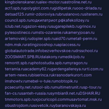
kingbolenskaner.ru
alex-motor.ru
astroline.net.ru
act1.spb.ru
polyglot.com.ru
gidlipetsk.ru
ooo-driada.ru
detsad125.ru
mir-zdoroviya.ru
bruslanovo.ru
siterem.ru
council.spb.ru
лодкипатриот.рф
kafekolizey.ru
iclub.net.ru
gazon-easy.ru
sugarepilekb.ru
grinox.ru
pylesostineco.ru
msts-ozarenie.ru
kameryjooan.ru
artemovskij.ru
dopler.spb.ru
aid70.ru
metall-perm.ru
ndm.msk.ru
ratingzooshop.ru
apiaccess.ru
globalautotrade.info
bezverhovskoe.ru
drsschool.ru
ZOOSMART.SPB.RU
dalakony.ru
medikijob.ru
remontt.spb.ru
photostudia.spb.ru
myragon.ru
terramia.ru
academy62.ru
gardengallereya.ru
rti.com.ru
artem-news.ru
biserinca.ru
krasnodarkurort.com
imshowtv.ru
mebel-v-tule.ru
mobtopik.ru
pcsecurity.net.ru
tool-sib.ru
multimetrunit.ru
sp-tour.ru
fan-cs.ru
santeh-russia.ru
symbian9.net.ru
DSHAIR.RU
tmmotors.spb.ru
xjocuricopii.com
musavtomat.msk.ru
obustrojdom.ru
sovetcik.ru
ybaranovskaya.ru