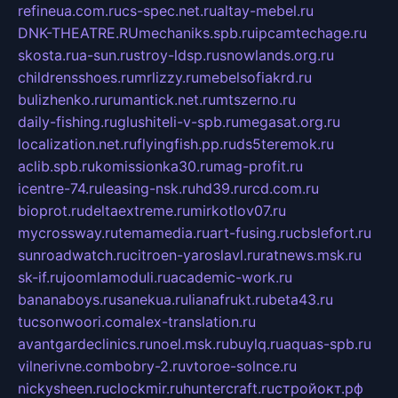
refineua.com.ru
cs-spec.net.ru
altay-mebel.ru
DNK-THEATRE.RU
mechaniks.spb.ru
ipcamtechage.ru
skosta.ru
a-sun.ru
stroy-ldsp.ru
snowlands.org.ru
childrensshoes.ru
mrlizzy.ru
mebelsofiakrd.ru
bulizhenko.ru
rumantick.net.ru
mtszerno.ru
daily-fishing.ru
glushiteli-v-spb.ru
megasat.org.ru
localization.net.ru
flyingfish.pp.ru
ds5teremok.ru
aclib.spb.ru
komissionka30.ru
mag-profit.ru
icentre-74.ru
leasing-nsk.ru
hd39.ru
rcd.com.ru
bioprot.ru
deltaextreme.ru
mirkotlov07.ru
mycrossway.ru
temamedia.ru
art-fusing.ru
cbslefort.ru
sunroadwatch.ru
citroen-yaroslavl.ru
ratnews.msk.ru
sk-if.ru
joomlamoduli.ru
academic-work.ru
bananaboys.ru
sanekua.ru
lianafrukt.ru
beta43.ru
tucsonwoori.com
alex-translation.ru
avantgardeclinics.ru
noel.msk.ru
buylq.ru
aquas-spb.ru
vilnerivne.com
bobry-2.ru
vtoroe-solnce.ru
nickysheen.ru
clockmir.ru
huntercraft.ru
стройокт.рф