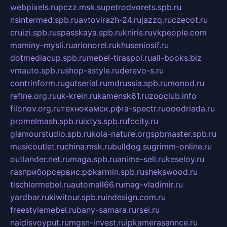
webpixels.ru
pczz.msk.su
petrodvorets.spb.ru
nsintermed.spb.ru
avtovirazh-24.ru
jazzq.ru
czecot.ru
cruizi.spb.ru
spasskaya.spb.ru
kniris.ru
vkpeople.com
maminy-mysli.ru
arionorel.ru
khuseniosif.ru
dotmediacup.spb.ru
mebel-tiraspol.ru
all-books.biz
vmauto.spb.ru
shop-astyle.ru
derevo-s.ru
contrinform.ru
gutserial.ru
mdrussia.spb.ru
monod.ru
refine.org.ru
uk-krein.ru
kamensk61.ru
zooclub.info
filonov.org.ru
технокамск.рф
ra-spectr.ru
ooodriada.ru
promelmash.spb.ru
ixtys.spb.ru
fccity.ru
glamourstudio.spb.ru
kola-nature.org
spbmaster.spb.ru
musicoutlet.ru
china.msk.ru
bulldog.su
grimm-online.ru
outlander.net.ru
maga.spb.ru
anime-sell.ru
keseloy.ru
газприборсервис.рф
karmin.spb.ru
shekswood.ru
tischlermebel.ru
automall66.ru
mag-vladimir.ru
yardbar.ru
kiwitour.spb.ru
indesign.com.ru
freestylemebel.ru
bany-samara.ru
rsei.ru
naidisvoyput.ru
mgsn-invest.ru
ipkamerasannce.ru