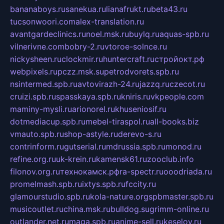
bananaboys.ru
sanekua.ru
lianafrukt.ru
beta43.ru
tucsonwoori.com
alex-translation.ru
avantgardeclinics.ru
noel.msk.ru
buylq.ru
aquas-spb.ru
vilnerivne.com
bobry-2.ru
vtoroe-solnce.ru
nickysheen.ru
clockmir.ru
huntercraft.ru
стройокт.рф
webpixels.ru
pczz.msk.su
petrodvorets.spb.ru
nsintermed.spb.ru
avtovirazh-24.ru
jazzq.ru
czecot.ru
cruizi.spb.ru
spasskaya.spb.ru
kniris.ru
vkpeople.com
maminy-mysli.ru
arionorel.ru
khuseniosif.ru
dotmediacup.spb.ru
mebel-tiraspol.ru
all-books.biz
vmauto.spb.ru
shop-astyle.ru
derevo-s.ru
contrinform.ru
gutserial.ru
mdrussia.spb.ru
monod.ru
refine.org.ru
uk-krein.ru
kamensk61.ru
zooclub.info
filonov.org.ru
технокамск.рф
ra-spectr.ru
ooodriada.ru
promelmash.spb.ru
ixtys.spb.ru
fccity.ru
glamourstudio.spb.ru
kola-nature.org
spbmaster.spb.ru
musicoutlet.ru
china.msk.ru
bulldog.su
grimm-online.ru
outlander.net.ru
maga.spb.ru
anime-sell.ru
keseloy.ru