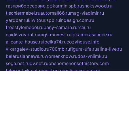
газприборсервис.рф
karmin.spb.ru
shekswood.ru
tischlermebel.ru
automall66.ru
mag-vladimir.ru
yardbar.ru
kiwitour.spb.ru
indesign.com.ru
freestylemebel.ru
bany-samara.ru
rsei.ru
naidisvoyput.ru
mgsn-invest.ru
ipkamerasannce.ru
alicante-house.ru
ibelka74.ru
cozyhouse.info
vlkargalev-studio.ru
700mb.ru
figura-ufa.ru
alina-live.ru
belarusiannews.ru
womenknow.ru
dos-vniimk.ru
sega.net.ru
dv.net.ru
phenomenonsofhistory.com
telesputnik.net.ru
wall.pp.ru
pylesosroidmi.ru
gtc-clan.ru
cligs.ru
bibikazap.ru
popova.org.ru
netwhistler.spb.ru
bellvil.ru
bonzon.ru
iss-vladik.ru
defiparis.net.ru
las-gryzas.ru
amku.ru
electednews.spb.ru
feather.org.ru
spar72.ru
tankiigri.ru
dominus.com.ru
ibtree.ru
sanykool.pp.ru
unixlib.org.ru
menatep.spb.ru
gartenterrassen.ru
printeka.ru
skvozilka.com.ru
parkovka-pub.ru
lovemobi.ru
art-ru.ru
emulatorz.com.ru
alucomp.com.ru
tatforum.com.ru