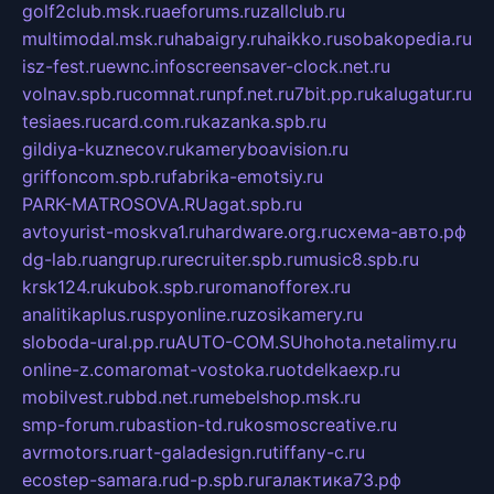
golf2club.msk.ru
aeforums.ru
zallclub.ru
multimodal.msk.ru
habaigry.ru
haikko.ru
sobakopedia.ru
isz-fest.ru
ewnc.info
screensaver-clock.net.ru
volnav.spb.ru
comnat.ru
npf.net.ru
7bit.pp.ru
kalugatur.ru
tesiaes.ru
card.com.ru
kazanka.spb.ru
gildiya-kuznecov.ru
kameryboavision.ru
griffoncom.spb.ru
fabrika-emotsiy.ru
PARK-MATROSOVA.RU
agat.spb.ru
avtoyurist-moskva1.ru
hardware.org.ru
схема-авто.рф
dg-lab.ru
angrup.ru
recruiter.spb.ru
music8.spb.ru
krsk124.ru
kubok.spb.ru
romanofforex.ru
analitikaplus.ru
spyonline.ru
zosikamery.ru
sloboda-ural.pp.ru
AUTO-COM.SU
hohota.net
alimy.ru
online-z.com
aromat-vostoka.ru
otdelkaexp.ru
mobilvest.ru
bbd.net.ru
mebelshop.msk.ru
smp-forum.ru
bastion-td.ru
kosmoscreative.ru
avrmotors.ru
art-galadesign.ru
tiffany-c.ru
ecostep-samara.ru
d-p.spb.ru
галактика73.рф