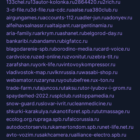
133chel.ru
13autor-kolonka.ru
2864420.ru
2rich.ru
3-d-file.ru
3d-file.ru
a-cdc.ru
aalse.ru
a380club.ru
airgungames.ru
accounts-112.ru
adler-jun.ru
adonyev.ru
alfeihavsalnassr.ru
altaipant.ru
argentinamia.ru
aria-family.ru
arkrym.ru
ashanet.ru
belgorod-day.ru
bankaribi.ru
bandamn.ru
bigfatcc.ru
blagodarenie-spb.ru
borodino-media.ru
card-voice.ru
cardvoice.ru
zed-online.ru
zvonitut.ru
zebra-tlt.ru
zarafshan.ru
york-life.ru
vintovoykompressor.ru
vladivostok-map.ru
vlknrussia.ru
wasabi-shop.ru
webamator.ru
zaryna.ru
youtubefree.ru
x-ton.ru
trade-farm.ru
tajuncos.ru
taksu.ru
tor-lyubov-i-grom.ru
spayderhed-2022.ru
splclub.ru
stoppamedia.ru
snow-guard.ru
slovar-ivrit.ru
cleanmedicine.ru
shkurki-karakulya.ru
kanotiforet.spb.ru
tutmassage.ru
ecolog.org.ru
praga.spb.ru
falcorussia.ru
autodoctorservis.ru
kamertondom.spb.ru
net-life.net.ru
avto-vozim.ru
sakhcamera.ru
alliance-electro.spb.ru