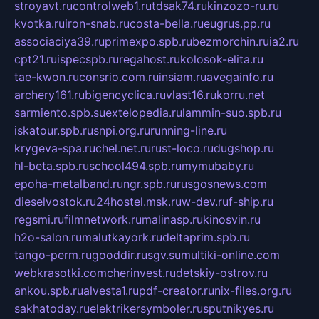
stroyavt.ru
controlweb1.ru
tdsak74.ru
kinzozo-ru.ru
kvotka.ru
iron-snab.ru
costa-bella.ru
eugrus.pp.ru
associaciya39.ru
primexpo.spb.ru
bezmorchin.ru
ia2.ru
cpt21.ru
ispecspb.ru
regahost.ru
kolosok-elita.ru
tae-kwon.ru
consrio.com.ru
insiam.ru
avegainfo.ru
archery161.ru
bigencyclica.ru
vlast16.ru
korru.net
sarmiento.spb.su
extelopedia.ru
lammin-suo.spb.ru
iskatour.spb.ru
snpi.org.ru
running-line.ru
krygeva-spa.ru
chel.net.ru
rust-loco.ru
dugshop.ru
hl-beta.spb.ru
school494.spb.ru
mymubaby.ru
epoha-metalband.ru
ngr.spb.ru
rusgosnews.com
dieselvostok.ru
24hostel.msk.ru
w-dev.ru
f-ship.ru
regsmi.ru
filmnetwork.ru
malinasp.ru
kinosvin.ru
h2o-salon.ru
malutkayork.ru
deltaprim.spb.ru
tango-perm.ru
gooddir.ru
sgv.su
multiki-online.com
webkrasotki.com
cherinvest.ru
detskiy-ostrov.ru
ankou.spb.ru
alvesta1.ru
pdf-creator.ru
nix-files.org.ru
sakhatoday.ru
elektrikersymboler.ru
sputnikyes.ru