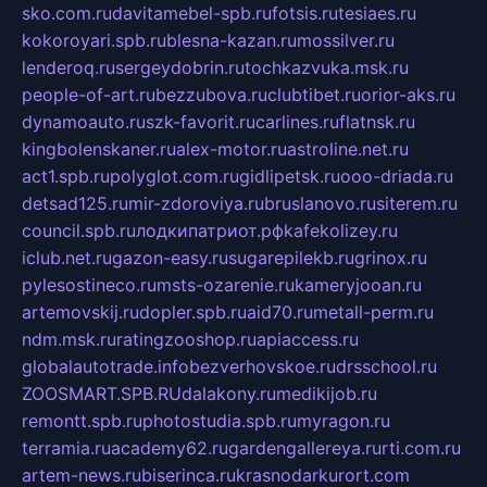
sko.com.ru
davitamebel-spb.ru
fotsis.ru
tesiaes.ru
kokoroyari.spb.ru
blesna-kazan.ru
mossilver.ru
lenderoq.ru
sergeydobrin.ru
tochkazvuka.msk.ru
people-of-art.ru
bezzubova.ru
clubtibet.ru
orior-aks.ru
dynamoauto.ru
szk-favorit.ru
carlines.ru
flatnsk.ru
kingbolenskaner.ru
alex-motor.ru
astroline.net.ru
act1.spb.ru
polyglot.com.ru
gidlipetsk.ru
ooo-driada.ru
detsad125.ru
mir-zdoroviya.ru
bruslanovo.ru
siterem.ru
council.spb.ru
лодкипатриот.рф
kafekolizey.ru
iclub.net.ru
gazon-easy.ru
sugarepilekb.ru
grinox.ru
pylesostineco.ru
msts-ozarenie.ru
kameryjooan.ru
artemovskij.ru
dopler.spb.ru
aid70.ru
metall-perm.ru
ndm.msk.ru
ratingzooshop.ru
apiaccess.ru
globalautotrade.info
bezverhovskoe.ru
drsschool.ru
ZOOSMART.SPB.RU
dalakony.ru
medikijob.ru
remontt.spb.ru
photostudia.spb.ru
myragon.ru
terramia.ru
academy62.ru
gardengallereya.ru
rti.com.ru
artem-news.ru
biserinca.ru
krasnodarkurort.com