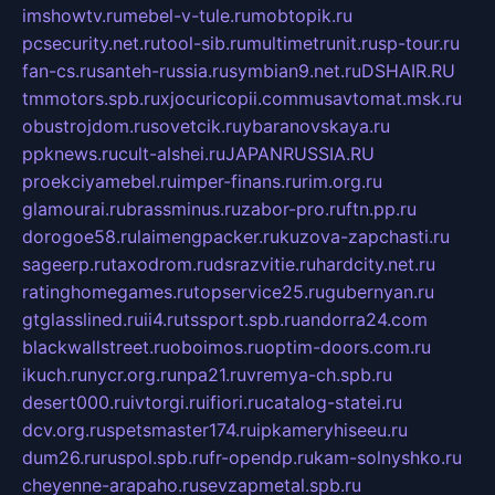
imshowtv.ru
mebel-v-tule.ru
mobtopik.ru
pcsecurity.net.ru
tool-sib.ru
multimetrunit.ru
sp-tour.ru
fan-cs.ru
santeh-russia.ru
symbian9.net.ru
DSHAIR.RU
tmmotors.spb.ru
xjocuricopii.com
musavtomat.msk.ru
obustrojdom.ru
sovetcik.ru
ybaranovskaya.ru
ppknews.ru
cult-alshei.ru
JAPANRUSSIA.RU
proekciyamebel.ru
imper-finans.ru
rim.org.ru
glamourai.ru
brassminus.ru
zabor-pro.ru
ftn.pp.ru
dorogoe58.ru
laimengpacker.ru
kuzova-zapchasti.ru
sageerp.ru
taxodrom.ru
dsrazvitie.ru
hardcity.net.ru
ratinghomegames.ru
topservice25.ru
gubernyan.ru
gtglasslined.ru
ii4.ru
tssport.spb.ru
andorra24.com
blackwallstreet.ru
oboimos.ru
optim-doors.com.ru
ikuch.ru
nycr.org.ru
npa21.ru
vremya-ch.spb.ru
desert000.ru
ivtorgi.ru
ifiori.ru
catalog-statei.ru
dcv.org.ru
spetsmaster174.ru
ipkameryhiseeu.ru
dum26.ru
ruspol.spb.ru
fr-opendp.ru
kam-solnyshko.ru
cheyenne-arapaho.ru
sevzapmetal.spb.ru