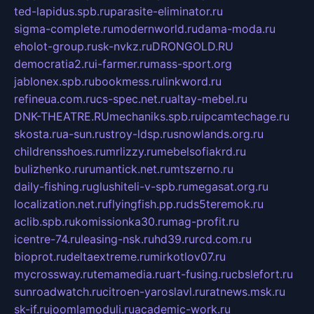
ted-lapidus.spb.ru
parasite-eliminator.ru
sigma-complete.ru
modernworld.ru
dama-moda.ru
eholot-group.ru
sk-nvkz.ru
DRONGOLD.RU
democratia2.ru
i-farmer.ru
mass-sport.org
jablonex.spb.ru
bookmess.ru
linkword.ru
refineua.com.ru
cs-spec.net.ru
altay-mebel.ru
DNK-THEATRE.RU
mechaniks.spb.ru
ipcamtechage.ru
skosta.ru
a-sun.ru
stroy-ldsp.ru
snowlands.org.ru
childrensshoes.ru
mrlizzy.ru
mebelsofiakrd.ru
bulizhenko.ru
rumantick.net.ru
mtszerno.ru
daily-fishing.ru
glushiteli-v-spb.ru
megasat.org.ru
localization.net.ru
flyingfish.pp.ru
ds5teremok.ru
aclib.spb.ru
komissionka30.ru
mag-profit.ru
icentre-74.ru
leasing-nsk.ru
hd39.ru
rcd.com.ru
bioprot.ru
deltaextreme.ru
mirkotlov07.ru
mycrossway.ru
temamedia.ru
art-fusing.ru
cbslefort.ru
sunroadwatch.ru
citroen-yaroslavl.ru
ratnews.msk.ru
sk-if.ru
joomlamoduli.ru
academic-work.ru