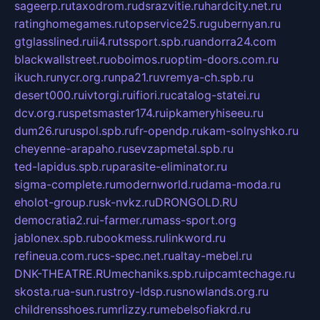
sageerp.ru
taxodrom.ru
dsrazvitie.ru
hardcity.net.ru
ratinghomegames.ru
topservice25.ru
gubernyan.ru
gtglasslined.ru
ii4.ru
tssport.spb.ru
andorra24.com
blackwallstreet.ru
oboimos.ru
optim-doors.com.ru
ikuch.ru
nycr.org.ru
npa21.ru
vremya-ch.spb.ru
desert000.ru
ivtorgi.ru
ifiori.ru
catalog-statei.ru
dcv.org.ru
spetsmaster174.ru
ipkameryhiseeu.ru
dum26.ru
ruspol.spb.ru
fr-opendp.ru
kam-solnyshko.ru
cheyenne-arapaho.ru
sevzapmetal.spb.ru
ted-lapidus.spb.ru
parasite-eliminator.ru
sigma-complete.ru
modernworld.ru
dama-moda.ru
eholot-group.ru
sk-nvkz.ru
DRONGOLD.RU
democratia2.ru
i-farmer.ru
mass-sport.org
jablonex.spb.ru
bookmess.ru
linkword.ru
refineua.com.ru
cs-spec.net.ru
altay-mebel.ru
DNK-THEATRE.RU
mechaniks.spb.ru
ipcamtechage.ru
skosta.ru
a-sun.ru
stroy-ldsp.ru
snowlands.org.ru
childrensshoes.ru
mrlizzy.ru
mebelsofiakrd.ru