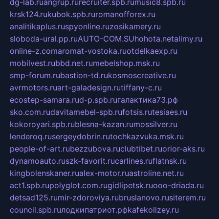
dg-lab.ru
angrup.ru
recruiter.spb.ru
music8.spb.ru
krsk124.ru
kubok.spb.ru
romanofforex.ru
analitikaplus.ru
spyonline.ru
zosikamery.ru
sloboda-ural.pp.ru
AUTO-COM.SU
hohota.net
alimy.ru
online-z.com
aromat-vostoka.ru
otdelkaexp.ru
mobilvest.ru
bbd.net.ru
mebelshop.msk.ru
smp-forum.ru
bastion-td.ru
kosmoscreative.ru
avrmotors.ru
art-galadesign.ru
tiffany-c.ru
ecostep-samara.ru
d-p.spb.ru
галактика73.рф
sko.com.ru
davitamebel-spb.ru
fotsis.ru
tesiaes.ru
kokoroyari.spb.ru
blesna-kazan.ru
mossilver.ru
lenderoq.ru
sergeydobrin.ru
tochkazvuka.msk.ru
people-of-art.ru
bezzubova.ru
clubtibet.ru
orior-aks.ru
dynamoauto.ru
szk-favorit.ru
carlines.ru
flatnsk.ru
kingbolenskaner.ru
alex-motor.ru
astroline.net.ru
act1.spb.ru
polyglot.com.ru
gidlipetsk.ru
ooo-driada.ru
detsad125.ru
mir-zdoroviya.ru
bruslanovo.ru
siterem.ru
council.spb.ru
лодкипатриот.рф
kafekolizey.ru