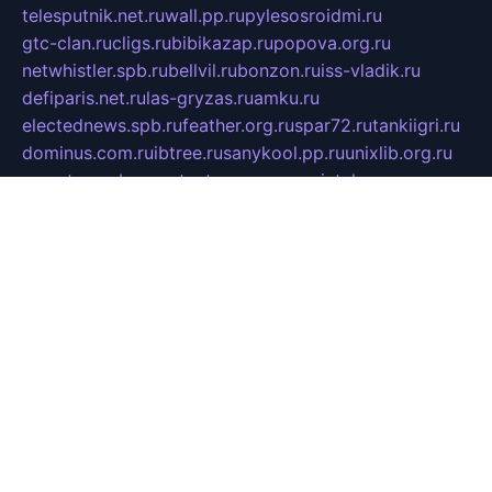
telesputnik.net.ru
wall.pp.ru
pylesosroidmi.ru
gtc-clan.ru
cligs.ru
bibikazap.ru
popova.org.ru
netwhistler.spb.ru
bellvil.ru
bonzon.ru
iss-vladik.ru
defiparis.net.ru
las-gryzas.ru
amku.ru
electednews.spb.ru
feather.org.ru
spar72.ru
tankiigri.ru
dominus.com.ru
ibtree.ru
sanykool.pp.ru
unixlib.org.ru
menatep.spb.ru
gartenterrassen.ru
printeka.ru
skvozilka.com.ru
parkovka-pub.ru
lovemobi.ru
art-ru.ru
emulatorz.com.ru
alucomp.com.ru
tatforum.com.ru
alternativa-profi.ru
dermakler.ru
artsurvey.ru
aredir.ru
khimspas.ru
centr-maxi.ru
2018r.ru
bort-stomer-defort.ru
professional2.ru
gibsons.ru
artselena.ru
art-pilot.ru
ingredient.spb.ru
npfpolimer.spb.ru
argentum.spb.ru
hom-edu.ru
af-num.ru
cashadvanceamericasev.org
trexp.spb.ru
apteka-gerzena.ru
vasilyevka.msk.ru
personalloanrgx.org
tishanskiysdk.ru
atma-volga.ru
yoga-media.ru
asmirnov.ru
betonvodincovo.ru