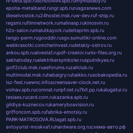
hl-beta.spb.ru
school494.spb.ru
mymubaby.ru
epoha-metalband.ru
ngr.spb.ru
rusgosnews.com
dieselvostok.ru
24hostel.msk.ru
w-dev.ru
f-ship.ru
regsmi.ru
filmnetwork.ru
malinasp.ru
kinosvin.ru
h2o-salon.ru
malutkayork.ru
deltaprim.spb.ru
tango-perm.ru
gooddir.ru
sgv.su
multiki-online.com
webkrasotki.com
cherinvest.ru
detskiy-ostrov.ru
ankou.spb.ru
alvesta1.ru
pdf-creator.ru
nix-files.org.ru
sakhatoday.ru
elektrikersymboler.ru
sputnikyes.ru
golf2club.msk.ru
aeforums.ru
zallclub.ru
multimodal.msk.ru
habaigry.ru
haikko.ru
sobakopedia.ru
isz-fest.ru
ewnc.info
screensaver-clock.net.ru
volnav.spb.ru
comnat.ru
npf.net.ru
7bit.pp.ru
kalugatur.ru
tesiaes.ru
card.com.ru
kazanka.spb.ru
gildiya-kuznecov.ru
kameryboavision.ru
griffoncom.spb.ru
fabrika-emotsiy.ru
PARK-MATROSOVA.RU
agat.spb.ru
avtoyurist-moskva1.ru
hardware.org.ru
схема-авто.рф