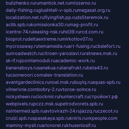
bulizhenko.ru
rumantick.net.ru
mtszerno.ru
daily-fishing.ru
glushiteli-v-spb.ru
megasat.org.ru
localization.net.ru
flyingfish.pp.ru
ds5teremok.ru
aclib.spb.ru
komissionka30.ru
mag-profit.ru
icentre-74.ru
leasing-nsk.ru
hd39.ru
rcd.com.ru
bioprot.ru
deltaextreme.ru
mirkotlov07.ru
mycrossway.ru
temamedia.ru
art-fusing.ru
cbslefort.ru
sunroadwatch.ru
citroen-yaroslavl.ru
ratnews.msk.ru
sk-if.ru
joomlamoduli.ru
academic-work.ru
bananaboys.ru
sanekua.ru
lianafrukt.ru
beta43.ru
tucsonwoori.com
alex-translation.ru
avantgardeclinics.ru
noel.msk.ru
buylq.ru
aquas-spb.ru
vilnerivne.com
bobry-2.ru
vtoroe-solnce.ru
nickysheen.ru
clockmir.ru
huntercraft.ru
стройокт.рф
webpixels.ru
pczz.msk.su
petrodvorets.spb.ru
nsintermed.spb.ru
avtovirazh-24.ru
jazzq.ru
czecot.ru
cruizi.spb.ru
spasskaya.spb.ru
kniris.ru
vkpeople.com
maminy-mysli.ru
arionorel.ru
khuseniosif.ru