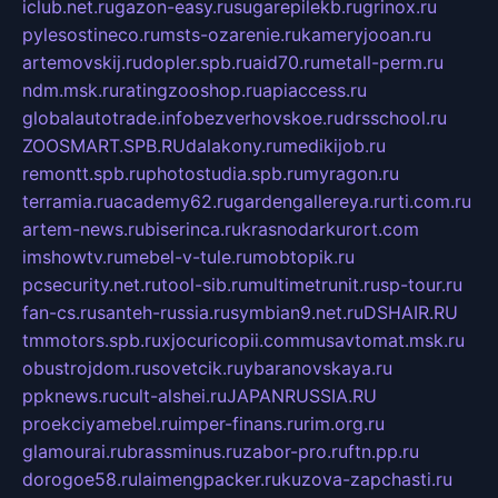
iclub.net.ru
gazon-easy.ru
sugarepilekb.ru
grinox.ru
pylesostineco.ru
msts-ozarenie.ru
kameryjooan.ru
artemovskij.ru
dopler.spb.ru
aid70.ru
metall-perm.ru
ndm.msk.ru
ratingzooshop.ru
apiaccess.ru
globalautotrade.info
bezverhovskoe.ru
drsschool.ru
ZOOSMART.SPB.RU
dalakony.ru
medikijob.ru
remontt.spb.ru
photostudia.spb.ru
myragon.ru
terramia.ru
academy62.ru
gardengallereya.ru
rti.com.ru
artem-news.ru
biserinca.ru
krasnodarkurort.com
imshowtv.ru
mebel-v-tule.ru
mobtopik.ru
pcsecurity.net.ru
tool-sib.ru
multimetrunit.ru
sp-tour.ru
fan-cs.ru
santeh-russia.ru
symbian9.net.ru
DSHAIR.RU
tmmotors.spb.ru
xjocuricopii.com
musavtomat.msk.ru
obustrojdom.ru
sovetcik.ru
ybaranovskaya.ru
ppknews.ru
cult-alshei.ru
JAPANRUSSIA.RU
proekciyamebel.ru
imper-finans.ru
rim.org.ru
glamourai.ru
brassminus.ru
zabor-pro.ru
ftn.pp.ru
dorogoe58.ru
laimengpacker.ru
kuzova-zapchasti.ru