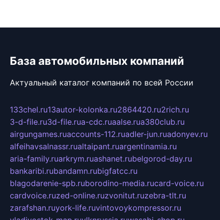
База автомобильных компаний
Актуальный каталог компаний по всей России
133chel.ru
13autor-kolonka.ru
2864420.ru
2rich.ru
3-d-file.ru
3d-file.ru
a-cdc.ru
aalse.ru
a380club.ru
airgungames.ru
accounts-112.ru
adler-jun.ru
adonyev.ru
alfeihavsalnassr.ru
altaipant.ru
argentinamia.ru
aria-family.ru
arkrym.ru
ashanet.ru
belgorod-day.ru
bankaribi.ru
bandamn.ru
bigfatcc.ru
blagodarenie-spb.ru
borodino-media.ru
card-voice.ru
cardvoice.ru
zed-online.ru
zvonitut.ru
zebra-tlt.ru
zarafshan.ru
york-life.ru
vintovoykompressor.ru
vladivostok-map.ru
vlknrussia.ru
wasabi-shop.ru