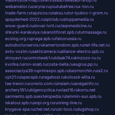
webamator.ru
zaryna.ru
youtubefree.ru
x-ton.ru
trade-farm.ru
tajuncos.ru
taksu.ru
tor-lyubov-i-grom.ru
spayderhed-2022.ru
splclub.ru
stoppamedia.ru
snow-guard.ru
slovar-ivrit.ru
cleanmedicine.ru
shkurki-karakulya.ru
kanotiforet.spb.ru
tutmassage.ru
ecolog.org.ru
praga.spb.ru
falcorussia.ru
autodoctorservis.ru
kamertondom.spb.ru
net-life.net.ru
avto-vozim.ru
sakhcamera.ru
alliance-electro.spb.ru
stroyavt.ru
controlweb1.ru
tdsak74.ru
kinzozo-ru.ru
kvotka.ru
iron-snab.ru
costa-bella.ru
eugrus.pp.ru
associaciya39.ru
primexpo.spb.ru
bezmorchin.ru
ia2.ru
cpt21.ru
ispecspb.ru
regahost.ru
kolosok-elita.ru
tae-kwon.ru
consrio.com.ru
insiam.ru
avegainfo.ru
archery161.ru
bigencyclica.ru
vlast16.ru
korru.net
sarmiento.spb.su
extelopedia.ru
lammin-suo.spb.ru
iskatour.spb.ru
snpi.org.ru
running-line.ru
krygeva-spa.ru
chel.net.ru
rust-loco.ru
dugshop.ru