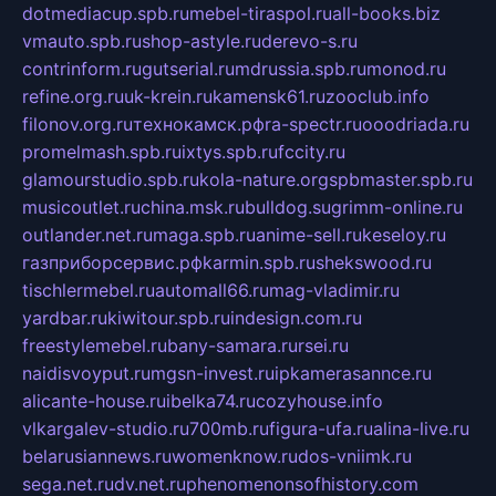
dotmediacup.spb.ru
mebel-tiraspol.ru
all-books.biz
vmauto.spb.ru
shop-astyle.ru
derevo-s.ru
contrinform.ru
gutserial.ru
mdrussia.spb.ru
monod.ru
refine.org.ru
uk-krein.ru
kamensk61.ru
zooclub.info
filonov.org.ru
технокамск.рф
ra-spectr.ru
ooodriada.ru
promelmash.spb.ru
ixtys.spb.ru
fccity.ru
glamourstudio.spb.ru
kola-nature.org
spbmaster.spb.ru
musicoutlet.ru
china.msk.ru
bulldog.su
grimm-online.ru
outlander.net.ru
maga.spb.ru
anime-sell.ru
keseloy.ru
газприборсервис.рф
karmin.spb.ru
shekswood.ru
tischlermebel.ru
automall66.ru
mag-vladimir.ru
yardbar.ru
kiwitour.spb.ru
indesign.com.ru
freestylemebel.ru
bany-samara.ru
rsei.ru
naidisvoyput.ru
mgsn-invest.ru
ipkamerasannce.ru
alicante-house.ru
ibelka74.ru
cozyhouse.info
vlkargalev-studio.ru
700mb.ru
figura-ufa.ru
alina-live.ru
belarusiannews.ru
womenknow.ru
dos-vniimk.ru
sega.net.ru
dv.net.ru
phenomenonsofhistory.com