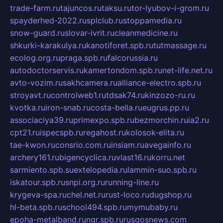
trade-farm.ru
tajuncos.ru
taksu.ru
tor-lyubov-i-grom.ru
spayderhed-2022.ru
splclub.ru
stoppamedia.ru
snow-guard.ru
slovar-ivrit.ru
cleanmedicine.ru
shkurki-karakulya.ru
kanotiforet.spb.ru
tutmassage.ru
ecolog.org.ru
praga.spb.ru
falcorussia.ru
autodoctorservis.ru
kamertondom.spb.ru
net-life.net.ru
avto-vozim.ru
sakhcamera.ru
alliance-electro.spb.ru
stroyavt.ru
controlweb1.ru
tdsak74.ru
kinzozo-ru.ru
kvotka.ru
iron-snab.ru
costa-bella.ru
eugrus.pp.ru
associaciya39.ru
primexpo.spb.ru
bezmorchin.ru
ia2.ru
cpt21.ru
ispecspb.ru
regahost.ru
kolosok-elita.ru
tae-kwon.ru
consrio.com.ru
insiam.ru
avegainfo.ru
archery161.ru
bigencyclica.ru
vlast16.ru
korru.net
sarmiento.spb.su
extelopedia.ru
lammin-suo.spb.ru
iskatour.spb.ru
snpi.org.ru
running-line.ru
krygeva-spa.ru
chel.net.ru
rust-loco.ru
dugshop.ru
hl-beta.spb.ru
school494.spb.ru
mymubaby.ru
epoha-metalband.ru
ngr.spb.ru
rusgosnews.com