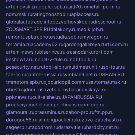
artemovskij.ru
dopler.spb.ru
aid70.ru
metall-perm.ru
ndm.msk.ru
ratingzooshop.ru
apiaccess.ru
globalautotrade.info
bezverhovskoe.ru
drsschool.ru
ZOOSMART.SPB.RU
dalakony.ru
medikijob.ru
remontt.spb.ru
photostudia.spb.ru
myragon.ru
terramia.ru
academy62.ru
gardengallereya.ru
rti.com.ru
artem-news.ru
biserinca.ru
krasnodarkurort.com
imshowtv.ru
mebel-v-tule.ru
mobtopik.ru
pcsecurity.net.ru
tool-sib.ru
multimetrunit.ru
sp-tour.ru
fan-cs.ru
santeh-russia.ru
symbian9.net.ru
DSHAIR.RU
tmmotors.spb.ru
xjocuricopii.com
musavtomat.msk.ru
obustrojdom.ru
sovetcik.ru
ybaranovskaya.ru
ppknews.ru
cult-alshei.ru
JAPANRUSSIA.RU
proekciyamebel.ru
imper-finans.ru
rim.org.ru
glamourai.ru
brassminus.ru
zabor-pro.ru
ftn.pp.ru
dorogoe58.ru
laimengpacker.ru
kuzova-zapchasti.ru
sageerp.ru
taxodrom.ru
dsrazvitie.ru
hardcity.net.ru
ratinghomegames.ru
topservice25.ru
gubernyan.ru