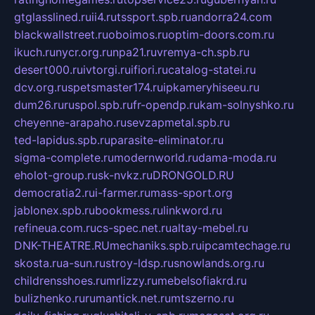
gtglasslined.ru
ii4.ru
tssport.spb.ru
andorra24.com
blackwallstreet.ru
oboimos.ru
optim-doors.com.ru
ikuch.ru
nycr.org.ru
npa21.ru
vremya-ch.spb.ru
desert000.ru
ivtorgi.ru
ifiori.ru
catalog-statei.ru
dcv.org.ru
spetsmaster174.ru
ipkameryhiseeu.ru
dum26.ru
ruspol.spb.ru
fr-opendp.ru
kam-solnyshko.ru
cheyenne-arapaho.ru
sevzapmetal.spb.ru
ted-lapidus.spb.ru
parasite-eliminator.ru
sigma-complete.ru
modernworld.ru
dama-moda.ru
eholot-group.ru
sk-nvkz.ru
DRONGOLD.RU
democratia2.ru
i-farmer.ru
mass-sport.org
jablonex.spb.ru
bookmess.ru
linkword.ru
refineua.com.ru
cs-spec.net.ru
altay-mebel.ru
DNK-THEATRE.RU
mechaniks.spb.ru
ipcamtechage.ru
skosta.ru
a-sun.ru
stroy-ldsp.ru
snowlands.org.ru
childrensshoes.ru
mrlizzy.ru
mebelsofiakrd.ru
bulizhenko.ru
rumantick.net.ru
mtszerno.ru