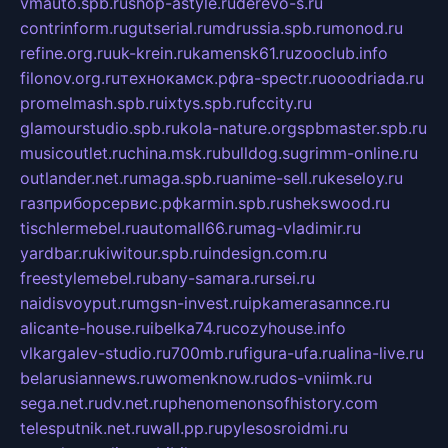
vmauto.spb.ru
shop-astyle.ru
derevo-s.ru
contrinform.ru
gutserial.ru
mdrussia.spb.ru
monod.ru
refine.org.ru
uk-krein.ru
kamensk61.ru
zooclub.info
filonov.org.ru
технокамск.рф
ra-spectr.ru
ooodriada.ru
promelmash.spb.ru
ixtys.spb.ru
fccity.ru
glamourstudio.spb.ru
kola-nature.org
spbmaster.spb.ru
musicoutlet.ru
china.msk.ru
bulldog.su
grimm-online.ru
outlander.net.ru
maga.spb.ru
anime-sell.ru
keseloy.ru
газприборсервис.рф
karmin.spb.ru
shekswood.ru
tischlermebel.ru
automall66.ru
mag-vladimir.ru
yardbar.ru
kiwitour.spb.ru
indesign.com.ru
freestylemebel.ru
bany-samara.ru
rsei.ru
naidisvoyput.ru
mgsn-invest.ru
ipkamerasannce.ru
alicante-house.ru
ibelka74.ru
cozyhouse.info
vlkargalev-studio.ru
700mb.ru
figura-ufa.ru
alina-live.ru
belarusiannews.ru
womenknow.ru
dos-vniimk.ru
sega.net.ru
dv.net.ru
phenomenonsofhistory.com
telesputnik.net.ru
wall.pp.ru
pylesosroidmi.ru