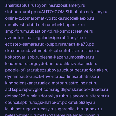
analitikaplus.ru
spyonline.ru
zosikamery.ru
sloboda-ural.pp.ru
AUTO-COM.SU
hohota.net
alimy.ru
online-z.com
aromat-vostoka.ru
otdelkaexp.ru
mobilvest.ru
bbd.net.ru
mebelshop.msk.ru
smp-forum.ru
bastion-td.ru
kosmoscreative.ru
avrmotors.ru
art-galadesign.ru
tiffany-c.ru
ecostep-samara.ru
d-p.spb.ru
галактика73.рф
sko.com.ru
davitamebel-spb.ru
fotsis.ru
tesiaes.ru
kokoroyari.spb.ru
blesna-kazan.ru
mossilver.ru
lenderoq.ru
sergeydobrin.ru
tochkazvuka.msk.ru
people-of-art.ru
bezzubova.ru
clubtibet.ru
orior-aks.ru
dynamoauto.ru
szk-favorit.ru
carlines.ru
flatnsk.ru
kingbolenskaner.ru
alex-motor.ru
astroline.net.ru
act1.spb.ru
polyglot.com.ru
gidlipetsk.ru
ooo-driada.ru
detsad125.ru
mir-zdoroviya.ru
bruslanovo.ru
siterem.ru
council.spb.ru
лодкипатриот.рф
kafekolizey.ru
iclub.net.ru
gazon-easy.ru
sugarepilekb.ru
grinox.ru
pylesostineco.ru
msts-ozarenie.ru
kameryjooan.ru