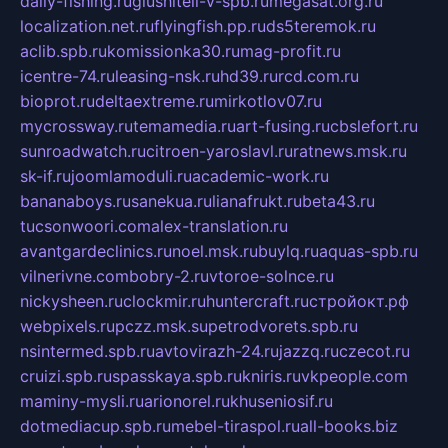
daily-fishing.ru
glushiteli-v-spb.ru
megasat.org.ru
localization.net.ru
flyingfish.pp.ru
ds5teremok.ru
aclib.spb.ru
komissionka30.ru
mag-profit.ru
icentre-74.ru
leasing-nsk.ru
hd39.ru
rcd.com.ru
bioprot.ru
deltaextreme.ru
mirkotlov07.ru
mycrossway.ru
temamedia.ru
art-fusing.ru
cbslefort.ru
sunroadwatch.ru
citroen-yaroslavl.ru
ratnews.msk.ru
sk-if.ru
joomlamoduli.ru
academic-work.ru
bananaboys.ru
sanekua.ru
lianafrukt.ru
beta43.ru
tucsonwoori.com
alex-translation.ru
avantgardeclinics.ru
noel.msk.ru
buylq.ru
aquas-spb.ru
vilnerivne.com
bobry-2.ru
vtoroe-solnce.ru
nickysheen.ru
clockmir.ru
huntercraft.ru
стройокт.рф
webpixels.ru
pczz.msk.su
petrodvorets.spb.ru
nsintermed.spb.ru
avtovirazh-24.ru
jazzq.ru
czecot.ru
cruizi.spb.ru
spasskaya.spb.ru
kniris.ru
vkpeople.com
maminy-mysli.ru
arionorel.ru
khuseniosif.ru
dotmediacup.spb.ru
mebel-tiraspol.ru
all-books.biz