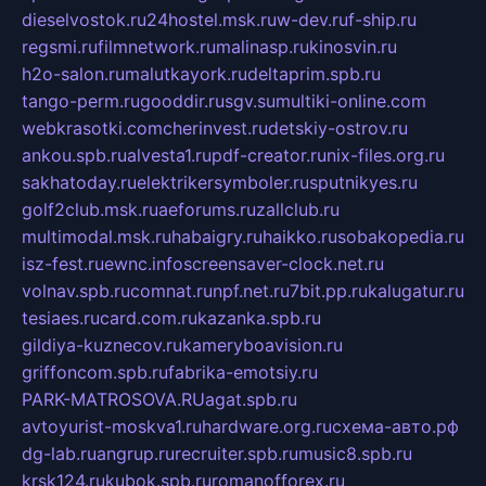
dieselvostok.ru
24hostel.msk.ru
w-dev.ru
f-ship.ru
regsmi.ru
filmnetwork.ru
malinasp.ru
kinosvin.ru
h2o-salon.ru
malutkayork.ru
deltaprim.spb.ru
tango-perm.ru
gooddir.ru
sgv.su
multiki-online.com
webkrasotki.com
cherinvest.ru
detskiy-ostrov.ru
ankou.spb.ru
alvesta1.ru
pdf-creator.ru
nix-files.org.ru
sakhatoday.ru
elektrikersymboler.ru
sputnikyes.ru
golf2club.msk.ru
aeforums.ru
zallclub.ru
multimodal.msk.ru
habaigry.ru
haikko.ru
sobakopedia.ru
isz-fest.ru
ewnc.info
screensaver-clock.net.ru
volnav.spb.ru
comnat.ru
npf.net.ru
7bit.pp.ru
kalugatur.ru
tesiaes.ru
card.com.ru
kazanka.spb.ru
gildiya-kuznecov.ru
kameryboavision.ru
griffoncom.spb.ru
fabrika-emotsiy.ru
PARK-MATROSOVA.RU
agat.spb.ru
avtoyurist-moskva1.ru
hardware.org.ru
схема-авто.рф
dg-lab.ru
angrup.ru
recruiter.spb.ru
music8.spb.ru
krsk124.ru
kubok.spb.ru
romanofforex.ru