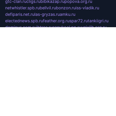
gtc-clan.ru
cligs.ru
bibikazap.ru
popova.org.ru
netwhistler.spb.ru
bellvil.ru
bonzon.ru
iss-vladik.ru
defiparis.net.ru
las-gryzas.ru
amku.ru
electednews.spb.ru
feather.org.ru
spar72.ru
tankiigri.ru
dominus.com.ru
ibtree.ru
sanykool.pp.ru
unixlib.org.ru
menatep.spb.ru
gartenterrassen.ru
printeka.ru
skvozilka.com.ru
parkovka-pub.ru
lovemobi.ru
art-ru.ru
emulatorz.com.ru
alucomp.com.ru
tatforum.com.ru
alternativa-profi.ru
dermakler.ru
artsurvey.ru
aredir.ru
khimspas.ru
centr-maxi.ru
2018r.ru
bort-stomer-defort.ru
professional2.ru
gibsons.ru
artselena.ru
art-pilot.ru
ingredient.spb.ru
npfpolimer.spb.ru
argentum.spb.ru
hom-edu.ru
af-num.ru
cashadvanceamericasev.org
trexp.spb.ru
apteka-gerzena.ru
vasilyevka.msk.ru
personalloanrgx.org
tishanskiysdk.ru
atma-volga.ru
yoga-media.ru
asmirnov.ru
betonvodincovo.ru
panonature.spb.ru
altai-team.ru
svobodatort.ru