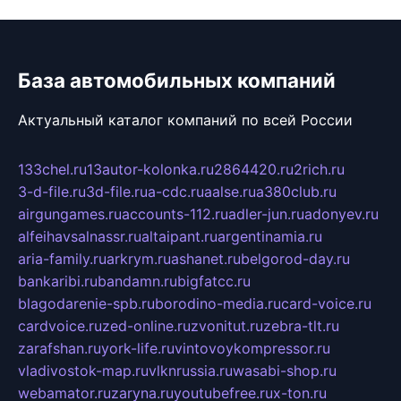
База автомобильных компаний
Актуальный каталог компаний по всей России
133chel.ru
13autor-kolonka.ru
2864420.ru
2rich.ru
3-d-file.ru
3d-file.ru
a-cdc.ru
aalse.ru
a380club.ru
airgungames.ru
accounts-112.ru
adler-jun.ru
adonyev.ru
alfeihavsalnassr.ru
altaipant.ru
argentinamia.ru
aria-family.ru
arkrym.ru
ashanet.ru
belgorod-day.ru
bankaribi.ru
bandamn.ru
bigfatcc.ru
blagodarenie-spb.ru
borodino-media.ru
card-voice.ru
cardvoice.ru
zed-online.ru
zvonitut.ru
zebra-tlt.ru
zarafshan.ru
york-life.ru
vintovoykompressor.ru
vladivostok-map.ru
vlknrussia.ru
wasabi-shop.ru
webamator.ru
zaryna.ru
youtubefree.ru
x-ton.ru