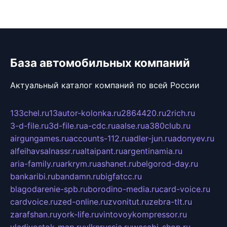
База автомобильных компаний
Актуальный каталог компаний по всей России
133chel.ru
13autor-kolonka.ru
2864420.ru
2rich.ru
3-d-file.ru
3d-file.ru
a-cdc.ru
aalse.ru
a380club.ru
airgungames.ru
accounts-112.ru
adler-jun.ru
adonyev.ru
alfeihavsalnassr.ru
altaipant.ru
argentinamia.ru
aria-family.ru
arkrym.ru
ashanet.ru
belgorod-day.ru
bankaribi.ru
bandamn.ru
bigfatcc.ru
blagodarenie-spb.ru
borodino-media.ru
card-voice.ru
cardvoice.ru
zed-online.ru
zvonitut.ru
zebra-tlt.ru
zarafshan.ru
york-life.ru
vintovoykompressor.ru