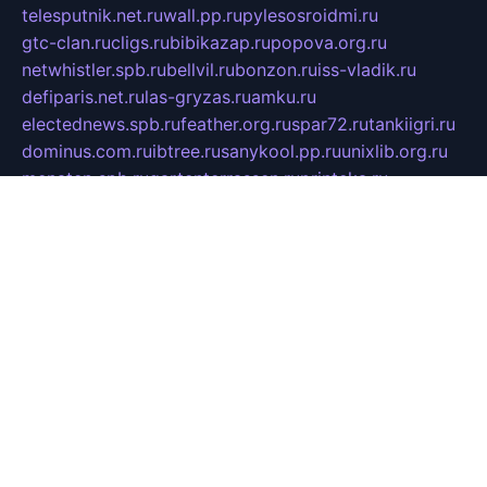
telesputnik.net.ru
wall.pp.ru
pylesosroidmi.ru
gtc-clan.ru
cligs.ru
bibikazap.ru
popova.org.ru
netwhistler.spb.ru
bellvil.ru
bonzon.ru
iss-vladik.ru
defiparis.net.ru
las-gryzas.ru
amku.ru
electednews.spb.ru
feather.org.ru
spar72.ru
tankiigri.ru
dominus.com.ru
ibtree.ru
sanykool.pp.ru
unixlib.org.ru
menatep.spb.ru
gartenterrassen.ru
printeka.ru
skvozilka.com.ru
parkovka-pub.ru
lovemobi.ru
art-ru.ru
emulatorz.com.ru
alucomp.com.ru
tatforum.com.ru
alternativa-profi.ru
dermakler.ru
artsurvey.ru
aredir.ru
khimspas.ru
centr-maxi.ru
2018r.ru
bort-stomer-defort.ru
professional2.ru
gibsons.ru
artselena.ru
art-pilot.ru
ingredient.spb.ru
npfpolimer.spb.ru
argentum.spb.ru
hom-edu.ru
af-num.ru
cashadvanceamericasev.org
trexp.spb.ru
apteka-gerzena.ru
vasilyevka.msk.ru
personalloanrgx.org
tishanskiysdk.ru
atma-volga.ru
yoga-media.ru
asmirnov.ru
betonvodincovo.ru