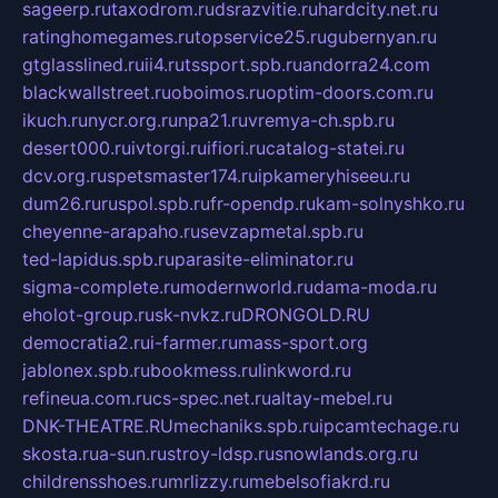
sageerp.ru
taxodrom.ru
dsrazvitie.ru
hardcity.net.ru
ratinghomegames.ru
topservice25.ru
gubernyan.ru
gtglasslined.ru
ii4.ru
tssport.spb.ru
andorra24.com
blackwallstreet.ru
oboimos.ru
optim-doors.com.ru
ikuch.ru
nycr.org.ru
npa21.ru
vremya-ch.spb.ru
desert000.ru
ivtorgi.ru
ifiori.ru
catalog-statei.ru
dcv.org.ru
spetsmaster174.ru
ipkameryhiseeu.ru
dum26.ru
ruspol.spb.ru
fr-opendp.ru
kam-solnyshko.ru
cheyenne-arapaho.ru
sevzapmetal.spb.ru
ted-lapidus.spb.ru
parasite-eliminator.ru
sigma-complete.ru
modernworld.ru
dama-moda.ru
eholot-group.ru
sk-nvkz.ru
DRONGOLD.RU
democratia2.ru
i-farmer.ru
mass-sport.org
jablonex.spb.ru
bookmess.ru
linkword.ru
refineua.com.ru
cs-spec.net.ru
altay-mebel.ru
DNK-THEATRE.RU
mechaniks.spb.ru
ipcamtechage.ru
skosta.ru
a-sun.ru
stroy-ldsp.ru
snowlands.org.ru
childrensshoes.ru
mrlizzy.ru
mebelsofiakrd.ru