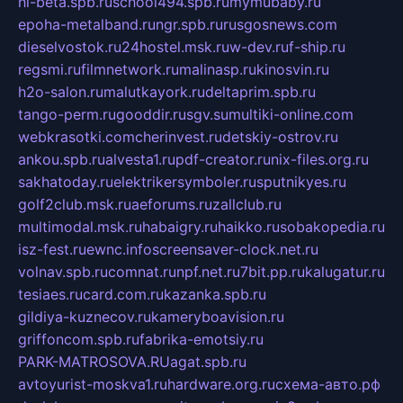
hl-beta.spb.ru
school494.spb.ru
mymubaby.ru
epoha-metalband.ru
ngr.spb.ru
rusgosnews.com
dieselvostok.ru
24hostel.msk.ru
w-dev.ru
f-ship.ru
regsmi.ru
filmnetwork.ru
malinasp.ru
kinosvin.ru
h2o-salon.ru
malutkayork.ru
deltaprim.spb.ru
tango-perm.ru
gooddir.ru
sgv.su
multiki-online.com
webkrasotki.com
cherinvest.ru
detskiy-ostrov.ru
ankou.spb.ru
alvesta1.ru
pdf-creator.ru
nix-files.org.ru
sakhatoday.ru
elektrikersymboler.ru
sputnikyes.ru
golf2club.msk.ru
aeforums.ru
zallclub.ru
multimodal.msk.ru
habaigry.ru
haikko.ru
sobakopedia.ru
isz-fest.ru
ewnc.info
screensaver-clock.net.ru
volnav.spb.ru
comnat.ru
npf.net.ru
7bit.pp.ru
kalugatur.ru
tesiaes.ru
card.com.ru
kazanka.spb.ru
gildiya-kuznecov.ru
kameryboavision.ru
griffoncom.spb.ru
fabrika-emotsiy.ru
PARK-MATROSOVA.RU
agat.spb.ru
avtoyurist-moskva1.ru
hardware.org.ru
схема-авто.рф