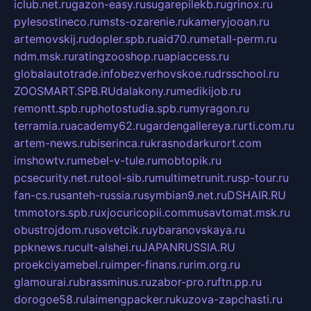
iclub.net.ru
gazon-easy.ru
sugarepilekb.ru
grinox.ru
pylesostineco.ru
msts-ozarenie.ru
kameryjooan.ru
artemovskij.ru
dopler.spb.ru
aid70.ru
metall-perm.ru
ndm.msk.ru
ratingzooshop.ru
apiaccess.ru
globalautotrade.info
bezverhovskoe.ru
drsschool.ru
ZOOSMART.SPB.RU
dalakony.ru
medikijob.ru
remontt.spb.ru
photostudia.spb.ru
myragon.ru
terramia.ru
academy62.ru
gardengallereya.ru
rti.com.ru
artem-news.ru
biserinca.ru
krasnodarkurort.com
imshowtv.ru
mebel-v-tule.ru
mobtopik.ru
pcsecurity.net.ru
tool-sib.ru
multimetrunit.ru
sp-tour.ru
fan-cs.ru
santeh-russia.ru
symbian9.net.ru
DSHAIR.RU
tmmotors.spb.ru
xjocuricopii.com
musavtomat.msk.ru
obustrojdom.ru
sovetcik.ru
ybaranovskaya.ru
ppknews.ru
cult-alshei.ru
JAPANRUSSIA.RU
proekciyamebel.ru
imper-finans.ru
rim.org.ru
glamourai.ru
brassminus.ru
zabor-pro.ru
ftn.pp.ru
dorogoe58.ru
laimengpacker.ru
kuzova-zapchasti.ru