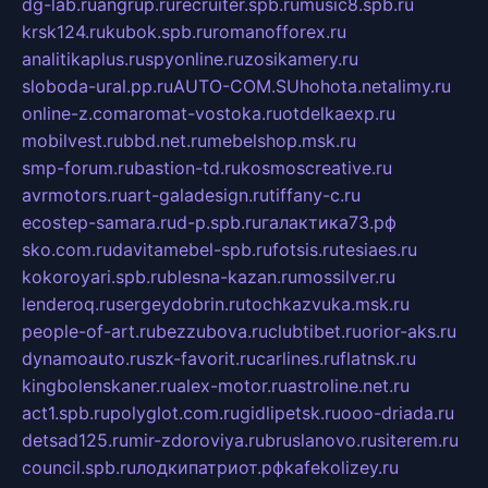
dg-lab.ru
angrup.ru
recruiter.spb.ru
music8.spb.ru
krsk124.ru
kubok.spb.ru
romanofforex.ru
analitikaplus.ru
spyonline.ru
zosikamery.ru
sloboda-ural.pp.ru
AUTO-COM.SU
hohota.net
alimy.ru
online-z.com
aromat-vostoka.ru
otdelkaexp.ru
mobilvest.ru
bbd.net.ru
mebelshop.msk.ru
smp-forum.ru
bastion-td.ru
kosmoscreative.ru
avrmotors.ru
art-galadesign.ru
tiffany-c.ru
ecostep-samara.ru
d-p.spb.ru
галактика73.рф
sko.com.ru
davitamebel-spb.ru
fotsis.ru
tesiaes.ru
kokoroyari.spb.ru
blesna-kazan.ru
mossilver.ru
lenderoq.ru
sergeydobrin.ru
tochkazvuka.msk.ru
people-of-art.ru
bezzubova.ru
clubtibet.ru
orior-aks.ru
dynamoauto.ru
szk-favorit.ru
carlines.ru
flatnsk.ru
kingbolenskaner.ru
alex-motor.ru
astroline.net.ru
act1.spb.ru
polyglot.com.ru
gidlipetsk.ru
ooo-driada.ru
detsad125.ru
mir-zdoroviya.ru
bruslanovo.ru
siterem.ru
council.spb.ru
лодкипатриот.рф
kafekolizey.ru