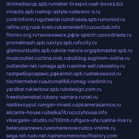
dotmediacup.spb.ru
mebel-tiraspol.ru
all-books.biz
vmauto.spb.ru
shop-astyle.ru
derevo-s.ru
contrinform.ru
gutserial.ru
mdrussia.spb.ru
monod.ru
refine.org.ru
uk-krein.ru
kamensk61.ru
zooclub.info
filonov.org.ru
технокамск.рф
ra-spectr.ru
ooodriada.ru
promelmash.spb.ru
ixtys.spb.ru
fccity.ru
glamourstudio.spb.ru
kola-nature.org
spbmaster.spb.ru
musicoutlet.ru
china.msk.ru
bulldog.su
grimm-online.ru
outlander.net.ru
maga.spb.ru
anime-sell.ru
keseloy.ru
газприборсервис.рф
karmin.spb.ru
shekswood.ru
tischlermebel.ru
automall66.ru
mag-vladimir.ru
yardbar.ru
kiwitour.spb.ru
indesign.com.ru
freestylemebel.ru
bany-samara.ru
rsei.ru
naidisvoyput.ru
mgsn-invest.ru
ipkamerasannce.ru
alicante-house.ru
ibelka74.ru
cozyhouse.info
vlkargalev-studio.ru
700mb.ru
figura-ufa.ru
alina-live.ru
belarusiannews.ru
womenknow.ru
dos-vniimk.ru
sega.net.ru
dv.net.ru
phenomenonsofhistory.com