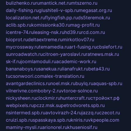
bulizhenko.ru
rumantick.net.ru
mtszerno.ru
daily-fishing.ru
glushiteli-v-spb.ru
megasat.org.ru
localization.net.ru
flyingfish.pp.ru
ds5teremok.ru
aclib.spb.ru
komissionka30.ru
mag-profit.ru
icentre-74.ru
leasing-nsk.ru
hd39.ru
rcd.com.ru
bioprot.ru
deltaextreme.ru
mirkotlov07.ru
mycrossway.ru
temamedia.ru
art-fusing.ru
cbslefort.ru
sunroadwatch.ru
citroen-yaroslavl.ru
ratnews.msk.ru
sk-if.ru
joomlamoduli.ru
academic-work.ru
bananaboys.ru
sanekua.ru
lianafrukt.ru
beta43.ru
tucsonwoori.com
alex-translation.ru
avantgardeclinics.ru
noel.msk.ru
buylq.ru
aquas-spb.ru
vilnerivne.com
bobry-2.ru
vtoroe-solnce.ru
nickysheen.ru
clockmir.ru
huntercraft.ru
стройокт.рф
webpixels.ru
pczz.msk.su
petrodvorets.spb.ru
nsintermed.spb.ru
avtovirazh-24.ru
jazzq.ru
czecot.ru
cruizi.spb.ru
spasskaya.spb.ru
kniris.ru
vkpeople.com
maminy-mysli.ru
arionorel.ru
khuseniosif.ru