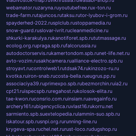
vladivostok-map.ru
vlknrussia.ru
wasabi-shop.ru
webamator.ru
zaryna.ru
youtubefree.ru
x-ton.ru
trade-farm.ru
tajuncos.ru
taksu.ru
tor-lyubov-i-grom.ru
spayderhed-2022.ru
splclub.ru
stoppamedia.ru
snow-guard.ru
slovar-ivrit.ru
cleanmedicine.ru
shkurki-karakulya.ru
kanotiforet.spb.ru
tutmassage.ru
ecolog.org.ru
praga.spb.ru
falcorussia.ru
autodoctorservis.ru
kamertondom.spb.ru
net-life.net.ru
avto-vozim.ru
sakhcamera.ru
alliance-electro.spb.ru
stroyavt.ru
controlweb1.ru
tdsak74.ru
kinzozo-ru.ru
kvotka.ru
iron-snab.ru
costa-bella.ru
eugrus.pp.ru
associaciya39.ru
primexpo.spb.ru
bezmorchin.ru
ia2.ru
cpt21.ru
ispecspb.ru
regahost.ru
kolosok-elita.ru
tae-kwon.ru
consrio.com.ru
insiam.ru
avegainfo.ru
archery161.ru
bigencyclica.ru
vlast16.ru
korru.net
sarmiento.spb.su
extelopedia.ru
lammin-suo.spb.ru
iskatour.spb.ru
snpi.org.ru
running-line.ru
krygeva-spa.ru
chel.net.ru
rust-loco.ru
dugshop.ru