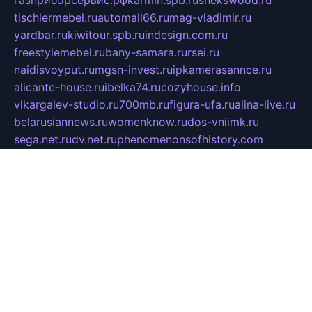
tischlermebel.ru
automall66.ru
mag-vladimir.ru
yardbar.ru
kiwitour.spb.ru
indesign.com.ru
freestylemebel.ru
bany-samara.ru
rsei.ru
naidisvoyput.ru
mgsn-invest.ru
ipkamerasannce.ru
alicante-house.ru
ibelka74.ru
cozyhouse.info
vlkargalev-studio.ru
700mb.ru
figura-ufa.ru
alina-live.ru
belarusiannews.ru
womenknow.ru
dos-vniimk.ru
sega.net.ru
dv.net.ru
phenomenonsofhistory.com
telesputnik.net.ru
wall.pp.ru
pylesosroidmi.ru
gtc-clan.ru
cligs.ru
bibikazap.ru
popova.org.ru
netwhistler.spb.ru
bellvil.ru
bonzon.ru
iss-vladik.ru
defiparis.net.ru
las-gryzas.ru
amku.ru
electednews.spb.ru
feather.org.ru
spar72.ru
tankiigri.ru
dominus.com.ru
ibtree.ru
sanykool.pp.ru
unixlib.org.ru
menatep.spb.ru
gartenterrassen.ru
printeka.ru
skvozilka.com.ru
parkovka-pub.ru
lovemobi.ru
art-ru.ru
emulatorz.com.ru
alucomp.com.ru
tatforum.com.ru