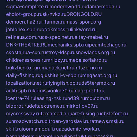
sigma-complete.ru
modernworld.ru
dama-moda.ru
eholot-group.ru
sk-nvkz.ru
DRONGOLD.RU
democratia2.ru
i-farmer.ru
mass-sport.org
jablonex.spb.ru
bookmess.ru
linkword.ru
refineua.com.ru
cs-spec.net.ru
altay-mebel.ru
DNK-THEATRE.RU
mechaniks.spb.ru
ipcamtechage.ru
skosta.ru
a-sun.ru
stroy-ldsp.ru
snowlands.org.ru
childrensshoes.ru
mrlizzy.ru
mebelsofiakrd.ru
bulizhenko.ru
rumantick.net.ru
mtszerno.ru
daily-fishing.ru
glushiteli-v-spb.ru
megasat.org.ru
localization.net.ru
flyingfish.pp.ru
ds5teremok.ru
aclib.spb.ru
komissionka30.ru
mag-profit.ru
icentre-74.ru
leasing-nsk.ru
hd39.ru
rcd.com.ru
bioprot.ru
deltaextreme.ru
mirkotlov07.ru
mycrossway.ru
temamedia.ru
art-fusing.ru
cbslefort.ru
sunroadwatch.ru
citroen-yaroslavl.ru
ratnews.msk.ru
sk-if.ru
joomlamoduli.ru
academic-work.ru
bananaboys.ru
sanekua.ru
lianafrukt.ru
beta43.ru