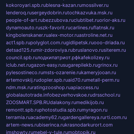
kokoroyari.spb.ru
blesna-kazan.ru
mossilver.ru
lenderoq.ru
sergeydobrin.ru
tochkazvuka.msk.ru
people-of-art.ru
bezzubova.ru
clubtibet.ru
orior-aks.ru
dynamoauto.ru
szk-favorit.ru
carlines.ru
flatnsk.ru
kingbolenskaner.ru
alex-motor.ru
astroline.net.ru
act1.spb.ru
polyglot.com.ru
gidlipetsk.ru
ooo-driada.ru
detsad125.ru
mir-zdoroviya.ru
bruslanovo.ru
siterem.ru
council.spb.ru
лодкипатриот.рф
kafekolizey.ru
iclub.net.ru
gazon-easy.ru
sugarepilekb.ru
grinox.ru
pylesostineco.ru
msts-ozarenie.ru
kameryjooan.ru
artemovskij.ru
dopler.spb.ru
aid70.ru
metall-perm.ru
ndm.msk.ru
ratingzooshop.ru
apiaccess.ru
globalautotrade.info
bezverhovskoe.ru
drsschool.ru
ZOOSMART.SPB.RU
dalakony.ru
medikijob.ru
remontt.spb.ru
photostudia.spb.ru
myragon.ru
terramia.ru
academy62.ru
gardengallereya.ru
rti.com.ru
artem-news.ru
biserinca.ru
krasnodarkurort.com
imshowtv.ru
mebel-v-tule.ru
mobtopik.ru