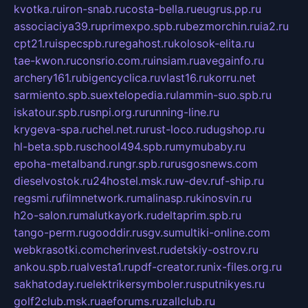
kvotka.ru
iron-snab.ru
costa-bella.ru
eugrus.pp.ru
associaciya39.ru
primexpo.spb.ru
bezmorchin.ru
ia2.ru
cpt21.ru
ispecspb.ru
regahost.ru
kolosok-elita.ru
tae-kwon.ru
consrio.com.ru
insiam.ru
avegainfo.ru
archery161.ru
bigencyclica.ru
vlast16.ru
korru.net
sarmiento.spb.su
extelopedia.ru
lammin-suo.spb.ru
iskatour.spb.ru
snpi.org.ru
running-line.ru
krygeva-spa.ru
chel.net.ru
rust-loco.ru
dugshop.ru
hl-beta.spb.ru
school494.spb.ru
mymubaby.ru
epoha-metalband.ru
ngr.spb.ru
rusgosnews.com
dieselvostok.ru
24hostel.msk.ru
w-dev.ru
f-ship.ru
regsmi.ru
filmnetwork.ru
malinasp.ru
kinosvin.ru
h2o-salon.ru
malutkayork.ru
deltaprim.spb.ru
tango-perm.ru
gooddir.ru
sgv.su
multiki-online.com
webkrasotki.com
cherinvest.ru
detskiy-ostrov.ru
ankou.spb.ru
alvesta1.ru
pdf-creator.ru
nix-files.org.ru
sakhatoday.ru
elektrikersymboler.ru
sputnikyes.ru
golf2club.msk.ru
aeforums.ru
zallclub.ru