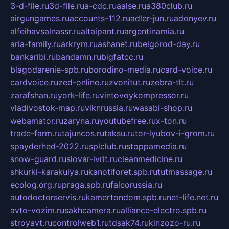
3-d-file.ru
3d-file.ru
a-cdc.ru
aalse.ru
a380club.ru
airgungames.ru
accounts-112.ru
adler-jun.ru
adonyev.ru
alfeihavsalnassr.ru
altaipant.ru
argentinamia.ru
aria-family.ru
arkrym.ru
ashanet.ru
belgorod-day.ru
bankaribi.ru
bandamn.ru
bigfatcc.ru
blagodarenie-spb.ru
borodino-media.ru
card-voice.ru
cardvoice.ru
zed-online.ru
zvonitut.ru
zebra-tlt.ru
zarafshan.ru
york-life.ru
vintovoykompressor.ru
vladivostok-map.ru
vlknrussia.ru
wasabi-shop.ru
webamator.ru
zaryna.ru
youtubefree.ru
x-ton.ru
trade-farm.ru
tajuncos.ru
taksu.ru
tor-lyubov-i-grom.ru
spayderhed-2022.ru
splclub.ru
stoppamedia.ru
snow-guard.ru
slovar-ivrit.ru
cleanmedicine.ru
shkurki-karakulya.ru
kanotiforet.spb.ru
tutmassage.ru
ecolog.org.ru
praga.spb.ru
falcorussia.ru
autodoctorservis.ru
kamertondom.spb.ru
net-life.net.ru
avto-vozim.ru
sakhcamera.ru
alliance-electro.spb.ru
stroyavt.ru
controlweb1.ru
tdsak74.ru
kinzozo-ru.ru