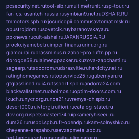
pcsecurity.net.ru
tool-sib.ru
multimetrunit.ru
sp-tour.ru
fan-cs.ru
santeh-russia.ru
symbian9.net.ru
DSHAIR.RU
tmmotors.spb.ru
xjocuricopii.com
musavtomat.msk.ru
obustrojdom.ru
sovetcik.ru
ybaranovskaya.ru
ppknews.ru
cult-alshei.ru
JAPANRUSSIA.RU
proekciyamebel.ru
imper-finans.ru
rim.org.ru
glamourai.ru
brassminus.ru
zabor-pro.ru
ftn.pp.ru
dorogoe58.ru
laimengpacker.ru
kuzova-zapchasti.ru
sageerp.ru
taxodrom.ru
dsrazvitie.ru
hardcity.net.ru
ratinghomegames.ru
topservice25.ru
gubernyan.ru
gtglasslined.ru
ii4.ru
tssport.spb.ru
andorra24.com
blackwallstreet.ru
oboimos.ru
optim-doors.com.ru
ikuch.ru
nycr.org.ru
npa21.ru
vremya-ch.spb.ru
desert000.ru
ivtorgi.ru
ifiori.ru
catalog-statei.ru
dcv.org.ru
spetsmaster174.ru
ipkameryhiseeu.ru
dum26.ru
ruspol.spb.ru
fr-opendp.ru
kam-solnyshko.ru
cheyenne-arapaho.ru
sevzapmetal.spb.ru
ted-lapidus.spb.ru
parasite-eliminator.ru