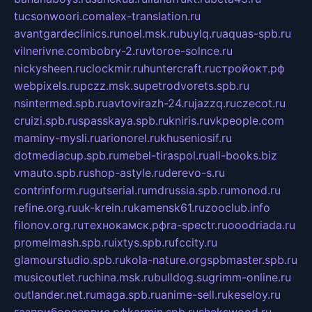
tucsonwoori.com
alex-translation.ru
avantgardeclinics.ru
noel.msk.ru
buylq.ru
aquas-spb.ru
vilnerivne.com
bobry-2.ru
vtoroe-solnce.ru
nickysheen.ru
clockmir.ru
huntercraft.ru
стройокт.рф
webpixels.ru
pczz.msk.su
petrodvorets.spb.ru
nsintermed.spb.ru
avtovirazh-24.ru
jazzq.ru
czecot.ru
cruizi.spb.ru
spasskaya.spb.ru
kniris.ru
vkpeople.com
maminy-mysli.ru
arionorel.ru
khuseniosif.ru
dotmediacup.spb.ru
mebel-tiraspol.ru
all-books.biz
vmauto.spb.ru
shop-astyle.ru
derevo-s.ru
contrinform.ru
gutserial.ru
mdrussia.spb.ru
monod.ru
refine.org.ru
uk-krein.ru
kamensk61.ru
zooclub.info
filonov.org.ru
технокамск.рф
ra-spectr.ru
ooodriada.ru
promelmash.spb.ru
ixtys.spb.ru
fccity.ru
glamourstudio.spb.ru
kola-nature.org
spbmaster.spb.ru
musicoutlet.ru
china.msk.ru
bulldog.su
grimm-online.ru
outlander.net.ru
maga.spb.ru
anime-sell.ru
keseloy.ru
газприборсервис.рф
karmin.spb.ru
shekswood.ru