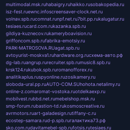
multimodal.msk.ru
habaigry.ru
haikko.ru
sobakopedia.ru
isz-fest.ru
ewnc.info
screensaver-clock.net.ru
volnav.spb.ru
comnat.ru
npf.net.ru
7bit.pp.ru
kalugatur.ru
tesiaes.ru
card.com.ru
kazanka.spb.ru
gildiya-kuznecov.ru
kameryboavision.ru
griffoncom.spb.ru
fabrika-emotsiy.ru
PARK-MATROSOVA.RU
agat.spb.ru
avtoyurist-moskva1.ru
hardware.org.ru
схема-авто.рф
dg-lab.ru
angrup.ru
recruiter.spb.ru
music8.spb.ru
krsk124.ru
kubok.spb.ru
romanofforex.ru
analitikaplus.ru
spyonline.ru
zosikamery.ru
sloboda-ural.pp.ru
AUTO-COM.SU
hohota.net
alimy.ru
online-z.com
aromat-vostoka.ru
otdelkaexp.ru
mobilvest.ru
bbd.net.ru
mebelshop.msk.ru
smp-forum.ru
bastion-td.ru
kosmoscreative.ru
avrmotors.ru
art-galadesign.ru
tiffany-c.ru
ecostep-samara.ru
d-p.spb.ru
галактика73.рф
sko.com.ru
davitamebel-spb.ru
fotsis.ru
tesiaes.ru