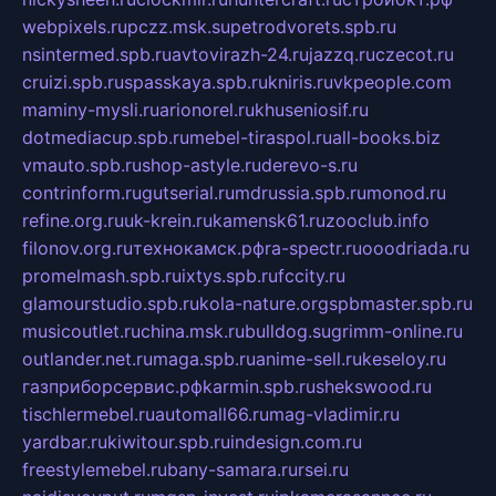
webpixels.ru
pczz.msk.su
petrodvorets.spb.ru
nsintermed.spb.ru
avtovirazh-24.ru
jazzq.ru
czecot.ru
cruizi.spb.ru
spasskaya.spb.ru
kniris.ru
vkpeople.com
maminy-mysli.ru
arionorel.ru
khuseniosif.ru
dotmediacup.spb.ru
mebel-tiraspol.ru
all-books.biz
vmauto.spb.ru
shop-astyle.ru
derevo-s.ru
contrinform.ru
gutserial.ru
mdrussia.spb.ru
monod.ru
refine.org.ru
uk-krein.ru
kamensk61.ru
zooclub.info
filonov.org.ru
технокамск.рф
ra-spectr.ru
ooodriada.ru
promelmash.spb.ru
ixtys.spb.ru
fccity.ru
glamourstudio.spb.ru
kola-nature.org
spbmaster.spb.ru
musicoutlet.ru
china.msk.ru
bulldog.su
grimm-online.ru
outlander.net.ru
maga.spb.ru
anime-sell.ru
keseloy.ru
газприборсервис.рф
karmin.spb.ru
shekswood.ru
tischlermebel.ru
automall66.ru
mag-vladimir.ru
yardbar.ru
kiwitour.spb.ru
indesign.com.ru
freestylemebel.ru
bany-samara.ru
rsei.ru