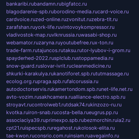
bankaribi.ru
bandamn.ru
bigfatcc.ru
blagodarenie-spb.ru
borodino-media.ru
card-voice.ru
cardvoice.ru
zed-online.ru
zvonitut.ru
zebra-tlt.ru
zarafshan.ru
york-life.ru
vintovoykompressor.ru
vladivostok-map.ru
vlknrussia.ru
wasabi-shop.ru
webamator.ru
zaryna.ru
youtubefree.ru
x-ton.ru
trade-farm.ru
tajuncos.ru
taksu.ru
tor-lyubov-i-grom.ru
spayderhed-2022.ru
splclub.ru
stoppamedia.ru
snow-guard.ru
slovar-ivrit.ru
cleanmedicine.ru
shkurki-karakulya.ru
kanotiforet.spb.ru
tutmassage.ru
ecolog.org.ru
praga.spb.ru
falcorussia.ru
autodoctorservis.ru
kamertondom.spb.ru
net-life.net.ru
avto-vozim.ru
sakhcamera.ru
alliance-electro.spb.ru
stroyavt.ru
controlweb1.ru
tdsak74.ru
kinzozo-ru.ru
kvotka.ru
iron-snab.ru
costa-bella.ru
eugrus.pp.ru
associaciya39.ru
primexpo.spb.ru
bezmorchin.ru
ia2.ru
cpt21.ru
ispecspb.ru
regahost.ru
kolosok-elita.ru
tae-kwon.ru
consrio.com.ru
insiam.ru
avegainfo.ru