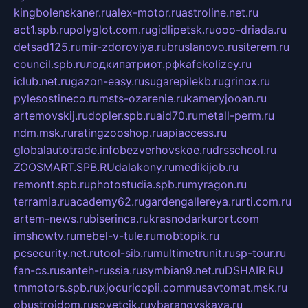
kingbolenskaner.ru
alex-motor.ru
astroline.net.ru
act1.spb.ru
polyglot.com.ru
gidlipetsk.ru
ooo-driada.ru
detsad125.ru
mir-zdoroviya.ru
bruslanovo.ru
siterem.ru
council.spb.ru
лодкипатриот.рф
kafekolizey.ru
iclub.net.ru
gazon-easy.ru
sugarepilekb.ru
grinox.ru
pylesostineco.ru
msts-ozarenie.ru
kameryjooan.ru
artemovskij.ru
dopler.spb.ru
aid70.ru
metall-perm.ru
ndm.msk.ru
ratingzooshop.ru
apiaccess.ru
globalautotrade.info
bezverhovskoe.ru
drsschool.ru
ZOOSMART.SPB.RU
dalakony.ru
medikijob.ru
remontt.spb.ru
photostudia.spb.ru
myragon.ru
terramia.ru
academy62.ru
gardengallereya.ru
rti.com.ru
artem-news.ru
biserinca.ru
krasnodarkurort.com
imshowtv.ru
mebel-v-tule.ru
mobtopik.ru
pcsecurity.net.ru
tool-sib.ru
multimetrunit.ru
sp-tour.ru
fan-cs.ru
santeh-russia.ru
symbian9.net.ru
DSHAIR.RU
tmmotors.spb.ru
xjocuricopii.com
musavtomat.msk.ru
obustrojdom.ru
sovetcik.ru
ybaranovskaya.ru