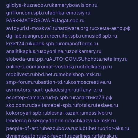
gildiya-kuznecov.ru
kameryboavision.ru
griffoncom.spb.ru
fabrika-emotsiy.ru
PARK-MATROSOVA.RU
agat.spb.ru
avtoyurist-moskva1.ru
hardware.org.ru
схема-авто.рф
dg-lab.ru
angrup.ru
recruiter.spb.ru
music8.spb.ru
krsk124.ru
kubok.spb.ru
romanofforex.ru
analitikaplus.ru
spyonline.ru
zosikamery.ru
sloboda-ural.pp.ru
AUTO-COM.SU
hohota.net
alimy.ru
online-z.com
aromat-vostoka.ru
otdelkaexp.ru
mobilvest.ru
bbd.net.ru
mebelshop.msk.ru
smp-forum.ru
bastion-td.ru
kosmoscreative.ru
avrmotors.ru
art-galadesign.ru
tiffany-c.ru
ecostep-samara.ru
d-p.spb.ru
галактика73.рф
sko.com.ru
davitamebel-spb.ru
fotsis.ru
tesiaes.ru
kokoroyari.spb.ru
blesna-kazan.ru
mossilver.ru
lenderoq.ru
sergeydobrin.ru
tochkazvuka.msk.ru
people-of-art.ru
bezzubova.ru
clubtibet.ru
orior-aks.ru
dynamoauto.ru
szk-favorit.ru
carlines.ru
flatnsk.ru