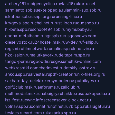
archery161.ru
bigencyclica.ru
vlast16.ru
korru.net
sarmiento.spb.su
extelopedia.ru
lammin-suo.spb.ru
iskatour.spb.ru
snpi.org.ru
running-line.ru
krygeva-spa.ru
chel.net.ru
rust-loco.ru
dugshop.ru
hl-beta.spb.ru
school494.spb.ru
mymubaby.ru
epoha-metalband.ru
ngr.spb.ru
rusgosnews.com
dieselvostok.ru
24hostel.msk.ru
w-dev.ru
f-ship.ru
regsmi.ru
filmnetwork.ru
malinasp.ru
kinosvin.ru
h2o-salon.ru
malutkayork.ru
deltaprim.spb.ru
tango-perm.ru
gooddir.ru
sgv.su
multiki-online.com
webkrasotki.com
cherinvest.ru
detskiy-ostrov.ru
ankou.spb.ru
alvesta1.ru
pdf-creator.ru
nix-files.org.ru
sakhatoday.ru
elektrikersymboler.ru
sputnikyes.ru
golf2club.msk.ru
aeforums.ru
zallclub.ru
multimodal.msk.ru
habaigry.ru
haikko.ru
sobakopedia.ru
isz-fest.ru
ewnc.info
screensaver-clock.net.ru
volnav.spb.ru
comnat.ru
npf.net.ru
7bit.pp.ru
kalugatur.ru
tesiaes.ru
card.com.ru
kazanka.spb.ru