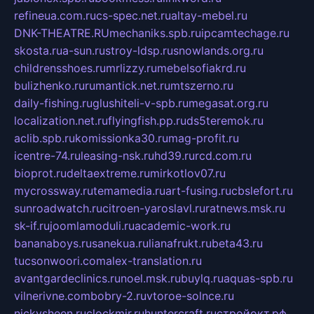
refineua.com.ru
cs-spec.net.ru
altay-mebel.ru
DNK-THEATRE.RU
mechaniks.spb.ru
ipcamtechage.ru
skosta.ru
a-sun.ru
stroy-ldsp.ru
snowlands.org.ru
childrensshoes.ru
mrlizzy.ru
mebelsofiakrd.ru
bulizhenko.ru
rumantick.net.ru
mtszerno.ru
daily-fishing.ru
glushiteli-v-spb.ru
megasat.org.ru
localization.net.ru
flyingfish.pp.ru
ds5teremok.ru
aclib.spb.ru
komissionka30.ru
mag-profit.ru
icentre-74.ru
leasing-nsk.ru
hd39.ru
rcd.com.ru
bioprot.ru
deltaextreme.ru
mirkotlov07.ru
mycrossway.ru
temamedia.ru
art-fusing.ru
cbslefort.ru
sunroadwatch.ru
citroen-yaroslavl.ru
ratnews.msk.ru
sk-if.ru
joomlamoduli.ru
academic-work.ru
bananaboys.ru
sanekua.ru
lianafrukt.ru
beta43.ru
tucsonwoori.com
alex-translation.ru
avantgardeclinics.ru
noel.msk.ru
buylq.ru
aquas-spb.ru
vilnerivne.com
bobry-2.ru
vtoroe-solnce.ru
nickysheen.ru
clockmir.ru
huntercraft.ru
стройокт.рф