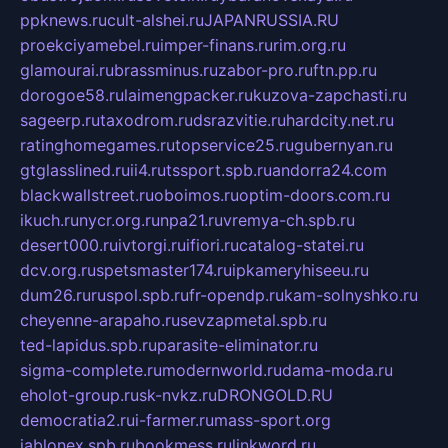
ppknews.ru
cult-alshei.ru
JAPANRUSSIA.RU
proekciyamebel.ru
imper-finans.ru
rim.org.ru
glamourai.ru
brassminus.ru
zabor-pro.ru
ftn.pp.ru
dorogoe58.ru
laimengpacker.ru
kuzova-zapchasti.ru
sageerp.ru
taxodrom.ru
dsrazvitie.ru
hardcity.net.ru
ratinghomegames.ru
topservice25.ru
gubernyan.ru
gtglasslined.ru
ii4.ru
tssport.spb.ru
andorra24.com
blackwallstreet.ru
oboimos.ru
optim-doors.com.ru
ikuch.ru
nycr.org.ru
npa21.ru
vremya-ch.spb.ru
desert000.ru
ivtorgi.ru
ifiori.ru
catalog-statei.ru
dcv.org.ru
spetsmaster174.ru
ipkameryhiseeu.ru
dum26.ru
ruspol.spb.ru
fr-opendp.ru
kam-solnyshko.ru
cheyenne-arapaho.ru
sevzapmetal.spb.ru
ted-lapidus.spb.ru
parasite-eliminator.ru
sigma-complete.ru
modernworld.ru
dama-moda.ru
eholot-group.ru
sk-nvkz.ru
DRONGOLD.RU
democratia2.ru
i-farmer.ru
mass-sport.org
jablonex.spb.ru
bookmess.ru
linkword.ru