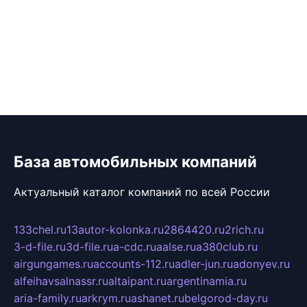
База автомобильных компаний
Актуальный каталог компаний по всей России
133chel.ru
13autor-kolonka.ru
2864420.ru
2rich.ru
3-d-file.ru
3d-file.ru
a-cdc.ru
aalse.ru
a380club.ru
airgungames.ru
accounts-112.ru
adler-jun.ru
adonyev.ru
alfeihavsalnassr.ru
altaipant.ru
argentinamia.ru
aria-family.ru
arkrym.ru
ashanet.ru
belgorod-day.ru